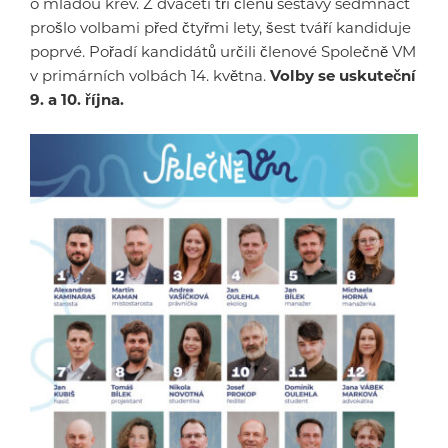
o mladou krev. Z dvaceti tří členů sestavy sedmnáct
prošlo volbami před čtyřmi lety, šest tváří kandiduje
poprvé. Pořadí kandidátů určili členové Společně VM
v primárních volbách 14. května.
Volby se uskuteční
9. a 10. října.