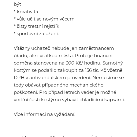
být
* kreativita
* vůle učit se novým věcem
* čistý trestní rejstřík
* sportovní založení.
Vítězný uchazeč nebude jen zaměstnancem
úřadu, ale i vizitkou města. Proto je finanční
odměna stanovena na 300 Kč/ hodinu. Samotný
kostým se podařilo zakoupit za 156 tis. Kč včetně
DPH v antivandalském provedení. Nemusíme se
tedy obávat případného mechanického
poškození. Pro případ letních veder je možné
vnitřní části kostýmu vybavit chladícími kapsami.
Více informací na vyžádání.