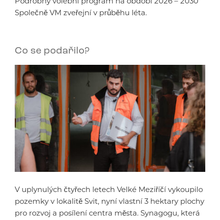
Podrobný volební program na období 2026 – 2030
Společně VM zveřejní v průběhu léta.
Co se podařilo?
V uplynulých čtyřech letech Velké Meziříčí vykoupilo
pozemky v lokalitě Svit, nyní vlastní 3 hektary plochy
pro rozvoj a posílení centra města. Synagogu, která