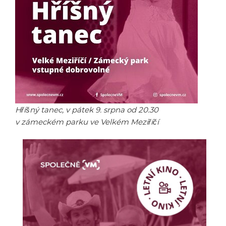
Hříšný tanec, v pátek 9. srpna od 20.30
v zámeckém parku ve Velkém Meziříčí