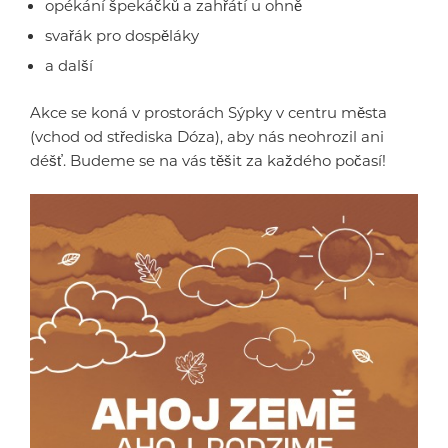
opékání špekáčků a zahřátí u ohně
svařák pro dospěláky
a další
Akce se koná v prostorách Sýpky v centru města
(vchod od střediska Dóza), aby nás neohrozil ani
déšť. Budeme se na vás těšit za každého počasí!