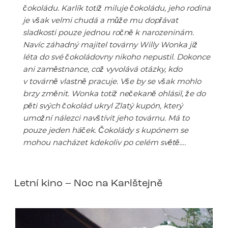
čokoládu. Karlík totiž miluje čokoládu, jeho rodina
je však velmi chudá a může mu dopřávat
sladkosti pouze jednou ročně k narozeninám.
Navíc záhadný majitel továrny Willy Wonka již
léta do své čokoládovny nikoho nepustil. Dokonce
ani zaměstnance, což vyvolává otázky, kdo
v továrně vlastně pracuje. Vše by se však mohlo
brzy změnit. Wonka totiž nečekaně ohlásil, že do
pěti svých čokolád ukryl Zlatý kupón, který
umožní nálezci navštívit jeho továrnu. Má to
pouze jeden háček. Čokolády s kupónem se
mohou nacházet kdekoliv po celém světě….
Letní kino – Noc na Karlštejně