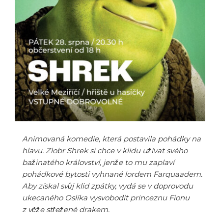
Animovaná komedie, která postavila pohádky na
hlavu. Zlobr Shrek si chce v klidu užívat svého
bažinatého království, jenže to mu zaplaví
pohádkové bytosti vyhnané lordem Farquaadem.
Aby získal svůj klid zpátky, vydá se v doprovodu
ukecaného Oslíka vysvobodit princeznu Fionu
z věže střežené drakem.