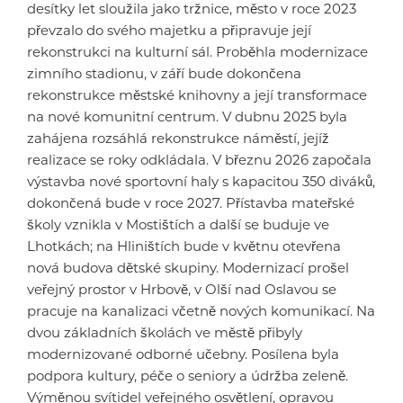
desítky let sloužila jako tržnice, město v roce 2023
převzalo do svého majetku a připravuje její
rekonstrukci na kulturní sál. Proběhla modernizace
zimního stadionu, v září bude dokončena
rekonstrukce městské knihovny a její transformace
na nové komunitní centrum. V dubnu 2025 byla
zahájena rozsáhlá rekonstrukce náměstí, jejíž
realizace se roky odkládala. V březnu 2026 započala
výstavba nové sportovní haly s kapacitou 350 diváků,
dokončená bude v roce 2027. Přístavba mateřské
školy vznikla v Mostištích a další se buduje ve
Lhotkách; na Hliništích bude v květnu otevřena
nová budova dětské skupiny. Modernizací prošel
veřejný prostor v Hrbově, v Olší nad Oslavou se
pracuje na kanalizaci včetně nových komunikací. Na
dvou základních školách ve městě přibyly
modernizované odborné učebny. Posílena byla
podpora kultury, péče o seniory a údržba zeleně.
Výměnou svítidel veřejného osvětlení, opravou