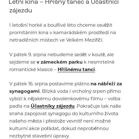
Letní kina – Hříšný tanec a Účastníci
zájezdu
I letošní horké a bouřlivé léto chceme osvěžit
promítáním kina v kamarádském prostředí na
netradičních místech ve Velkém Meziříčí.
V pátek 9. srpna nebudeme sedět v koutě, ale
sejdeme se
v zámeckém parku
k nesmrtelné
romantické klasice –
Hříšnému tanci
.
V pátek 16. srpna postavíme plátno
na nábřeží za
synagogami
. Blízká voda i vrcholný srpen přímo
vybízí k nějakému dovolenkovému filmu – volba
padla na
Účastníky zájezdu
. Pokračuje tak naše
snaha zapojovat synagogu do kulturního života
našeho města i přestože vevnitř není možné
kulturní akce pořádat, dokud neproběhnou
nezbytné stavební úpravy.