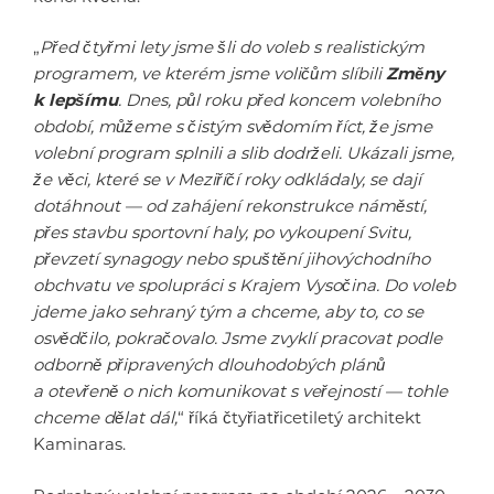
„
Před čtyřmi lety jsme šli do voleb s realistickým
programem, ve kterém jsme voličům slíbili
Změny
k lepšímu
. Dnes, půl roku před koncem volebního
období, můžeme s čistým svědomím říct, že jsme
volební program splnili a slib dodrželi. Ukázali jsme,
že věci, které se v Meziříčí roky odkládaly, se dají
dotáhnout — od zahájení rekonstrukce náměstí,
přes stavbu sportovní haly, po vykoupení Svitu,
převzetí synagogy nebo spuštění jihovýchodního
obchvatu ve spolupráci s Krajem Vysočina. Do voleb
jdeme jako sehraný tým a chceme, aby to, co se
osvědčilo, pokračovalo. Jsme zvyklí pracovat podle
odborně připravených dlouhodobých plánů
a otevřeně o nich komunikovat s veřejností — tohle
chceme dělat dál,
“ říká čtyřiatřicetiletý architekt
Kaminaras.