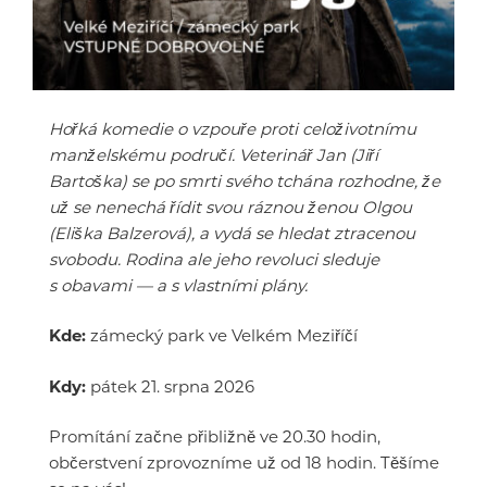
Hořká komedie o vzpouře proti celoživotnímu
manželskému područí. Veterinář Jan (Jiří
Bartoška) se po smrti svého tchána rozhodne, že
už se nenechá řídit svou ráznou ženou Olgou
(Eliška Balzerová), a vydá se hledat ztracenou
svobodu. Rodina ale jeho revoluci sleduje
s obavami — a s vlastními plány.
Kde:
zámecký park ve Velkém Meziříčí
Kdy:
pátek 21. srpna 2026
Promítání začne přibližně ve 20.30 hodin,
občerstvení zprovozníme už od 18 hodin. Těšíme