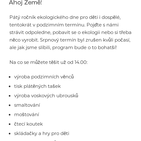
Ahoj Země!
Pátý ročník ekologického dne pro děti i dospělé,
tentokrát v podzimním termínu. Pojďte s námi
strávit odpoledne, pobavit se o ekologii nebo si třeba
něco vyrobit. Srpnový termín byl zrušen kvůli počasí,
ale jak jsme slíbili, program bude o to bohatší!
Na co se můžete těšit už od 14.00:
výroba podzimních věnců
tisk plátěných tašek
výroba voskových ubrousků
smaltování
moštování
čtecí koutek
skládačky a hry pro děti