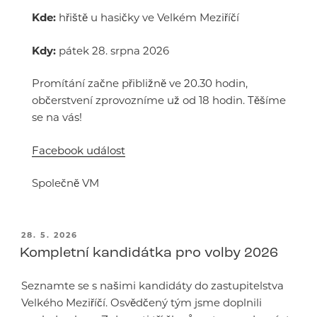
Kde:
hřiště u hasičky ve Velkém Meziříčí
Kdy:
pátek 28. srpna 2026
Promítání začne přibližně ve 20.30 hodin,
občerstvení zprovozníme už od 18 hodin. Těšíme
se na vás!
Facebook událost
Společně VM
PUBLIKOVÁNO
28. 5. 2026
Kompletní kandidátka pro volby 2026
Seznamte se s našimi kandidáty do zastupitelstva
Velkého Meziříčí. Osvědčený tým jsme doplnili