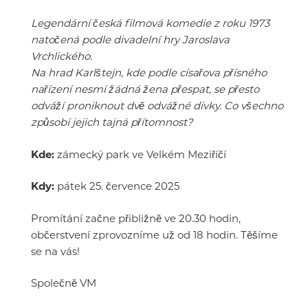
Legendární česká filmová komedie z roku 1973
natočená podle divadelní hry Jaroslava
Vrchlického.
Na hrad Karlštejn, kde podle císařova přísného
nařízení nesmí žádná žena přespat, se přesto
odváží proniknout dvě odvážné dívky. Co všechno
způsobí jejich tajná přítomnost?
Kde:
zámecký park ve Velkém Meziříčí
Kdy:
pátek 25. července 2025
Promítání začne přibližně ve 20.30 hodin,
občerstvení zprovozníme už od 18 hodin. Těšíme
se na vás!
Společně VM