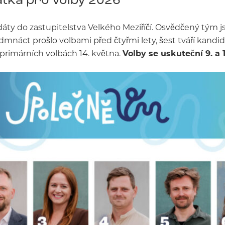
áty do zastupitelstva Velkého Meziříčí. Osvědčený tým j
edmnáct prošlo volbami před čtyřmi lety, šest tváří kand
 primárních volbách 14. května.
Volby se uskuteční 9. a 10