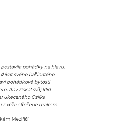
postavila pohádky na hlavu.
 užívat svého bažinatého
laví pohádkové bytosti
. Aby získal svůj klid
du ukecaného Oslíka
u z věže střežené drakem.
lkém Meziříčí