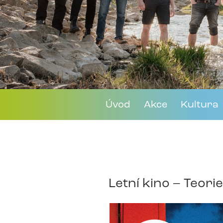
Úvod
Akce
Kultura
Letní kino – Teori