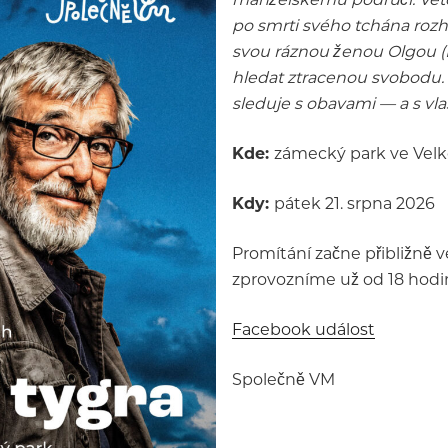
po smrti svého tchána rozh
svou ráznou ženou Olgou (E
hledat ztracenou svobodu. 
sleduje s obavami — a s vla
Kde:
zámecký park ve Velk
Kdy:
pátek 21. srpna 2026
Promítání začne přibližně v
zprovozníme už od 18 hodin
Facebook událost
Společně VM