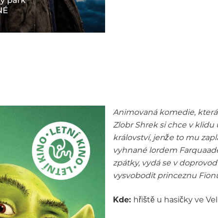
Animovaná komedie, která 
Zlobr Shrek si chce v klidu
království, jenže to mu zap
vyhnané lordem Farquaadem
zpátky, vydá se v doprovo
vysvobodit princeznu Fion
Kde:
hřiště u hasičky ve Ve