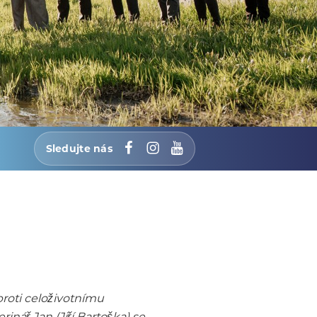
Sledujte nás
Facebook
Instagram
YouTube
roti celoživotnímu
nář Jan (Jiří Bartoška) se