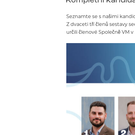
Seznamte se s našimi kandid
Z dvaceti tří členů sestavy s
určili členové Společně VM v