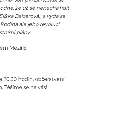
odne, že už se nenechá řídit
liška Balzerová), a vydá se
Rodina ale jeho revoluci
stními plány.
ém Meziříčí
e 20.30 hodin, občerstvení
. Těšíme se na vás!