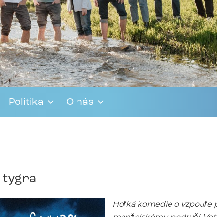
Politika
O nás
e tygra
Hořká komedie o vzpouře p
manželskému područí. Veteri