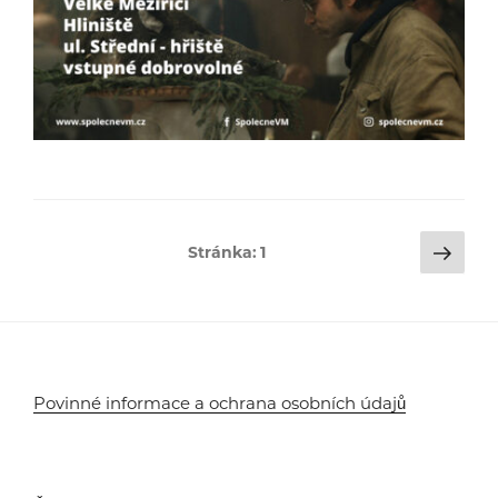
Stránkování
Dalš
Stránka:
1
strá
příspěvků
Povinné informace a ochrana osobních údajů