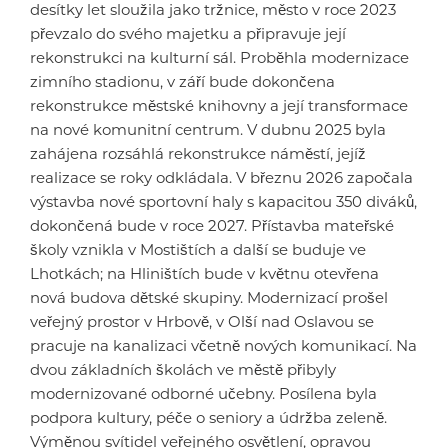
desítky let sloužila jako tržnice, město v roce 2023
převzalo do svého majetku a připravuje její
rekonstrukci na kulturní sál. Proběhla modernizace
zimního stadionu, v září bude dokončena
rekonstrukce městské knihovny a její transformace
na nové komunitní centrum. V dubnu 2025 byla
zahájena rozsáhlá rekonstrukce náměstí, jejíž
realizace se roky odkládala. V březnu 2026 započala
výstavba nové sportovní haly s kapacitou 350 diváků,
dokončená bude v roce 2027. Přístavba mateřské
školy vznikla v Mostištích a další se buduje ve
Lhotkách; na Hliništích bude v květnu otevřena
nová budova dětské skupiny. Modernizací prošel
veřejný prostor v Hrbově, v Olší nad Oslavou se
pracuje na kanalizaci včetně nových komunikací. Na
dvou základních školách ve městě přibyly
modernizované odborné učebny. Posílena byla
podpora kultury, péče o seniory a údržba zeleně.
Výměnou svítidel veřejného osvětlení, opravou