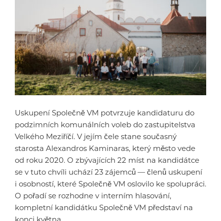
Uskupení Společně VM potvrzuje kandidaturu do
podzimních komunálních voleb do zastupitelstva
Velkého Meziříčí. V jejím čele stane současný
starosta Alexandros Kaminaras, který město vede
od roku 2020. O zbývajících 22 míst na kandidátce
se v tuto chvíli uchází 23 zájemců — členů uskupení
i osobností, které Společně VM oslovilo ke spolupráci.
O pořadí se rozhodne v interním hlasování,
kompletní kandidátku Společně VM představí na
konci května.