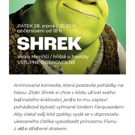
Animovaná komedie, která postavila pohádky na
hlavu. Zlobr Shrek si chce v klidu užívat svého
bažinatého království, jenže to mu zaplaví
pohádkové bytosti vyhnané lordem Farquaadem.
Aby získal svůj klid zpátky, vydá se v doprovodu
ukecaného Oslíka vysvobodit princeznu Fionu
z věže střežené drakem.