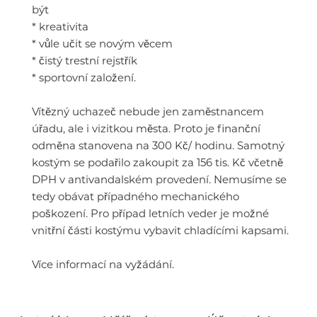
být
* kreativita
* vůle učit se novým věcem
* čistý trestní rejstřík
* sportovní založení.
Vítězný uchazeč nebude jen zaměstnancem
úřadu, ale i vizitkou města. Proto je finanční
odměna stanovena na 300 Kč/ hodinu. Samotný
kostým se podařilo zakoupit za 156 tis. Kč včetně
DPH v antivandalském provedení. Nemusíme se
tedy obávat případného mechanického
poškození. Pro případ letních veder je možné
vnitřní části kostýmu vybavit chladícími kapsami.
Více informací na vyžádání.