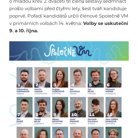
o mladou krev. Z dvaceti tří členů sestavy sedmnáct
prošlo volbami před čtyřmi lety, šest tváří kandiduje
poprvé. Pořadí kandidátů určili členové Společně VM
v primárních volbách 14. května.
Volby se uskuteční
9. a 10. října.