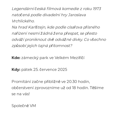
Legendární česká filmová komedie z roku 1973
natočená podle divadelní hry Jaroslava
Vrchlického.
Na hrad Karlštejn, kde podle císařova přísného
nařízení nesmí žádná žena přespat, se přesto
odváží proniknout dvě odvážné dívky. Co všechno
způsobí jejich tajná přítomnost?
Kde:
zámecký park ve Velkém Meziříčí
Kdy:
pátek 25. července 2025
Promítání začne přibližně ve 20.30 hodin,
občerstvení zprovozníme už od 18 hodin. Těšíme
se na vás!
Společně VM