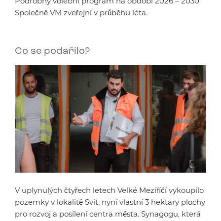
Podrobný volební program na období 2026 – 2030
Společně VM zveřejní v průběhu léta.
Co se podařilo?
V uplynulých čtyřech letech Velké Meziříčí vykoupilo
pozemky v lokalitě Svit, nyní vlastní 3 hektary plochy
pro rozvoj a posílení centra města. Synagogu, která