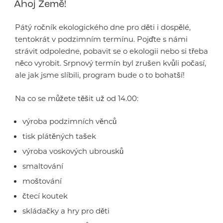
Ahoj Země!
Pátý ročník ekologického dne pro děti i dospělé,
tentokrát v podzimním termínu. Pojďte s námi
strávit odpoledne, pobavit se o ekologii nebo si třeba
něco vyrobit. Srpnový termín byl zrušen kvůli počasí,
ale jak jsme slíbili, program bude o to bohatší!
Na co se můžete těšit už od 14.00:
výroba podzimních věnců
tisk plátěných tašek
výroba voskových ubrousků
smaltování
moštování
čtecí koutek
skládačky a hry pro děti