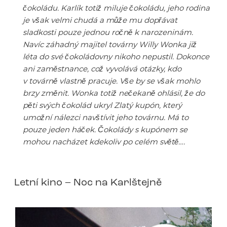
čokoládu. Karlík totiž miluje čokoládu, jeho rodina
je však velmi chudá a může mu dopřávat
sladkosti pouze jednou ročně k narozeninám.
Navíc záhadný majitel továrny Willy Wonka již
léta do své čokoládovny nikoho nepustil. Dokonce
ani zaměstnance, což vyvolává otázky, kdo
v továrně vlastně pracuje. Vše by se však mohlo
brzy změnit. Wonka totiž nečekaně ohlásil, že do
pěti svých čokolád ukryl Zlatý kupón, který
umožní nálezci navštívit jeho továrnu. Má to
pouze jeden háček. Čokolády s kupónem se
mohou nacházet kdekoliv po celém světě….
Letní kino – Noc na Karlštejně