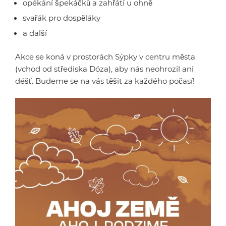
opékání špekáčků a zahřátí u ohně
svařák pro dospěláky
a další
Akce se koná v prostorách Sýpky v centru města
(vchod od střediska Dóza), aby nás neohrozil ani
déšť. Budeme se na vás těšit za každého počasí!