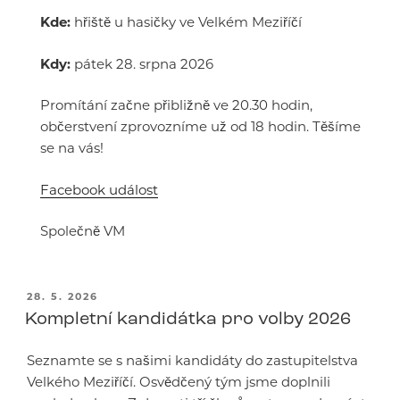
Kde:
hřiště u hasičky ve Velkém Meziříčí
Kdy:
pátek 28. srpna 2026
Promítání začne přibližně ve 20.30 hodin,
občerstvení zprovozníme už od 18 hodin. Těšíme
se na vás!
Facebook událost
Společně VM
PUBLIKOVÁNO
28. 5. 2026
Kompletní kandidátka pro volby 2026
Seznamte se s našimi kandidáty do zastupitelstva
Velkého Meziříčí. Osvědčený tým jsme doplnili