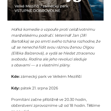
Hořká komedie o vzpouře proti celoživotnímu
manželskému područí. Veterinář Jan (Jiří
Bartoška) se po smrti svého tchána rozhodne, že
už se nenechá řídit svou ráznou ženou Olgou
(Eliška Balzerová), a vydá se hledat ztracenou
svobodu. Rodina ale jeho revoluci sleduje
s obavami — a s vlastními plány.
Kde:
zámecký park ve Velkém Meziříčí
Kdy:
pátek 21. srpna 2026
Promítání začne přibližně ve 20.30 hodin,
občerstvení zprovozníme už od 18 hodin. Těšíme