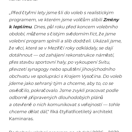
„
Před čtyřmi lety jsme šli do voleb s realistickým
programem, ve kterém jsme voličům slíbili
Změny
k lepšímu
. Dnes, půl roku před koncem volebního
období, můžeme s čistým svědomím říct, že jsme
volební program splnili a slib dodrželi. Ukázali jsme,
že věci, které se v Meziříčí roky odkládaly, se dají
dotáhnout — od zahájení rekonstrukce náměstí,
přes stavbu sportovní haly, po vykoupení Svitu,
převzetí synagogy nebo spuštění jihovýchodního
obchvatu ve spolupráci s Krajem Vysočina. Do voleb
jdeme jako sehraný tým a chceme, aby to, co se
osvědčilo, pokračovalo. Jsme zvyklí pracovat podle
odborně připravených dlouhodobých plánů
a otevřeně o nich komunikovat s veřejností — tohle
chceme dělat dál,
“ říká čtyřiatřicetiletý architekt
Kaminaras.