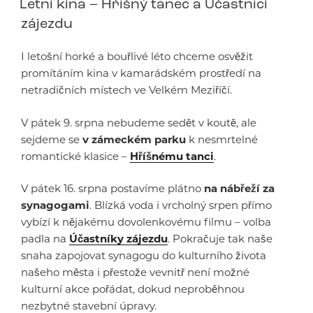
Letní kina – Hříšný tanec a Účastníci
zájezdu
I letošní horké a bouřlivé léto chceme osvěžit
promítáním kina v kamarádském prostředí na
netradičních místech ve Velkém Meziříčí.
V pátek 9. srpna nebudeme sedět v koutě, ale
sejdeme se
v zámeckém parku
k nesmrtelné
romantické klasice –
Hříšnému tanci
.
V pátek 16. srpna postavíme plátno
na nábřeží za
synagogami
. Blízká voda i vrcholný srpen přímo
vybízí k nějakému dovolenkovému filmu – volba
padla na
Účastníky zájezdu
. Pokračuje tak naše
snaha zapojovat synagogu do kulturního života
našeho města i přestože vevnitř není možné
kulturní akce pořádat, dokud neproběhnou
nezbytné stavební úpravy.