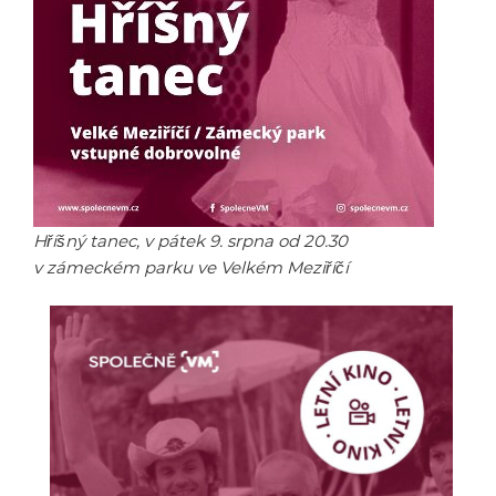
Hříšný tanec, v pátek 9. srpna od 20.30
v zámeckém parku ve Velkém Meziříčí