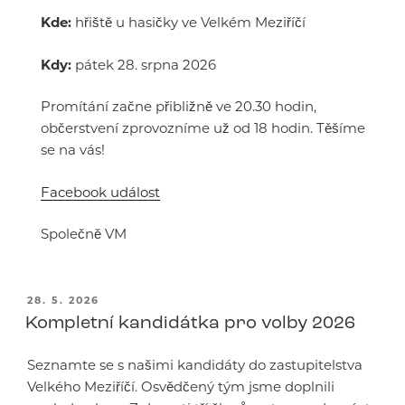
Kde:
hřiště u hasičky ve Velkém Meziříčí
Kdy:
pátek 28. srpna 2026
Promítání začne přibližně ve 20.30 hodin,
občerstvení zprovozníme už od 18 hodin. Těšíme
se na vás!
Facebook událost
Společně VM
PUBLIKOVÁNO
28. 5. 2026
Kompletní kandidátka pro volby 2026
Seznamte se s našimi kandidáty do zastupitelstva
Velkého Meziříčí. Osvědčený tým jsme doplnili