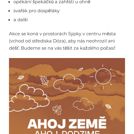
opékání špekáčků a zahřátí u ohně
svařák pro dospěláky
a další
Akce se koná v prostorách Sýpky v centru města
(vchod od střediska Dóza), aby nás neohrozil ani
déšť. Budeme se na vás těšit za každého počasí!