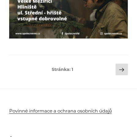
Stránkování
Dalš
Stránka:
1
strá
příspěvků
Povinné informace a ochrana osobních údajů