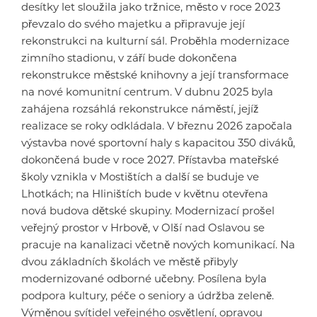
desítky let sloužila jako tržnice, město v roce 2023
převzalo do svého majetku a připravuje její
rekonstrukci na kulturní sál. Proběhla modernizace
zimního stadionu, v září bude dokončena
rekonstrukce městské knihovny a její transformace
na nové komunitní centrum. V dubnu 2025 byla
zahájena rozsáhlá rekonstrukce náměstí, jejíž
realizace se roky odkládala. V březnu 2026 započala
výstavba nové sportovní haly s kapacitou 350 diváků,
dokončená bude v roce 2027. Přístavba mateřské
školy vznikla v Mostištích a další se buduje ve
Lhotkách; na Hliništích bude v květnu otevřena
nová budova dětské skupiny. Modernizací prošel
veřejný prostor v Hrbově, v Olší nad Oslavou se
pracuje na kanalizaci včetně nových komunikací. Na
dvou základních školách ve městě přibyly
modernizované odborné učebny. Posílena byla
podpora kultury, péče o seniory a údržba zeleně.
Výměnou svítidel veřejného osvětlení, opravou