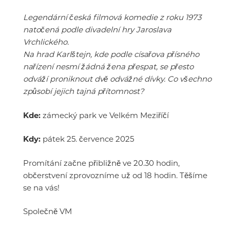
Legendární česká filmová komedie z roku 1973
natočená podle divadelní hry Jaroslava
Vrchlického.
Na hrad Karlštejn, kde podle císařova přísného
nařízení nesmí žádná žena přespat, se přesto
odváží proniknout dvě odvážné dívky. Co všechno
způsobí jejich tajná přítomnost?
Kde:
zámecký park ve Velkém Meziříčí
Kdy:
pátek 25. července 2025
Promítání začne přibližně ve 20.30 hodin,
občerstvení zprovozníme už od 18 hodin. Těšíme
se na vás!
Společně VM