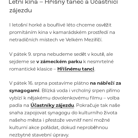
Letní kina – Hříšný tanec a Účastníci
zájezdu
I letošní horké a bouřlivé léto chceme osvěžit
promítáním kina v kamarádském prostředí na
netradičních místech ve Velkém Meziříčí.
V pátek 9. srpna nebudeme sedět v koutě, ale
sejdeme se
v zámeckém parku
k nesmrtelné
romantické klasice –
Hříšnému tanci
.
V pátek 16. srpna postavíme plátno
na nábřeží za
synagogami
. Blízká voda i vrcholný srpen přímo
vybízí k nějakému dovolenkovému filmu – volba
padla na
Účastníky zájezdu
. Pokračuje tak naše
snaha zapojovat synagogu do kulturního života
našeho města i přestože vevnitř není možné
kulturní akce pořádat, dokud neproběhnou
nezbytné stavební úpravy.