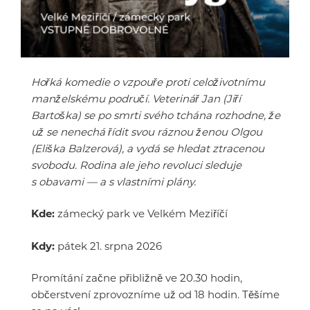
Hořká komedie o vzpouře proti celoživotnímu
manželskému područí. Veterinář Jan (Jiří
Bartoška) se po smrti svého tchána rozhodne, že
už se nenechá řídit svou ráznou ženou Olgou
(Eliška Balzerová), a vydá se hledat ztracenou
svobodu. Rodina ale jeho revoluci sleduje
s obavami — a s vlastními plány.
Kde:
zámecký park ve Velkém Meziříčí
Kdy:
pátek 21. srpna 2026
Promítání začne přibližně ve 20.30 hodin,
občerstvení zprovozníme už od 18 hodin. Těšíme