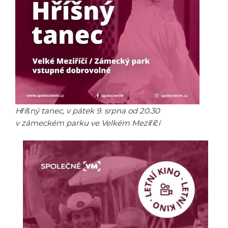
Hříšný tanec, v pátek 9. srpna od 20.30
v zámeckém parku ve Velkém Meziříčí