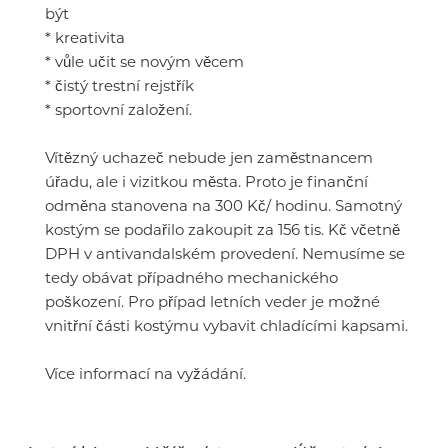
být
* kreativita
* vůle učit se novým věcem
* čistý trestní rejstřík
* sportovní založení.
Vítězný uchazeč nebude jen zaměstnancem
úřadu, ale i vizitkou města. Proto je finanční
odměna stanovena na 300 Kč/ hodinu. Samotný
kostým se podařilo zakoupit za 156 tis. Kč včetně
DPH v antivandalském provedení. Nemusíme se
tedy obávat případného mechanického
poškození. Pro případ letních veder je možné
vnitřní části kostýmu vybavit chladícími kapsami.
Více informací na vyžádání.