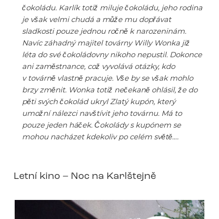
čokoládu. Karlík totiž miluje čokoládu, jeho rodina
je však velmi chudá a může mu dopřávat
sladkosti pouze jednou ročně k narozeninám.
Navíc záhadný majitel továrny Willy Wonka již
léta do své čokoládovny nikoho nepustil. Dokonce
ani zaměstnance, což vyvolává otázky, kdo
v továrně vlastně pracuje. Vše by se však mohlo
brzy změnit. Wonka totiž nečekaně ohlásil, že do
pěti svých čokolád ukryl Zlatý kupón, který
umožní nálezci navštívit jeho továrnu. Má to
pouze jeden háček. Čokolády s kupónem se
mohou nacházet kdekoliv po celém světě….
Letní kino – Noc na Karlštejně