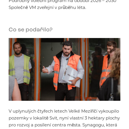
Podrobný volební program na období 2026 – 2030
Společně VM zveřejní v průběhu léta.
Co se podařilo?
V uplynulých čtyřech letech Velké Meziříčí vykoupilo
pozemky v lokalitě Svit, nyní vlastní 3 hektary plochy
pro rozvoj a posílení centra města. Synagogu, která