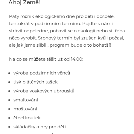
Ahoj Země!
Pátý ročník ekologického dne pro děti i dospělé,
tentokrát v podzimním termínu. Pojďte s námi
strávit odpoledne, pobavit se o ekologii nebo si třeba
něco vyrobit. Srpnový termín byl zrušen kvůli počasí,
ale jak jsme slíbili, program bude o to bohatší!
Na co se můžete těšit už od 14.00:
výroba podzimních věnců
tisk plátěných tašek
výroba voskových ubrousků
smaltování
moštování
čtecí koutek
skládačky a hry pro děti