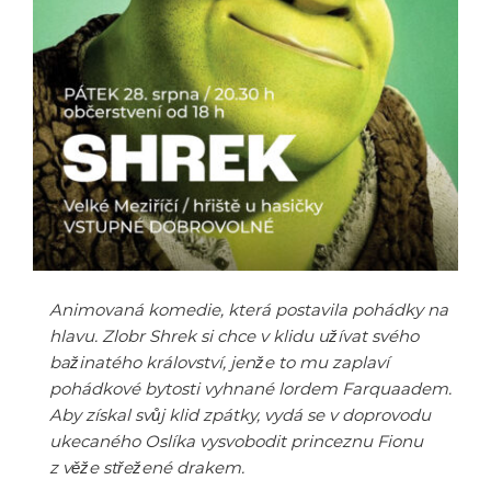
Animovaná komedie, která postavila pohádky na
hlavu. Zlobr Shrek si chce v klidu užívat svého
bažinatého království, jenže to mu zaplaví
pohádkové bytosti vyhnané lordem Farquaadem.
Aby získal svůj klid zpátky, vydá se v doprovodu
ukecaného Oslíka vysvobodit princeznu Fionu
z věže střežené drakem.