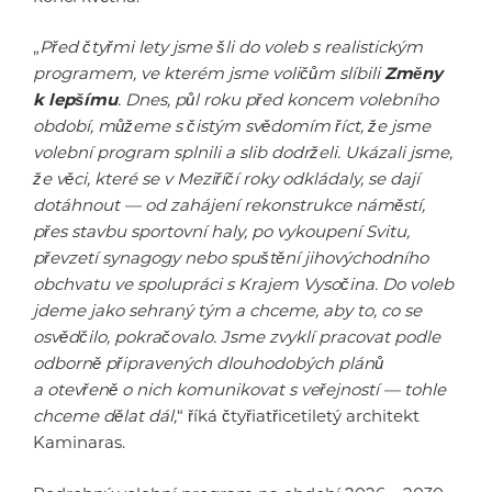
„
Před čtyřmi lety jsme šli do voleb s realistickým
programem, ve kterém jsme voličům slíbili
Změny
k lepšímu
. Dnes, půl roku před koncem volebního
období, můžeme s čistým svědomím říct, že jsme
volební program splnili a slib dodrželi. Ukázali jsme,
že věci, které se v Meziříčí roky odkládaly, se dají
dotáhnout — od zahájení rekonstrukce náměstí,
přes stavbu sportovní haly, po vykoupení Svitu,
převzetí synagogy nebo spuštění jihovýchodního
obchvatu ve spolupráci s Krajem Vysočina. Do voleb
jdeme jako sehraný tým a chceme, aby to, co se
osvědčilo, pokračovalo. Jsme zvyklí pracovat podle
odborně připravených dlouhodobých plánů
a otevřeně o nich komunikovat s veřejností — tohle
chceme dělat dál,
“ říká čtyřiatřicetiletý architekt
Kaminaras.