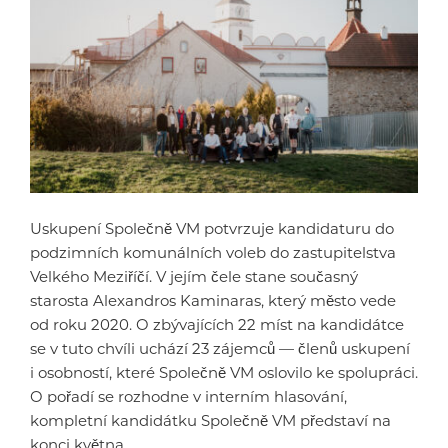
Uskupení Společně VM potvrzuje kandidaturu do
podzimních komunálních voleb do zastupitelstva
Velkého Meziříčí. V jejím čele stane současný
starosta Alexandros Kaminaras, který město vede
od roku 2020. O zbývajících 22 míst na kandidátce
se v tuto chvíli uchází 23 zájemců — členů uskupení
i osobností, které Společně VM oslovilo ke spolupráci.
O pořadí se rozhodne v interním hlasování,
kompletní kandidátku Společně VM představí na
konci května.