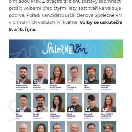
o mladou krev. Z dvaceti tří členů sestavy sedmnáct
prošlo volbami před čtyřmi lety, šest tváří kandiduje
poprvé. Pořadí kandidátů určili členové Společně VM
v primárních volbách 14. května.
Volby se uskuteční
9. a 10. října.