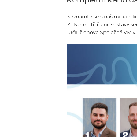
Seznamte se s našimi kandid
Z dvaceti tří členů sestavy s
určili členové Společně VM v