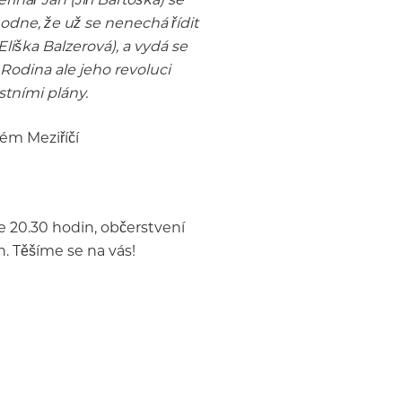
odne, že už se nenechá řídit
liška Balzerová), a vydá se
Rodina ale jeho revoluci
stními plány.
ém Meziříčí
e 20.30 hodin, občerstvení
. Těšíme se na vás!