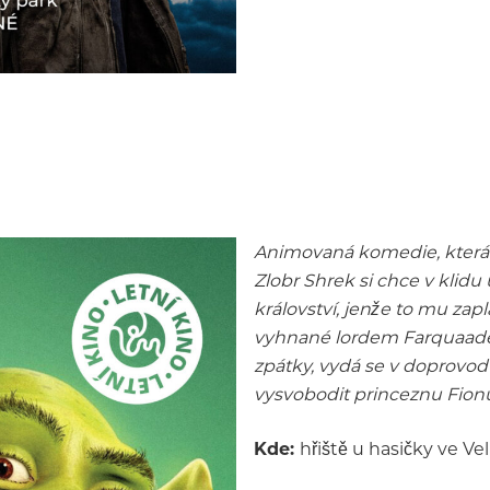
Animovaná komedie, která 
Zlobr Shrek si chce v klidu
království, jenže to mu zap
vyhnané lordem Farquaadem
zpátky, vydá se v doprovo
vysvobodit princeznu Fion
Kde:
hřiště u hasičky ve Ve