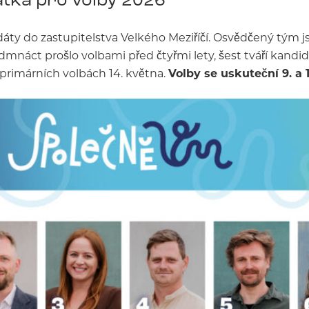
áty do zastupitelstva Velkého Meziříčí. Osvědčený tým j
edmnáct prošlo volbami před čtyřmi lety, šest tváří kand
 primárních volbách 14. května.
Volby se uskuteční 9. a 10