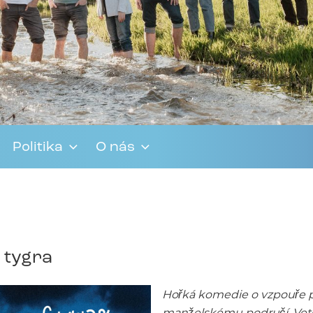
Politika
O nás
e tygra
Hořká komedie o vzpouře p
manželskému područí. Veteri