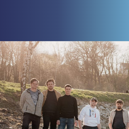
Přejít
k
obsahu
webu