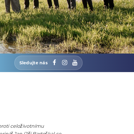
Sledujte nás
Facebook
Instagram
YouTube
roti celoživotnímu
nář Jan (Jiří Bartoška) se