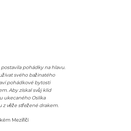
postavila pohádky na hlavu.
 užívat svého bažinatého
laví pohádkové bytosti
. Aby získal svůj klid
du ukecaného Oslíka
u z věže střežené drakem.
lkém Meziříčí