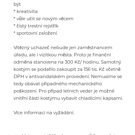
být
* kreativita
* vůle učit se novým věcem
* čistý trestní rejstřík
* sportovní založení.
Vítězný uchazeč nebude jen zaměstnancem
úřadu, ale i vizitkou města. Proto je finanční
odměna stanovena na 300 Kč/ hodinu. Samotný
kostým se podařilo zakoupit za 156 tis. Kč včetně
DPH v antivandalském provedení. Nemusíme se
tedy obávat případného mechanického
poškození. Pro případ letních veder je možné
vnitřní části kostýmu vybavit chladícími kapsami.
Více informací na vyžádání.