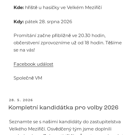
Kde:
hřiště u hasičky ve Velkém Meziříčí
Kdy:
pátek 28. srpna 2026
Promítání začne přibližně ve 20.30 hodin,
občerstvení zprovozníme už od 18 hodin. Těšíme
se na vás!
Facebook událost
Společně VM
PUBLIKOVÁNO
28. 5. 2026
Kompletní kandidátka pro volby 2026
Seznamte se s našimi kandidáty do zastupitelstva
Velkého Meziříčí. Osvědčený tým jsme doplnili