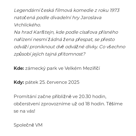
Legendární česká filmová komedie z roku 1973
natočená podle divadelní hry Jaroslava
Vrchlického.
Na hrad Karlštejn, kde podle císařova přísného
nařízení nesmí žádná žena přespat, se přesto
odváží proniknout dvě odvážné dívky. Co všechno
způsobí jejich tajná přítomnost?
Kde:
zámecký park ve Velkém Meziříčí
Kdy:
pátek 25. července 2025
Promítání začne přibližně ve 20.30 hodin,
občerstvení zprovozníme už od 18 hodin. Těšíme
se na vás!
Společně VM