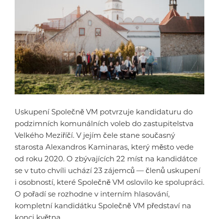
Uskupení Společně VM potvrzuje kandidaturu do
podzimních komunálních voleb do zastupitelstva
Velkého Meziříčí. V jejím čele stane současný
starosta Alexandros Kaminaras, který město vede
od roku 2020. O zbývajících 22 míst na kandidátce
se v tuto chvíli uchází 23 zájemců — členů uskupení
i osobností, které Společně VM oslovilo ke spolupráci.
O pořadí se rozhodne v interním hlasování,
kompletní kandidátku Společně VM představí na
konci května.