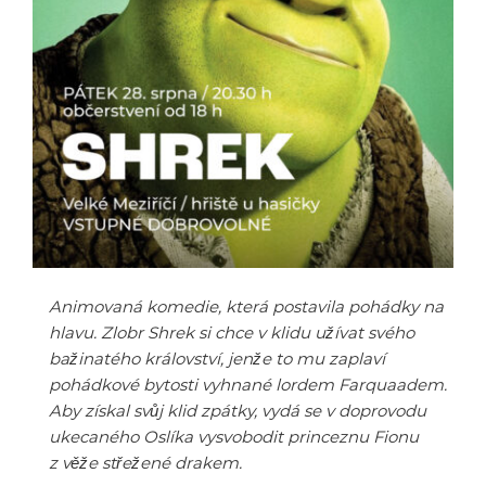
Animovaná komedie, která postavila pohádky na
hlavu. Zlobr Shrek si chce v klidu užívat svého
bažinatého království, jenže to mu zaplaví
pohádkové bytosti vyhnané lordem Farquaadem.
Aby získal svůj klid zpátky, vydá se v doprovodu
ukecaného Oslíka vysvobodit princeznu Fionu
z věže střežené drakem.