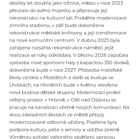
desítky let sloužila jako tržnice, město v roce 2023
převzalo do svého majetku a připravuje její
rekonstrukci na kulturní sál. Proběhla modernizace
zimního stadionu, v září bude dokončena
rekonstrukce městské knihovny a její transformace
na nové komunitní centrum. V dubnu 2025 byla
zahájena rozsáhlá rekonstrukce náměstí, jejíž
realizace se roky odkládala. V březnu 2026 započala
výstavba nové sportovní haly s kapacitou 350 diváků,
dokončená bude v roce 2027. Přístavba mateřské
školy vznikla v Mostištích a další se buduje ve
Lhotkách; na Hliništích bude v květnu otevřena
nová budova dětské skupiny. Modernizací prošel
veřejný prostor v Hrbově, v Olší nad Oslavou se
pracuje na kanalizaci včetně nových komunikací. Na
dvou základních školách ve městě přibyly
modernizované odborné učebny. Posílena byla
podpora kultury, péče o seniory a údržba zeleně.
Výměnou svítidel veřejného osvětlení, opravou