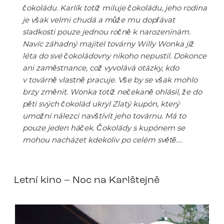
čokoládu. Karlík totiž miluje čokoládu, jeho rodina
je však velmi chudá a může mu dopřávat
sladkosti pouze jednou ročně k narozeninám.
Navíc záhadný majitel továrny Willy Wonka již
léta do své čokoládovny nikoho nepustil. Dokonce
ani zaměstnance, což vyvolává otázky, kdo
v továrně vlastně pracuje. Vše by se však mohlo
brzy změnit. Wonka totiž nečekaně ohlásil, že do
pěti svých čokolád ukryl Zlatý kupón, který
umožní nálezci navštívit jeho továrnu. Má to
pouze jeden háček. Čokolády s kupónem se
mohou nacházet kdekoliv po celém světě….
Letní kino – Noc na Karlštejně