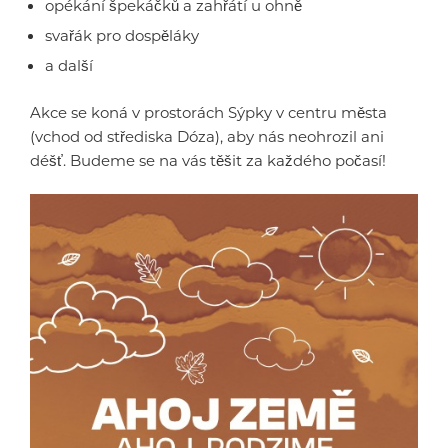
opékání špekáčků a zahřátí u ohně
svařák pro dospěláky
a další
Akce se koná v prostorách Sýpky v centru města
(vchod od střediska Dóza), aby nás neohrozil ani
déšť. Budeme se na vás těšit za každého počasí!