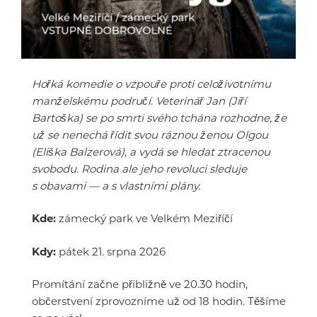
Hořká komedie o vzpouře proti celoživotnímu
manželskému područí. Veterinář Jan (Jiří
Bartoška) se po smrti svého tchána rozhodne, že
už se nenechá řídit svou ráznou ženou Olgou
(Eliška Balzerová), a vydá se hledat ztracenou
svobodu. Rodina ale jeho revoluci sleduje
s obavami — a s vlastními plány.
Kde:
zámecký park ve Velkém Meziříčí
Kdy:
pátek 21. srpna 2026
Promítání začne přibližně ve 20.30 hodin,
občerstvení zprovozníme už od 18 hodin. Těšíme