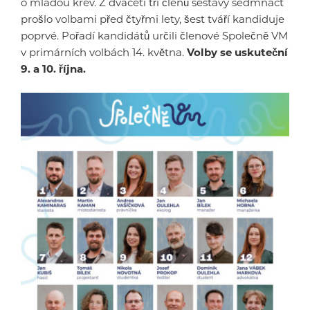
o mladou krev. Z dvaceti tří členů sestavy sedmnáct
prošlo volbami před čtyřmi lety, šest tváří kandiduje
poprvé. Pořadí kandidátů určili členové Společně VM
v primárních volbách 14. května.
Volby se uskuteční
9. a 10. října.