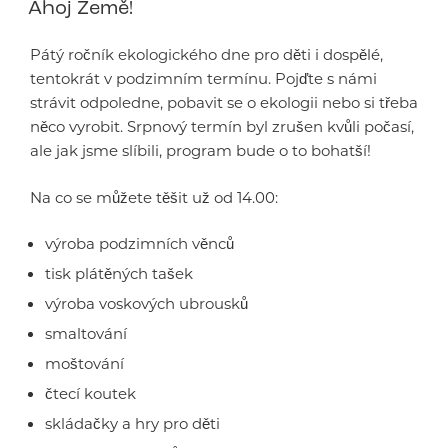
Ahoj Země!
Pátý ročník ekologického dne pro děti i dospělé,
tentokrát v podzimním termínu. Pojďte s námi
strávit odpoledne, pobavit se o ekologii nebo si třeba
něco vyrobit. Srpnový termín byl zrušen kvůli počasí,
ale jak jsme slíbili, program bude o to bohatší!
Na co se můžete těšit už od 14.00:
výroba podzimních věnců
tisk plátěných tašek
výroba voskových ubrousků
smaltování
moštování
čtecí koutek
skládačky a hry pro děti