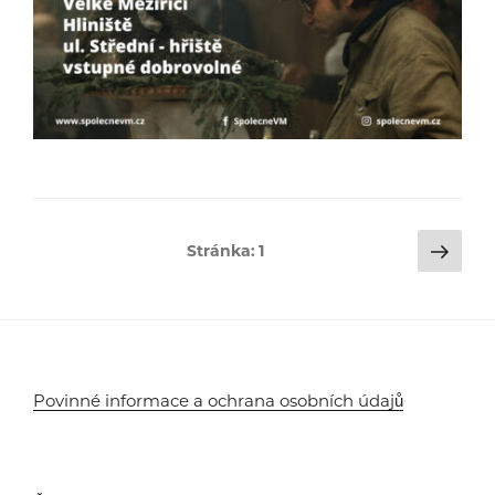
Stránkování
Dalš
Stránka:
1
strá
příspěvků
Povinné informace a ochrana osobních údajů