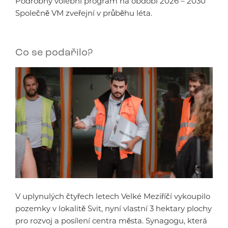
Podrobný volební program na období 2026 – 2030
Společně VM zveřejní v průběhu léta.
Co se podařilo?
V uplynulých čtyřech letech Velké Meziříčí vykoupilo
pozemky v lokalitě Svit, nyní vlastní 3 hektary plochy
pro rozvoj a posílení centra města. Synagogu, která