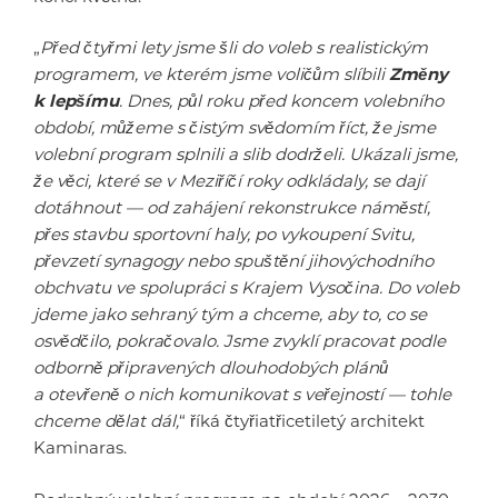
„
Před čtyřmi lety jsme šli do voleb s realistickým
programem, ve kterém jsme voličům slíbili
Změny
k lepšímu
. Dnes, půl roku před koncem volebního
období, můžeme s čistým svědomím říct, že jsme
volební program splnili a slib dodrželi. Ukázali jsme,
že věci, které se v Meziříčí roky odkládaly, se dají
dotáhnout — od zahájení rekonstrukce náměstí,
přes stavbu sportovní haly, po vykoupení Svitu,
převzetí synagogy nebo spuštění jihovýchodního
obchvatu ve spolupráci s Krajem Vysočina. Do voleb
jdeme jako sehraný tým a chceme, aby to, co se
osvědčilo, pokračovalo. Jsme zvyklí pracovat podle
odborně připravených dlouhodobých plánů
a otevřeně o nich komunikovat s veřejností — tohle
chceme dělat dál,
“ říká čtyřiatřicetiletý architekt
Kaminaras.