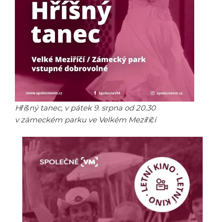
Hříšný tanec, v pátek 9. srpna od 20.30
v zámeckém parku ve Velkém Meziříčí