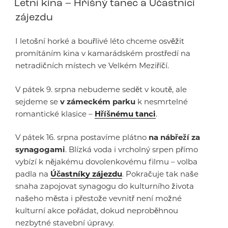
Letní kina – Hříšný tanec a Účastníci
zájezdu
I letošní horké a bouřlivé léto chceme osvěžit
promítáním kina v kamarádském prostředí na
netradičních místech ve Velkém Meziříčí.
V pátek 9. srpna nebudeme sedět v koutě, ale
sejdeme se
v zámeckém parku
k nesmrtelné
romantické klasice –
Hříšnému tanci
.
V pátek 16. srpna postavíme plátno
na nábřeží za
synagogami
. Blízká voda i vrcholný srpen přímo
vybízí k nějakému dovolenkovému filmu – volba
padla na
Účastníky zájezdu
. Pokračuje tak naše
snaha zapojovat synagogu do kulturního života
našeho města i přestože vevnitř není možné
kulturní akce pořádat, dokud neproběhnou
nezbytné stavební úpravy.