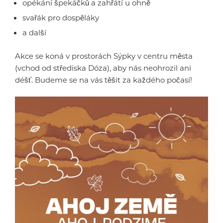
opékání špekáčků a zahřátí u ohně
svařák pro dospěláky
a další
Akce se koná v prostorách Sýpky v centru města
(vchod od střediska Dóza), aby nás neohrozil ani
déšť. Budeme se na vás těšit za každého počasí!