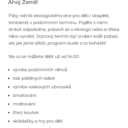
Ahoj Země!
Pátý ročník ekologického dne pro děti i dospělé,
tentokrát v podzimním termínu. Pojďte s námi
strávit odpoledne, pobavit se o ekologii nebo si třeba
něco vyrobit. Srpnový termín byl zrušen kvůli počasí,
ale jak jsme slíbili, program bude o to bohatší!
Na co se můžete těšit už od 14.00:
výroba podzimních věnců
tisk plátěných tašek
výroba voskových ubrousků
smaltování
moštování
čtecí koutek
skládačky a hry pro děti