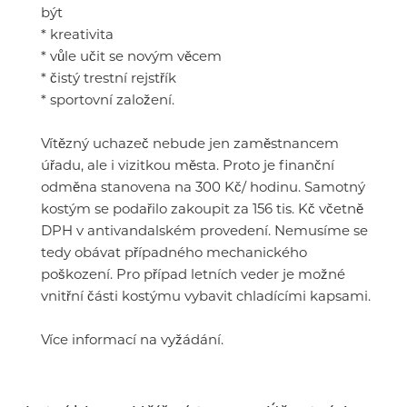
být
* kreativita
* vůle učit se novým věcem
* čistý trestní rejstřík
* sportovní založení.
Vítězný uchazeč nebude jen zaměstnancem
úřadu, ale i vizitkou města. Proto je finanční
odměna stanovena na 300 Kč/ hodinu. Samotný
kostým se podařilo zakoupit za 156 tis. Kč včetně
DPH v antivandalském provedení. Nemusíme se
tedy obávat případného mechanického
poškození. Pro případ letních veder je možné
vnitřní části kostýmu vybavit chladícími kapsami.
Více informací na vyžádání.