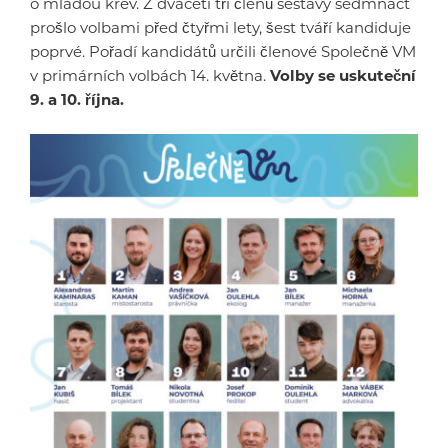
o mladou krev. Z dvaceti tří členů sestavy sedmnáct
prošlo volbami před čtyřmi lety, šest tváří kandiduje
poprvé. Pořadí kandidátů určili členové Společně VM
v primárních volbách 14. května.
Volby se uskuteční
9. a 10. října.