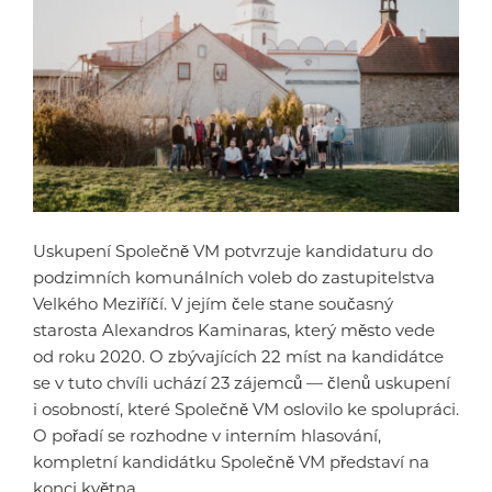
Uskupení Společně VM potvrzuje kandidaturu do
podzimních komunálních voleb do zastupitelstva
Velkého Meziříčí. V jejím čele stane současný
starosta Alexandros Kaminaras, který město vede
od roku 2020. O zbývajících 22 míst na kandidátce
se v tuto chvíli uchází 23 zájemců — členů uskupení
i osobností, které Společně VM oslovilo ke spolupráci.
O pořadí se rozhodne v interním hlasování,
kompletní kandidátku Společně VM představí na
konci května.