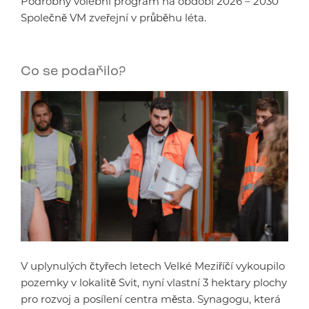
Podrobný volební program na období 2026 – 2030
Společně VM zveřejní v průběhu léta.
Co se podařilo?
V uplynulých čtyřech letech Velké Meziříčí vykoupilo
pozemky v lokalitě Svit, nyní vlastní 3 hektary plochy
pro rozvoj a posílení centra města. Synagogu, která