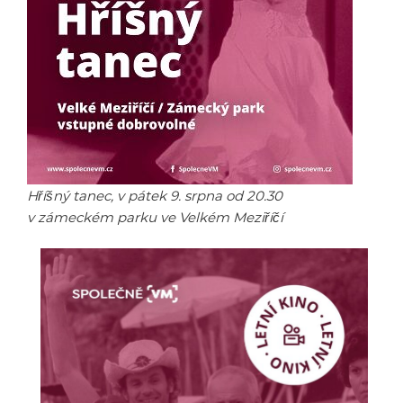
Hříšný tanec, v pátek 9. srpna od 20.30
v zámeckém parku ve Velkém Meziříčí