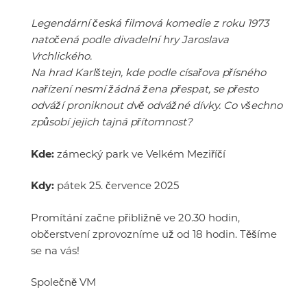
Legendární česká filmová komedie z roku 1973
natočená podle divadelní hry Jaroslava
Vrchlického.
Na hrad Karlštejn, kde podle císařova přísného
nařízení nesmí žádná žena přespat, se přesto
odváží proniknout dvě odvážné dívky. Co všechno
způsobí jejich tajná přítomnost?
Kde:
zámecký park ve Velkém Meziříčí
Kdy:
pátek 25. července 2025
Promítání začne přibližně ve 20.30 hodin,
občerstvení zprovozníme už od 18 hodin. Těšíme
se na vás!
Společně VM