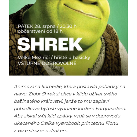
Animovaná komedie, která postavila pohádky na
hlavu. Zlobr Shrek si chce v klidu užívat svého
bažinatého království, jenže to mu zaplaví
pohádkové bytosti vyhnané lordem Farquaadem.
Aby získal svůj klid zpátky, vydá se v doprovodu
ukecaného Oslíka vysvobodit princeznu Fionu
z věže střežené drakem.