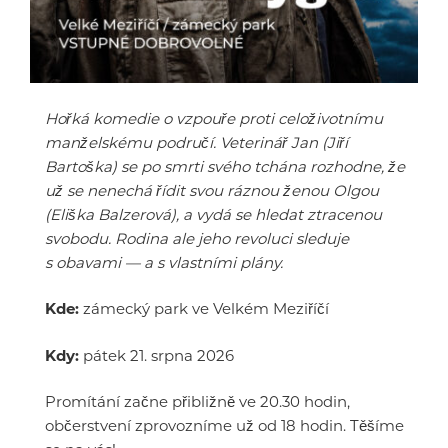
Hořká komedie o vzpouře proti celoživotnímu
manželskému područí. Veterinář Jan (Jiří
Bartoška) se po smrti svého tchána rozhodne, že
už se nenechá řídit svou ráznou ženou Olgou
(Eliška Balzerová), a vydá se hledat ztracenou
svobodu. Rodina ale jeho revoluci sleduje
s obavami — a s vlastními plány.
Kde:
zámecký park ve Velkém Meziříčí
Kdy:
pátek 21. srpna 2026
Promítání začne přibližně ve 20.30 hodin,
občerstvení zprovozníme už od 18 hodin. Těšíme