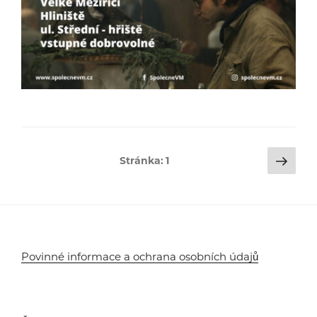
Stránkování
Dalš
Stránka:
1
strá
příspěvků
Povinné informace a ochrana osobních údajů