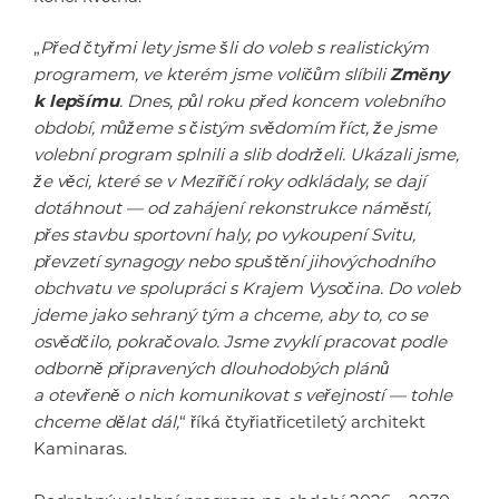
„
Před čtyřmi lety jsme šli do voleb s realistickým
programem, ve kterém jsme voličům slíbili
Změny
k lepšímu
. Dnes, půl roku před koncem volebního
období, můžeme s čistým svědomím říct, že jsme
volební program splnili a slib dodrželi. Ukázali jsme,
že věci, které se v Meziříčí roky odkládaly, se dají
dotáhnout — od zahájení rekonstrukce náměstí,
přes stavbu sportovní haly, po vykoupení Svitu,
převzetí synagogy nebo spuštění jihovýchodního
obchvatu ve spolupráci s Krajem Vysočina. Do voleb
jdeme jako sehraný tým a chceme, aby to, co se
osvědčilo, pokračovalo. Jsme zvyklí pracovat podle
odborně připravených dlouhodobých plánů
a otevřeně o nich komunikovat s veřejností — tohle
chceme dělat dál,
“ říká čtyřiatřicetiletý architekt
Kaminaras.