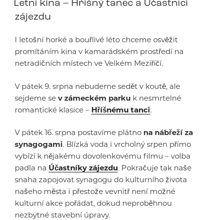
Letní kina – Hříšný tanec a Účastníci
zájezdu
I letošní horké a bouřlivé léto chceme osvěžit
promítáním kina v kamarádském prostředí na
netradičních místech ve Velkém Meziříčí.
V pátek 9. srpna nebudeme sedět v koutě, ale
sejdeme se
v zámeckém parku
k nesmrtelné
romantické klasice –
Hříšnému tanci
.
V pátek 16. srpna postavíme plátno
na nábřeží za
synagogami
. Blízká voda i vrcholný srpen přímo
vybízí k nějakému dovolenkovému filmu – volba
padla na
Účastníky zájezdu
. Pokračuje tak naše
snaha zapojovat synagogu do kulturního života
našeho města i přestože vevnitř není možné
kulturní akce pořádat, dokud neproběhnou
nezbytné stavební úpravy.