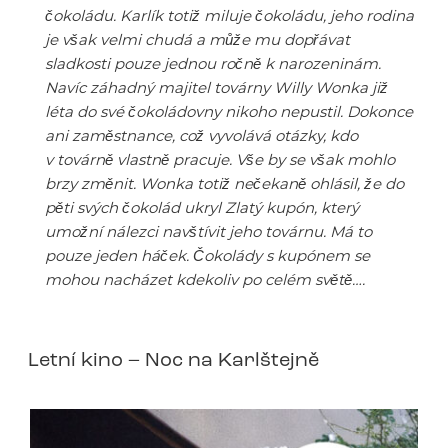
čokoládu. Karlík totiž miluje čokoládu, jeho rodina
je však velmi chudá a může mu dopřávat
sladkosti pouze jednou ročně k narozeninám.
Navíc záhadný majitel továrny Willy Wonka již
léta do své čokoládovny nikoho nepustil. Dokonce
ani zaměstnance, což vyvolává otázky, kdo
v továrně vlastně pracuje. Vše by se však mohlo
brzy změnit. Wonka totiž nečekaně ohlásil, že do
pěti svých čokolád ukryl Zlatý kupón, který
umožní nálezci navštívit jeho továrnu. Má to
pouze jeden háček. Čokolády s kupónem se
mohou nacházet kdekoliv po celém světě….
Letní kino – Noc na Karlštejně