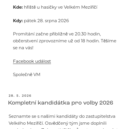
Kde:
hřiště u hasičky ve Velkém Meziříčí
Kdy:
pátek 28. srpna 2026
Promítání začne přibližně ve 20.30 hodin,
občerstvení zprovozníme už od 18 hodin. Těšíme
se na vás!
Facebook událost
Společně VM
PUBLIKOVÁNO
28. 5. 2026
Kompletní kandidátka pro volby 2026
Seznamte se s našimi kandidáty do zastupitelstva
Velkého Meziříčí. Osvědčený tým jsme doplnili