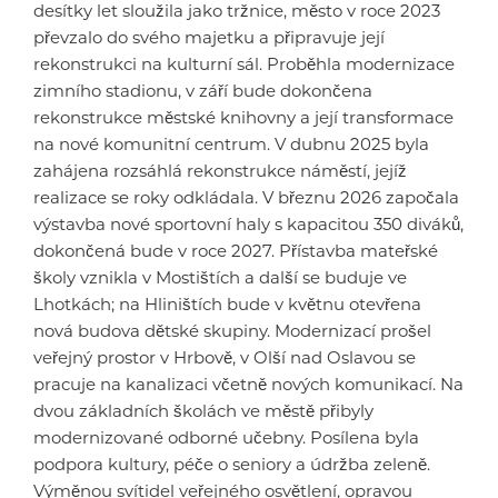
desítky let sloužila jako tržnice, město v roce 2023
převzalo do svého majetku a připravuje její
rekonstrukci na kulturní sál. Proběhla modernizace
zimního stadionu, v září bude dokončena
rekonstrukce městské knihovny a její transformace
na nové komunitní centrum. V dubnu 2025 byla
zahájena rozsáhlá rekonstrukce náměstí, jejíž
realizace se roky odkládala. V březnu 2026 započala
výstavba nové sportovní haly s kapacitou 350 diváků,
dokončená bude v roce 2027. Přístavba mateřské
školy vznikla v Mostištích a další se buduje ve
Lhotkách; na Hliništích bude v květnu otevřena
nová budova dětské skupiny. Modernizací prošel
veřejný prostor v Hrbově, v Olší nad Oslavou se
pracuje na kanalizaci včetně nových komunikací. Na
dvou základních školách ve městě přibyly
modernizované odborné učebny. Posílena byla
podpora kultury, péče o seniory a údržba zeleně.
Výměnou svítidel veřejného osvětlení, opravou