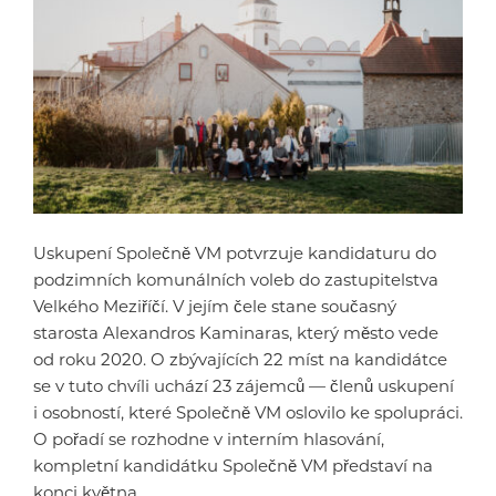
Uskupení Společně VM potvrzuje kandidaturu do
podzimních komunálních voleb do zastupitelstva
Velkého Meziříčí. V jejím čele stane současný
starosta Alexandros Kaminaras, který město vede
od roku 2020. O zbývajících 22 míst na kandidátce
se v tuto chvíli uchází 23 zájemců — členů uskupení
i osobností, které Společně VM oslovilo ke spolupráci.
O pořadí se rozhodne v interním hlasování,
kompletní kandidátku Společně VM představí na
konci května.