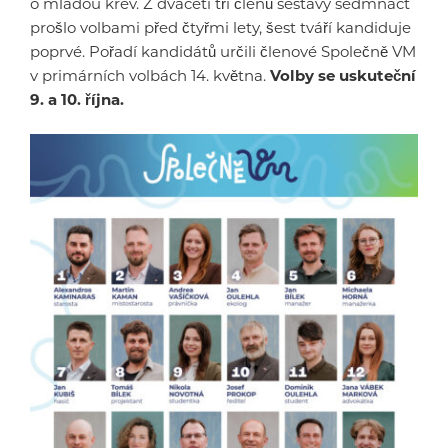
o mladou krev. Z dvaceti tří členů sestavy sedmnáct
prošlo volbami před čtyřmi lety, šest tváří kandiduje
poprvé. Pořadí kandidátů určili členové Společně VM
v primárních volbách 14. května.
Volby se uskuteční
9. a 10. října.