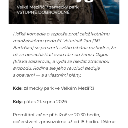
Hořká komedie o vzpouře proti celoživotnímu
manželskému područí. Veterinář Jan (Jiří
Bartoška) se po smrti svého tchána rozhodne, že
už se nenechá řídit svou ráznou ženou Olgou
(Eliška Balzerová), a vydá se hledat ztracenou
svobodu. Rodina ale jeho revoluci sleduje
s obavami — a s vlastními plány.
Kde:
zámecký park ve Velkém Meziříčí
Kdy:
pátek 21. srpna 2026
Promítání začne přibližně ve 20.30 hodin,
občerstvení zprovozníme už od 18 hodin. Těšíme