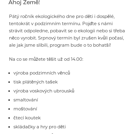
Ahoj Země!
Pátý ročník ekologického dne pro děti i dospělé,
tentokrát v podzimním termínu. Pojďte s námi
strávit odpoledne, pobavit se o ekologii nebo si třeba
něco vyrobit. Srpnový termín byl zrušen kvůli počasí,
ale jak jsme slíbili, program bude o to bohatší!
Na co se můžete těšit už od 14.00:
výroba podzimních věnců
tisk plátěných tašek
výroba voskových ubrousků
smaltování
moštování
čtecí koutek
skládačky a hry pro děti