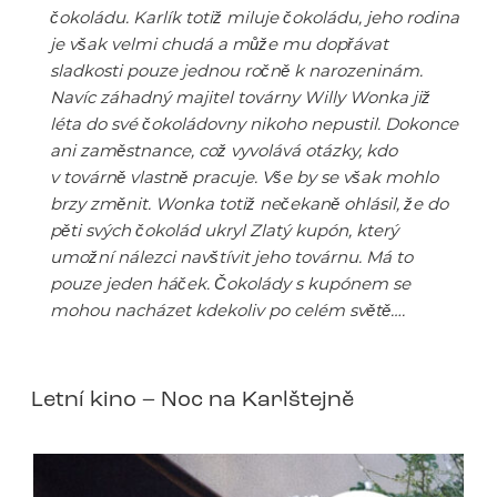
čokoládu. Karlík totiž miluje čokoládu, jeho rodina
je však velmi chudá a může mu dopřávat
sladkosti pouze jednou ročně k narozeninám.
Navíc záhadný majitel továrny Willy Wonka již
léta do své čokoládovny nikoho nepustil. Dokonce
ani zaměstnance, což vyvolává otázky, kdo
v továrně vlastně pracuje. Vše by se však mohlo
brzy změnit. Wonka totiž nečekaně ohlásil, že do
pěti svých čokolád ukryl Zlatý kupón, který
umožní nálezci navštívit jeho továrnu. Má to
pouze jeden háček. Čokolády s kupónem se
mohou nacházet kdekoliv po celém světě….
Letní kino – Noc na Karlštejně