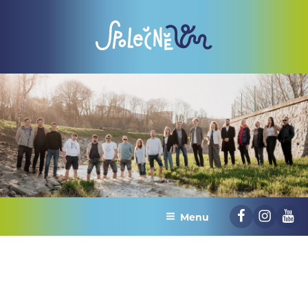
Přejít
k
obsahu
webu
Menu
Facebook
Instag
Yo