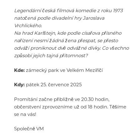
Legendární česká filmová komedie z roku 1973
natočená podle divadelní hry Jaroslava
Vrchlického.
Na hrad Karlštejn, kde podle císařova přísného
nařízení nesmí žádná žena přespat, se přesto
odváží proniknout dvě odvážné dívky. Co všechno
způsobí jejich tajná přítomnost?
Kde:
zámecký park ve Velkém Meziříčí
Kdy:
pátek 25. července 2025
Promítání začne přibližně ve 20.30 hodin,
občerstvení zprovozníme už od 18 hodin. Těšíme
se na vás!
Společně VM