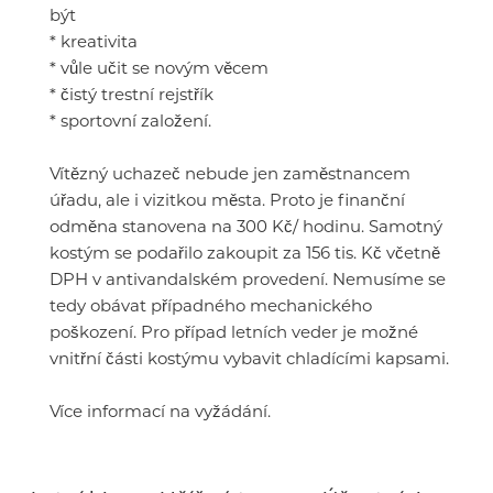
být
* kreativita
* vůle učit se novým věcem
* čistý trestní rejstřík
* sportovní založení.
Vítězný uchazeč nebude jen zaměstnancem
úřadu, ale i vizitkou města. Proto je finanční
odměna stanovena na 300 Kč/ hodinu. Samotný
kostým se podařilo zakoupit za 156 tis. Kč včetně
DPH v antivandalském provedení. Nemusíme se
tedy obávat případného mechanického
poškození. Pro případ letních veder je možné
vnitřní části kostýmu vybavit chladícími kapsami.
Více informací na vyžádání.