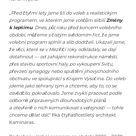
„
Před čtyřmi lety jsme šli do voleb s realistickým
programem, ve kterém jsme voličům slíbili
Změny
k lepšímu
. Dnes, půl roku před koncem volebního
období, můžeme s čistým svědomím říct, že jsme
volební program splnili a slib dodrželi. Ukázali jsme,
že věci, které se v Meziříčí roky odkládaly, se dají
dotáhnout — od zahájení rekonstrukce náměstí,
přes stavbu sportovní haly, po vykoupení Svitu,
převzetí synagogy nebo spuštění jihovýchodního
obchvatu ve spolupráci s Krajem Vysočina. Do voleb
jdeme jako sehraný tým a chceme, aby to, co se
osvědčilo, pokračovalo. Jsme zvyklí pracovat podle
odborně připravených dlouhodobých plánů
a otevřeně o nich komunikovat s veřejností — tohle
chceme dělat dál,
“ říká čtyřiatřicetiletý architekt
Kaminaras.