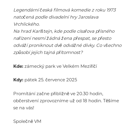
Legendární česká filmová komedie z roku 1973
natočená podle divadelní hry Jaroslava
Vrchlického.
Na hrad Karlštejn, kde podle císařova přísného
nařízení nesmí žádná žena přespat, se přesto
odváží proniknout dvě odvážné dívky. Co všechno
způsobí jejich tajná přítomnost?
Kde:
zámecký park ve Velkém Meziříčí
Kdy:
pátek 25. července 2025
Promítání začne přibližně ve 20.30 hodin,
občerstvení zprovozníme už od 18 hodin. Těšíme
se na vás!
Společně VM