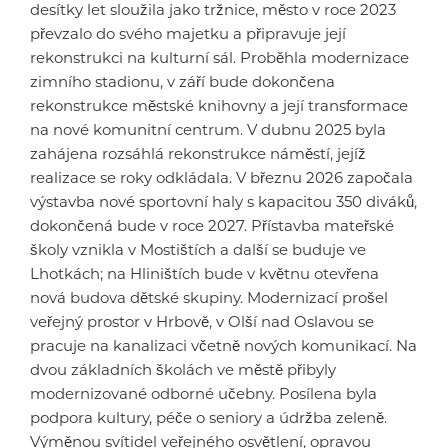
desítky let sloužila jako tržnice, město v roce 2023
převzalo do svého majetku a připravuje její
rekonstrukci na kulturní sál. Proběhla modernizace
zimního stadionu, v září bude dokončena
rekonstrukce městské knihovny a její transformace
na nové komunitní centrum. V dubnu 2025 byla
zahájena rozsáhlá rekonstrukce náměstí, jejíž
realizace se roky odkládala. V březnu 2026 započala
výstavba nové sportovní haly s kapacitou 350 diváků,
dokončená bude v roce 2027. Přístavba mateřské
školy vznikla v Mostištích a další se buduje ve
Lhotkách; na Hliništích bude v květnu otevřena
nová budova dětské skupiny. Modernizací prošel
veřejný prostor v Hrbově, v Olší nad Oslavou se
pracuje na kanalizaci včetně nových komunikací. Na
dvou základních školách ve městě přibyly
modernizované odborné učebny. Posílena byla
podpora kultury, péče o seniory a údržba zeleně.
Výměnou svítidel veřejného osvětlení, opravou