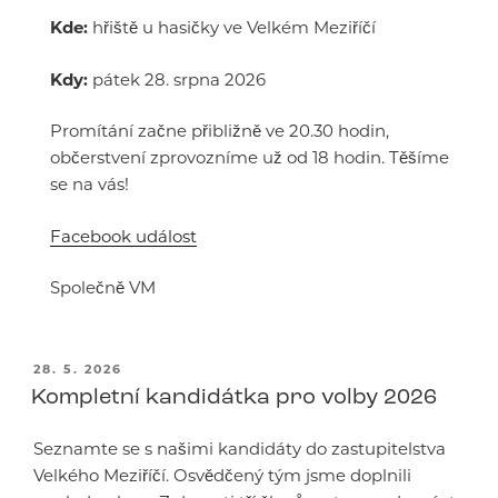
Kde:
hřiště u hasičky ve Velkém Meziříčí
Kdy:
pátek 28. srpna 2026
Promítání začne přibližně ve 20.30 hodin,
občerstvení zprovozníme už od 18 hodin. Těšíme
se na vás!
Facebook událost
Společně VM
PUBLIKOVÁNO
28. 5. 2026
Kompletní kandidátka pro volby 2026
Seznamte se s našimi kandidáty do zastupitelstva
Velkého Meziříčí. Osvědčený tým jsme doplnili