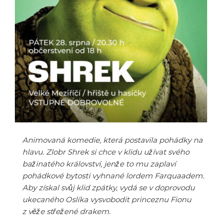
Animovaná komedie, která postavila pohádky na
hlavu. Zlobr Shrek si chce v klidu užívat svého
bažinatého království, jenže to mu zaplaví
pohádkové bytosti vyhnané lordem Farquaadem.
Aby získal svůj klid zpátky, vydá se v doprovodu
ukecaného Oslíka vysvobodit princeznu Fionu
z věže střežené drakem.