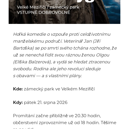
Hořká komedie o vzpouře proti celoživotnímu
manželskému područí. Veterinář Jan (Jiří
Bartoška) se po smrti svého tchána rozhodne, že
už se nenechá řídit svou ráznou ženou Olgou
(Eliška Balzerová), a vydá se hledat ztracenou
svobodu. Rodina ale jeho revoluci sleduje
s obavami — a s vlastními plány.
Kde:
zámecký park ve Velkém Meziříčí
Kdy:
pátek 21. srpna 2026
Promítání začne přibližně ve 20.30 hodin,
občerstvení zprovozníme už od 18 hodin. Těšíme