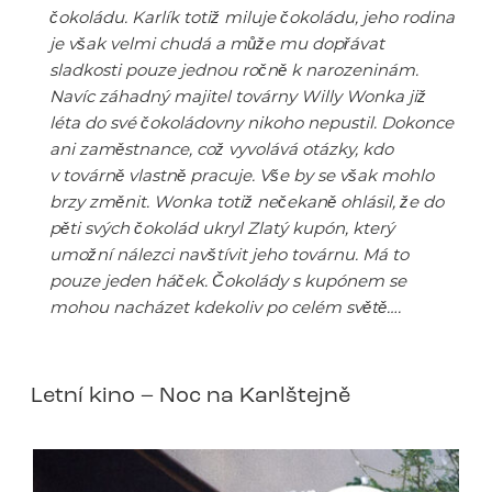
čokoládu. Karlík totiž miluje čokoládu, jeho rodina
je však velmi chudá a může mu dopřávat
sladkosti pouze jednou ročně k narozeninám.
Navíc záhadný majitel továrny Willy Wonka již
léta do své čokoládovny nikoho nepustil. Dokonce
ani zaměstnance, což vyvolává otázky, kdo
v továrně vlastně pracuje. Vše by se však mohlo
brzy změnit. Wonka totiž nečekaně ohlásil, že do
pěti svých čokolád ukryl Zlatý kupón, který
umožní nálezci navštívit jeho továrnu. Má to
pouze jeden háček. Čokolády s kupónem se
mohou nacházet kdekoliv po celém světě….
Letní kino – Noc na Karlštejně