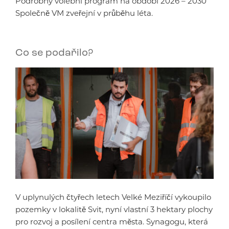
Podrobný volební program na období 2026 – 2030
Společně VM zveřejní v průběhu léta.
Co se podařilo?
V uplynulých čtyřech letech Velké Meziříčí vykoupilo
pozemky v lokalitě Svit, nyní vlastní 3 hektary plochy
pro rozvoj a posílení centra města. Synagogu, která