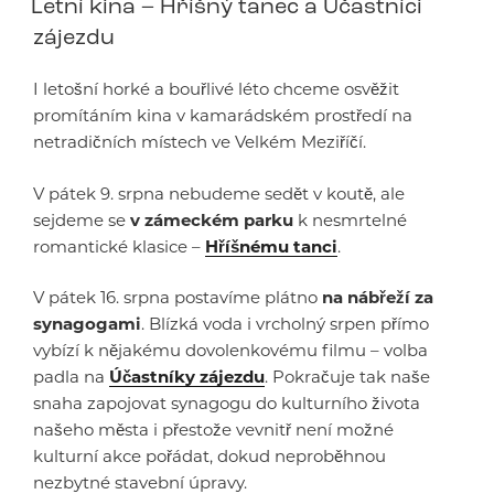
Letní kina – Hříšný tanec a Účastníci
zájezdu
I letošní horké a bouřlivé léto chceme osvěžit
promítáním kina v kamarádském prostředí na
netradičních místech ve Velkém Meziříčí.
V pátek 9. srpna nebudeme sedět v koutě, ale
sejdeme se
v zámeckém parku
k nesmrtelné
romantické klasice –
Hříšnému tanci
.
V pátek 16. srpna postavíme plátno
na nábřeží za
synagogami
. Blízká voda i vrcholný srpen přímo
vybízí k nějakému dovolenkovému filmu – volba
padla na
Účastníky zájezdu
. Pokračuje tak naše
snaha zapojovat synagogu do kulturního života
našeho města i přestože vevnitř není možné
kulturní akce pořádat, dokud neproběhnou
nezbytné stavební úpravy.