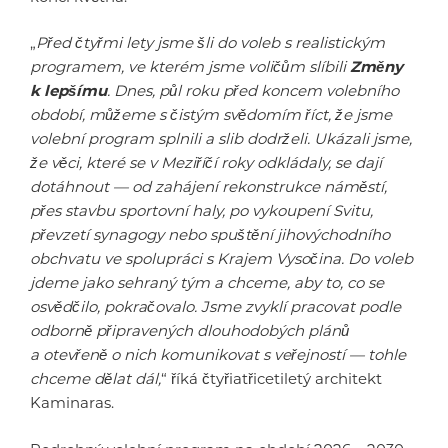
„
Před čtyřmi lety jsme šli do voleb s realistickým
programem, ve kterém jsme voličům slíbili
Změny
k lepšímu
. Dnes, půl roku před koncem volebního
období, můžeme s čistým svědomím říct, že jsme
volební program splnili a slib dodrželi. Ukázali jsme,
že věci, které se v Meziříčí roky odkládaly, se dají
dotáhnout — od zahájení rekonstrukce náměstí,
přes stavbu sportovní haly, po vykoupení Svitu,
převzetí synagogy nebo spuštění jihovýchodního
obchvatu ve spolupráci s Krajem Vysočina. Do voleb
jdeme jako sehraný tým a chceme, aby to, co se
osvědčilo, pokračovalo. Jsme zvyklí pracovat podle
odborně připravených dlouhodobých plánů
a otevřeně o nich komunikovat s veřejností — tohle
chceme dělat dál,
“ říká čtyřiatřicetiletý architekt
Kaminaras.