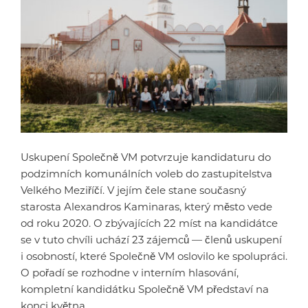
Uskupení Společně VM potvrzuje kandidaturu do
podzimních komunálních voleb do zastupitelstva
Velkého Meziříčí. V jejím čele stane současný
starosta Alexandros Kaminaras, který město vede
od roku 2020. O zbývajících 22 míst na kandidátce
se v tuto chvíli uchází 23 zájemců — členů uskupení
i osobností, které Společně VM oslovilo ke spolupráci.
O pořadí se rozhodne v interním hlasování,
kompletní kandidátku Společně VM představí na
konci května.