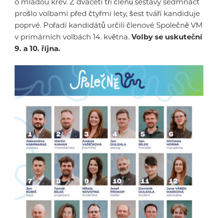
o mladou krev. Z dvaceti tří členů sestavy sedmnáct
prošlo volbami před čtyřmi lety, šest tváří kandiduje
poprvé. Pořadí kandidátů určili členové Společně VM
v primárních volbách 14. května.
Volby se uskuteční
9. a 10. října.