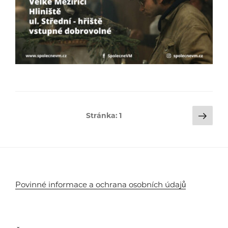
Stránkování
Dalš
Stránka:
1
strá
příspěvků
Povinné informace a ochrana osobních údajů