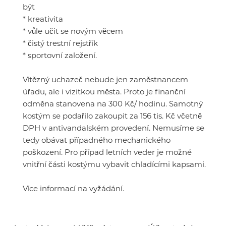
být
* kreativita
* vůle učit se novým věcem
* čistý trestní rejstřík
* sportovní založení.
Vítězný uchazeč nebude jen zaměstnancem
úřadu, ale i vizitkou města. Proto je finanční
odměna stanovena na 300 Kč/ hodinu. Samotný
kostým se podařilo zakoupit za 156 tis. Kč včetně
DPH v antivandalském provedení. Nemusíme se
tedy obávat případného mechanického
poškození. Pro případ letních veder je možné
vnitřní části kostýmu vybavit chladícími kapsami.
Více informací na vyžádání.