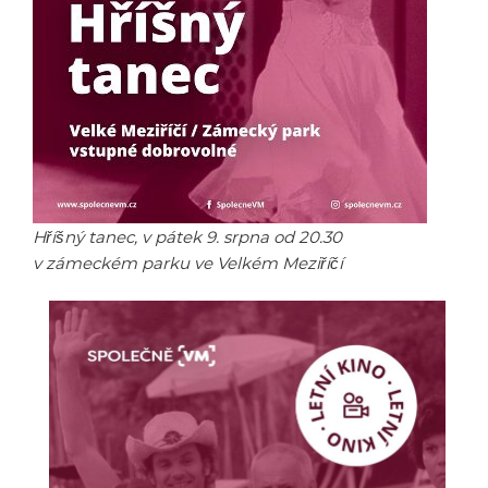
Hříšný tanec, v pátek 9. srpna od 20.30
v zámeckém parku ve Velkém Meziříčí