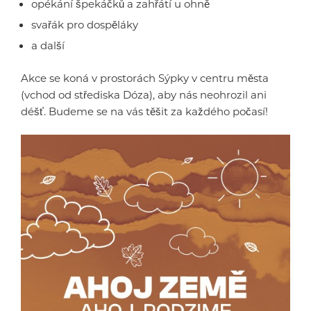
opékání špekáčků a zahřátí u ohně
svařák pro dospěláky
a další
Akce se koná v prostorách Sýpky v centru města
(vchod od střediska Dóza), aby nás neohrozil ani
déšť. Budeme se na vás těšit za každého počasí!