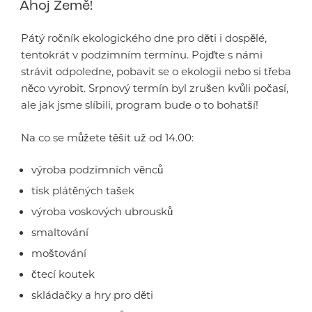
Ahoj Země!
Pátý ročník ekologického dne pro děti i dospělé,
tentokrát v podzimním termínu. Pojďte s námi
strávit odpoledne, pobavit se o ekologii nebo si třeba
něco vyrobit. Srpnový termín byl zrušen kvůli počasí,
ale jak jsme slíbili, program bude o to bohatší!
Na co se můžete těšit už od 14.00:
výroba podzimních věnců
tisk plátěných tašek
výroba voskových ubrousků
smaltování
moštování
čtecí koutek
skládačky a hry pro děti