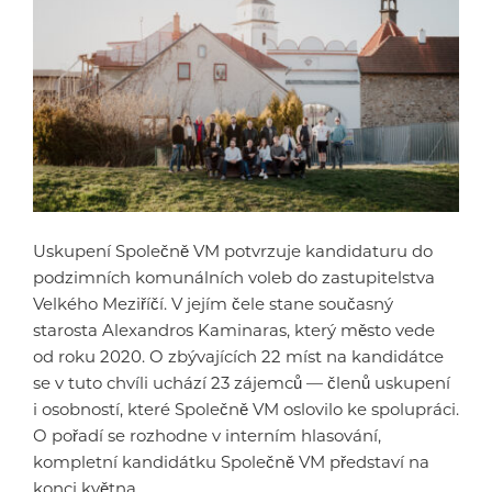
Uskupení Společně VM potvrzuje kandidaturu do
podzimních komunálních voleb do zastupitelstva
Velkého Meziříčí. V jejím čele stane současný
starosta Alexandros Kaminaras, který město vede
od roku 2020. O zbývajících 22 míst na kandidátce
se v tuto chvíli uchází 23 zájemců — členů uskupení
i osobností, které Společně VM oslovilo ke spolupráci.
O pořadí se rozhodne v interním hlasování,
kompletní kandidátku Společně VM představí na
konci května.