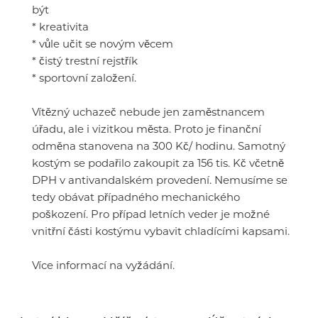
být
* kreativita
* vůle učit se novým věcem
* čistý trestní rejstřík
* sportovní založení.
Vítězný uchazeč nebude jen zaměstnancem
úřadu, ale i vizitkou města. Proto je finanční
odměna stanovena na 300 Kč/ hodinu. Samotný
kostým se podařilo zakoupit za 156 tis. Kč včetně
DPH v antivandalském provedení. Nemusíme se
tedy obávat případného mechanického
poškození. Pro případ letních veder je možné
vnitřní části kostýmu vybavit chladícími kapsami.
Více informací na vyžádání.