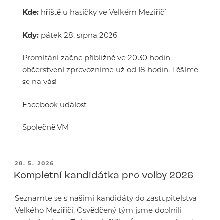
Kde:
hřiště u hasičky ve Velkém Meziříčí
Kdy:
pátek 28. srpna 2026
Promítání začne přibližně ve 20.30 hodin,
občerstvení zprovozníme už od 18 hodin. Těšíme
se na vás!
Facebook událost
Společně VM
PUBLIKOVÁNO
28. 5. 2026
Kompletní kandidátka pro volby 2026
Seznamte se s našimi kandidáty do zastupitelstva
Velkého Meziříčí. Osvědčený tým jsme doplnili