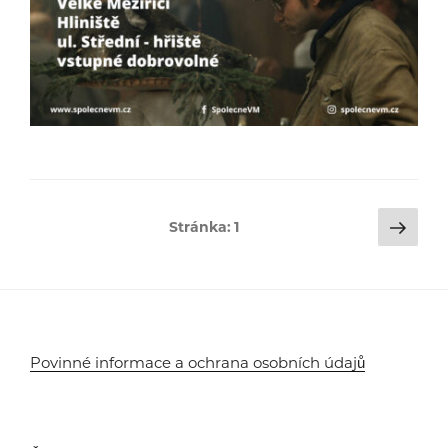
Stránkování
Dalš
Stránka:
1
strá
příspěvků
Povinné informace a ochrana osobních údajů