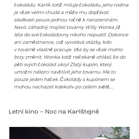
čokoládu. Karlík totiž miluje čokoládu, jeho rodina
je však velmi chudá a může mu dopřávat
sladkosti pouze jednou ročně k narozeninám.
Navíc záhadný majitel továrny Willy Wonka již
léta do své čokoládovny nikoho nepustil. Dokonce
ani zaměstnance, což vyvolává otázky, kdo
v továrně vlastně pracuje. Vše by se však mohlo
brzy změnit. Wonka totiž nečekaně ohlásil, že do
pěti svých čokolád ukryl Zlatý kupón, který
umožní nálezci navštívit jeho továrnu. Má to
pouze jeden háček. Čokolády s kupónem se
mohou nacházet kdekoliv po celém světě….
Letní kino – Noc na Karlštejně