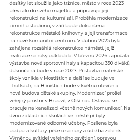
desítky let sloužila jako tržnice, město v roce 2023
převzalo do svého majetku a připravuje její
rekonstrukci na kulturní sál. Proběhla modernizace
zimního stadionu, v září bude dokončena
rekonstrukce městské knihovny a její transformace
na nové komunitní centrum. V dubnu 2025 byla
zahájena rozsáhlá rekonstrukce náměstí, jejíž
realizace se roky odkládala. V březnu 2026 započala
výstavba nové sportovní haly s kapacitou 350 diváků,
dokončená bude v roce 2027. Přístavba mateřské
školy vznikla v Mostištích a další se buduje ve
Lhotkách; na Hliništích bude v květnu otevřena
nová budova dětské skupiny. Modernizací prošel
veřejný prostor v Hrbově, v Olší nad Oslavou se
pracuje na kanalizaci včetně nových komunikací. Na
dvou základních školách ve městě přibyly
modernizované odborné učebny. Posílena byla
podpora kultury, péče o seniory a údržba zeleně.
Výměnou svítidel veřejného osvětlení, opravou