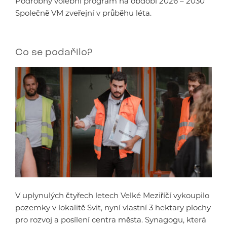
Podrobný volební program na období 2026 – 2030
Společně VM zveřejní v průběhu léta.
Co se podařilo?
V uplynulých čtyřech letech Velké Meziříčí vykoupilo
pozemky v lokalitě Svit, nyní vlastní 3 hektary plochy
pro rozvoj a posílení centra města. Synagogu, která