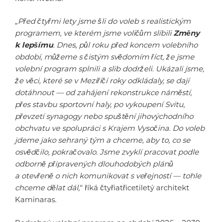
„
Před čtyřmi lety jsme šli do voleb s realistickým
programem, ve kterém jsme voličům slíbili
Změny
k lepšímu
. Dnes, půl roku před koncem volebního
období, můžeme s čistým svědomím říct, že jsme
volební program splnili a slib dodrželi. Ukázali jsme,
že věci, které se v Meziříčí roky odkládaly, se dají
dotáhnout — od zahájení rekonstrukce náměstí,
přes stavbu sportovní haly, po vykoupení Svitu,
převzetí synagogy nebo spuštění jihovýchodního
obchvatu ve spolupráci s Krajem Vysočina. Do voleb
jdeme jako sehraný tým a chceme, aby to, co se
osvědčilo, pokračovalo. Jsme zvyklí pracovat podle
odborně připravených dlouhodobých plánů
a otevřeně o nich komunikovat s veřejností — tohle
chceme dělat dál,
“ říká čtyřiatřicetiletý architekt
Kaminaras.