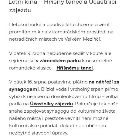
Letní kina – Hříšný tanec a Účastníci
zájezdu
I letošní horké a bouřlivé léto chceme osvěžit
promítáním kina v kamarádském prostředí na
netradičních místech ve Velkém Meziříčí.
V pátek 9. srpna nebudeme sedět v koutě, ale
sejdeme se
v zámeckém parku
k nesmrtelné
romantické klasice –
Hříšnému tanci
.
V pátek 16. srpna postavíme plátno
na nábřeží za
synagogami
. Blízká voda i vrcholný srpen přímo
vybízí k nějakému dovolenkovému filmu – volba
padla na
Účastníky zájezdu
. Pokračuje tak naše
snaha zapojovat synagogu do kulturního života
našeho města i přestože vevnitř není možné
kulturní akce pořádat, dokud neproběhnou
nezbytné stavební úpravy.