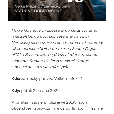
Hořká komedie o vzpouře proti celoživotnímu
manželskému područí. Veterinář Jan (Jiří
Bartoška) se po smrti svého tchána rozhodne, že
už se nenechá řídit svou ráznou ženou Olgou
(Eliška Balzerová), a vydá se hledat ztracenou
svobodu. Rodina ale jeho revoluci sleduje
s obavami — a s vlastními plány.
Kde:
zámecký park ve Velkém Meziříčí
Kdy:
pátek 21. srpna 2026
Promítání začne přibližně ve 20.30 hodin,
občerstvení zprovozníme už od 18 hodin. Těšíme