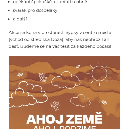
opékání špekáčků a zahřátí u ohně
svařák pro dospěláky
a další
Akce se koná v prostorách Sýpky v centru města
(vchod od střediska Dóza), aby nás neohrozil ani
déšť. Budeme se na vás těšit za každého počasí!