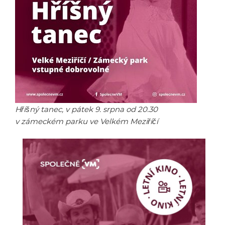
Hříšný tanec, v pátek 9. srpna od 20.30
v zámeckém parku ve Velkém Meziříčí