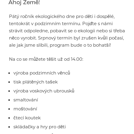
Ahoj Země!
Pátý ročník ekologického dne pro děti i dospělé,
tentokrát v podzimním termínu. Pojďte s námi
strávit odpoledne, pobavit se o ekologii nebo si třeba
něco vyrobit. Srpnový termín byl zrušen kvůli počasí,
ale jak jsme slíbili, program bude o to bohatší!
Na co se můžete těšit už od 14.00:
výroba podzimních věnců
tisk plátěných tašek
výroba voskových ubrousků
smaltování
moštování
čtecí koutek
skládačky a hry pro děti