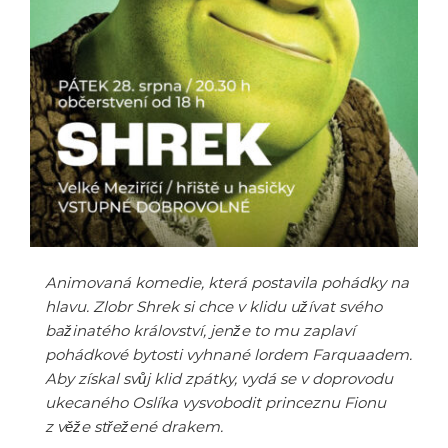
Animovaná komedie, která postavila pohádky na
hlavu. Zlobr Shrek si chce v klidu užívat svého
bažinatého království, jenže to mu zaplaví
pohádkové bytosti vyhnané lordem Farquaadem.
Aby získal svůj klid zpátky, vydá se v doprovodu
ukecaného Oslíka vysvobodit princeznu Fionu
z věže střežené drakem.