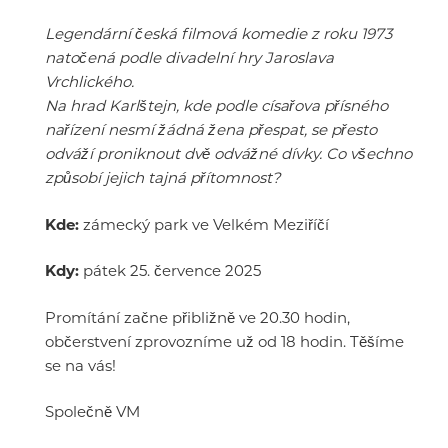
Legendární česká filmová komedie z roku 1973
natočená podle divadelní hry Jaroslava
Vrchlického.
Na hrad Karlštejn, kde podle císařova přísného
nařízení nesmí žádná žena přespat, se přesto
odváží proniknout dvě odvážné dívky. Co všechno
způsobí jejich tajná přítomnost?
Kde:
zámecký park ve Velkém Meziříčí
Kdy:
pátek 25. července 2025
Promítání začne přibližně ve 20.30 hodin,
občerstvení zprovozníme už od 18 hodin. Těšíme
se na vás!
Společně VM