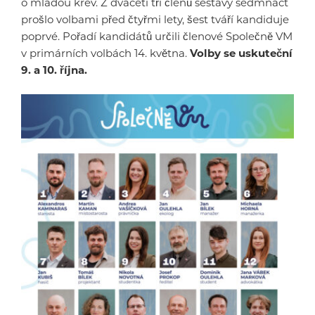
o mladou krev. Z dvaceti tří členů sestavy sedmnáct
prošlo volbami před čtyřmi lety, šest tváří kandiduje
poprvé. Pořadí kandidátů určili členové Společně VM
v primárních volbách 14. května.
Volby se uskuteční
9. a 10. října.