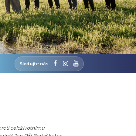
Sledujte nás
Facebook
Instagram
YouTube
roti celoživotnímu
nář Jan (Jiří Bartoška) se