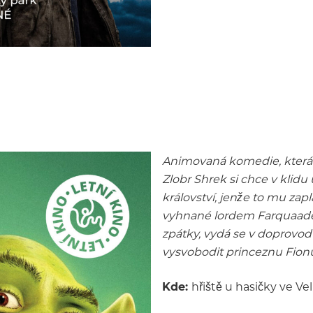
Animovaná komedie, která 
Zlobr Shrek si chce v klidu
království, jenže to mu zap
vyhnané lordem Farquaadem
zpátky, vydá se v doprovo
vysvobodit princeznu Fion
Kde:
hřiště u hasičky ve Ve