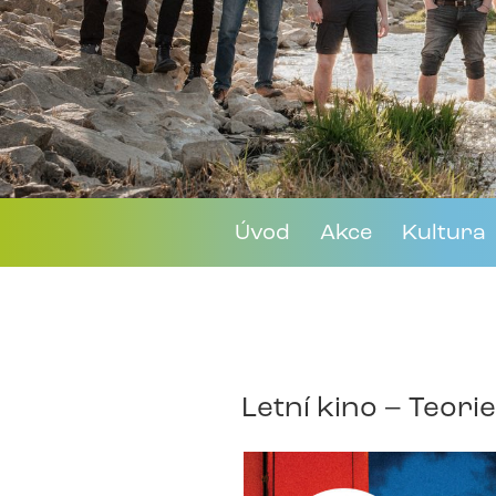
Úvod
Akce
Kultura
Letní kino – Teori