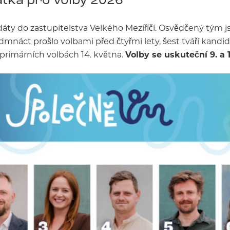
áty do zastupitelstva Velkého Meziříčí. Osvědčený tým j
edmnáct prošlo volbami před čtyřmi lety, šest tváří kand
 primárních volbách 14. května.
Volby se uskuteční 9. a 10