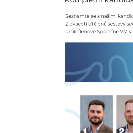
Seznamte se s našimi kandid
Z dvaceti tří členů sestavy s
určili členové Společně VM v