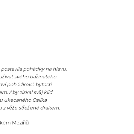
postavila pohádky na hlavu.
 užívat svého bažinatého
laví pohádkové bytosti
. Aby získal svůj klid
du ukecaného Oslíka
u z věže střežené drakem.
lkém Meziříčí