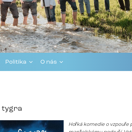
Politika
O nás
e tygra
Hořká komedie o vzpouře p
manželskému područí. Veteri