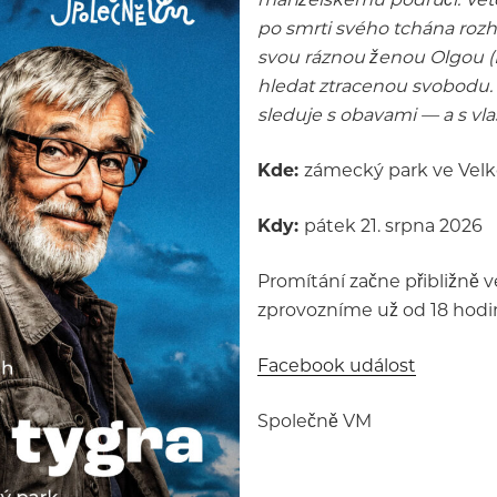
po smrti svého tchána rozh
svou ráznou ženou Olgou (E
hledat ztracenou svobodu. 
sleduje s obavami — a s vla
Kde:
zámecký park ve Velk
Kdy:
pátek 21. srpna 2026
Promítání začne přibližně v
zprovozníme už od 18 hodin
Facebook událost
Společně VM