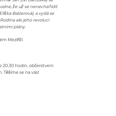
odne, že už se nenechá řídit
liška Balzerová), a vydá se
Rodina ale jeho revoluci
stními plány.
ém Meziříčí
e 20.30 hodin, občerstvení
. Těšíme se na vás!