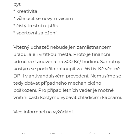
být
* kreativita
* vůle učit se novým věcem
* čistý trestní rejstřík
* sportovní založení.
Vítězný uchazeč nebude jen zaměstnancem
úřadu, ale i vizitkou města. Proto je finanční
odměna stanovena na 300 Kč/ hodinu. Samotný
kostým se podařilo zakoupit za 156 tis. Kč včetně
DPH v antivandalském provedení. Nemusíme se
tedy obávat případného mechanického
poškození. Pro případ letních veder je možné
vnitřní části kostýmu vybavit chladícími kapsami.
Více informací na vyžádání.