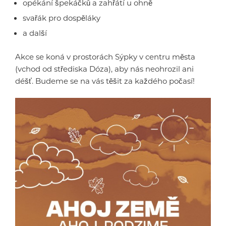
opékání špekáčků a zahřátí u ohně
svařák pro dospěláky
a další
Akce se koná v prostorách Sýpky v centru města
(vchod od střediska Dóza), aby nás neohrozil ani
déšť. Budeme se na vás těšit za každého počasí!