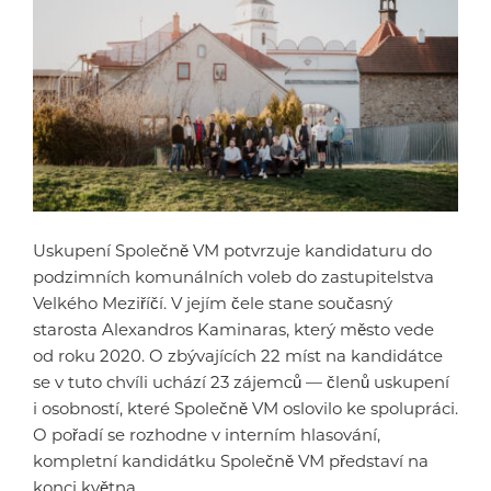
Uskupení Společně VM potvrzuje kandidaturu do
podzimních komunálních voleb do zastupitelstva
Velkého Meziříčí. V jejím čele stane současný
starosta Alexandros Kaminaras, který město vede
od roku 2020. O zbývajících 22 míst na kandidátce
se v tuto chvíli uchází 23 zájemců — členů uskupení
i osobností, které Společně VM oslovilo ke spolupráci.
O pořadí se rozhodne v interním hlasování,
kompletní kandidátku Společně VM představí na
konci května.