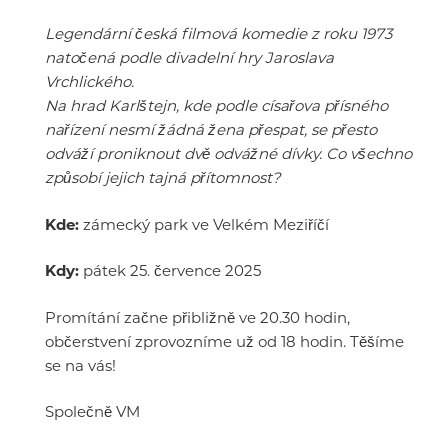
Legendární česká filmová komedie z roku 1973
natočená podle divadelní hry Jaroslava
Vrchlického.
Na hrad Karlštejn, kde podle císařova přísného
nařízení nesmí žádná žena přespat, se přesto
odváží proniknout dvě odvážné dívky. Co všechno
způsobí jejich tajná přítomnost?
Kde:
zámecký park ve Velkém Meziříčí
Kdy:
pátek 25. července 2025
Promítání začne přibližně ve 20.30 hodin,
občerstvení zprovozníme už od 18 hodin. Těšíme
se na vás!
Společně VM