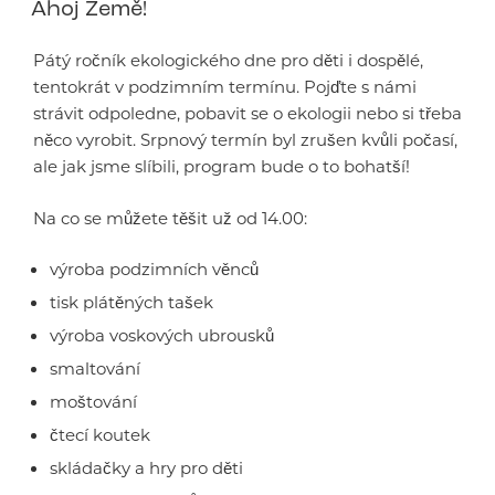
Ahoj Země!
Pátý ročník ekologického dne pro děti i dospělé,
tentokrát v podzimním termínu. Pojďte s námi
strávit odpoledne, pobavit se o ekologii nebo si třeba
něco vyrobit. Srpnový termín byl zrušen kvůli počasí,
ale jak jsme slíbili, program bude o to bohatší!
Na co se můžete těšit už od 14.00:
výroba podzimních věnců
tisk plátěných tašek
výroba voskových ubrousků
smaltování
moštování
čtecí koutek
skládačky a hry pro děti