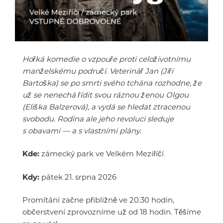
Hořká komedie o vzpouře proti celoživotnímu
manželskému područí. Veterinář Jan (Jiří
Bartoška) se po smrti svého tchána rozhodne, že
už se nenechá řídit svou ráznou ženou Olgou
(Eliška Balzerová), a vydá se hledat ztracenou
svobodu. Rodina ale jeho revoluci sleduje
s obavami — a s vlastními plány.
Kde:
zámecký park ve Velkém Meziříčí
Kdy:
pátek 21. srpna 2026
Promítání začne přibližně ve 20.30 hodin,
občerstvení zprovozníme už od 18 hodin. Těšíme