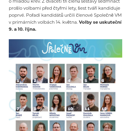
o mladou krev. Z dvaceti tří členů sestavy sedmnáct
prošlo volbami před čtyřmi lety, šest tváří kandiduje
poprvé. Pořadí kandidátů určili členové Společně VM
v primárních volbách 14. května.
Volby se uskuteční
9. a 10. října.