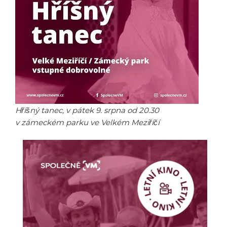
Hříšný tanec, v pátek 9. srpna od 20.30
v zámeckém parku ve Velkém Meziříčí