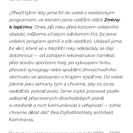
„
Před čtyřmi lety jsme šli do voleb s realistickým
programem, ve kterém jsme voličům slíbili
Změny
k lepšímu
. Dnes, půl roku před koncem volebního
období, můžeme s čistým svědomím říct, že jsme
volební program splnili a slib dodrželi. Ukázali jsme,
že věci, které se v Meziříčí roky odkládaly, se dají
dotáhnout — od zahájení rekonstrukce náměstí,
přes stavbu sportovní haly, po vykoupení Svitu,
převzetí synagogy nebo spuštění jihovýchodního
obchvatu ve spolupráci s Krajem Vysočina. Do voleb
jdeme jako sehraný tým a chceme, aby to, co se
osvědčilo, pokračovalo. Jsme zvyklí pracovat podle
odborně připravených dlouhodobých plánů
a otevřeně o nich komunikovat s veřejností — tohle
chceme dělat dál,
“ říká čtyřiatřicetiletý architekt
Kaminaras.