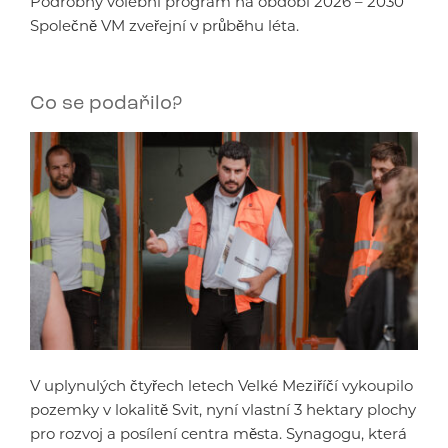
Podrobný volební program na období 2026 – 2030
Společně VM zveřejní v průběhu léta.
Co se podařilo?
V uplynulých čtyřech letech Velké Meziříčí vykoupilo
pozemky v lokalitě Svit, nyní vlastní 3 hektary plochy
pro rozvoj a posílení centra města. Synagogu, která