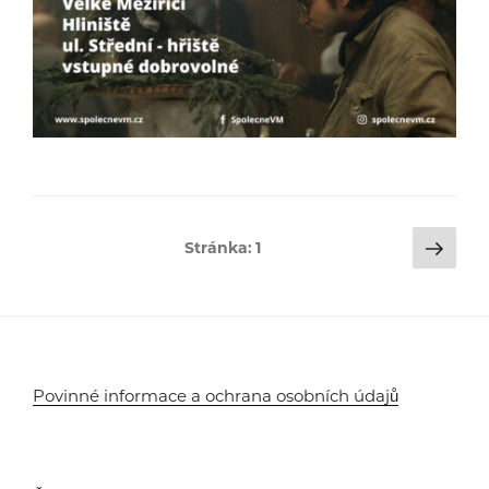
Stránkování
Dalš
Stránka:
1
strá
příspěvků
Povinné informace a ochrana osobních údajů