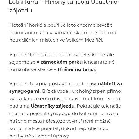
Letní kina – Hříšný tanec a Účastníci
zájezdu
I letošní horké a bouřlivé léto chceme osvěžit
promítáním kina v kamarádském prostředí na
netradičních místech ve Velkém Meziříčí.
V pátek 9. srpna nebudeme sedět v koutě, ale
sejdeme se
v zámeckém parku
k nesmrtelné
romantické klasice –
Hříšnému tanci
.
V pátek 16. srpna postavíme plátno
na nábřeží za
synagogami
. Blízká voda i vrcholný srpen přímo
vybízí k nějakému dovolenkovému filmu – volba
padla na
Účastníky zájezdu
. Pokračuje tak naše
snaha zapojovat synagogu do kulturního života
našeho města i přestože vevnitř není možné
kulturní akce pořádat, dokud neproběhnou
nezbytné stavební úpravy.