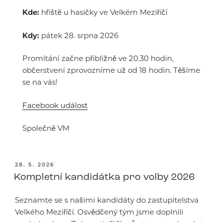
Kde:
hřiště u hasičky ve Velkém Meziříčí
Kdy:
pátek 28. srpna 2026
Promítání začne přibližně ve 20.30 hodin,
občerstvení zprovozníme už od 18 hodin. Těšíme
se na vás!
Facebook událost
Společně VM
PUBLIKOVÁNO
28. 5. 2026
Kompletní kandidátka pro volby 2026
Seznamte se s našimi kandidáty do zastupitelstva
Velkého Meziříčí. Osvědčený tým jsme doplnili