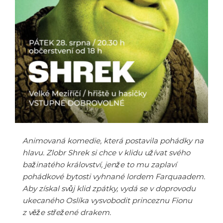
Animovaná komedie, která postavila pohádky na
hlavu. Zlobr Shrek si chce v klidu užívat svého
bažinatého království, jenže to mu zaplaví
pohádkové bytosti vyhnané lordem Farquaadem.
Aby získal svůj klid zpátky, vydá se v doprovodu
ukecaného Oslíka vysvobodit princeznu Fionu
z věže střežené drakem.