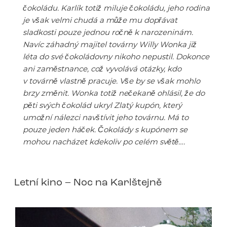
čokoládu. Karlík totiž miluje čokoládu, jeho rodina
je však velmi chudá a může mu dopřávat
sladkosti pouze jednou ročně k narozeninám.
Navíc záhadný majitel továrny Willy Wonka již
léta do své čokoládovny nikoho nepustil. Dokonce
ani zaměstnance, což vyvolává otázky, kdo
v továrně vlastně pracuje. Vše by se však mohlo
brzy změnit. Wonka totiž nečekaně ohlásil, že do
pěti svých čokolád ukryl Zlatý kupón, který
umožní nálezci navštívit jeho továrnu. Má to
pouze jeden háček. Čokolády s kupónem se
mohou nacházet kdekoliv po celém světě….
Letní kino – Noc na Karlštejně