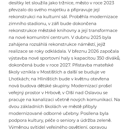
desítky let sloužila jako tržnice, město v roce 2023
převzalo do svého majetku a připravuje její
rekonstrukci na kulturní sál. Proběhla modernizace
zimního stadionu, v září bude dokončena
rekonstrukce městské knihovny a její transformace
na nové komunitní centrum. V dubnu 2025 byla
zahájena rozsáhlá rekonstrukce náměstí, jejíž
realizace se roky odkládala. V březnu 2026 započala
výstavba nové sportovní haly s kapacitou 350 diváků,
dokončená bude v roce 2027. Přístavba mateřské
školy vznikla v Mostištích a další se buduje ve
Lhotkách; na Hliništích bude v květnu otevřena
nová budova dětské skupiny. Modernizací prošel
veřejný prostor v Hrbově, v Olší nad Oslavou se
pracuje na kanalizaci včetně nových komunikací. Na
dvou základních školách ve městě přibyly
modernizované odborné učebny. Posílena byla
podpora kultury, péče o seniory a údržba zeleně.
Výměnou svítidel veřejného osvětlení, opravou