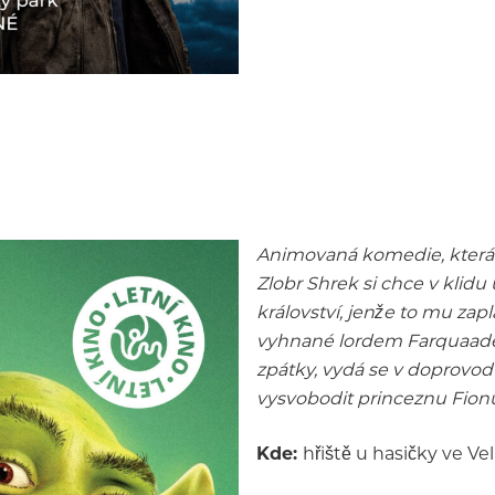
Animovaná komedie, která 
Zlobr Shrek si chce v klidu
království, jenže to mu zap
vyhnané lordem Farquaadem
zpátky, vydá se v doprovo
vysvobodit princeznu Fion
Kde:
hřiště u hasičky ve Ve