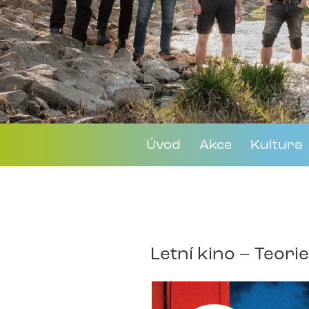
Úvod
Akce
Kultura
Letní kino – Teori