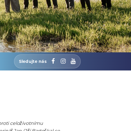
Sledujte nás
Facebook
Instagram
YouTube
roti celoživotnímu
nář Jan (Jiří Bartoška) se