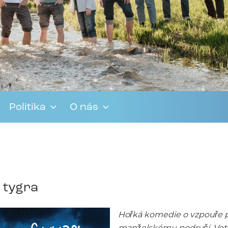
Politika
O nás
e tygra
Hořká komedie o vzpouře p
manželskému područí. Veteri