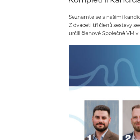
Seznamte se s našimi kandid
Z dvaceti tří členů sestavy s
určili členové Společně VM v