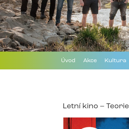
Úvod
Akce
Kultura
Letní kino – Teori