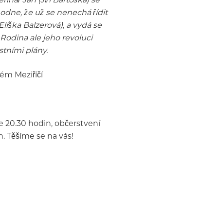
odne, že už se nenechá řídit
liška Balzerová), a vydá se
Rodina ale jeho revoluci
stními plány.
ém Meziříčí
e 20.30 hodin, občerstvení
. Těšíme se na vás!