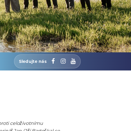
Sledujte nás
Facebook
Instagram
YouTube
roti celoživotnímu
nář Jan (Jiří Bartoška) se