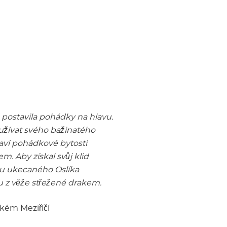
postavila pohádky na hlavu.
 užívat svého bažinatého
laví pohádkové bytosti
. Aby získal svůj klid
du ukecaného Oslíka
u z věže střežené drakem.
lkém Meziříčí