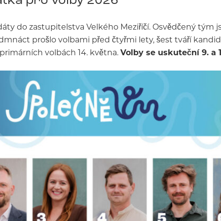
áty do zastupitelstva Velkého Meziříčí. Osvědčený tým j
edmnáct prošlo volbami před čtyřmi lety, šest tváří kand
 primárních volbách 14. května.
Volby se uskuteční 9. a 10