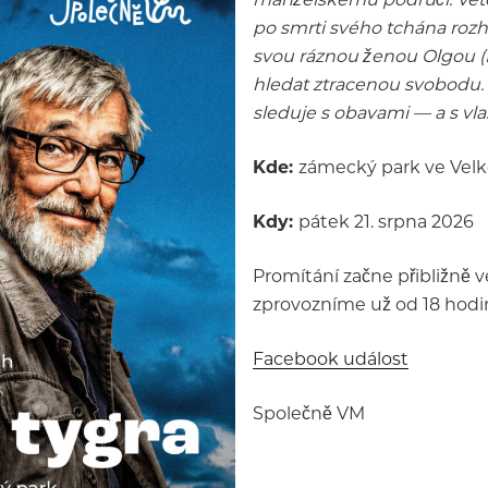
po smrti svého tchána rozh
svou ráznou ženou Olgou (E
hledat ztracenou svobodu. 
sleduje s obavami — a s vla
Kde:
zámecký park ve Velk
Kdy:
pátek 21. srpna 2026
Promítání začne přibližně v
zprovozníme už od 18 hodin
Facebook událost
Společně VM