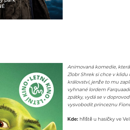
Animovaná komedie, která 
Zlobr Shrek si chce v klidu
království, jenže to mu zap
vyhnané lordem Farquaadem
zpátky, vydá se v doprovo
vysvobodit princeznu Fion
Kde:
hřiště u hasičky ve Ve