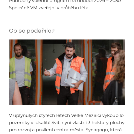
Podrobný volební program na období 2026 – 2030
Společně VM zveřejní v průběhu léta.
Co se podařilo?
V uplynulých čtyřech letech Velké Meziříčí vykoupilo
pozemky v lokalitě Svit, nyní vlastní 3 hektary plochy
pro rozvoj a posílení centra města. Synagogu, která