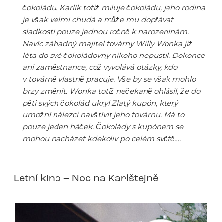
čokoládu. Karlík totiž miluje čokoládu, jeho rodina
je však velmi chudá a může mu dopřávat
sladkosti pouze jednou ročně k narozeninám.
Navíc záhadný majitel továrny Willy Wonka již
léta do své čokoládovny nikoho nepustil. Dokonce
ani zaměstnance, což vyvolává otázky, kdo
v továrně vlastně pracuje. Vše by se však mohlo
brzy změnit. Wonka totiž nečekaně ohlásil, že do
pěti svých čokolád ukryl Zlatý kupón, který
umožní nálezci navštívit jeho továrnu. Má to
pouze jeden háček. Čokolády s kupónem se
mohou nacházet kdekoliv po celém světě….
Letní kino – Noc na Karlštejně