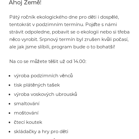
Ahoj Země!
Pátý ročník ekologického dne pro děti i dospělé,
tentokrát v podzimním termínu. Pojďte s námi
strávit odpoledne, pobavit se o ekologii nebo si třeba
něco vyrobit. Srpnový termín byl zrušen kvůli počasí,
ale jak jsme slíbili, program bude o to bohatší!
Na co se můžete těšit už od 14.00:
výroba podzimních věnců
tisk plátěných tašek
výroba voskových ubrousků
smaltování
moštování
čtecí koutek
skládačky a hry pro děti