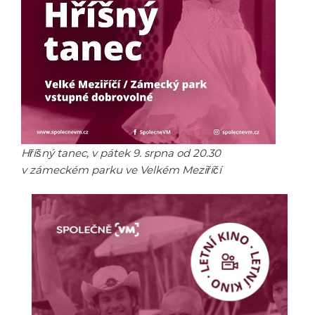
Hříšný tanec, v pátek 9. srpna od 20.30
v zámeckém parku ve Velkém Meziříčí