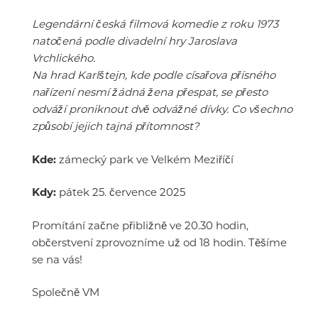
Legendární česká filmová komedie z roku 1973
natočená podle divadelní hry Jaroslava
Vrchlického.
Na hrad Karlštejn, kde podle císařova přísného
nařízení nesmí žádná žena přespat, se přesto
odváží proniknout dvě odvážné dívky. Co všechno
způsobí jejich tajná přítomnost?
Kde:
zámecký park ve Velkém Meziříčí
Kdy:
pátek 25. července 2025
Promítání začne přibližně ve 20.30 hodin,
občerstvení zprovozníme už od 18 hodin. Těšíme
se na vás!
Společně VM