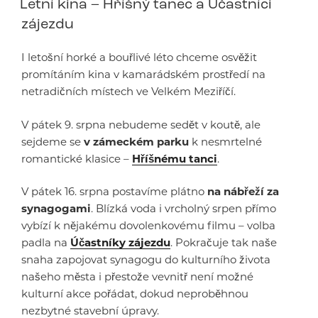
Letní kina – Hříšný tanec a Účastníci
zájezdu
I letošní horké a bouřlivé léto chceme osvěžit
promítáním kina v kamarádském prostředí na
netradičních místech ve Velkém Meziříčí.
V pátek 9. srpna nebudeme sedět v koutě, ale
sejdeme se
v zámeckém parku
k nesmrtelné
romantické klasice –
Hříšnému tanci
.
V pátek 16. srpna postavíme plátno
na nábřeží za
synagogami
. Blízká voda i vrcholný srpen přímo
vybízí k nějakému dovolenkovému filmu – volba
padla na
Účastníky zájezdu
. Pokračuje tak naše
snaha zapojovat synagogu do kulturního života
našeho města i přestože vevnitř není možné
kulturní akce pořádat, dokud neproběhnou
nezbytné stavební úpravy.