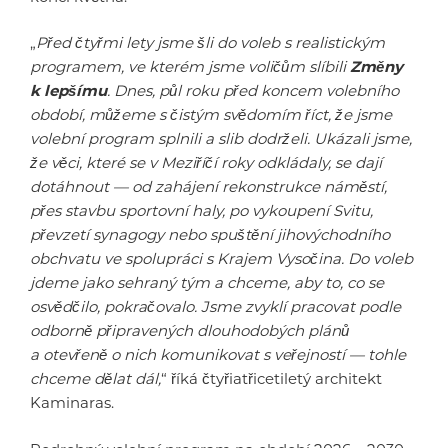
„
Před čtyřmi lety jsme šli do voleb s realistickým
programem, ve kterém jsme voličům slíbili
Změny
k lepšímu
. Dnes, půl roku před koncem volebního
období, můžeme s čistým svědomím říct, že jsme
volební program splnili a slib dodrželi. Ukázali jsme,
že věci, které se v Meziříčí roky odkládaly, se dají
dotáhnout — od zahájení rekonstrukce náměstí,
přes stavbu sportovní haly, po vykoupení Svitu,
převzetí synagogy nebo spuštění jihovýchodního
obchvatu ve spolupráci s Krajem Vysočina. Do voleb
jdeme jako sehraný tým a chceme, aby to, co se
osvědčilo, pokračovalo. Jsme zvyklí pracovat podle
odborně připravených dlouhodobých plánů
a otevřeně o nich komunikovat s veřejností — tohle
chceme dělat dál,
“ říká čtyřiatřicetiletý architekt
Kaminaras.