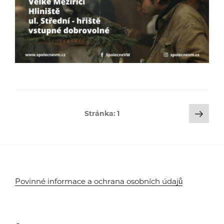
Stránkování
Dalš
Stránka:
1
strá
příspěvků
Povinné informace a ochrana osobních údajů