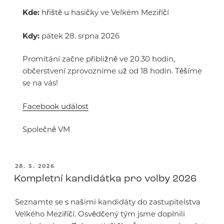
Kde:
hřiště u hasičky ve Velkém Meziříčí
Kdy:
pátek 28. srpna 2026
Promítání začne přibližně ve 20.30 hodin,
občerstvení zprovozníme už od 18 hodin. Těšíme
se na vás!
Facebook událost
Společně VM
PUBLIKOVÁNO
28. 5. 2026
Kompletní kandidátka pro volby 2026
Seznamte se s našimi kandidáty do zastupitelstva
Velkého Meziříčí. Osvědčený tým jsme doplnili