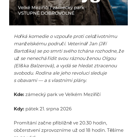
Hořká komedie o vzpouře proti celoživotnímu
manželskému područí. Veterinář Jan (Jiří
Bartoška) se po smrti svého tchána rozhodne, že
už se nenechá řídit svou ráznou ženou Olgou
(Eliška Balzerová), a vydá se hledat ztracenou
svobodu. Rodina ale jeho revoluci sleduje
s obavami — a s vlastními plány.
Kde:
zámecký park ve Velkém Meziříčí
Kdy:
pátek 21. srpna 2026
Promítání začne přibližně ve 20.30 hodin,
občerstvení zprovozníme už od 18 hodin. Těšíme