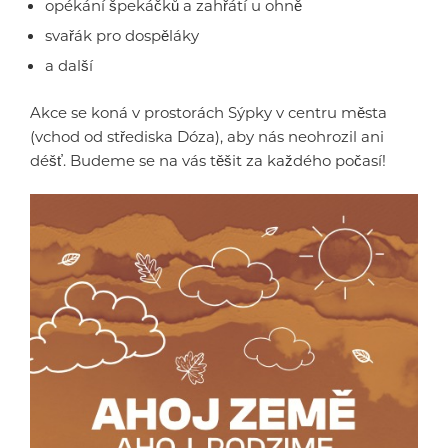
opékání špekáčků a zahřátí u ohně
svařák pro dospěláky
a další
Akce se koná v prostorách Sýpky v centru města
(vchod od střediska Dóza), aby nás neohrozil ani
déšť. Budeme se na vás těšit za každého počasí!