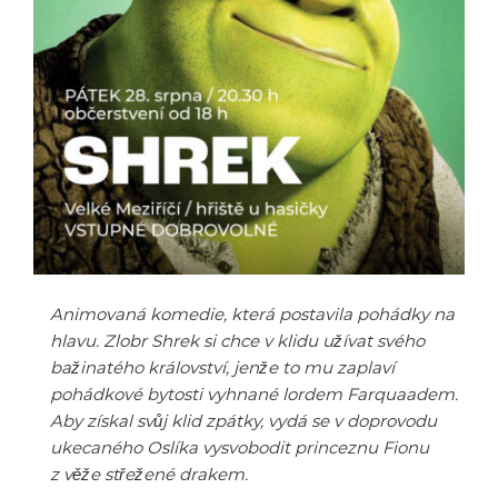
Animovaná komedie, která postavila pohádky na
hlavu. Zlobr Shrek si chce v klidu užívat svého
bažinatého království, jenže to mu zaplaví
pohádkové bytosti vyhnané lordem Farquaadem.
Aby získal svůj klid zpátky, vydá se v doprovodu
ukecaného Oslíka vysvobodit princeznu Fionu
z věže střežené drakem.