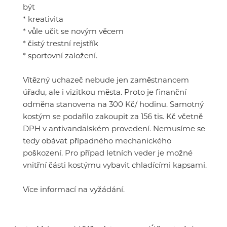
být
* kreativita
* vůle učit se novým věcem
* čistý trestní rejstřík
* sportovní založení.
Vítězný uchazeč nebude jen zaměstnancem
úřadu, ale i vizitkou města. Proto je finanční
odměna stanovena na 300 Kč/ hodinu. Samotný
kostým se podařilo zakoupit za 156 tis. Kč včetně
DPH v antivandalském provedení. Nemusíme se
tedy obávat případného mechanického
poškození. Pro případ letních veder je možné
vnitřní části kostýmu vybavit chladícími kapsami.
Více informací na vyžádání.