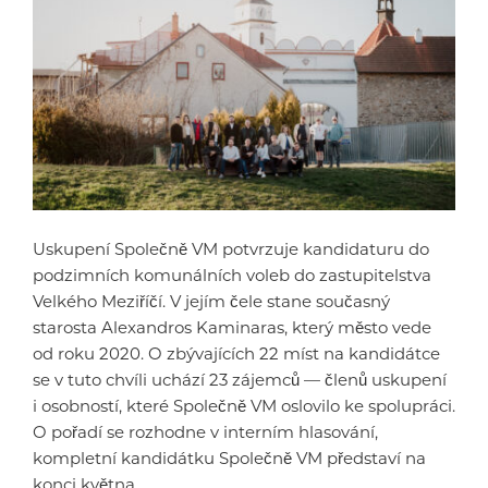
Uskupení Společně VM potvrzuje kandidaturu do
podzimních komunálních voleb do zastupitelstva
Velkého Meziříčí. V jejím čele stane současný
starosta Alexandros Kaminaras, který město vede
od roku 2020. O zbývajících 22 míst na kandidátce
se v tuto chvíli uchází 23 zájemců — členů uskupení
i osobností, které Společně VM oslovilo ke spolupráci.
O pořadí se rozhodne v interním hlasování,
kompletní kandidátku Společně VM představí na
konci května.