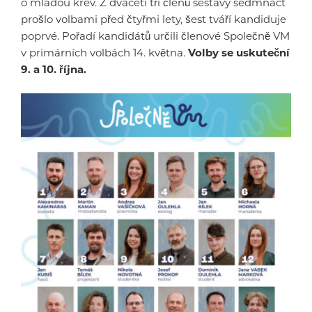
o mladou krev. Z dvaceti tří členů sestavy sedmnáct
prošlo volbami před čtyřmi lety, šest tváří kandiduje
poprvé. Pořadí kandidátů určili členové Společně VM
v primárních volbách 14. května.
Volby se uskuteční
9. a 10. října.