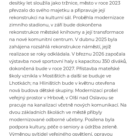
desítky let sloužila jako tržnice, město v roce 2023
převzalo do svého majetku a připravuje její
rekonstrukci na kulturní sál. Proběhla modernizace
zimního stadionu, v září bude dokončena
rekonstrukce městské knihovny a její transformace
na nové komunitní centrum. V dubnu 2025 byla
zahájena rozsáhlá rekonstrukce náměstí, jejíž
realizace se roky odkládala. V březnu 2026 započala
výstavba nové sportovní haly s kapacitou 350 diváků,
dokončená bude v roce 2027. Přístavba mateřské
školy vznikla v Mostištích a další se buduje ve
Lhotkách; na Hliništích bude v květnu otevřena
nová budova dětské skupiny. Modernizací prošel
veřejný prostor v Hrbově, v Olší nad Oslavou se
pracuje na kanalizaci včetně nových komunikací. Na
dvou základních školách ve městě přibyly
modernizované odborné učebny. Posílena byla
podpora kultury, péče o seniory a údržba zeleně.
Výměnou svítidel veřejného osvětlení, opravou