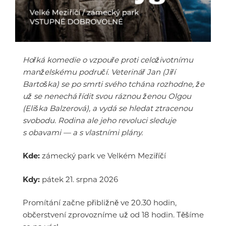
Hořká komedie o vzpouře proti celoživotnímu
manželskému područí. Veterinář Jan (Jiří
Bartoška) se po smrti svého tchána rozhodne, že
už se nenechá řídit svou ráznou ženou Olgou
(Eliška Balzerová), a vydá se hledat ztracenou
svobodu. Rodina ale jeho revoluci sleduje
s obavami — a s vlastními plány.
Kde:
zámecký park ve Velkém Meziříčí
Kdy:
pátek 21. srpna 2026
Promítání začne přibližně ve 20.30 hodin,
občerstvení zprovozníme už od 18 hodin. Těšíme