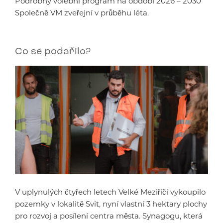
Podrobný volební program na období 2026 – 2030
Společně VM zveřejní v průběhu léta.
Co se podařilo?
V uplynulých čtyřech letech Velké Meziříčí vykoupilo
pozemky v lokalitě Svit, nyní vlastní 3 hektary plochy
pro rozvoj a posílení centra města. Synagogu, která