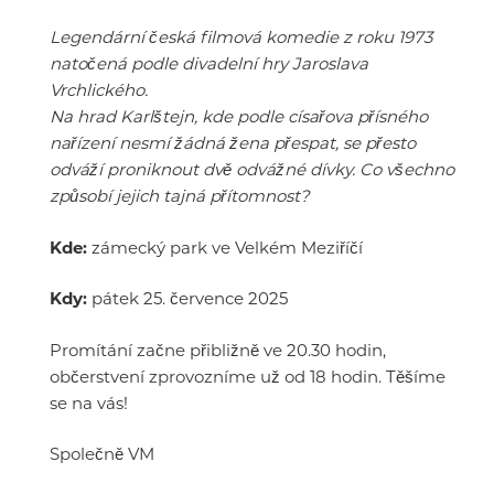
Legendární česká filmová komedie z roku 1973
natočená podle divadelní hry Jaroslava
Vrchlického.
Na hrad Karlštejn, kde podle císařova přísného
nařízení nesmí žádná žena přespat, se přesto
odváží proniknout dvě odvážné dívky. Co všechno
způsobí jejich tajná přítomnost?
Kde:
zámecký park ve Velkém Meziříčí
Kdy:
pátek 25. července 2025
Promítání začne přibližně ve 20.30 hodin,
občerstvení zprovozníme už od 18 hodin. Těšíme
se na vás!
Společně VM