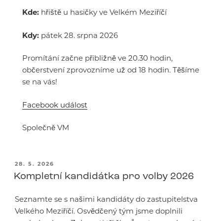
Kde:
hřiště u hasičky ve Velkém Meziříčí
Kdy:
pátek 28. srpna 2026
Promítání začne přibližně ve 20.30 hodin,
občerstvení zprovozníme už od 18 hodin. Těšíme
se na vás!
Facebook událost
Společně VM
PUBLIKOVÁNO
28. 5. 2026
Kompletní kandidátka pro volby 2026
Seznamte se s našimi kandidáty do zastupitelstva
Velkého Meziříčí. Osvědčený tým jsme doplnili