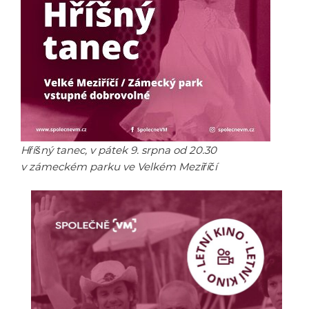
Hříšný tanec, v pátek 9. srpna od 20.30
v zámeckém parku ve Velkém Meziříčí