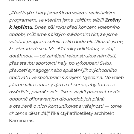
„
Před čtyřmi lety jsme šli do voleb s realistickým
programem, ve kterém jsme voličům slíbili
Změny
k lepšímu
. Dnes, půl roku před koncem volebního
období, můžeme s čistým svědomím říct, že jsme
volební program splnili a slib dodrželi. Ukázali jsme,
že věci, které se v Meziříčí roky odkládaly, se dají
dotáhnout — od zahájení rekonstrukce náměstí,
přes stavbu sportovní haly, po vykoupení Svitu,
převzetí synagogy nebo spuštění jihovýchodního
obchvatu ve spolupráci s Krajem Vysočina. Do voleb
jdeme jako sehraný tým a chceme, aby to, co se
osvědčilo, pokračovalo. Jsme zvyklí pracovat podle
odborně připravených dlouhodobých plánů
a otevřeně o nich komunikovat s veřejností — tohle
chceme dělat dál,
“ říká čtyřiatřicetiletý architekt
Kaminaras.