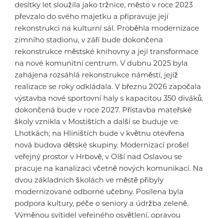
desítky let sloužila jako tržnice, město v roce 2023
převzalo do svého majetku a připravuje její
rekonstrukci na kulturní sál. Proběhla modernizace
zimního stadionu, v září bude dokončena
rekonstrukce městské knihovny a její transformace
na nové komunitní centrum. V dubnu 2025 byla
zahájena rozsáhlá rekonstrukce náměstí, jejíž
realizace se roky odkládala. V březnu 2026 započala
výstavba nové sportovní haly s kapacitou 350 diváků,
dokončená bude v roce 2027. Přístavba mateřské
školy vznikla v Mostištích a další se buduje ve
Lhotkách; na Hliništích bude v květnu otevřena
nová budova dětské skupiny. Modernizací prošel
veřejný prostor v Hrbově, v Olší nad Oslavou se
pracuje na kanalizaci včetně nových komunikací. Na
dvou základních školách ve městě přibyly
modernizované odborné učebny. Posílena byla
podpora kultury, péče o seniory a údržba zeleně.
Výměnou svítidel veřejného osvětlení, opravou