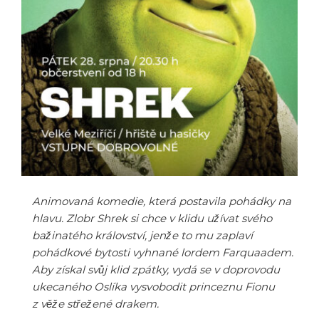
Animovaná komedie, která postavila pohádky na
hlavu. Zlobr Shrek si chce v klidu užívat svého
bažinatého království, jenže to mu zaplaví
pohádkové bytosti vyhnané lordem Farquaadem.
Aby získal svůj klid zpátky, vydá se v doprovodu
ukecaného Oslíka vysvobodit princeznu Fionu
z věže střežené drakem.