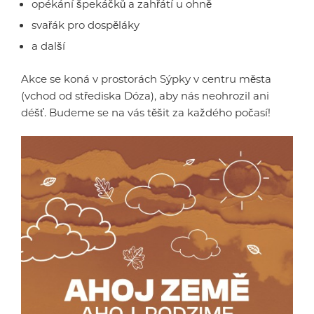
opékání špekáčků a zahřátí u ohně
svařák pro dospěláky
a další
Akce se koná v prostorách Sýpky v centru města
(vchod od střediska Dóza), aby nás neohrozil ani
déšť. Budeme se na vás těšit za každého počasí!