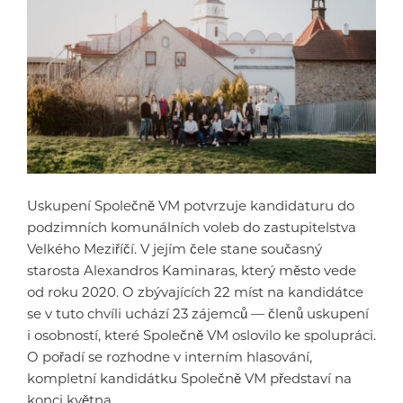
Uskupení Společně VM potvrzuje kandidaturu do
podzimních komunálních voleb do zastupitelstva
Velkého Meziříčí. V jejím čele stane současný
starosta Alexandros Kaminaras, který město vede
od roku 2020. O zbývajících 22 míst na kandidátce
se v tuto chvíli uchází 23 zájemců — členů uskupení
i osobností, které Společně VM oslovilo ke spolupráci.
O pořadí se rozhodne v interním hlasování,
kompletní kandidátku Společně VM představí na
konci května.