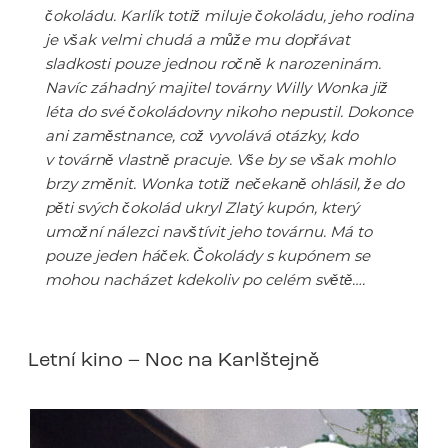
čokoládu. Karlík totiž miluje čokoládu, jeho rodina
je však velmi chudá a může mu dopřávat
sladkosti pouze jednou ročně k narozeninám.
Navíc záhadný majitel továrny Willy Wonka již
léta do své čokoládovny nikoho nepustil. Dokonce
ani zaměstnance, což vyvolává otázky, kdo
v továrně vlastně pracuje. Vše by se však mohlo
brzy změnit. Wonka totiž nečekaně ohlásil, že do
pěti svých čokolád ukryl Zlatý kupón, který
umožní nálezci navštívit jeho továrnu. Má to
pouze jeden háček. Čokolády s kupónem se
mohou nacházet kdekoliv po celém světě….
Letní kino – Noc na Karlštejně