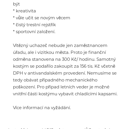
být
* kreativita
* vůle učit se novým věcem
* čistý trestní rejstřík
* sportovní založení.
Vítězný uchazeč nebude jen zaměstnancem
úřadu, ale i vizitkou města. Proto je finanční
odměna stanovena na 300 Kč/ hodinu. Samotný
kostým se podařilo zakoupit za 156 tis. Kč včetně
DPH v antivandalském provedení. Nemusíme se
tedy obávat případného mechanického
poškození. Pro případ letních veder je možné
vnitřní části kostýmu vybavit chladícími kapsami.
Více informací na vyžádání.