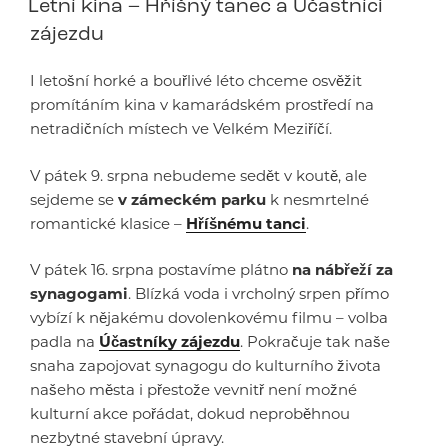
Letní kina – Hříšný tanec a Účastníci
zájezdu
I letošní horké a bouřlivé léto chceme osvěžit
promítáním kina v kamarádském prostředí na
netradičních místech ve Velkém Meziříčí.
V pátek 9. srpna nebudeme sedět v koutě, ale
sejdeme se
v zámeckém parku
k nesmrtelné
romantické klasice –
Hříšnému tanci
.
V pátek 16. srpna postavíme plátno
na nábřeží za
synagogami
. Blízká voda i vrcholný srpen přímo
vybízí k nějakému dovolenkovému filmu – volba
padla na
Účastníky zájezdu
. Pokračuje tak naše
snaha zapojovat synagogu do kulturního života
našeho města i přestože vevnitř není možné
kulturní akce pořádat, dokud neproběhnou
nezbytné stavební úpravy.