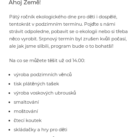
Ahoj Země!
Pátý ročník ekologického dne pro děti i dospělé,
tentokrát v podzimním termínu. Pojďte s námi
strávit odpoledne, pobavit se o ekologii nebo si třeba
něco vyrobit. Srpnový termín byl zrušen kvůli počasí,
ale jak jsme slíbili, program bude o to bohatší!
Na co se můžete těšit už od 14.00:
výroba podzimních věnců
tisk plátěných tašek
výroba voskových ubrousků
smaltování
moštování
čtecí koutek
skládačky a hry pro děti