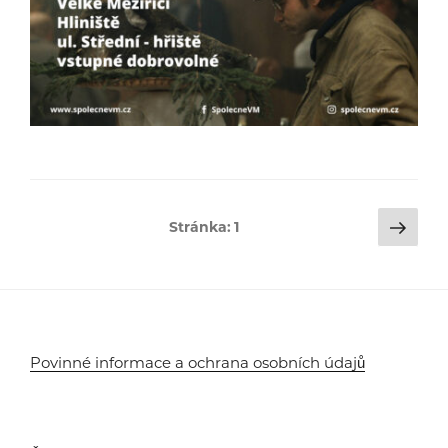
Stránkování
Dalš
Stránka:
1
strá
příspěvků
Povinné informace a ochrana osobních údajů