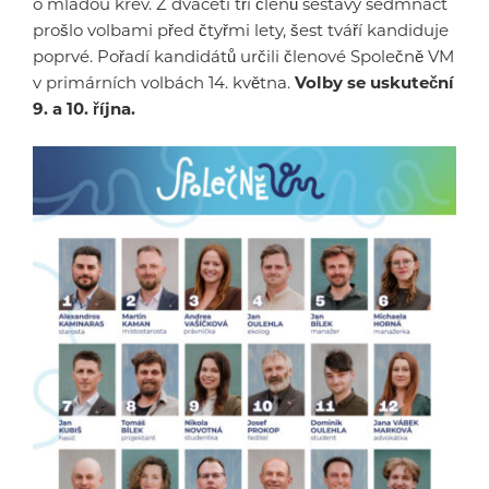
o mladou krev. Z dvaceti tří členů sestavy sedmnáct
prošlo volbami před čtyřmi lety, šest tváří kandiduje
poprvé. Pořadí kandidátů určili členové Společně VM
v primárních volbách 14. května.
Volby se uskuteční
9. a 10. října.