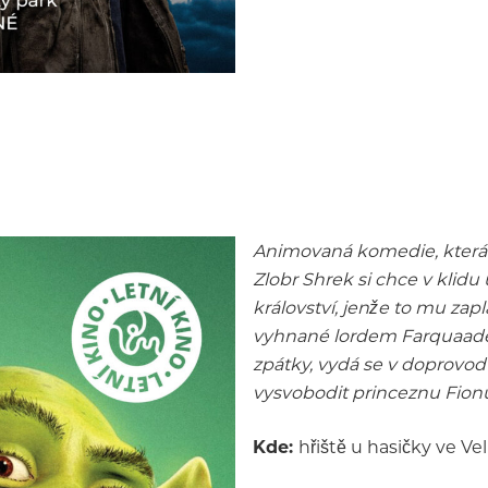
Animovaná komedie, která 
Zlobr Shrek si chce v klidu
království, jenže to mu zap
vyhnané lordem Farquaadem
zpátky, vydá se v doprovo
vysvobodit princeznu Fion
Kde:
hřiště u hasičky ve Ve