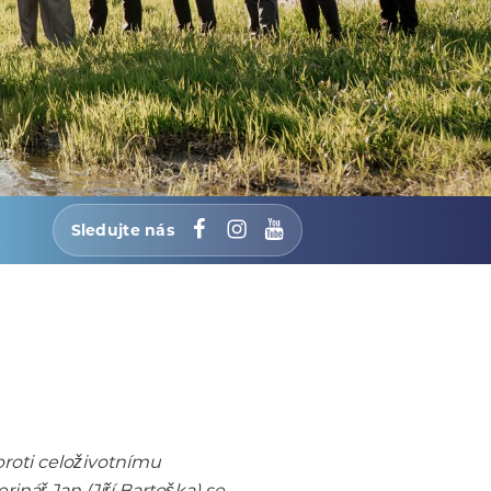
Sledujte nás
Facebook
Instagram
YouTube
roti celoživotnímu
nář Jan (Jiří Bartoška) se