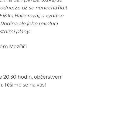
odne, že už se nenechá řídit
liška Balzerová), a vydá se
Rodina ale jeho revoluci
stními plány.
ém Meziříčí
e 20.30 hodin, občerstvení
. Těšíme se na vás!