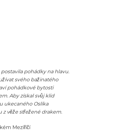
postavila pohádky na hlavu.
 užívat svého bažinatého
laví pohádkové bytosti
. Aby získal svůj klid
du ukecaného Oslíka
u z věže střežené drakem.
lkém Meziříčí