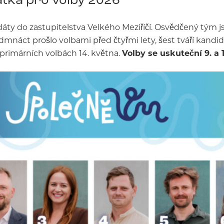
áty do zastupitelstva Velkého Meziříčí. Osvědčený tým j
edmnáct prošlo volbami před čtyřmi lety, šest tváří kand
 primárních volbách 14. května.
Volby se uskuteční 9. a 10