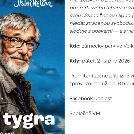
po smrti svého tchána rozh
svou ráznou ženou Olgou (E
hledat ztracenou svobodu. 
sleduje s obavami — a s vla
Kde:
zámecký park ve Velk
Kdy:
pátek 21. srpna 2026
Promítání začne přibližně v
zprovozníme už od 18 hodin
Facebook událost
Společně VM