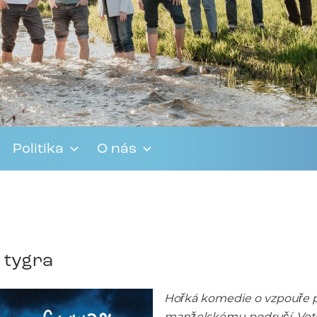
Politika
O nás
e tygra
Hořká komedie o vzpouře p
manželskému područí. Veteri