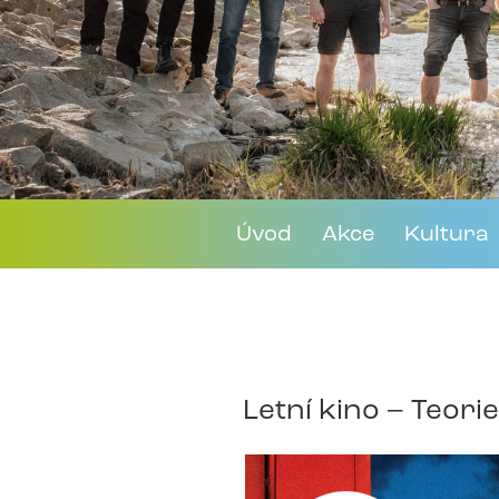
Úvod
Akce
Kultura
Letní kino – Teori