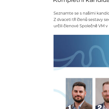
Seznamte se s našimi kandid
Z dvaceti tří členů sestavy s
určili členové Společně VM v