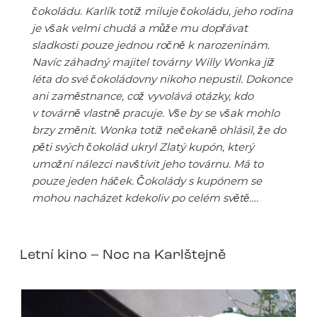
čokoládu. Karlík totiž miluje čokoládu, jeho rodina
je však velmi chudá a může mu dopřávat
sladkosti pouze jednou ročně k narozeninám.
Navíc záhadný majitel továrny Willy Wonka již
léta do své čokoládovny nikoho nepustil. Dokonce
ani zaměstnance, což vyvolává otázky, kdo
v továrně vlastně pracuje. Vše by se však mohlo
brzy změnit. Wonka totiž nečekaně ohlásil, že do
pěti svých čokolád ukryl Zlatý kupón, který
umožní nálezci navštívit jeho továrnu. Má to
pouze jeden háček. Čokolády s kupónem se
mohou nacházet kdekoliv po celém světě….
Letní kino – Noc na Karlštejně