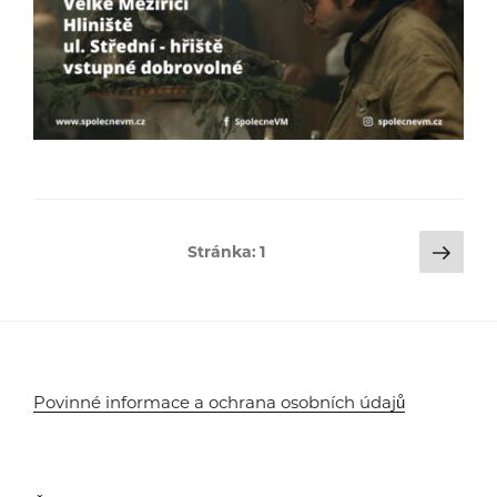
Stránkování
Dalš
Stránka:
1
strá
příspěvků
Povinné informace a ochrana osobních údajů