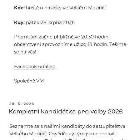
Kde:
hřiště u hasičky ve Velkém Meziříčí
Kdy:
pátek 28. srpna 2026
Promítání začne přibližně ve 20.30 hodin,
občerstvení zprovozníme už od 18 hodin. Těšíme
se na vás!
Facebook událost
Společně VM
PUBLIKOVÁNO
28. 5. 2026
Kompletní kandidátka pro volby 2026
Seznamte se s našimi kandidáty do zastupitelstva
Velkého Meziříčí. Osvědčený tým jsme doplnili