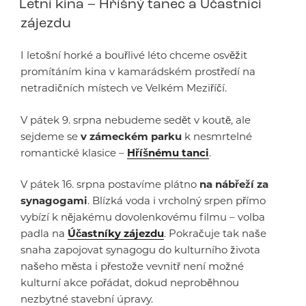
Letní kina – Hříšný tanec a Účastníci
zájezdu
I letošní horké a bouřlivé léto chceme osvěžit
promítáním kina v kamarádském prostředí na
netradičních místech ve Velkém Meziříčí.
V pátek 9. srpna nebudeme sedět v koutě, ale
sejdeme se
v zámeckém parku
k nesmrtelné
romantické klasice –
Hříšnému tanci
.
V pátek 16. srpna postavíme plátno
na nábřeží za
synagogami
. Blízká voda i vrcholný srpen přímo
vybízí k nějakému dovolenkovému filmu – volba
padla na
Účastníky zájezdu
. Pokračuje tak naše
snaha zapojovat synagogu do kulturního života
našeho města i přestože vevnitř není možné
kulturní akce pořádat, dokud neproběhnou
nezbytné stavební úpravy.