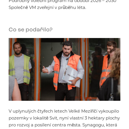
Podrobný volební program na období 2026 – 2030
Společně VM zveřejní v průběhu léta.
Co se podařilo?
V uplynulých čtyřech letech Velké Meziříčí vykoupilo
pozemky v lokalitě Svit, nyní vlastní 3 hektary plochy
pro rozvoj a posílení centra města. Synagogu, která