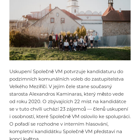
Uskupení Společně VM potvrzuje kandidaturu do
podzimních komunálních voleb do zastupitelstva
Velkého Meziříčí. V jejím čele stane současný
starosta Alexandros Kaminaras, který město vede
od roku 2020. O zbývajících 22 míst na kandidátce
se v tuto chvíli uchází 23 zájemců — členů uskupení
i osobností, které Společně VM oslovilo ke spolupráci.
O pořadí se rozhodne v interním hlasování,
kompletní kandidátku Společně VM představí na
konci května.