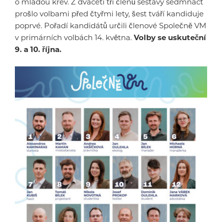
o mladou krev. Z dvaceti tří členů sestavy sedmnáct
prošlo volbami před čtyřmi lety, šest tváří kandiduje
poprvé. Pořadí kandidátů určili členové Společně VM
v primárních volbách 14. května.
Volby se uskuteční
9. a 10. října.