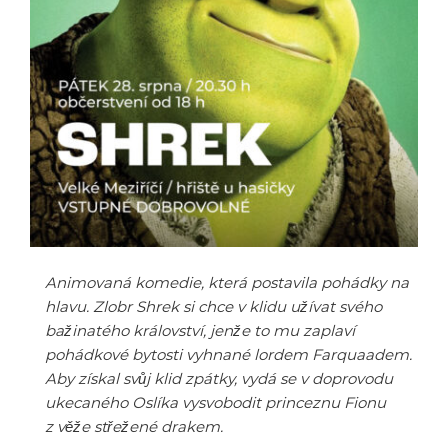
Animovaná komedie, která postavila pohádky na
hlavu. Zlobr Shrek si chce v klidu užívat svého
bažinatého království, jenže to mu zaplaví
pohádkové bytosti vyhnané lordem Farquaadem.
Aby získal svůj klid zpátky, vydá se v doprovodu
ukecaného Oslíka vysvobodit princeznu Fionu
z věže střežené drakem.