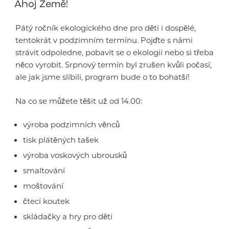
Ahoj Země!
Pátý ročník ekologického dne pro děti i dospělé,
tentokrát v podzimním termínu. Pojďte s námi
strávit odpoledne, pobavit se o ekologii nebo si třeba
něco vyrobit. Srpnový termín byl zrušen kvůli počasí,
ale jak jsme slíbili, program bude o to bohatší!
Na co se můžete těšit už od 14.00:
výroba podzimních věnců
tisk plátěných tašek
výroba voskových ubrousků
smaltování
moštování
čtecí koutek
skládačky a hry pro děti