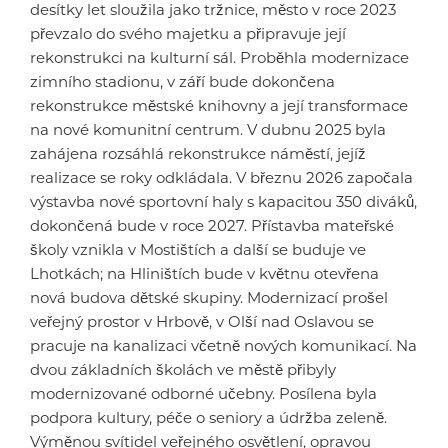
desítky let sloužila jako tržnice, město v roce 2023
převzalo do svého majetku a připravuje její
rekonstrukci na kulturní sál. Proběhla modernizace
zimního stadionu, v září bude dokončena
rekonstrukce městské knihovny a její transformace
na nové komunitní centrum. V dubnu 2025 byla
zahájena rozsáhlá rekonstrukce náměstí, jejíž
realizace se roky odkládala. V březnu 2026 započala
výstavba nové sportovní haly s kapacitou 350 diváků,
dokončená bude v roce 2027. Přístavba mateřské
školy vznikla v Mostištích a další se buduje ve
Lhotkách; na Hliništích bude v květnu otevřena
nová budova dětské skupiny. Modernizací prošel
veřejný prostor v Hrbově, v Olší nad Oslavou se
pracuje na kanalizaci včetně nových komunikací. Na
dvou základních školách ve městě přibyly
modernizované odborné učebny. Posílena byla
podpora kultury, péče o seniory a údržba zeleně.
Výměnou svítidel veřejného osvětlení, opravou