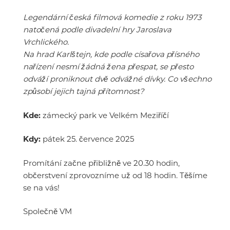
Legendární česká filmová komedie z roku 1973
natočená podle divadelní hry Jaroslava
Vrchlického.
Na hrad Karlštejn, kde podle císařova přísného
nařízení nesmí žádná žena přespat, se přesto
odváží proniknout dvě odvážné dívky. Co všechno
způsobí jejich tajná přítomnost?
Kde:
zámecký park ve Velkém Meziříčí
Kdy:
pátek 25. července 2025
Promítání začne přibližně ve 20.30 hodin,
občerstvení zprovozníme už od 18 hodin. Těšíme
se na vás!
Společně VM