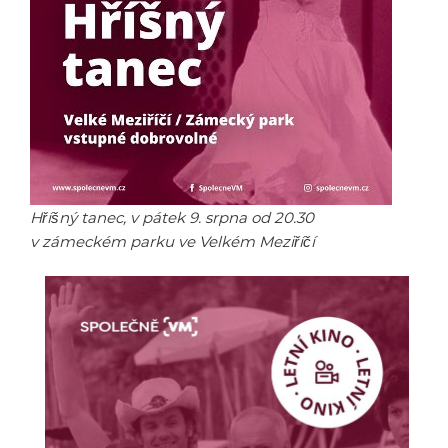
Hříšný tanec, v pátek 9. srpna od 20.30
v zámeckém parku ve Velkém Meziříčí