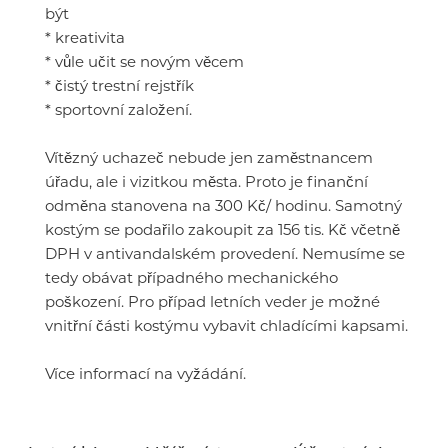
být
* kreativita
* vůle učit se novým věcem
* čistý trestní rejstřík
* sportovní založení.
Vítězný uchazeč nebude jen zaměstnancem
úřadu, ale i vizitkou města. Proto je finanční
odměna stanovena na 300 Kč/ hodinu. Samotný
kostým se podařilo zakoupit za 156 tis. Kč včetně
DPH v antivandalském provedení. Nemusíme se
tedy obávat případného mechanického
poškození. Pro případ letních veder je možné
vnitřní části kostýmu vybavit chladícími kapsami.
Více informací na vyžádání.