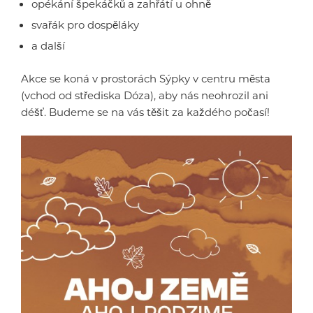
opékání špekáčků a zahřátí u ohně
svařák pro dospěláky
a další
Akce se koná v prostorách Sýpky v centru města
(vchod od střediska Dóza), aby nás neohrozil ani
déšť. Budeme se na vás těšit za každého počasí!