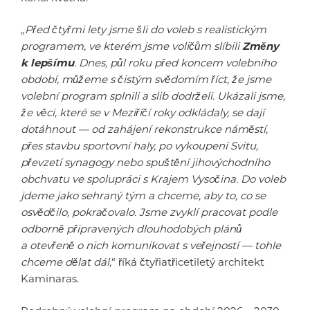
„
Před čtyřmi lety jsme šli do voleb s realistickým
programem, ve kterém jsme voličům slíbili
Změny
k lepšímu
. Dnes, půl roku před koncem volebního
období, můžeme s čistým svědomím říct, že jsme
volební program splnili a slib dodrželi. Ukázali jsme,
že věci, které se v Meziříčí roky odkládaly, se dají
dotáhnout — od zahájení rekonstrukce náměstí,
přes stavbu sportovní haly, po vykoupení Svitu,
převzetí synagogy nebo spuštění jihovýchodního
obchvatu ve spolupráci s Krajem Vysočina. Do voleb
jdeme jako sehraný tým a chceme, aby to, co se
osvědčilo, pokračovalo. Jsme zvyklí pracovat podle
odborně připravených dlouhodobých plánů
a otevřeně o nich komunikovat s veřejností — tohle
chceme dělat dál,
“ říká čtyřiatřicetiletý architekt
Kaminaras.