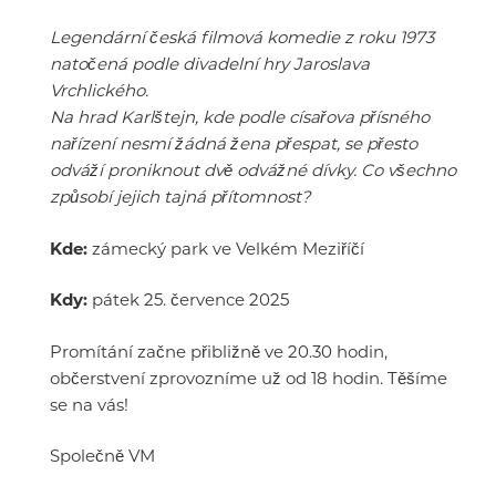
Legendární česká filmová komedie z roku 1973
natočená podle divadelní hry Jaroslava
Vrchlického.
Na hrad Karlštejn, kde podle císařova přísného
nařízení nesmí žádná žena přespat, se přesto
odváží proniknout dvě odvážné dívky. Co všechno
způsobí jejich tajná přítomnost?
Kde:
zámecký park ve Velkém Meziříčí
Kdy:
pátek 25. července 2025
Promítání začne přibližně ve 20.30 hodin,
občerstvení zprovozníme už od 18 hodin. Těšíme
se na vás!
Společně VM