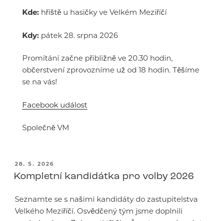
Kde:
hřiště u hasičky ve Velkém Meziříčí
Kdy:
pátek 28. srpna 2026
Promítání začne přibližně ve 20.30 hodin,
občerstvení zprovozníme už od 18 hodin. Těšíme
se na vás!
Facebook událost
Společně VM
PUBLIKOVÁNO
28. 5. 2026
Kompletní kandidátka pro volby 2026
Seznamte se s našimi kandidáty do zastupitelstva
Velkého Meziříčí. Osvědčený tým jsme doplnili