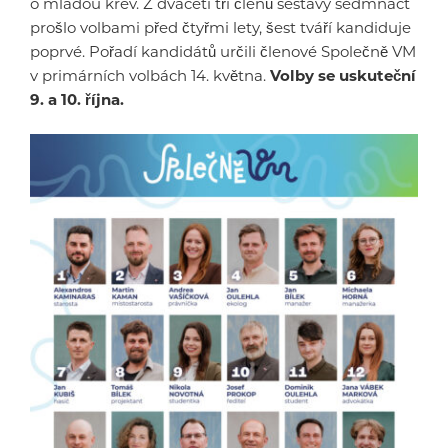
o mladou krev. Z dvaceti tří členů sestavy sedmnáct
prošlo volbami před čtyřmi lety, šest tváří kandiduje
poprvé. Pořadí kandidátů určili členové Společně VM
v primárních volbách 14. května.
Volby se uskuteční
9. a 10. října.