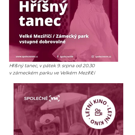
Hříšný tanec, v pátek 9. srpna od 20.30
v zámeckém parku ve Velkém Meziříčí