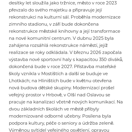
desítky let sloužila jako tržnice, město v roce 2023
převzalo do svého majetku a připravuje její
rekonstrukci na kulturní sál. Proběhla modernizace
zimního stadionu, v září bude dokončena
rekonstrukce městské knihovny a její transformace
na nové komunitní centrum. V dubnu 2025 byla
zahájena rozsáhlá rekonstrukce náměstí, jejíž
realizace se roky odkládala. V březnu 2026 započala
výstavba nové sportovní haly s kapacitou 350 diváků,
dokončená bude v roce 2027. Přístavba mateřské
školy vznikla v Mostištích a další se buduje ve
Lhotkách; na Hliništích bude v květnu otevřena
nová budova dětské skupiny. Modernizací prošel
veřejný prostor v Hrbově, v Olší nad Oslavou se
pracuje na kanalizaci včetně nových komunikací. Na
dvou základních školách ve městě přibyly
modernizované odborné učebny. Posílena byla
podpora kultury, péče o seniory a údržba zeleně.
Výměnou svítidel veřejného osvětlení, opravou