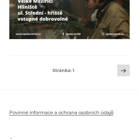
Stránkování
Dalš
Stránka:
1
strá
příspěvků
Povinné informace a ochrana osobních údajů