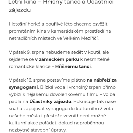
Letní kina – Hříšný tanec a Účastníci
zájezdu
I letošní horké a bouřlivé léto chceme osvěžit
promítáním kina v kamarádském prostředí na
netradičních místech ve Velkém Meziříčí.
V pátek 9. srpna nebudeme sedět v koutě, ale
sejdeme se
v zámeckém parku
k nesmrtelné
romantické klasice –
Hříšnému tanci
.
V pátek 16. srpna postavíme plátno
na nábřeží za
synagogami
. Blízká voda i vrcholný srpen přímo
vybízí k nějakému dovolenkovému filmu – volba
padla na
Účastníky zájezdu
. Pokračuje tak naše
snaha zapojovat synagogu do kulturního života
našeho města i přestože vevnitř není možné
kulturní akce pořádat, dokud neproběhnou
nezbytné stavební úpravy.