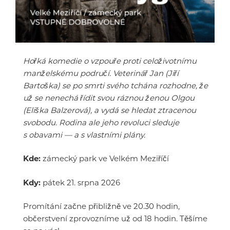
Hořká komedie o vzpouře proti celoživotnímu
manželskému područí. Veterinář Jan (Jiří
Bartoška) se po smrti svého tchána rozhodne, že
už se nenechá řídit svou ráznou ženou Olgou
(Eliška Balzerová), a vydá se hledat ztracenou
svobodu. Rodina ale jeho revoluci sleduje
s obavami — a s vlastními plány.
Kde:
zámecký park ve Velkém Meziříčí
Kdy:
pátek 21. srpna 2026
Promítání začne přibližně ve 20.30 hodin,
občerstvení zprovozníme už od 18 hodin. Těšíme