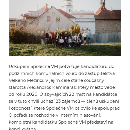
Uskupení Společně VM potvrzuje kandidaturu do
podzimních komunálních voleb do zastupitelstva
Velkého Meziříčí. V jejím čele stane současný
starosta Alexandros Kaminaras, který město vede
od roku 2020. O zbývajících 22 míst na kandidátce
se v tuto chvíli uchází 23 zájemců — členů uskupení
i osobností, které Společně VM oslovilo ke spolupráci.
O pořadí se rozhodne v interním hlasování,
kompletní kandidátku Společně VM představí na
konci května.