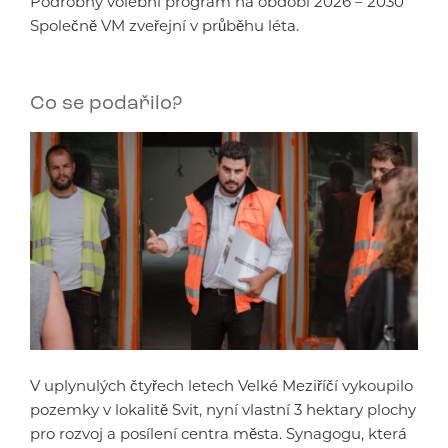
Podrobný volební program na období 2026 – 2030
Společně VM zveřejní v průběhu léta.
Co se podařilo?
V uplynulých čtyřech letech Velké Meziříčí vykoupilo
pozemky v lokalitě Svit, nyní vlastní 3 hektary plochy
pro rozvoj a posílení centra města. Synagogu, která