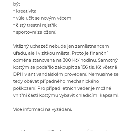
být
* kreativita
* vůle učit se novým věcem
* čistý trestní rejstřík
* sportovní založení.
Vítězný uchazeč nebude jen zaměstnancem
úřadu, ale i vizitkou města. Proto je finanční
odměna stanovena na 300 Kč/ hodinu. Samotný
kostým se podařilo zakoupit za 156 tis. Kč včetně
DPH v antivandalském provedení. Nemusíme se
tedy obávat případného mechanického
poškození. Pro případ letních veder je možné
vnitřní části kostýmu vybavit chladícími kapsami.
Více informací na vyžádání.