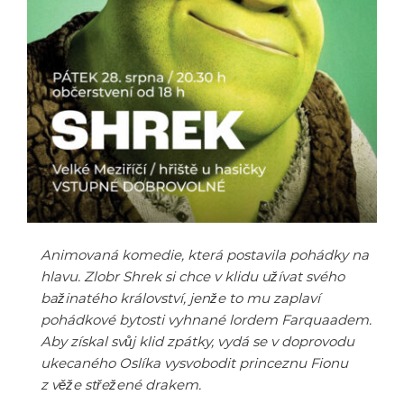
Animovaná komedie, která postavila pohádky na
hlavu. Zlobr Shrek si chce v klidu užívat svého
bažinatého království, jenže to mu zaplaví
pohádkové bytosti vyhnané lordem Farquaadem.
Aby získal svůj klid zpátky, vydá se v doprovodu
ukecaného Oslíka vysvobodit princeznu Fionu
z věže střežené drakem.