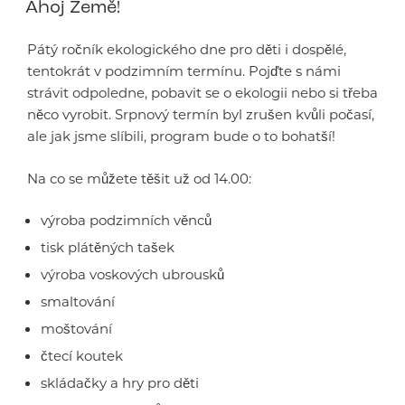
Ahoj Země!
Pátý ročník ekologického dne pro děti i dospělé,
tentokrát v podzimním termínu. Pojďte s námi
strávit odpoledne, pobavit se o ekologii nebo si třeba
něco vyrobit. Srpnový termín byl zrušen kvůli počasí,
ale jak jsme slíbili, program bude o to bohatší!
Na co se můžete těšit už od 14.00:
výroba podzimních věnců
tisk plátěných tašek
výroba voskových ubrousků
smaltování
moštování
čtecí koutek
skládačky a hry pro děti