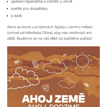
opékání špekáčků a zahřátí u ohně
svařák pro dospěláky
a další
Akce se koná v prostorách Sýpky v centru města
(vchod od střediska Dóza), aby nás neohrozil ani
déšť. Budeme se na vás těšit za každého počasí!