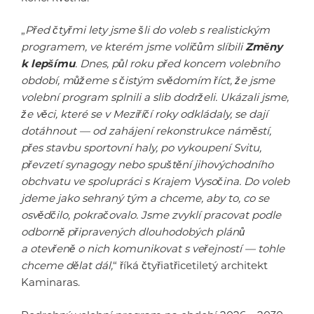
„
Před čtyřmi lety jsme šli do voleb s realistickým
programem, ve kterém jsme voličům slíbili
Změny
k lepšímu
. Dnes, půl roku před koncem volebního
období, můžeme s čistým svědomím říct, že jsme
volební program splnili a slib dodrželi. Ukázali jsme,
že věci, které se v Meziříčí roky odkládaly, se dají
dotáhnout — od zahájení rekonstrukce náměstí,
přes stavbu sportovní haly, po vykoupení Svitu,
převzetí synagogy nebo spuštění jihovýchodního
obchvatu ve spolupráci s Krajem Vysočina. Do voleb
jdeme jako sehraný tým a chceme, aby to, co se
osvědčilo, pokračovalo. Jsme zvyklí pracovat podle
odborně připravených dlouhodobých plánů
a otevřeně o nich komunikovat s veřejností — tohle
chceme dělat dál,
“ říká čtyřiatřicetiletý architekt
Kaminaras.