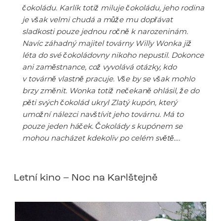
čokoládu. Karlík totiž miluje čokoládu, jeho rodina
je však velmi chudá a může mu dopřávat
sladkosti pouze jednou ročně k narozeninám.
Navíc záhadný majitel továrny Willy Wonka již
léta do své čokoládovny nikoho nepustil. Dokonce
ani zaměstnance, což vyvolává otázky, kdo
v továrně vlastně pracuje. Vše by se však mohlo
brzy změnit. Wonka totiž nečekaně ohlásil, že do
pěti svých čokolád ukryl Zlatý kupón, který
umožní nálezci navštívit jeho továrnu. Má to
pouze jeden háček. Čokolády s kupónem se
mohou nacházet kdekoliv po celém světě….
Letní kino – Noc na Karlštejně