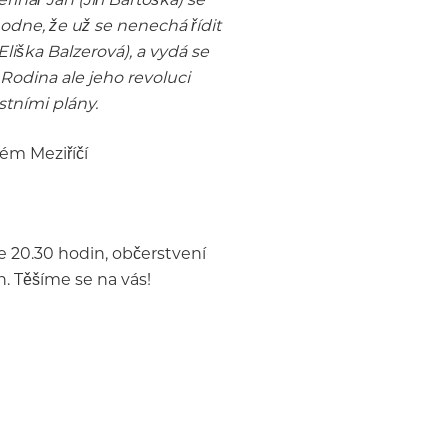
odne, že už se nenechá řídit
liška Balzerová), a vydá se
Rodina ale jeho revoluci
stními plány.
ém Meziříčí
e 20.30 hodin, občerstvení
. Těšíme se na vás!