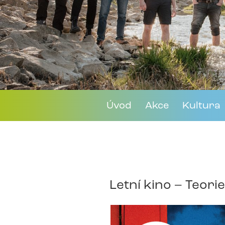
Úvod
Akce
Kultura
Letní kino – Teori