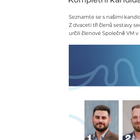
Seznamte se s našimi kandid
Z dvaceti tří členů sestavy s
určili členové Společně VM v