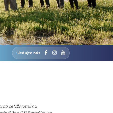
Sledujte nás
Facebook
Instagram
YouTube
roti celoživotnímu
nář Jan (Jiří Bartoška) se