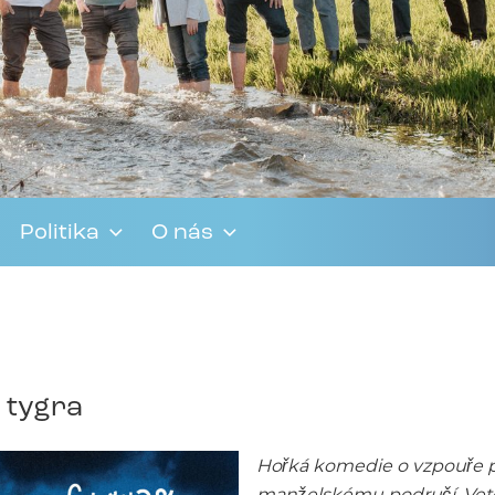
Politika
O nás
e tygra
Hořká komedie o vzpouře p
manželskému područí. Veteri