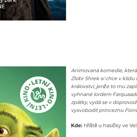
Animovaná komedie, která 
Zlobr Shrek si chce v klidu
království, jenže to mu zap
vyhnané lordem Farquaadem
zpátky, vydá se v doprovo
vysvobodit princeznu Fion
Kde:
hřiště u hasičky ve Ve