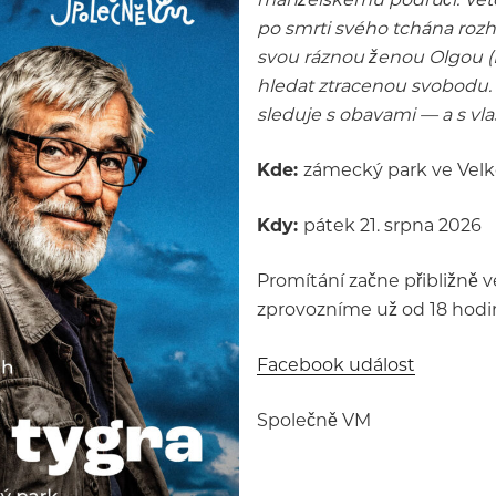
po smrti svého tchána rozh
svou ráznou ženou Olgou (E
hledat ztracenou svobodu. 
sleduje s obavami — a s vla
Kde:
zámecký park ve Velk
Kdy:
pátek 21. srpna 2026
Promítání začne přibližně v
zprovozníme už od 18 hodin
Facebook událost
Společně VM