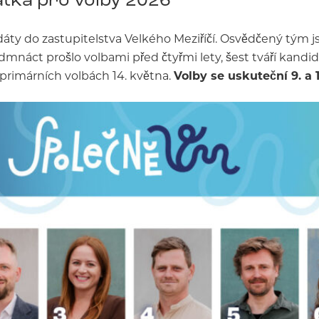
áty do zastupitelstva Velkého Meziříčí. Osvědčený tým j
edmnáct prošlo volbami před čtyřmi lety, šest tváří kand
 primárních volbách 14. května.
Volby se uskuteční 9. a 10