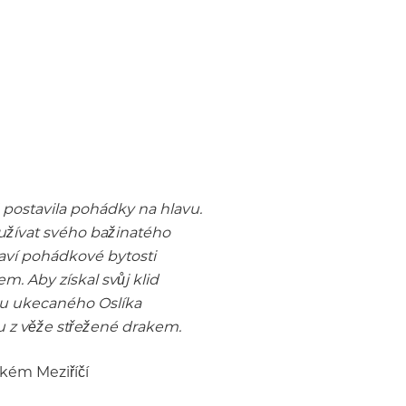
postavila pohádky na hlavu.
 užívat svého bažinatého
laví pohádkové bytosti
. Aby získal svůj klid
du ukecaného Oslíka
u z věže střežené drakem.
lkém Meziříčí