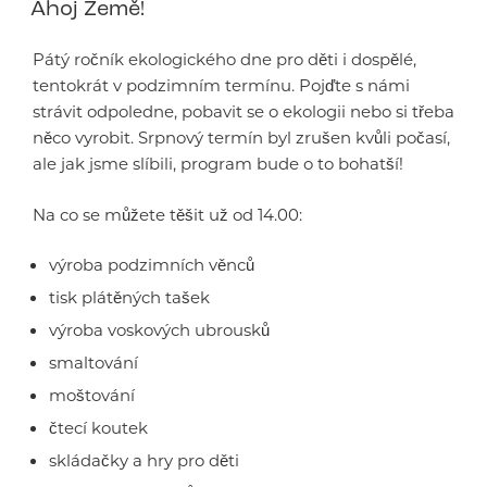
Ahoj Země!
Pátý ročník ekologického dne pro děti i dospělé,
tentokrát v podzimním termínu. Pojďte s námi
strávit odpoledne, pobavit se o ekologii nebo si třeba
něco vyrobit. Srpnový termín byl zrušen kvůli počasí,
ale jak jsme slíbili, program bude o to bohatší!
Na co se můžete těšit už od 14.00:
výroba podzimních věnců
tisk plátěných tašek
výroba voskových ubrousků
smaltování
moštování
čtecí koutek
skládačky a hry pro děti