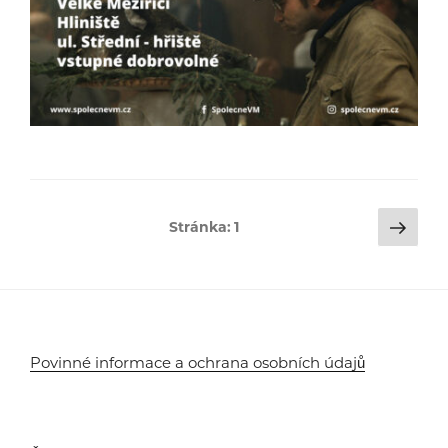
Stránkování
Dalš
Stránka:
1
strá
příspěvků
Povinné informace a ochrana osobních údajů