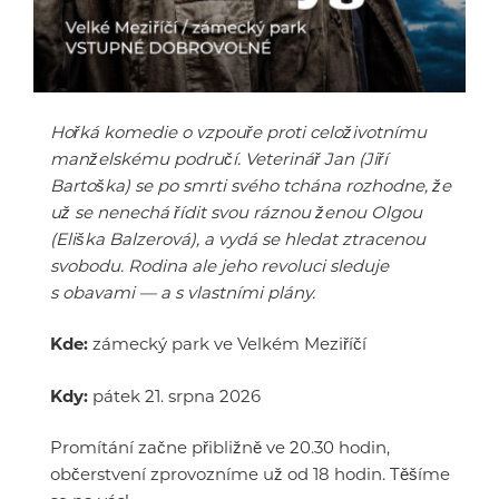
Hořká komedie o vzpouře proti celoživotnímu
manželskému područí. Veterinář Jan (Jiří
Bartoška) se po smrti svého tchána rozhodne, že
už se nenechá řídit svou ráznou ženou Olgou
(Eliška Balzerová), a vydá se hledat ztracenou
svobodu. Rodina ale jeho revoluci sleduje
s obavami — a s vlastními plány.
Kde:
zámecký park ve Velkém Meziříčí
Kdy:
pátek 21. srpna 2026
Promítání začne přibližně ve 20.30 hodin,
občerstvení zprovozníme už od 18 hodin. Těšíme