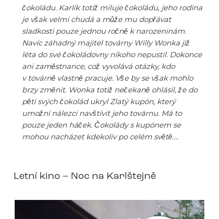
čokoládu. Karlík totiž miluje čokoládu, jeho rodina
je však velmi chudá a může mu dopřávat
sladkosti pouze jednou ročně k narozeninám.
Navíc záhadný majitel továrny Willy Wonka již
léta do své čokoládovny nikoho nepustil. Dokonce
ani zaměstnance, což vyvolává otázky, kdo
v továrně vlastně pracuje. Vše by se však mohlo
brzy změnit. Wonka totiž nečekaně ohlásil, že do
pěti svých čokolád ukryl Zlatý kupón, který
umožní nálezci navštívit jeho továrnu. Má to
pouze jeden háček. Čokolády s kupónem se
mohou nacházet kdekoliv po celém světě….
Letní kino – Noc na Karlštejně