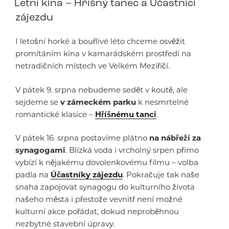
Letní kina – Hříšný tanec a Účastníci
zájezdu
I letošní horké a bouřlivé léto chceme osvěžit
promítáním kina v kamarádském prostředí na
netradičních místech ve Velkém Meziříčí.
V pátek 9. srpna nebudeme sedět v koutě, ale
sejdeme se
v zámeckém parku
k nesmrtelné
romantické klasice –
Hříšnému tanci
.
V pátek 16. srpna postavíme plátno
na nábřeží za
synagogami
. Blízká voda i vrcholný srpen přímo
vybízí k nějakému dovolenkovému filmu – volba
padla na
Účastníky zájezdu
. Pokračuje tak naše
snaha zapojovat synagogu do kulturního života
našeho města i přestože vevnitř není možné
kulturní akce pořádat, dokud neproběhnou
nezbytné stavební úpravy.