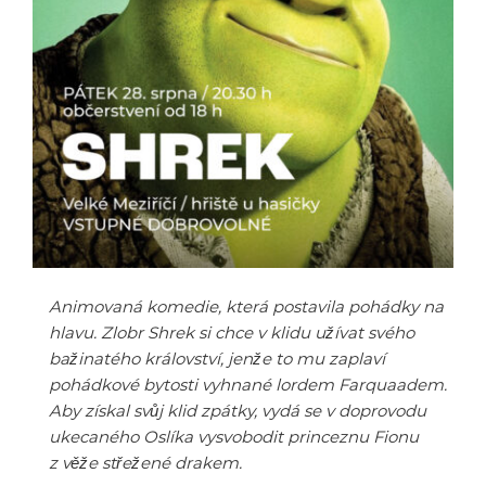
Animovaná komedie, která postavila pohádky na
hlavu. Zlobr Shrek si chce v klidu užívat svého
bažinatého království, jenže to mu zaplaví
pohádkové bytosti vyhnané lordem Farquaadem.
Aby získal svůj klid zpátky, vydá se v doprovodu
ukecaného Oslíka vysvobodit princeznu Fionu
z věže střežené drakem.