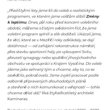
„
Před čtyřmi lety jsme šli do voleb s realistickým
programem, ve kterém jsme voličům slíbili
Změny
k lepšímu
. Dnes, půl roku před koncem volebního
období, můžeme s čistým svědomím říct, že jsme
volební program splnili a slib dodrželi. Ukázali jsme,
že věci, které se v Meziříčí roky odkládaly, se dají
dotáhnout — od zahájení rekonstrukce náměstí,
přes stavbu sportovní haly, po vykoupení Svitu,
převzetí synagogy nebo spuštění jihovýchodního
obchvatu ve spolupráci s Krajem Vysočina. Do voleb
jdeme jako sehraný tým a chceme, aby to, co se
osvědčilo, pokračovalo. Jsme zvyklí pracovat podle
odborně připravených dlouhodobých plánů
a otevřeně o nich komunikovat s veřejností — tohle
chceme dělat dál,
“ říká čtyřiatřicetiletý architekt
Kaminaras.