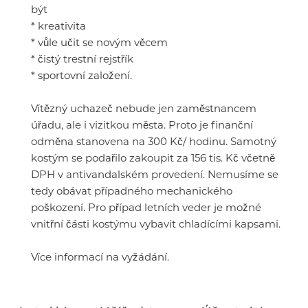
být
* kreativita
* vůle učit se novým věcem
* čistý trestní rejstřík
* sportovní založení.
Vítězný uchazeč nebude jen zaměstnancem
úřadu, ale i vizitkou města. Proto je finanční
odměna stanovena na 300 Kč/ hodinu. Samotný
kostým se podařilo zakoupit za 156 tis. Kč včetně
DPH v antivandalském provedení. Nemusíme se
tedy obávat případného mechanického
poškození. Pro případ letních veder je možné
vnitřní části kostýmu vybavit chladícími kapsami.
Více informací na vyžádání.