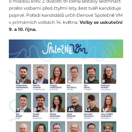
o mladou krev. Z dvaceti tří členů sestavy sedmnáct
prošlo volbami před čtyřmi lety, šest tváří kandiduje
poprvé. Pořadí kandidátů určili členové Společně VM
v primárních volbách 14. května.
Volby se uskuteční
9. a 10. října.