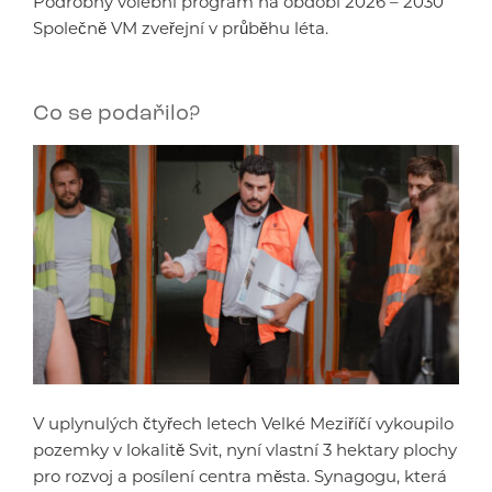
Podrobný volební program na období 2026 – 2030
Společně VM zveřejní v průběhu léta.
Co se podařilo?
V uplynulých čtyřech letech Velké Meziříčí vykoupilo
pozemky v lokalitě Svit, nyní vlastní 3 hektary plochy
pro rozvoj a posílení centra města. Synagogu, která