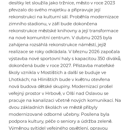
desítky let sloužila jako tržnice, město v roce 2023
převzalo do svého majetku a připravuje její
rekonstrukci na kulturní sál. Proběhla modernizace
zimního stadionu, v září bude dokončena
rekonstrukce městské knihovny a její transformace
na nové komunitní centrum. V dubnu 2025 byla
zahájena rozsáhlá rekonstrukce náměstí, jejíž
realizace se roky odkládala. V březnu 2026 započala
výstavba nové sportovní haly s kapacitou 350 diváků,
dokončená bude v roce 2027. Přístavba mateřské
školy vznikla v Mostištích a další se buduje ve
Lhotkách; na Hliništích bude v květnu otevřena
nová budova dětské skupiny. Modernizací prošel
veřejný prostor v Hrbově, v Olší nad Oslavou se
pracuje na kanalizaci včetně nových komunikací. Na
dvou základních školách ve městě přibyly
modernizované odborné učebny. Posílena byla
podpora kultury, péče o seniory a údržba zeleně.
Výměnou svítidel veřejného osvětlení, opravou