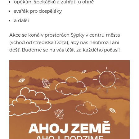
opékání špekáčků a zahřátí u ohně
svařák pro dospěláky
a další
Akce se koná v prostorách Sýpky v centru města
(vchod od střediska Dóza), aby nás neohrozil ani
déšť. Budeme se na vás těšit za každého počasí!