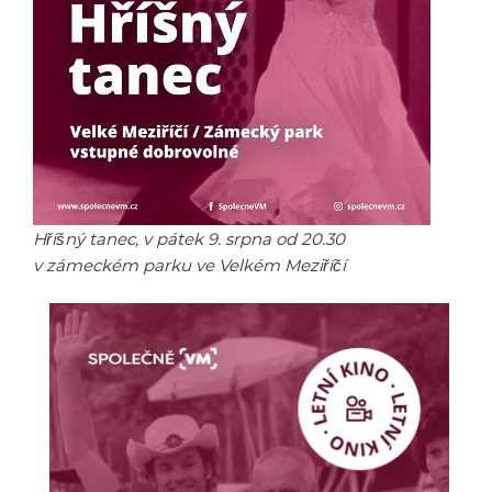
Hříšný tanec, v pátek 9. srpna od 20.30
v zámeckém parku ve Velkém Meziříčí