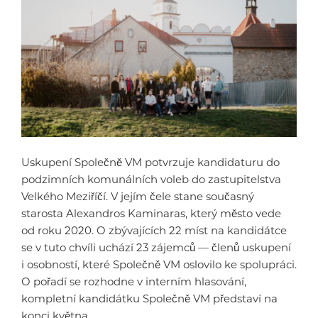
Uskupení Společně VM potvrzuje kandidaturu do
podzimních komunálních voleb do zastupitelstva
Velkého Meziříčí. V jejím čele stane současný
starosta Alexandros Kaminaras, který město vede
od roku 2020. O zbývajících 22 míst na kandidátce
se v tuto chvíli uchází 23 zájemců — členů uskupení
i osobností, které Společně VM oslovilo ke spolupráci.
O pořadí se rozhodne v interním hlasování,
kompletní kandidátku Společně VM představí na
konci května.