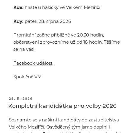
Kde:
hřiště u hasičky ve Velkém Meziříčí
Kdy:
pátek 28. srpna 2026
Promítání začne přibližně ve 20.30 hodin,
občerstvení zprovozníme už od 18 hodin. Těšíme
se na vás!
Facebook událost
Společně VM
PUBLIKOVÁNO
28. 5. 2026
Kompletní kandidátka pro volby 2026
Seznamte se s našimi kandidáty do zastupitelstva
Velkého Meziříčí. Osvědčený tým jsme doplnili