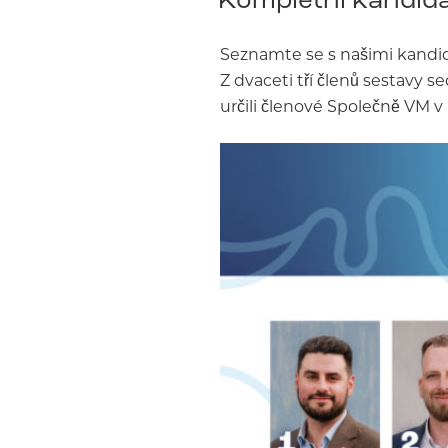
Seznamte se s našimi kandid
Z dvaceti tří členů sestavy s
určili členové Společně VM v