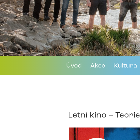
Úvod
Akce
Kultura
Letní kino – Teori