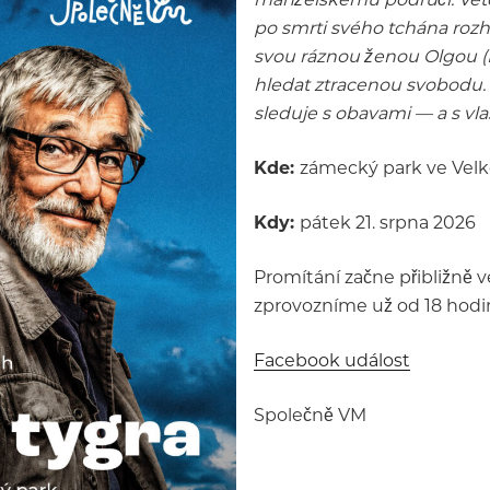
po smrti svého tchána rozh
svou ráznou ženou Olgou (E
hledat ztracenou svobodu. 
sleduje s obavami — a s vla
Kde:
zámecký park ve Velk
Kdy:
pátek 21. srpna 2026
Promítání začne přibližně v
zprovozníme už od 18 hodin
Facebook událost
Společně VM