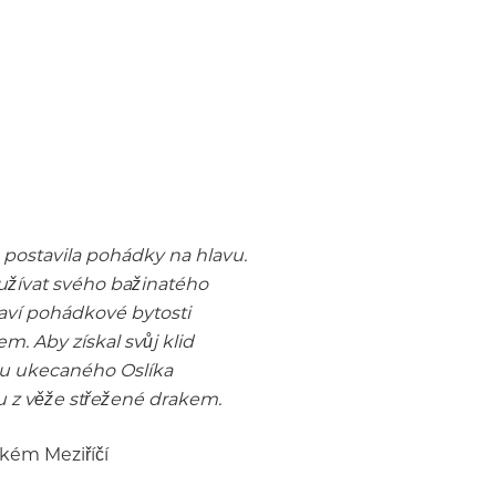
postavila pohádky na hlavu.
 užívat svého bažinatého
laví pohádkové bytosti
. Aby získal svůj klid
du ukecaného Oslíka
u z věže střežené drakem.
lkém Meziříčí