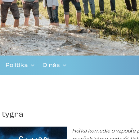
Politika
O nás
e tygra
Hořká komedie o vzpouře p
manželskému područí. Veteri