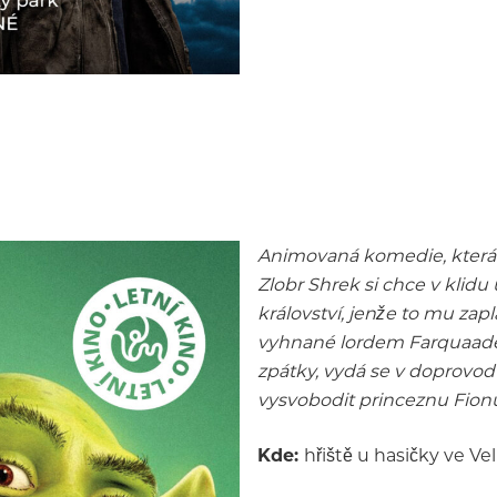
Animovaná komedie, která 
Zlobr Shrek si chce v klidu
království, jenže to mu zap
vyhnané lordem Farquaadem
zpátky, vydá se v doprovo
vysvobodit princeznu Fion
Kde:
hřiště u hasičky ve Ve