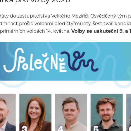
áty do zastupitelstva Velkého Meziříčí. Osvědčený tým j
edmnáct prošlo volbami před čtyřmi lety, šest tváří kand
 primárních volbách 14. května.
Volby se uskuteční 9. a 10