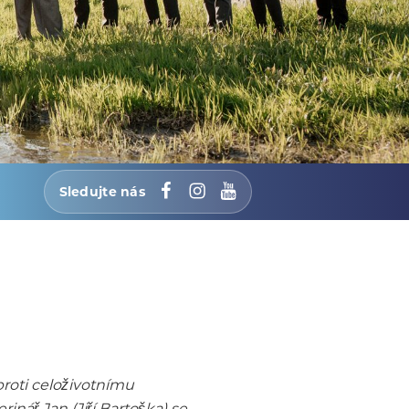
Sledujte nás
Facebook
Instagram
YouTube
roti celoživotnímu
nář Jan (Jiří Bartoška) se