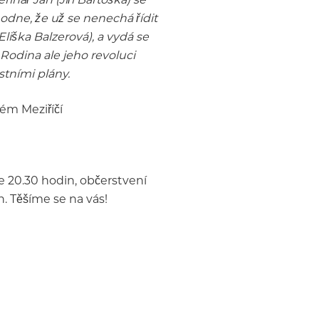
odne, že už se nenechá řídit
liška Balzerová), a vydá se
Rodina ale jeho revoluci
stními plány.
ém Meziříčí
e 20.30 hodin, občerstvení
. Těšíme se na vás!