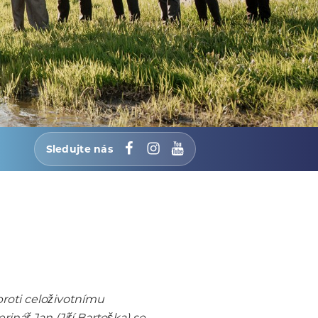
Sledujte nás
Facebook
Instagram
YouTube
roti celoživotnímu
nář Jan (Jiří Bartoška) se