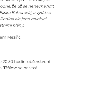
odne, že už se nenechá řídit
liška Balzerová), a vydá se
Rodina ale jeho revoluci
stními plány.
ém Meziříčí
e 20.30 hodin, občerstvení
. Těšíme se na vás!