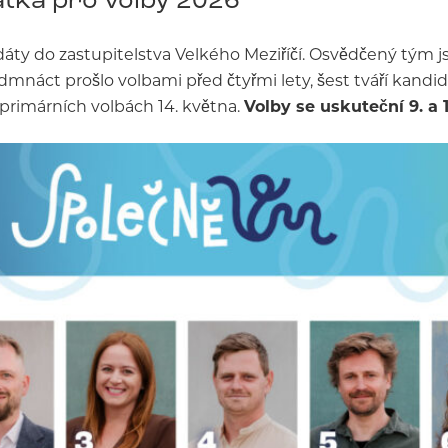
áty do zastupitelstva Velkého Meziříčí. Osvědčený tým j
edmnáct prošlo volbami před čtyřmi lety, šest tváří kand
 primárních volbách 14. května.
Volby se uskuteční 9. a 10