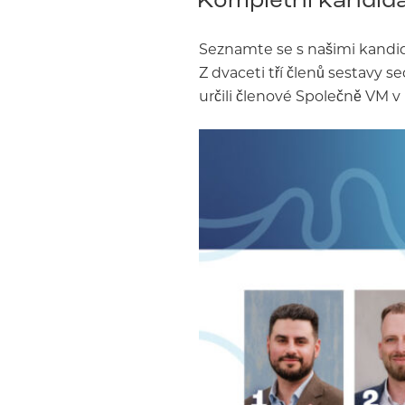
Seznamte se s našimi kandid
Z dvaceti tří členů sestavy s
určili členové Společně VM v