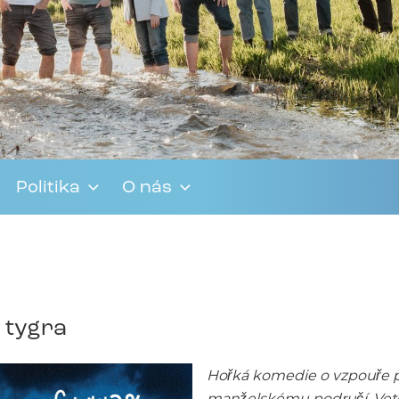
Politika
O nás
e tygra
Hořká komedie o vzpouře p
manželskému područí. Veteri