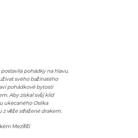
postavila pohádky na hlavu.
 užívat svého bažinatého
laví pohádkové bytosti
. Aby získal svůj klid
du ukecaného Oslíka
u z věže střežené drakem.
lkém Meziříčí