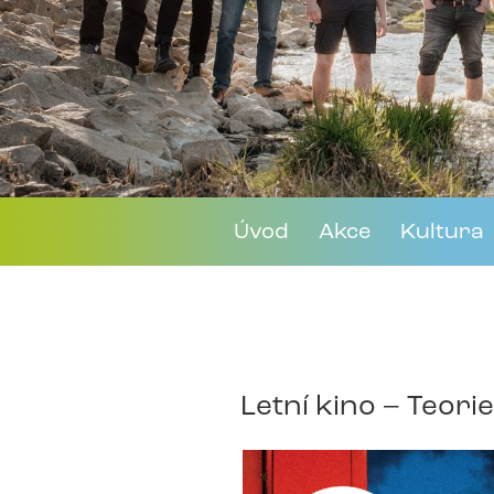
Úvod
Akce
Kultura
Letní kino – Teori