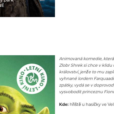
Animovaná komedie, která 
Zlobr Shrek si chce v klidu
království, jenže to mu zap
vyhnané lordem Farquaadem
zpátky, vydá se v doprovo
vysvobodit princeznu Fion
Kde:
hřiště u hasičky ve Ve