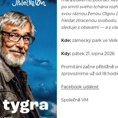
po smrti svého tchána rozh
svou ráznou ženou Olgou (E
hledat ztracenou svobodu. 
sleduje s obavami — a s vla
Kde:
zámecký park ve Velk
Kdy:
pátek 21. srpna 2026
Promítání začne přibližně v
zprovozníme už od 18 hodin
Facebook událost
Společně VM