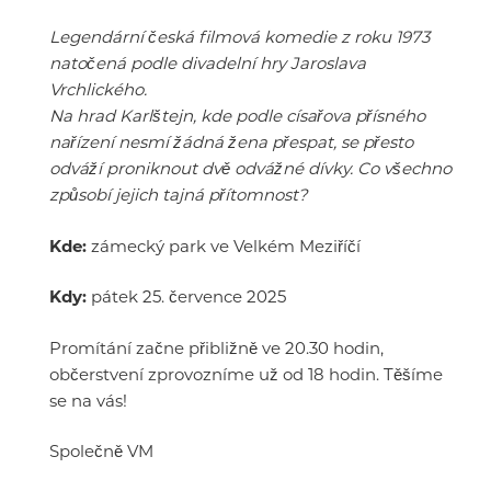
Legendární česká filmová komedie z roku 1973
natočená podle divadelní hry Jaroslava
Vrchlického.
Na hrad Karlštejn, kde podle císařova přísného
nařízení nesmí žádná žena přespat, se přesto
odváží proniknout dvě odvážné dívky. Co všechno
způsobí jejich tajná přítomnost?
Kde:
zámecký park ve Velkém Meziříčí
Kdy:
pátek 25. července 2025
Promítání začne přibližně ve 20.30 hodin,
občerstvení zprovozníme už od 18 hodin. Těšíme
se na vás!
Společně VM