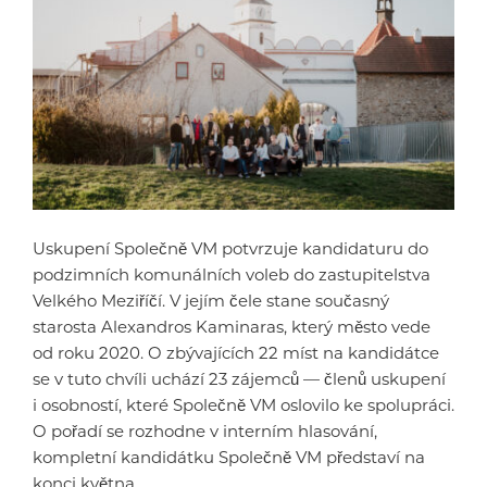
Uskupení Společně VM potvrzuje kandidaturu do
podzimních komunálních voleb do zastupitelstva
Velkého Meziříčí. V jejím čele stane současný
starosta Alexandros Kaminaras, který město vede
od roku 2020. O zbývajících 22 míst na kandidátce
se v tuto chvíli uchází 23 zájemců — členů uskupení
i osobností, které Společně VM oslovilo ke spolupráci.
O pořadí se rozhodne v interním hlasování,
kompletní kandidátku Společně VM představí na
konci května.