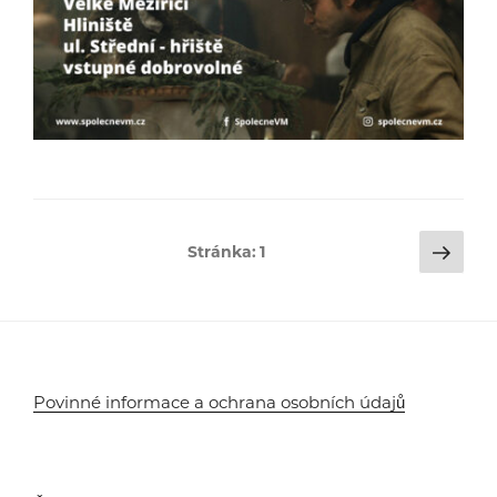
Stránkování
Dalš
Stránka:
1
strá
příspěvků
Povinné informace a ochrana osobních údajů