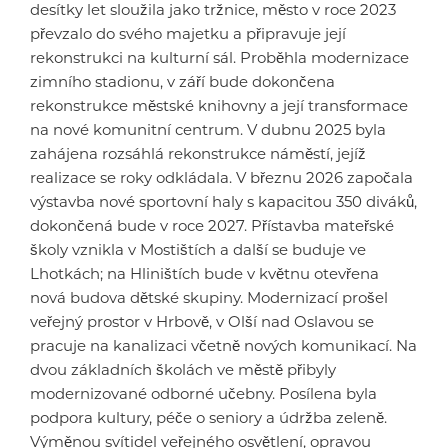
desítky let sloužila jako tržnice, město v roce 2023
převzalo do svého majetku a připravuje její
rekonstrukci na kulturní sál. Proběhla modernizace
zimního stadionu, v září bude dokončena
rekonstrukce městské knihovny a její transformace
na nové komunitní centrum. V dubnu 2025 byla
zahájena rozsáhlá rekonstrukce náměstí, jejíž
realizace se roky odkládala. V březnu 2026 započala
výstavba nové sportovní haly s kapacitou 350 diváků,
dokončená bude v roce 2027. Přístavba mateřské
školy vznikla v Mostištích a další se buduje ve
Lhotkách; na Hliništích bude v květnu otevřena
nová budova dětské skupiny. Modernizací prošel
veřejný prostor v Hrbově, v Olší nad Oslavou se
pracuje na kanalizaci včetně nových komunikací. Na
dvou základních školách ve městě přibyly
modernizované odborné učebny. Posílena byla
podpora kultury, péče o seniory a údržba zeleně.
Výměnou svítidel veřejného osvětlení, opravou