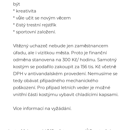
být
* kreativita
* vůle učit se novým věcem
* čistý trestní rejstřík
* sportovní založení.
Vítězný uchazeč nebude jen zaměstnancem
úřadu, ale i vizitkou města. Proto je finanční
odměna stanovena na 300 Kč/ hodinu. Samotný
kostým se podařilo zakoupit za 156 tis. Kč včetně
DPH v antivandalském provedení. Nemusíme se
tedy obávat případného mechanického
poškození. Pro případ letních veder je možné
vnitřní části kostýmu vybavit chladícími kapsami.
Více informací na vyžádání.