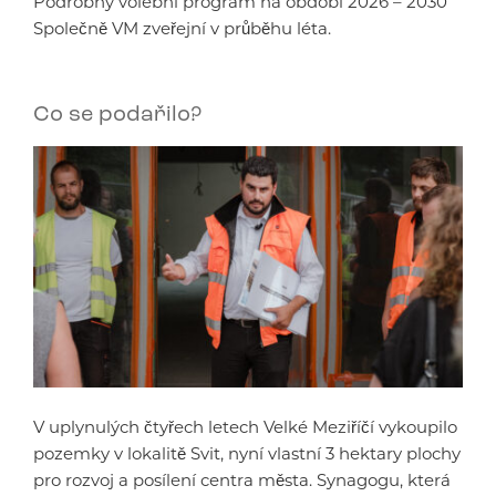
Podrobný volební program na období 2026 – 2030
Společně VM zveřejní v průběhu léta.
Co se podařilo?
V uplynulých čtyřech letech Velké Meziříčí vykoupilo
pozemky v lokalitě Svit, nyní vlastní 3 hektary plochy
pro rozvoj a posílení centra města. Synagogu, která