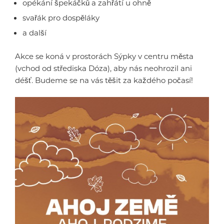
opékání špekáčků a zahřátí u ohně
svařák pro dospěláky
a další
Akce se koná v prostorách Sýpky v centru města
(vchod od střediska Dóza), aby nás neohrozil ani
déšť. Budeme se na vás těšit za každého počasí!