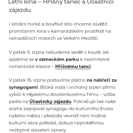
Letní kina – Hříšný tanec a Účastníci
zájezdu
I letošní horké a bouřlivé léto chceme osvěžit
promítáním kina v kamarádském prostředí na
netradičních místech ve Velkém Meziříčí.
V pátek 9. srpna nebudeme sedět v koutě, ale
sejdeme se
v zámeckém parku
k nesmrtelné
romantické klasice –
Hříšnému tanci
.
V pátek 16. srpna postavíme plátno
na nábřeží za
synagogami
. Blízká voda i vrcholný srpen přímo
vybízí k nějakému dovolenkovému filmu – volba
padla na
Účastníky zájezdu
. Pokračuje tak naše
snaha zapojovat synagogu do kulturního života
našeho města i přestože vevnitř není možné
kulturní akce pořádat, dokud neproběhnou
nezbytné stavební úpravy.