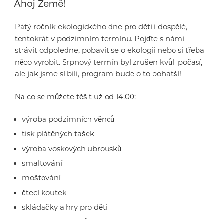
Ahoj Země!
Pátý ročník ekologického dne pro děti i dospělé,
tentokrát v podzimním termínu. Pojďte s námi
strávit odpoledne, pobavit se o ekologii nebo si třeba
něco vyrobit. Srpnový termín byl zrušen kvůli počasí,
ale jak jsme slíbili, program bude o to bohatší!
Na co se můžete těšit už od 14.00:
výroba podzimních věnců
tisk plátěných tašek
výroba voskových ubrousků
smaltování
moštování
čtecí koutek
skládačky a hry pro děti