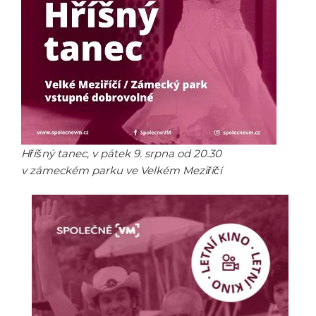
Hříšný tanec, v pátek 9. srpna od 20.30
v zámeckém parku ve Velkém Meziříčí