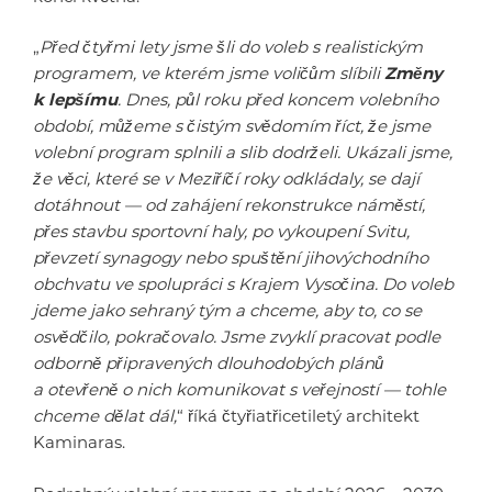
„
Před čtyřmi lety jsme šli do voleb s realistickým
programem, ve kterém jsme voličům slíbili
Změny
k lepšímu
. Dnes, půl roku před koncem volebního
období, můžeme s čistým svědomím říct, že jsme
volební program splnili a slib dodrželi. Ukázali jsme,
že věci, které se v Meziříčí roky odkládaly, se dají
dotáhnout — od zahájení rekonstrukce náměstí,
přes stavbu sportovní haly, po vykoupení Svitu,
převzetí synagogy nebo spuštění jihovýchodního
obchvatu ve spolupráci s Krajem Vysočina. Do voleb
jdeme jako sehraný tým a chceme, aby to, co se
osvědčilo, pokračovalo. Jsme zvyklí pracovat podle
odborně připravených dlouhodobých plánů
a otevřeně o nich komunikovat s veřejností — tohle
chceme dělat dál,
“ říká čtyřiatřicetiletý architekt
Kaminaras.