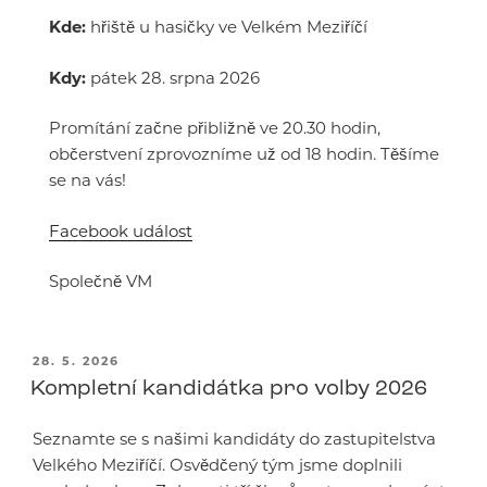
Kde:
hřiště u hasičky ve Velkém Meziříčí
Kdy:
pátek 28. srpna 2026
Promítání začne přibližně ve 20.30 hodin,
občerstvení zprovozníme už od 18 hodin. Těšíme
se na vás!
Facebook událost
Společně VM
PUBLIKOVÁNO
28. 5. 2026
Kompletní kandidátka pro volby 2026
Seznamte se s našimi kandidáty do zastupitelstva
Velkého Meziříčí. Osvědčený tým jsme doplnili