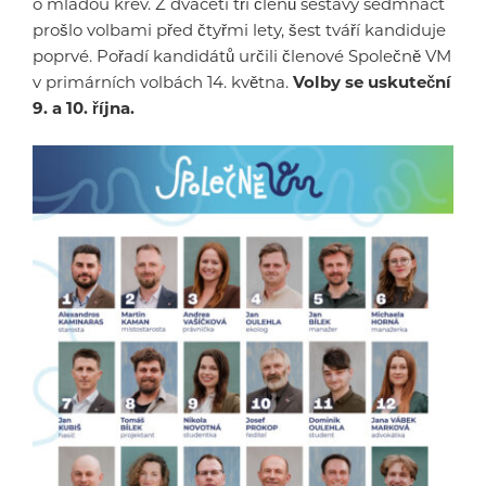
o mladou krev. Z dvaceti tří členů sestavy sedmnáct
prošlo volbami před čtyřmi lety, šest tváří kandiduje
poprvé. Pořadí kandidátů určili členové Společně VM
v primárních volbách 14. května.
Volby se uskuteční
9. a 10. října.