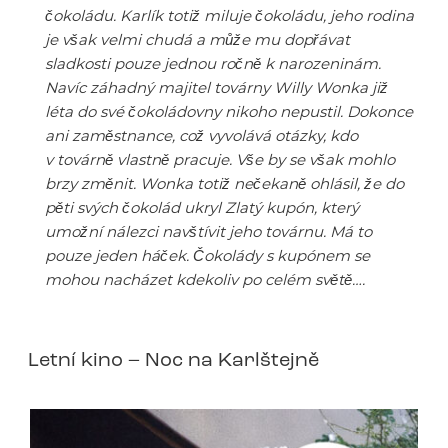
čokoládu. Karlík totiž miluje čokoládu, jeho rodina
je však velmi chudá a může mu dopřávat
sladkosti pouze jednou ročně k narozeninám.
Navíc záhadný majitel továrny Willy Wonka již
léta do své čokoládovny nikoho nepustil. Dokonce
ani zaměstnance, což vyvolává otázky, kdo
v továrně vlastně pracuje. Vše by se však mohlo
brzy změnit. Wonka totiž nečekaně ohlásil, že do
pěti svých čokolád ukryl Zlatý kupón, který
umožní nálezci navštívit jeho továrnu. Má to
pouze jeden háček. Čokolády s kupónem se
mohou nacházet kdekoliv po celém světě….
Letní kino – Noc na Karlštejně