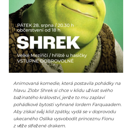
Animovaná komedie, která postavila pohádky na
hlavu. Zlobr Shrek si chce v klidu užívat svého
bažinatého království, jenže to mu zaplaví
pohádkové bytosti vyhnané lordem Farquaadem.
Aby získal svůj klid zpátky, vydá se v doprovodu
ukecaného Oslíka vysvobodit princeznu Fionu
z věže střežené drakem.