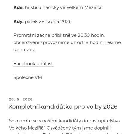
Kde:
hřiště u hasičky ve Velkém Meziříčí
Kdy:
pátek 28. srpna 2026
Promítání začne přibližně ve 20.30 hodin,
občerstvení zprovozníme už od 18 hodin. Těšíme
se na vás!
Facebook událost
Společně VM
PUBLIKOVÁNO
28. 5. 2026
Kompletní kandidátka pro volby 2026
Seznamte se s našimi kandidáty do zastupitelstva
Velkého Meziříčí. Osvědčený tým jsme doplnili