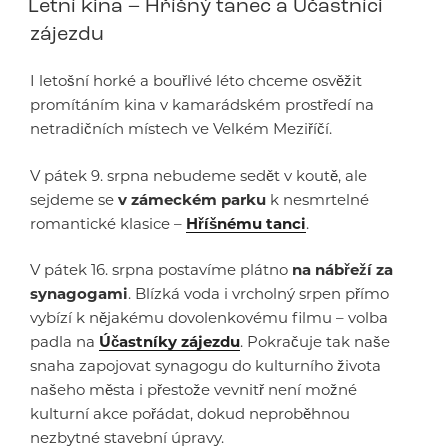
Letní kina – Hříšný tanec a Účastníci
zájezdu
I letošní horké a bouřlivé léto chceme osvěžit
promítáním kina v kamarádském prostředí na
netradičních místech ve Velkém Meziříčí.
V pátek 9. srpna nebudeme sedět v koutě, ale
sejdeme se
v zámeckém parku
k nesmrtelné
romantické klasice –
Hříšnému tanci
.
V pátek 16. srpna postavíme plátno
na nábřeží za
synagogami
. Blízká voda i vrcholný srpen přímo
vybízí k nějakému dovolenkovému filmu – volba
padla na
Účastníky zájezdu
. Pokračuje tak naše
snaha zapojovat synagogu do kulturního života
našeho města i přestože vevnitř není možné
kulturní akce pořádat, dokud neproběhnou
nezbytné stavební úpravy.