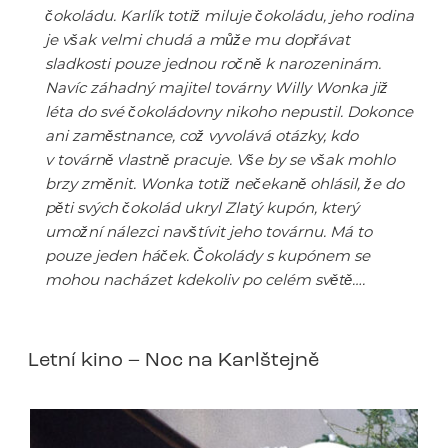
čokoládu. Karlík totiž miluje čokoládu, jeho rodina
je však velmi chudá a může mu dopřávat
sladkosti pouze jednou ročně k narozeninám.
Navíc záhadný majitel továrny Willy Wonka již
léta do své čokoládovny nikoho nepustil. Dokonce
ani zaměstnance, což vyvolává otázky, kdo
v továrně vlastně pracuje. Vše by se však mohlo
brzy změnit. Wonka totiž nečekaně ohlásil, že do
pěti svých čokolád ukryl Zlatý kupón, který
umožní nálezci navštívit jeho továrnu. Má to
pouze jeden háček. Čokolády s kupónem se
mohou nacházet kdekoliv po celém světě….
Letní kino – Noc na Karlštejně