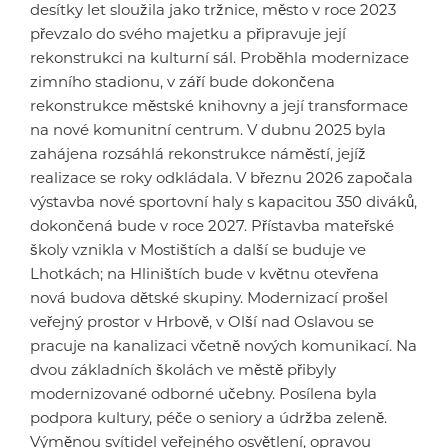
desítky let sloužila jako tržnice, město v roce 2023
převzalo do svého majetku a připravuje její
rekonstrukci na kulturní sál. Proběhla modernizace
zimního stadionu, v září bude dokončena
rekonstrukce městské knihovny a její transformace
na nové komunitní centrum. V dubnu 2025 byla
zahájena rozsáhlá rekonstrukce náměstí, jejíž
realizace se roky odkládala. V březnu 2026 započala
výstavba nové sportovní haly s kapacitou 350 diváků,
dokončená bude v roce 2027. Přístavba mateřské
školy vznikla v Mostištích a další se buduje ve
Lhotkách; na Hliništích bude v květnu otevřena
nová budova dětské skupiny. Modernizací prošel
veřejný prostor v Hrbově, v Olší nad Oslavou se
pracuje na kanalizaci včetně nových komunikací. Na
dvou základních školách ve městě přibyly
modernizované odborné učebny. Posílena byla
podpora kultury, péče o seniory a údržba zeleně.
Výměnou svítidel veřejného osvětlení, opravou