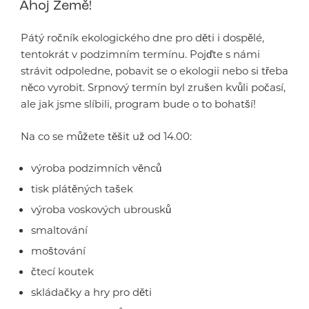
Ahoj Země!
Pátý ročník ekologického dne pro děti i dospělé,
tentokrát v podzimním termínu. Pojďte s námi
strávit odpoledne, pobavit se o ekologii nebo si třeba
něco vyrobit. Srpnový termín byl zrušen kvůli počasí,
ale jak jsme slíbili, program bude o to bohatší!
Na co se můžete těšit už od 14.00:
výroba podzimních věnců
tisk plátěných tašek
výroba voskových ubrousků
smaltování
moštování
čtecí koutek
skládačky a hry pro děti