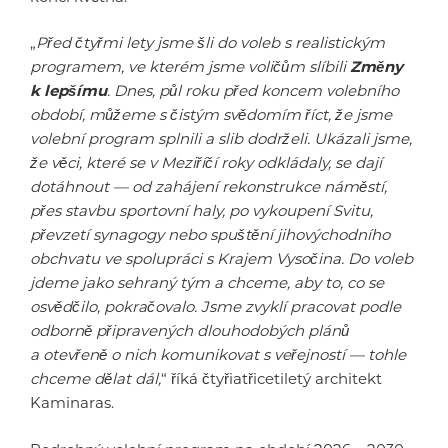
„
Před čtyřmi lety jsme šli do voleb s realistickým
programem, ve kterém jsme voličům slíbili
Změny
k lepšímu
. Dnes, půl roku před koncem volebního
období, můžeme s čistým svědomím říct, že jsme
volební program splnili a slib dodrželi. Ukázali jsme,
že věci, které se v Meziříčí roky odkládaly, se dají
dotáhnout — od zahájení rekonstrukce náměstí,
přes stavbu sportovní haly, po vykoupení Svitu,
převzetí synagogy nebo spuštění jihovýchodního
obchvatu ve spolupráci s Krajem Vysočina. Do voleb
jdeme jako sehraný tým a chceme, aby to, co se
osvědčilo, pokračovalo. Jsme zvyklí pracovat podle
odborně připravených dlouhodobých plánů
a otevřeně o nich komunikovat s veřejností — tohle
chceme dělat dál,
“ říká čtyřiatřicetiletý architekt
Kaminaras.