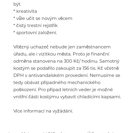
být
* kreativita
* vůle učit se novým věcem
* čistý trestní rejstřík
* sportovní založení.
Vítězný uchazeč nebude jen zaměstnancem
úřadu, ale i vizitkou města. Proto je finanční
odměna stanovena na 300 Kč/ hodinu. Samotný
kostým se podařilo zakoupit za 156 tis. Kč včetně
DPH v antivandalském provedení. Nemusíme se
tedy obávat případného mechanického
poškození. Pro případ letních veder je možné
vnitřní části kostýmu vybavit chladícími kapsami.
Více informací na vyžádání.