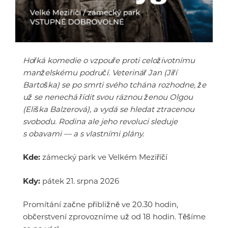
Hořká komedie o vzpouře proti celoživotnímu
manželskému područí. Veterinář Jan (Jiří
Bartoška) se po smrti svého tchána rozhodne, že
už se nenechá řídit svou ráznou ženou Olgou
(Eliška Balzerová), a vydá se hledat ztracenou
svobodu. Rodina ale jeho revoluci sleduje
s obavami — a s vlastními plány.
Kde:
zámecký park ve Velkém Meziříčí
Kdy:
pátek 21. srpna 2026
Promítání začne přibližně ve 20.30 hodin,
občerstvení zprovozníme už od 18 hodin. Těšíme