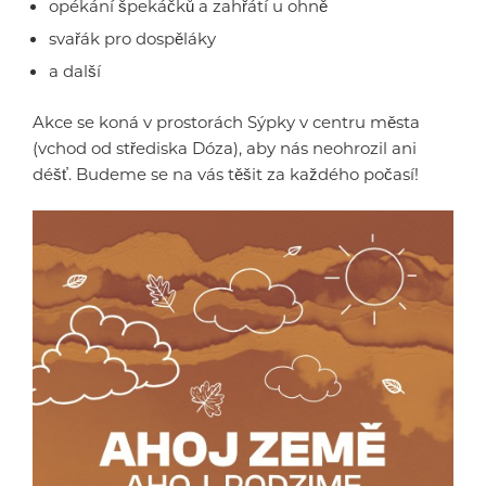
opékání špekáčků a zahřátí u ohně
svařák pro dospěláky
a další
Akce se koná v prostorách Sýpky v centru města
(vchod od střediska Dóza), aby nás neohrozil ani
déšť. Budeme se na vás těšit za každého počasí!