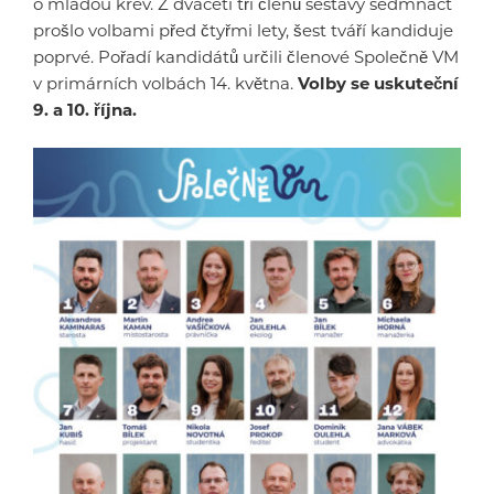
o mladou krev. Z dvaceti tří členů sestavy sedmnáct
prošlo volbami před čtyřmi lety, šest tváří kandiduje
poprvé. Pořadí kandidátů určili členové Společně VM
v primárních volbách 14. května.
Volby se uskuteční
9. a 10. října.