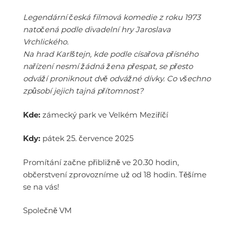
Legendární česká filmová komedie z roku 1973
natočená podle divadelní hry Jaroslava
Vrchlického.
Na hrad Karlštejn, kde podle císařova přísného
nařízení nesmí žádná žena přespat, se přesto
odváží proniknout dvě odvážné dívky. Co všechno
způsobí jejich tajná přítomnost?
Kde:
zámecký park ve Velkém Meziříčí
Kdy:
pátek 25. července 2025
Promítání začne přibližně ve 20.30 hodin,
občerstvení zprovozníme už od 18 hodin. Těšíme
se na vás!
Společně VM