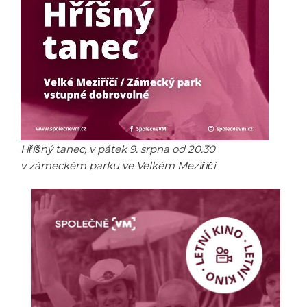
Hříšný tanec, v pátek 9. srpna od 20.30
v zámeckém parku ve Velkém Meziříčí