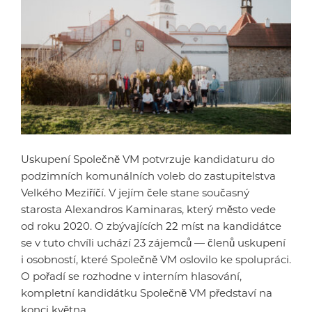
Uskupení Společně VM potvrzuje kandidaturu do
podzimních komunálních voleb do zastupitelstva
Velkého Meziříčí. V jejím čele stane současný
starosta Alexandros Kaminaras, který město vede
od roku 2020. O zbývajících 22 míst na kandidátce
se v tuto chvíli uchází 23 zájemců — členů uskupení
i osobností, které Společně VM oslovilo ke spolupráci.
O pořadí se rozhodne v interním hlasování,
kompletní kandidátku Společně VM představí na
konci května.