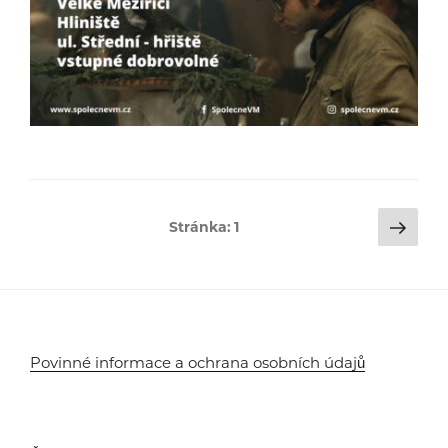
Stránkování
Dalš
Stránka:
1
strá
příspěvků
Povinné informace a ochrana osobních údajů