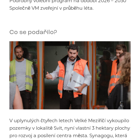
Podrobný volební program na období 2026 – 2030
Společně VM zveřejní v průběhu léta.
Co se podařilo?
V uplynulých čtyřech letech Velké Meziříčí vykoupilo
pozemky v lokalitě Svit, nyní vlastní 3 hektary plochy
pro rozvoj a posílení centra města. Synagogu, která