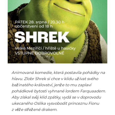
Animovaná komedie, která postavila pohádky na
hlavu. Zlobr Shrek si chce v klidu užívat svého
bažinatého království, jenže to mu zaplaví
pohádkové bytosti vyhnané lordem Farquaadem.
Aby získal svůj klid zpátky, vydá se v doprovodu
ukecaného Oslíka vysvobodit princeznu Fionu
z věže střežené drakem.