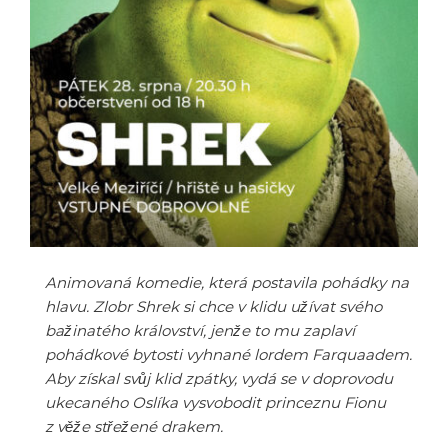
Animovaná komedie, která postavila pohádky na
hlavu. Zlobr Shrek si chce v klidu užívat svého
bažinatého království, jenže to mu zaplaví
pohádkové bytosti vyhnané lordem Farquaadem.
Aby získal svůj klid zpátky, vydá se v doprovodu
ukecaného Oslíka vysvobodit princeznu Fionu
z věže střežené drakem.