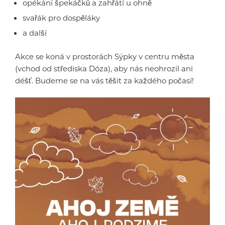
opékání špekáčků a zahřátí u ohně
svařák pro dospěláky
a další
Akce se koná v prostorách Sýpky v centru města
(vchod od střediska Dóza), aby nás neohrozil ani
déšť. Budeme se na vás těšit za každého počasí!