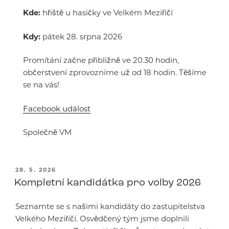
Kde:
hřiště u hasičky ve Velkém Meziříčí
Kdy:
pátek 28. srpna 2026
Promítání začne přibližně ve 20.30 hodin,
občerstvení zprovozníme už od 18 hodin. Těšíme
se na vás!
Facebook událost
Společně VM
PUBLIKOVÁNO
28. 5. 2026
Kompletní kandidátka pro volby 2026
Seznamte se s našimi kandidáty do zastupitelstva
Velkého Meziříčí. Osvědčený tým jsme doplnili