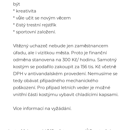
být
* kreativita
* vůle učit se novým věcem
* čistý trestní rejstřík
* sportovní založení.
Vítězný uchazeč nebude jen zaměstnancem
úřadu, ale i vizitkou města. Proto je finanční
odměna stanovena na 300 Kč/ hodinu. Samotný
kostým se podařilo zakoupit za 156 tis. Kč včetně
DPH v antivandalském provedení. Nemusíme se
tedy obávat případného mechanického
poškození. Pro případ letních veder je možné
vnitřní části kostýmu vybavit chladícími kapsami.
Více informací na vyžádání.