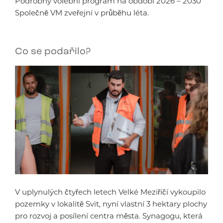
Podrobný volební program na období 2026 – 2030
Společně VM zveřejní v průběhu léta.
Co se podařilo?
V uplynulých čtyřech letech Velké Meziříčí vykoupilo
pozemky v lokalitě Svit, nyní vlastní 3 hektary plochy
pro rozvoj a posílení centra města. Synagogu, která