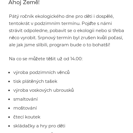
Ahoj Země!
Pátý ročník ekologického dne pro děti i dospělé,
tentokrát v podzimním termínu. Pojďte s námi
strávit odpoledne, pobavit se o ekologii nebo si třeba
něco vyrobit. Srpnový termín byl zrušen kvůli počasí,
ale jak jsme slíbili, program bude o to bohatší!
Na co se můžete těšit už od 14.00:
výroba podzimních věnců
tisk plátěných tašek
výroba voskových ubrousků
smaltování
moštování
čtecí koutek
skládačky a hry pro děti