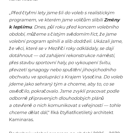
„
Před čtyřmi lety jsme šli do voleb s realistickým
programem, ve kterém jsme voličům slíbili
Změny
k lepšímu
. Dnes, půl roku před koncem volebního
období, můžeme s čistým svědomím říct, že jsme
volební program splnili a slib dodrželi. Ukázali jsme,
že věci, které se v Meziříčí roky odkládaly, se dají
dotáhnout — od zahájení rekonstrukce náměstí,
přes stavbu sportovní haly, po vykoupení Svitu,
převzetí synagogy nebo spuštění jihovýchodního
obchvatu ve spolupráci s Krajem Vysočina. Do voleb
jdeme jako sehraný tým a chceme, aby to, co se
osvědčilo, pokračovalo. Jsme zvyklí pracovat podle
odborně připravených dlouhodobých plánů
a otevřeně o nich komunikovat s veřejností — tohle
chceme dělat dál,
“ říká čtyřiatřicetiletý architekt
Kaminaras.