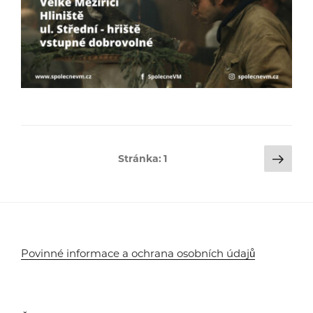
Stránkování
Dalš
Stránka:
1
strá
příspěvků
Povinné informace a ochrana osobních údajů