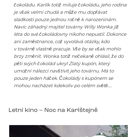
čokoládu. Karlík totiž miluje čokoládu, jeho rodina
je však velmi chudá a může mu dopřávat
sladkosti pouze jednou ročně k narozeninám.
Navíc záhadný majitel továrny Willy Wonka již
léta do své čokoládovny nikoho nepustil. Dokonce
ani zaměstnance, což vyvolává otázky, kdo
v továrně vlastně pracuje. Vše by se však mohlo
brzy změnit. Wonka totiž nečekaně ohlásil, že do
pěti svých čokolád ukryl Zlatý kupón, který
umožní nálezci navštívit jeho továrnu. Má to
pouze jeden háček. Čokolády s kupónem se
mohou nacházet kdekoliv po celém světě….
Letní kino – Noc na Karlštejně