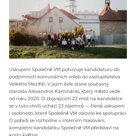
Uskupení Společně VM potvrzuje kandidaturu do
podzimních komunálních voleb do zastupitelstva
Velkého Meziříčí. V jejím čele stane současný
starosta Alexandros Kaminaras, který město vede
od roku 2020. O zbývajících 22 míst na kandidátce
se v tuto chvíli uchází 23 zájemců — členů uskupení
i osobností, které Společně VM oslovilo ke spolupráci.
O pořadí se rozhodne v interním hlasování,
kompletní kandidátku Společně VM představí na
konci května.