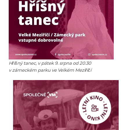
Hříšný tanec, v pátek 9. srpna od 20.30
v zámeckém parku ve Velkém Meziříčí