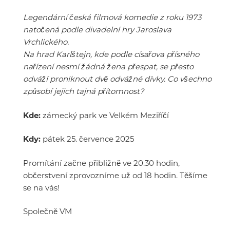
Legendární česká filmová komedie z roku 1973
natočená podle divadelní hry Jaroslava
Vrchlického.
Na hrad Karlštejn, kde podle císařova přísného
nařízení nesmí žádná žena přespat, se přesto
odváží proniknout dvě odvážné dívky. Co všechno
způsobí jejich tajná přítomnost?
Kde:
zámecký park ve Velkém Meziříčí
Kdy:
pátek 25. července 2025
Promítání začne přibližně ve 20.30 hodin,
občerstvení zprovozníme už od 18 hodin. Těšíme
se na vás!
Společně VM