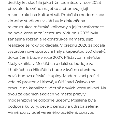
desítky let sloužila jako tržnice, město v roce 2023
převzalo do svého majetku a připravuje její
rekonstrukci na kulturní sál. Proběhla modernizace
zimního stadionu, v září bude dokončena
rekonstrukce městské knihovny a její transformace
na nové komunitní centrum. V dubnu 2025 byla
zahájena rozsáhlá rekonstrukce náměstí, jejíž
realizace se roky odkládala. V březnu 2026 započala
výstavba nové sportovní haly s kapacitou 350 diváků,
dokončená bude v roce 2027. Přístavba mateřské
školy vznikla v Mostištích a další se buduje ve
Lhotkách; na Hliništích bude v květnu otevřena
nová budova dětské skupiny. Modernizací prošel
veřejný prostor v Hrbově, v Olší nad Oslavou se
pracuje na kanalizaci včetně nových komunikací. Na
dvou základních školách ve městě přibyly
modernizované odborné učebny. Posílena byla
podpora kultury, péče o seniory a údržba zeleně.
Výměnou svítidel veřejného osvětlení, opravou