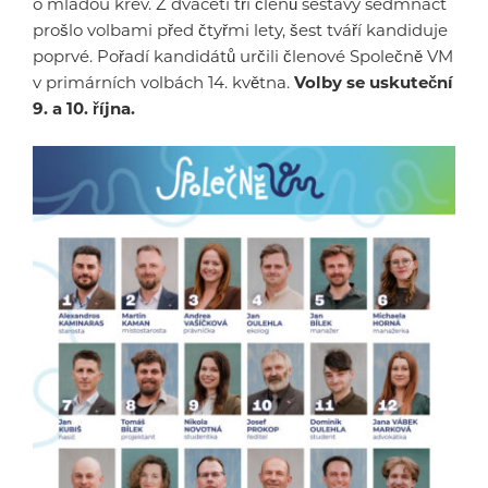
o mladou krev. Z dvaceti tří členů sestavy sedmnáct
prošlo volbami před čtyřmi lety, šest tváří kandiduje
poprvé. Pořadí kandidátů určili členové Společně VM
v primárních volbách 14. května.
Volby se uskuteční
9. a 10. října.