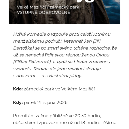
Hořká komedie o vzpouře proti celoživotnímu
manželskému područí. Veterinář Jan (Jiří
Bartoška) se po smrti svého tchána rozhodne, že
už se nenechá řídit svou ráznou ženou Olgou
(Eliška Balzerová), a vydá se hledat ztracenou
svobodu. Rodina ale jeho revoluci sleduje
s obavami — a s vlastními plány.
Kde:
zámecký park ve Velkém Meziříčí
Kdy:
pátek 21. srpna 2026
Promítání začne přibližně ve 20.30 hodin,
občerstvení zprovozníme už od 18 hodin. Těšíme