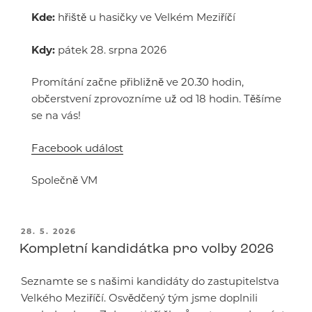
Kde:
hřiště u hasičky ve Velkém Meziříčí
Kdy:
pátek 28. srpna 2026
Promítání začne přibližně ve 20.30 hodin,
občerstvení zprovozníme už od 18 hodin. Těšíme
se na vás!
Facebook událost
Společně VM
PUBLIKOVÁNO
28. 5. 2026
Kompletní kandidátka pro volby 2026
Seznamte se s našimi kandidáty do zastupitelstva
Velkého Meziříčí. Osvědčený tým jsme doplnili