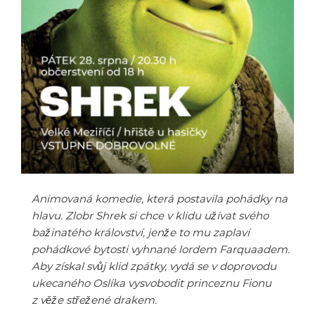
Animovaná komedie, která postavila pohádky na
hlavu. Zlobr Shrek si chce v klidu užívat svého
bažinatého království, jenže to mu zaplaví
pohádkové bytosti vyhnané lordem Farquaadem.
Aby získal svůj klid zpátky, vydá se v doprovodu
ukecaného Oslíka vysvobodit princeznu Fionu
z věže střežené drakem.