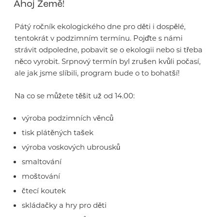
Ahoj Země!
Pátý ročník ekologického dne pro děti i dospělé,
tentokrát v podzimním termínu. Pojďte s námi
strávit odpoledne, pobavit se o ekologii nebo si třeba
něco vyrobit. Srpnový termín byl zrušen kvůli počasí,
ale jak jsme slíbili, program bude o to bohatší!
Na co se můžete těšit už od 14.00:
výroba podzimních věnců
tisk plátěných tašek
výroba voskových ubrousků
smaltování
moštování
čtecí koutek
skládačky a hry pro děti