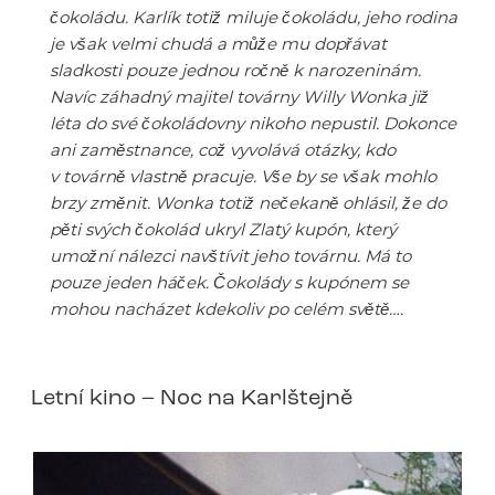
čokoládu. Karlík totiž miluje čokoládu, jeho rodina
je však velmi chudá a může mu dopřávat
sladkosti pouze jednou ročně k narozeninám.
Navíc záhadný majitel továrny Willy Wonka již
léta do své čokoládovny nikoho nepustil. Dokonce
ani zaměstnance, což vyvolává otázky, kdo
v továrně vlastně pracuje. Vše by se však mohlo
brzy změnit. Wonka totiž nečekaně ohlásil, že do
pěti svých čokolád ukryl Zlatý kupón, který
umožní nálezci navštívit jeho továrnu. Má to
pouze jeden háček. Čokolády s kupónem se
mohou nacházet kdekoliv po celém světě….
Letní kino – Noc na Karlštejně