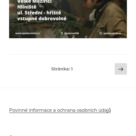
Stránkování
Dalš
Stránka:
1
strá
příspěvků
Povinné informace a ochrana osobních údajů