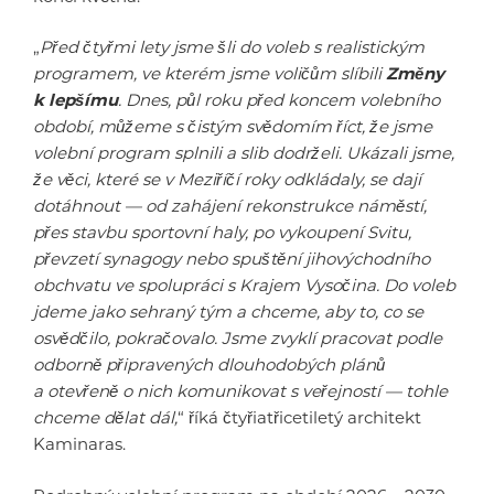
„
Před čtyřmi lety jsme šli do voleb s realistickým
programem, ve kterém jsme voličům slíbili
Změny
k lepšímu
. Dnes, půl roku před koncem volebního
období, můžeme s čistým svědomím říct, že jsme
volební program splnili a slib dodrželi. Ukázali jsme,
že věci, které se v Meziříčí roky odkládaly, se dají
dotáhnout — od zahájení rekonstrukce náměstí,
přes stavbu sportovní haly, po vykoupení Svitu,
převzetí synagogy nebo spuštění jihovýchodního
obchvatu ve spolupráci s Krajem Vysočina. Do voleb
jdeme jako sehraný tým a chceme, aby to, co se
osvědčilo, pokračovalo. Jsme zvyklí pracovat podle
odborně připravených dlouhodobých plánů
a otevřeně o nich komunikovat s veřejností — tohle
chceme dělat dál,
“ říká čtyřiatřicetiletý architekt
Kaminaras.