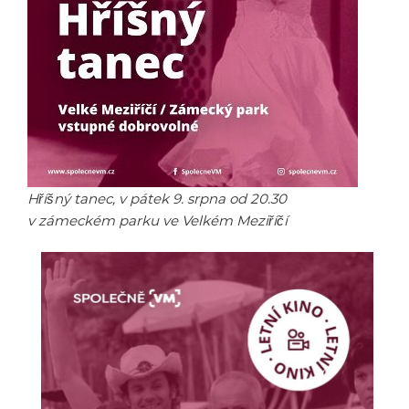
Hříšný tanec, v pátek 9. srpna od 20.30
v zámeckém parku ve Velkém Meziříčí