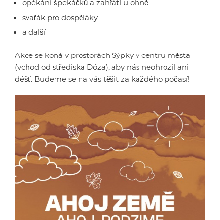
opékání špekáčků a zahřátí u ohně
svařák pro dospěláky
a další
Akce se koná v prostorách Sýpky v centru města
(vchod od střediska Dóza), aby nás neohrozil ani
déšť. Budeme se na vás těšit za každého počasí!