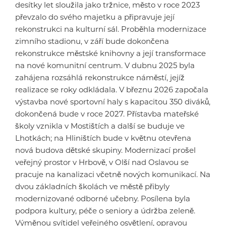
desítky let sloužila jako tržnice, město v roce 2023
převzalo do svého majetku a připravuje její
rekonstrukci na kulturní sál. Proběhla modernizace
zimního stadionu, v září bude dokončena
rekonstrukce městské knihovny a její transformace
na nové komunitní centrum. V dubnu 2025 byla
zahájena rozsáhlá rekonstrukce náměstí, jejíž
realizace se roky odkládala. V březnu 2026 započala
výstavba nové sportovní haly s kapacitou 350 diváků,
dokončená bude v roce 2027. Přístavba mateřské
školy vznikla v Mostištích a další se buduje ve
Lhotkách; na Hliništích bude v květnu otevřena
nová budova dětské skupiny. Modernizací prošel
veřejný prostor v Hrbově, v Olší nad Oslavou se
pracuje na kanalizaci včetně nových komunikací. Na
dvou základních školách ve městě přibyly
modernizované odborné učebny. Posílena byla
podpora kultury, péče o seniory a údržba zeleně.
Výměnou svítidel veřejného osvětlení, opravou