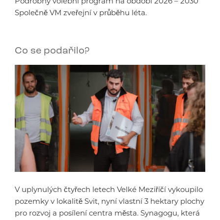
Podrobný volební program na období 2026 – 2030
Společně VM zveřejní v průběhu léta.
Co se podařilo?
V uplynulých čtyřech letech Velké Meziříčí vykoupilo
pozemky v lokalitě Svit, nyní vlastní 3 hektary plochy
pro rozvoj a posílení centra města. Synagogu, která