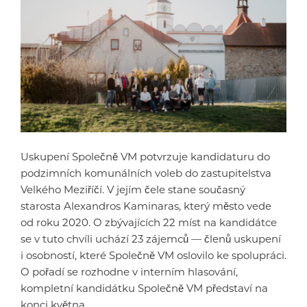
Uskupení Společně VM potvrzuje kandidaturu do
podzimních komunálních voleb do zastupitelstva
Velkého Meziříčí. V jejím čele stane současný
starosta Alexandros Kaminaras, který město vede
od roku 2020. O zbývajících 22 míst na kandidátce
se v tuto chvíli uchází 23 zájemců — členů uskupení
i osobností, které Společně VM oslovilo ke spolupráci.
O pořadí se rozhodne v interním hlasování,
kompletní kandidátku Společně VM představí na
konci května.