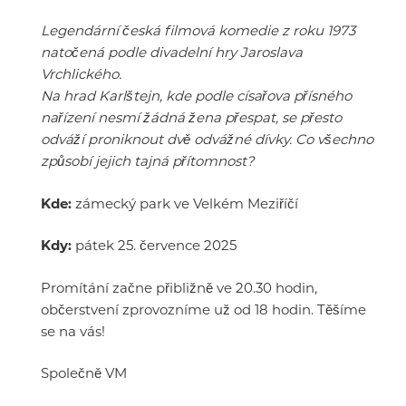
Legendární česká filmová komedie z roku 1973
natočená podle divadelní hry Jaroslava
Vrchlického.
Na hrad Karlštejn, kde podle císařova přísného
nařízení nesmí žádná žena přespat, se přesto
odváží proniknout dvě odvážné dívky. Co všechno
způsobí jejich tajná přítomnost?
Kde:
zámecký park ve Velkém Meziříčí
Kdy:
pátek 25. července 2025
Promítání začne přibližně ve 20.30 hodin,
občerstvení zprovozníme už od 18 hodin. Těšíme
se na vás!
Společně VM