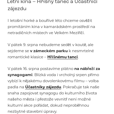
Letní kina – Hříšný tanec a Účastníci
zájezdu
I letošní horké a bouřlivé léto chceme osvěžit
promítáním kina v kamarádském prostředí na
netradičních místech ve Velkém Meziříčí.
V pátek 9. srpna nebudeme sedět v koutě, ale
sejdeme se
v zámeckém parku
k nesmrtelné
romantické klasice –
Hříšnému tanci
.
V pátek 16. srpna postavíme plátno
na nábřeží za
synagogami
. Blízká voda i vrcholný srpen přímo
vybízí k nějakému dovolenkovému filmu – volba
padla na
Účastníky zájezdu
. Pokračuje tak naše
snaha zapojovat synagogu do kulturního života
našeho města i přestože vevnitř není možné
kulturní akce pořádat, dokud neproběhnou
nezbytné stavební úpravy.