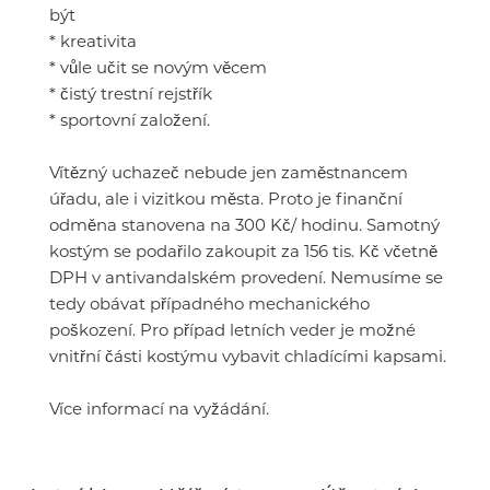
být
* kreativita
* vůle učit se novým věcem
* čistý trestní rejstřík
* sportovní založení.
Vítězný uchazeč nebude jen zaměstnancem
úřadu, ale i vizitkou města. Proto je finanční
odměna stanovena na 300 Kč/ hodinu. Samotný
kostým se podařilo zakoupit za 156 tis. Kč včetně
DPH v antivandalském provedení. Nemusíme se
tedy obávat případného mechanického
poškození. Pro případ letních veder je možné
vnitřní části kostýmu vybavit chladícími kapsami.
Více informací na vyžádání.