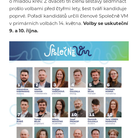
o mladou krev. Z dvaceti tří členů sestavy sedmnáct
prošlo volbami před čtyřmi lety, šest tváří kandiduje
poprvé. Pořadí kandidátů určili členové Společně VM
v primárních volbách 14. května.
Volby se uskuteční
9. a 10. října.