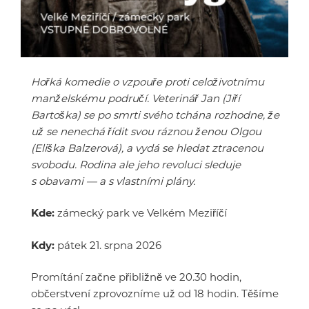
Hořká komedie o vzpouře proti celoživotnímu
manželskému područí. Veterinář Jan (Jiří
Bartoška) se po smrti svého tchána rozhodne, že
už se nenechá řídit svou ráznou ženou Olgou
(Eliška Balzerová), a vydá se hledat ztracenou
svobodu. Rodina ale jeho revoluci sleduje
s obavami — a s vlastními plány.
Kde:
zámecký park ve Velkém Meziříčí
Kdy:
pátek 21. srpna 2026
Promítání začne přibližně ve 20.30 hodin,
občerstvení zprovozníme už od 18 hodin. Těšíme