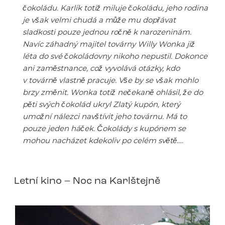
čokoládu. Karlík totiž miluje čokoládu, jeho rodina
je však velmi chudá a může mu dopřávat
sladkosti pouze jednou ročně k narozeninám.
Navíc záhadný majitel továrny Willy Wonka již
léta do své čokoládovny nikoho nepustil. Dokonce
ani zaměstnance, což vyvolává otázky, kdo
v továrně vlastně pracuje. Vše by se však mohlo
brzy změnit. Wonka totiž nečekaně ohlásil, že do
pěti svých čokolád ukryl Zlatý kupón, který
umožní nálezci navštívit jeho továrnu. Má to
pouze jeden háček. Čokolády s kupónem se
mohou nacházet kdekoliv po celém světě….
Letní kino – Noc na Karlštejně