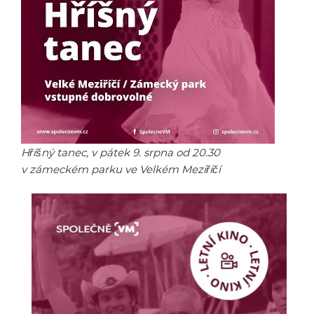
Hříšný tanec, v pátek 9. srpna od 20.30
v zámeckém parku ve Velkém Meziříčí