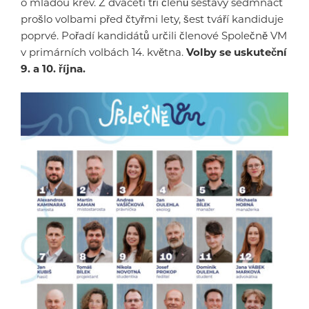
o mladou krev. Z dvaceti tří členů sestavy sedmnáct
prošlo volbami před čtyřmi lety, šest tváří kandiduje
poprvé. Pořadí kandidátů určili členové Společně VM
v primárních volbách 14. května.
Volby se uskuteční
9. a 10. října.