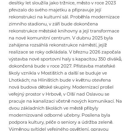
desítky let sloužila jako tržnice, město v roce 2023
převzalo do svého majetku a připravuje její
rekonstrukci na kulturní sál. Proběhla modernizace
zimního stadionu, v září bude dokončena
rekonstrukce městské knihovny a její transformace
na nové komunitní centrum. V dubnu 2025 byla
zahájena rozsáhlá rekonstrukce náměstí, jejíž
realizace se roky odkládala. V březnu 2026 započala
výstavba nové sportovní haly s kapacitou 350 diváků,
dokončená bude v roce 2027. Přístavba mateřské
školy vznikla v Mostištích a další se buduje ve
Lhotkách; na Hliništích bude v květnu otevřena
nová budova dětské skupiny. Modernizací prošel
veřejný prostor v Hrbově, v Olší nad Oslavou se
pracuje na kanalizaci včetně nových komunikací. Na
dvou základních školách ve městě přibyly
modernizované odborné učebny. Posílena byla
podpora kultury, péče o seniory a údržba zeleně.
Výměnou svítidel veřejného osvětlení, opravou