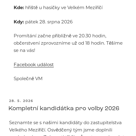
Kde:
hřiště u hasičky ve Velkém Meziříčí
Kdy:
pátek 28. srpna 2026
Promítání začne přibližně ve 20.30 hodin,
občerstvení zprovozníme už od 18 hodin. Těšíme
se na vás!
Facebook událost
Společně VM
PUBLIKOVÁNO
28. 5. 2026
Kompletní kandidátka pro volby 2026
Seznamte se s našimi kandidáty do zastupitelstva
Velkého Meziříčí. Osvědčený tým jsme doplnili