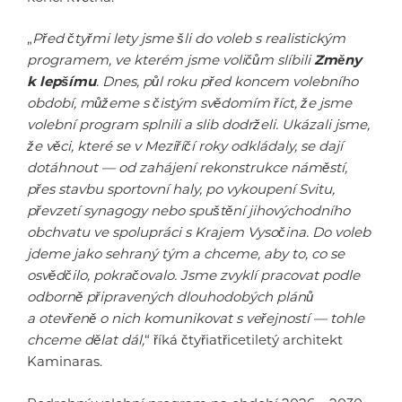
„
Před čtyřmi lety jsme šli do voleb s realistickým
programem, ve kterém jsme voličům slíbili
Změny
k lepšímu
. Dnes, půl roku před koncem volebního
období, můžeme s čistým svědomím říct, že jsme
volební program splnili a slib dodrželi. Ukázali jsme,
že věci, které se v Meziříčí roky odkládaly, se dají
dotáhnout — od zahájení rekonstrukce náměstí,
přes stavbu sportovní haly, po vykoupení Svitu,
převzetí synagogy nebo spuštění jihovýchodního
obchvatu ve spolupráci s Krajem Vysočina. Do voleb
jdeme jako sehraný tým a chceme, aby to, co se
osvědčilo, pokračovalo. Jsme zvyklí pracovat podle
odborně připravených dlouhodobých plánů
a otevřeně o nich komunikovat s veřejností — tohle
chceme dělat dál,
“ říká čtyřiatřicetiletý architekt
Kaminaras.