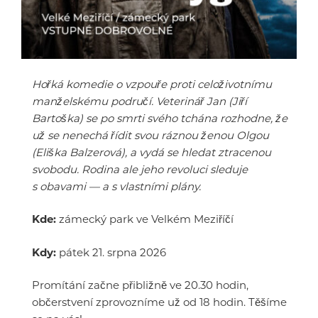
Hořká komedie o vzpouře proti celoživotnímu
manželskému područí. Veterinář Jan (Jiří
Bartoška) se po smrti svého tchána rozhodne, že
už se nenechá řídit svou ráznou ženou Olgou
(Eliška Balzerová), a vydá se hledat ztracenou
svobodu. Rodina ale jeho revoluci sleduje
s obavami — a s vlastními plány.
Kde:
zámecký park ve Velkém Meziříčí
Kdy:
pátek 21. srpna 2026
Promítání začne přibližně ve 20.30 hodin,
občerstvení zprovozníme už od 18 hodin. Těšíme