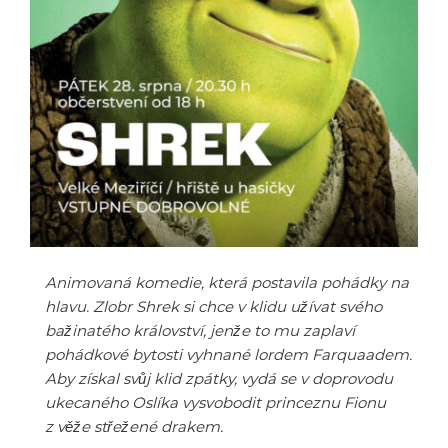
Animovaná komedie, která postavila pohádky na
hlavu. Zlobr Shrek si chce v klidu užívat svého
bažinatého království, jenže to mu zaplaví
pohádkové bytosti vyhnané lordem Farquaadem.
Aby získal svůj klid zpátky, vydá se v doprovodu
ukecaného Oslíka vysvobodit princeznu Fionu
z věže střežené drakem.