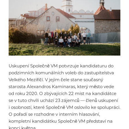
Uskupení Společně VM potvrzuje kandidaturu do
podzimních komunálních voleb do zastupitelstva
Velkého Meziříčí. V jejím čele stane současný
starosta Alexandros Kaminaras, který město vede
od roku 2020. O zbývajících 22 míst na kandidátce
se v tuto chvíli uchází 23 zájemců — členů uskupení
i osobností, které Společně VM oslovilo ke spolupráci.
O pořadí se rozhodne v interním hlasování,
kompletní kandidátku Společně VM představí na
konci května.