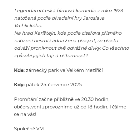
Legendární česká filmová komedie z roku 1973
natočená podle divadelní hry Jaroslava
Vrchlického.
Na hrad Karlštejn, kde podle císařova přísného
nařízení nesmí žádná žena přespat, se přesto
odváží proniknout dvě odvážné dívky. Co všechno
způsobí jejich tajná přítomnost?
Kde:
zámecký park ve Velkém Meziříčí
Kdy:
pátek 25. července 2025
Promítání začne přibližně ve 20.30 hodin,
občerstvení zprovozníme už od 18 hodin. Těšíme
se na vás!
Společně VM