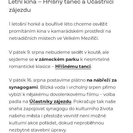
Letní kina – Hříšný tanec a Účastníci
zájezdu
I letošní horké a bouřlivé léto chceme osvěžit
promítáním kina v kamarádském prostředí na
netradičních místech ve Velkém Meziříčí.
V pátek 9. srpna nebudeme sedět v koutě, ale
sejdeme se
v zámeckém parku
k nesmrtelné
romantické klasice –
Hříšnému tanci
.
V pátek 16. srpna postavíme plátno
na nábřeží za
synagogami
. Blízká voda i vrcholný srpen přímo
vybízí k nějakému dovolenkovému filmu – volba
padla na
Účastníky zájezdu
. Pokračuje tak naše
snaha zapojovat synagogu do kulturního života
našeho města i přestože vevnitř není možné
kulturní akce pořádat, dokud neproběhnou
nezbytné stavební úpravy.