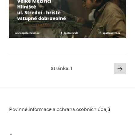
Stránkování
Dalš
Stránka:
1
strá
příspěvků
Povinné informace a ochrana osobních údajů