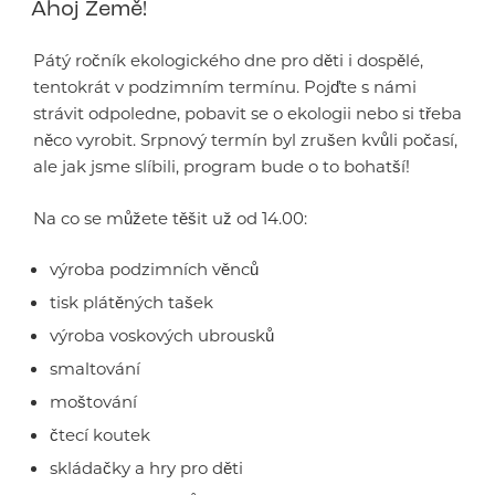
Ahoj Země!
Pátý ročník ekologického dne pro děti i dospělé,
tentokrát v podzimním termínu. Pojďte s námi
strávit odpoledne, pobavit se o ekologii nebo si třeba
něco vyrobit. Srpnový termín byl zrušen kvůli počasí,
ale jak jsme slíbili, program bude o to bohatší!
Na co se můžete těšit už od 14.00:
výroba podzimních věnců
tisk plátěných tašek
výroba voskových ubrousků
smaltování
moštování
čtecí koutek
skládačky a hry pro děti