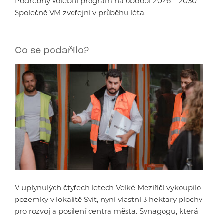
Podrobný volební program na období 2026 – 2030
Společně VM zveřejní v průběhu léta.
Co se podařilo?
V uplynulých čtyřech letech Velké Meziříčí vykoupilo
pozemky v lokalitě Svit, nyní vlastní 3 hektary plochy
pro rozvoj a posílení centra města. Synagogu, která