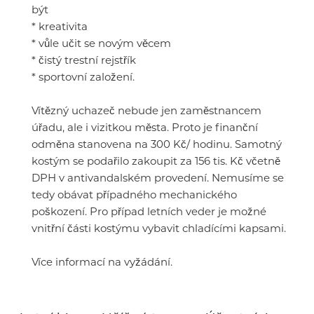
být
* kreativita
* vůle učit se novým věcem
* čistý trestní rejstřík
* sportovní založení.
Vítězný uchazeč nebude jen zaměstnancem
úřadu, ale i vizitkou města. Proto je finanční
odměna stanovena na 300 Kč/ hodinu. Samotný
kostým se podařilo zakoupit za 156 tis. Kč včetně
DPH v antivandalském provedení. Nemusíme se
tedy obávat případného mechanického
poškození. Pro případ letních veder je možné
vnitřní části kostýmu vybavit chladícími kapsami.
Více informací na vyžádání.