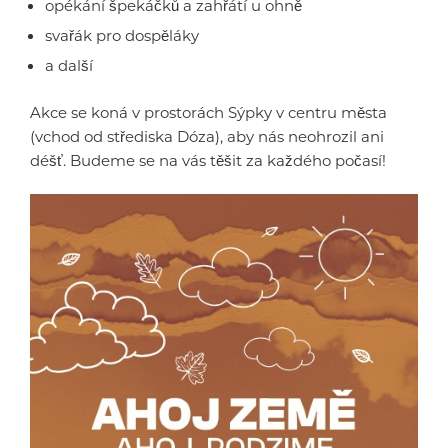
opékání špekáčků a zahřátí u ohně
svařák pro dospěláky
a další
Akce se koná v prostorách Sýpky v centru města
(vchod od střediska Dóza), aby nás neohrozil ani
déšť. Budeme se na vás těšit za každého počasí!