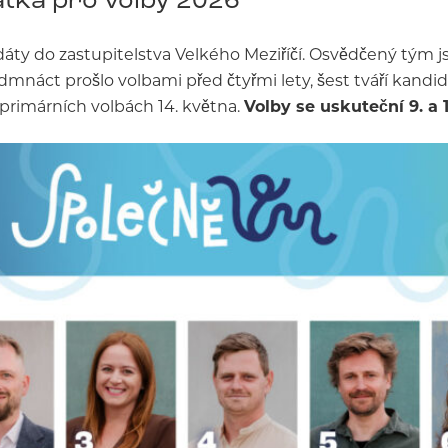
áty do zastupitelstva Velkého Meziříčí. Osvědčený tým j
edmnáct prošlo volbami před čtyřmi lety, šest tváří kand
 primárních volbách 14. května.
Volby se uskuteční 9. a 10