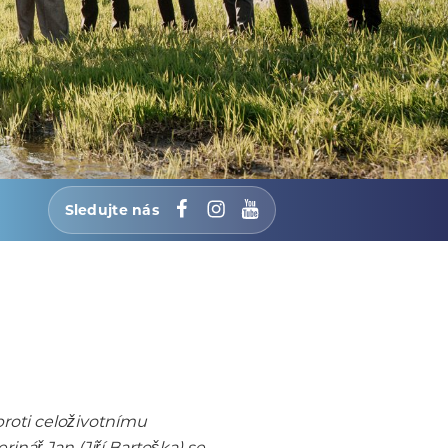
Sledujte nás
Facebook
Instagram
YouTube
roti celoživotnímu
nář Jan (Jiří Bartoška) se