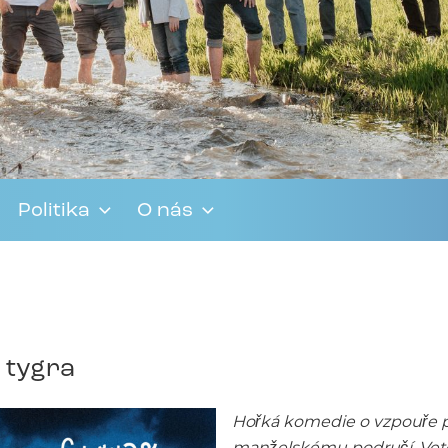
Politika
O nás
e tygra
Hořká komedie o vzpouře p
manželskému područí. Veteri