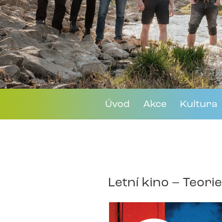
Úvod
Akce
Kultura
Letní kino – Teori