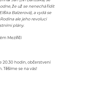
odne, že už se nenechá řídit
liška Balzerová), a vydá se
Rodina ale jeho revoluci
stními plány.
ém Meziříčí
e 20.30 hodin, občerstvení
. Těšíme se na vás!