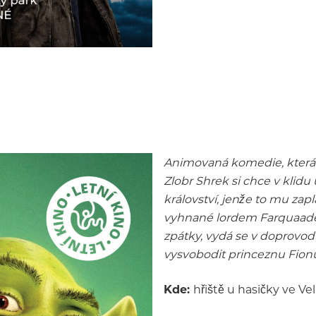
Animovaná komedie, která 
Zlobr Shrek si chce v klidu
království, jenže to mu zap
vyhnané lordem Farquaadem
zpátky, vydá se v doprovo
vysvobodit princeznu Fion
Kde:
hřiště u hasičky ve Ve