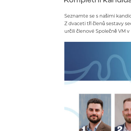
Seznamte se s našimi kandid
Z dvaceti tří členů sestavy s
určili členové Společně VM v