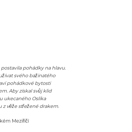
postavila pohádky na hlavu.
 užívat svého bažinatého
laví pohádkové bytosti
. Aby získal svůj klid
du ukecaného Oslíka
u z věže střežené drakem.
lkém Meziříčí