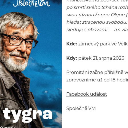
po smrti svého tchána rozh
svou ráznou ženou Olgou (E
hledat ztracenou svobodu. 
sleduje s obavami — a s vla
Kde:
zámecký park ve Velk
Kdy:
pátek 21. srpna 2026
Promítání začne přibližně v
zprovozníme už od 18 hodin
Facebook událost
Společně VM