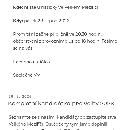
Kde:
hřiště u hasičky ve Velkém Meziříčí
Kdy:
pátek 28. srpna 2026
Promítání začne přibližně ve 20.30 hodin,
občerstvení zprovozníme už od 18 hodin. Těšíme
se na vás!
Facebook událost
Společně VM
PUBLIKOVÁNO
28. 5. 2026
Kompletní kandidátka pro volby 2026
Seznamte se s našimi kandidáty do zastupitelstva
Velkého Meziříčí. Osvědčený tým jsme doplnili