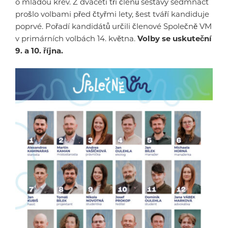
o mladou krev. Z dvaceti tří členů sestavy sedmnáct
prošlo volbami před čtyřmi lety, šest tváří kandiduje
poprvé. Pořadí kandidátů určili členové Společně VM
v primárních volbách 14. května.
Volby se uskuteční
9. a 10. října.