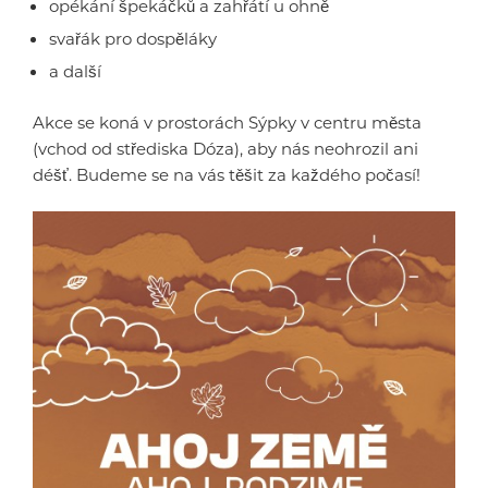
opékání špekáčků a zahřátí u ohně
svařák pro dospěláky
a další
Akce se koná v prostorách Sýpky v centru města
(vchod od střediska Dóza), aby nás neohrozil ani
déšť. Budeme se na vás těšit za každého počasí!