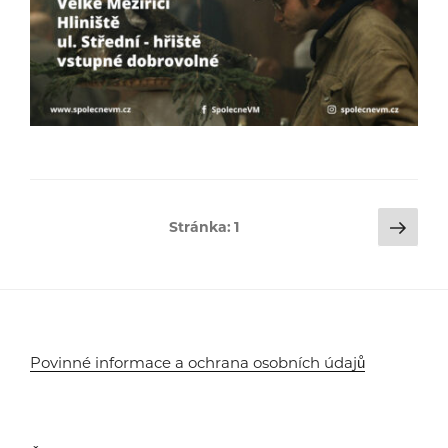
Stránkování
Dalš
Stránka:
1
strá
příspěvků
Povinné informace a ochrana osobních údajů