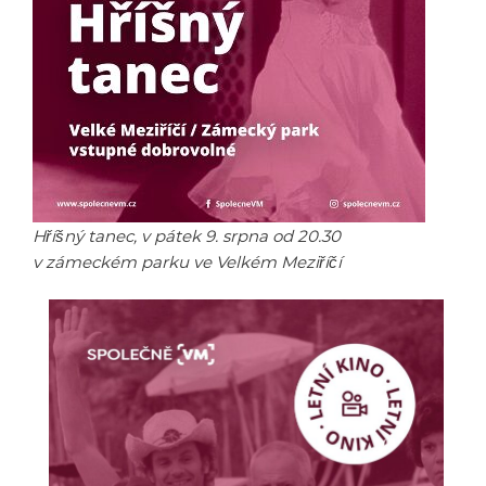
Hříšný tanec, v pátek 9. srpna od 20.30
v zámeckém parku ve Velkém Meziříčí