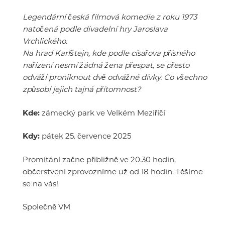
Legendární česká filmová komedie z roku 1973
natočená podle divadelní hry Jaroslava
Vrchlického.
Na hrad Karlštejn, kde podle císařova přísného
nařízení nesmí žádná žena přespat, se přesto
odváží proniknout dvě odvážné dívky. Co všechno
způsobí jejich tajná přítomnost?
Kde:
zámecký park ve Velkém Meziříčí
Kdy:
pátek 25. července 2025
Promítání začne přibližně ve 20.30 hodin,
občerstvení zprovozníme už od 18 hodin. Těšíme
se na vás!
Společně VM