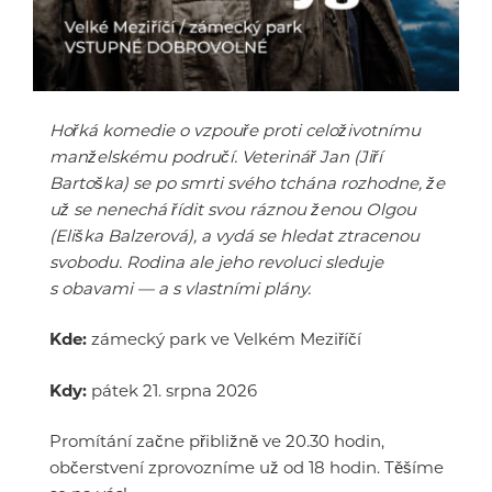
Hořká komedie o vzpouře proti celoživotnímu
manželskému područí. Veterinář Jan (Jiří
Bartoška) se po smrti svého tchána rozhodne, že
už se nenechá řídit svou ráznou ženou Olgou
(Eliška Balzerová), a vydá se hledat ztracenou
svobodu. Rodina ale jeho revoluci sleduje
s obavami — a s vlastními plány.
Kde:
zámecký park ve Velkém Meziříčí
Kdy:
pátek 21. srpna 2026
Promítání začne přibližně ve 20.30 hodin,
občerstvení zprovozníme už od 18 hodin. Těšíme