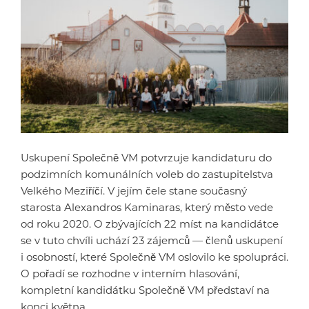
Uskupení Společně VM potvrzuje kandidaturu do
podzimních komunálních voleb do zastupitelstva
Velkého Meziříčí. V jejím čele stane současný
starosta Alexandros Kaminaras, který město vede
od roku 2020. O zbývajících 22 míst na kandidátce
se v tuto chvíli uchází 23 zájemců — členů uskupení
i osobností, které Společně VM oslovilo ke spolupráci.
O pořadí se rozhodne v interním hlasování,
kompletní kandidátku Společně VM představí na
konci května.