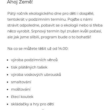
Ahoj Země!
Pátý ročník ekologického dne pro děti i dospělé,
tentokrát v podzimním termínu. Pojďte s námi
strávit odpoledne, pobavit se o ekologii nebo si třeba
něco vyrobit. Srpnový termín byl zrušen kvůli počasí,
ale jak jsme slíbili, program bude o to bohatší!
Na co se můžete těšit už od 14.00:
výroba podzimních věnců
tisk plátěných tašek
výroba voskových ubrousků
smaltování
moštování
čtecí koutek
skládačky a hry pro děti