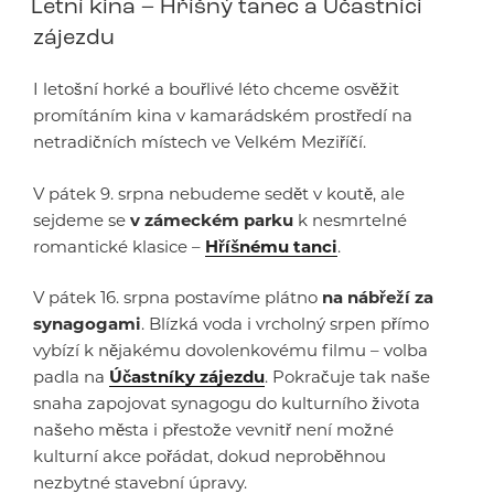
Letní kina – Hříšný tanec a Účastníci
zájezdu
I letošní horké a bouřlivé léto chceme osvěžit
promítáním kina v kamarádském prostředí na
netradičních místech ve Velkém Meziříčí.
V pátek 9. srpna nebudeme sedět v koutě, ale
sejdeme se
v zámeckém parku
k nesmrtelné
romantické klasice –
Hříšnému tanci
.
V pátek 16. srpna postavíme plátno
na nábřeží za
synagogami
. Blízká voda i vrcholný srpen přímo
vybízí k nějakému dovolenkovému filmu – volba
padla na
Účastníky zájezdu
. Pokračuje tak naše
snaha zapojovat synagogu do kulturního života
našeho města i přestože vevnitř není možné
kulturní akce pořádat, dokud neproběhnou
nezbytné stavební úpravy.