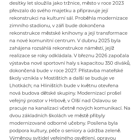
desítky let sloužila jako tržnice, město v roce 2023
převzalo do svého majetku a připravuje její
rekonstrukci na kulturní sál. Proběhla modernizace
zimního stadionu, v září bude dokončena
rekonstrukce městské knihovny a její transformace
na nové komunitní centrum. V dubnu 2025 byla
zahájena rozsáhlá rekonstrukce náměstí, jejíž
realizace se roky odkládala. V březnu 2026 započala
výstavba nové sportovní haly s kapacitou 350 diváků,
dokončená bude v roce 2027. Přístavba mateřské
školy vznikla v Mostištích a další se buduje ve
Lhotkách; na Hliništích bude v květnu otevřena
nová budova dětské skupiny. Modernizací prošel
veřejný prostor v Hrbově, v Olší nad Oslavou se
pracuje na kanalizaci včetně nových komunikací. Na
dvou základních školách ve městě přibyly
modernizované odborné učebny. Posílena byla
podpora kultury, péče o seniory a údržba zeleně.
Výměnou svítidel veřejného osvětlení, opravou