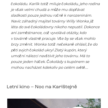
čokoládu. Karlík totiž miluje čokoládu, jeho rodina
je však velmi chudá a může mu dopřávat
sladkosti pouze jednou ročně k narozeninám.
Navíc záhadný majitel továrny Willy Wonka již
léta do své čokoládovny nikoho nepustil. Dokonce
ani zaměstnance, což vyvolává otázky, kdo
v továrně vlastně pracuje. Vše by se však mohlo
brzy změnit. Wonka totiž nečekaně ohlásil, že do
pěti svých čokolád ukryl Zlatý kupón, který
umožní nálezci navštívit jeho továrnu. Má to
pouze jeden háček. Čokolády s kupónem se
mohou nacházet kdekoliv po celém světě….
Letní kino – Noc na Karlštejně