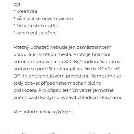
být
* kreativita
* vůle učit se novým věcem
* čistý trestní rejstřík
* sportovní založení.
Vítězný uchazeč nebude jen zaměstnancem
úřadu, ale i vizitkou města. Proto je finanční
odměna stanovena na 300 Kč/ hodinu. Samotný
kostým se podařilo zakoupit za 156 tis. Kč včetně
DPH v antivandalském provedení. Nemusíme se
tedy obávat případného mechanického
poškození. Pro případ letních veder je možné
vnitřní části kostýmu vybavit chladícími kapsami.
Více informací na vyžádání.