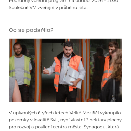
Podrobný volební program na období 2026 – 2030
Společně VM zveřejní v průběhu léta.
Co se podařilo?
V uplynulých čtyřech letech Velké Meziříčí vykoupilo
pozemky v lokalitě Svit, nyní vlastní 3 hektary plochy
pro rozvoj a posílení centra města. Synagogu, která