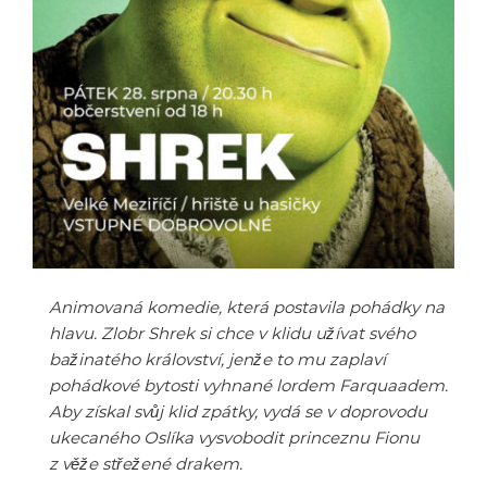
Animovaná komedie, která postavila pohádky na
hlavu. Zlobr Shrek si chce v klidu užívat svého
bažinatého království, jenže to mu zaplaví
pohádkové bytosti vyhnané lordem Farquaadem.
Aby získal svůj klid zpátky, vydá se v doprovodu
ukecaného Oslíka vysvobodit princeznu Fionu
z věže střežené drakem.