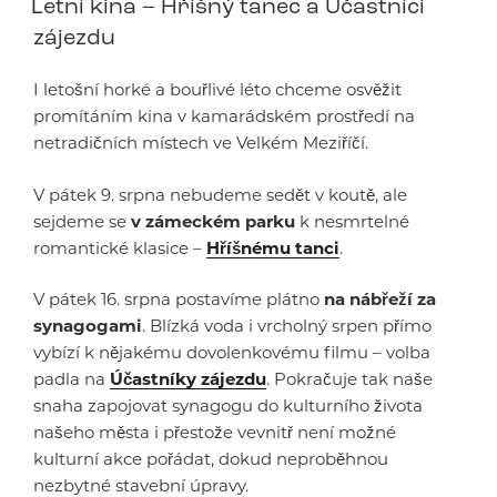
Letní kina – Hříšný tanec a Účastníci
zájezdu
I letošní horké a bouřlivé léto chceme osvěžit
promítáním kina v kamarádském prostředí na
netradičních místech ve Velkém Meziříčí.
V pátek 9. srpna nebudeme sedět v koutě, ale
sejdeme se
v zámeckém parku
k nesmrtelné
romantické klasice –
Hříšnému tanci
.
V pátek 16. srpna postavíme plátno
na nábřeží za
synagogami
. Blízká voda i vrcholný srpen přímo
vybízí k nějakému dovolenkovému filmu – volba
padla na
Účastníky zájezdu
. Pokračuje tak naše
snaha zapojovat synagogu do kulturního života
našeho města i přestože vevnitř není možné
kulturní akce pořádat, dokud neproběhnou
nezbytné stavební úpravy.