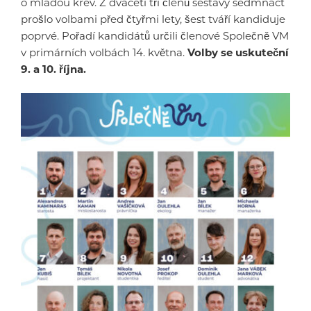
o mladou krev. Z dvaceti tří členů sestavy sedmnáct
prošlo volbami před čtyřmi lety, šest tváří kandiduje
poprvé. Pořadí kandidátů určili členové Společně VM
v primárních volbách 14. května.
Volby se uskuteční
9. a 10. října.