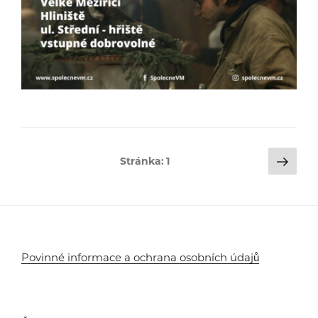
Stránkování
Dalš
Stránka:
1
strá
příspěvků
Povinné informace a ochrana osobních údajů