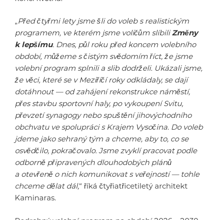
„
Před čtyřmi lety jsme šli do voleb s realistickým
programem, ve kterém jsme voličům slíbili
Změny
k lepšímu
. Dnes, půl roku před koncem volebního
období, můžeme s čistým svědomím říct, že jsme
volební program splnili a slib dodrželi. Ukázali jsme,
že věci, které se v Meziříčí roky odkládaly, se dají
dotáhnout — od zahájení rekonstrukce náměstí,
přes stavbu sportovní haly, po vykoupení Svitu,
převzetí synagogy nebo spuštění jihovýchodního
obchvatu ve spolupráci s Krajem Vysočina. Do voleb
jdeme jako sehraný tým a chceme, aby to, co se
osvědčilo, pokračovalo. Jsme zvyklí pracovat podle
odborně připravených dlouhodobých plánů
a otevřeně o nich komunikovat s veřejností — tohle
chceme dělat dál,
“ říká čtyřiatřicetiletý architekt
Kaminaras.