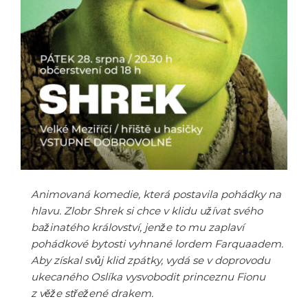
Animovaná komedie, která postavila pohádky na
hlavu. Zlobr Shrek si chce v klidu užívat svého
bažinatého království, jenže to mu zaplaví
pohádkové bytosti vyhnané lordem Farquaadem.
Aby získal svůj klid zpátky, vydá se v doprovodu
ukecaného Oslíka vysvobodit princeznu Fionu
z věže střežené drakem.