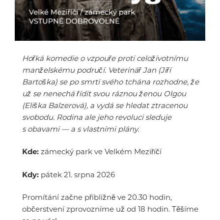
Hořká komedie o vzpouře proti celoživotnímu
manželskému područí. Veterinář Jan (Jiří
Bartoška) se po smrti svého tchána rozhodne, že
už se nenechá řídit svou ráznou ženou Olgou
(Eliška Balzerová), a vydá se hledat ztracenou
svobodu. Rodina ale jeho revoluci sleduje
s obavami — a s vlastními plány.
Kde:
zámecký park ve Velkém Meziříčí
Kdy:
pátek 21. srpna 2026
Promítání začne přibližně ve 20.30 hodin,
občerstvení zprovozníme už od 18 hodin. Těšíme