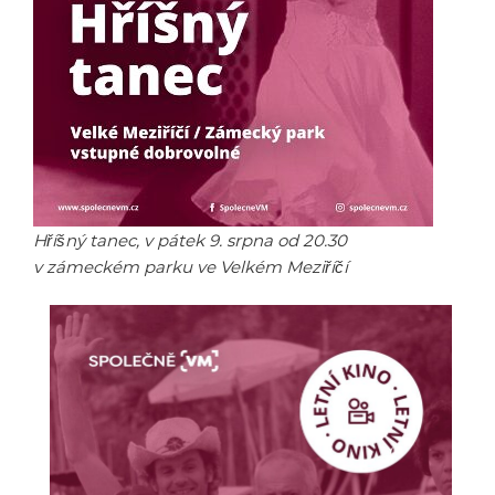
Hříšný tanec, v pátek 9. srpna od 20.30
v zámeckém parku ve Velkém Meziříčí