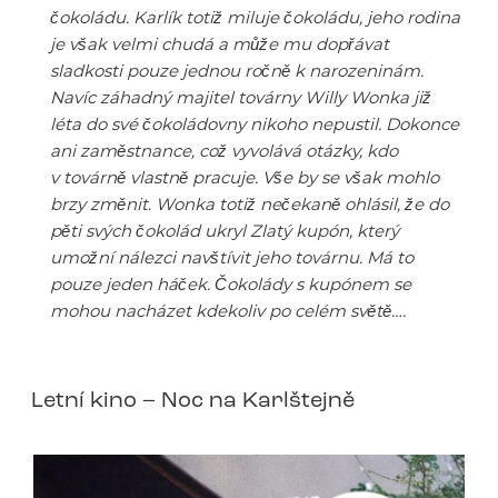
čokoládu. Karlík totiž miluje čokoládu, jeho rodina
je však velmi chudá a může mu dopřávat
sladkosti pouze jednou ročně k narozeninám.
Navíc záhadný majitel továrny Willy Wonka již
léta do své čokoládovny nikoho nepustil. Dokonce
ani zaměstnance, což vyvolává otázky, kdo
v továrně vlastně pracuje. Vše by se však mohlo
brzy změnit. Wonka totiž nečekaně ohlásil, že do
pěti svých čokolád ukryl Zlatý kupón, který
umožní nálezci navštívit jeho továrnu. Má to
pouze jeden háček. Čokolády s kupónem se
mohou nacházet kdekoliv po celém světě….
Letní kino – Noc na Karlštejně