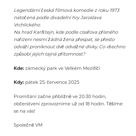
Legendární česká filmová komedie z roku 1973
natočená podle divadelní hry Jaroslava
Vrchlického.
Na hrad Karlštejn, kde podle císařova přísného
nařízení nesmí žádná žena přespat, se přesto
odváží proniknout dvě odvážné dívky. Co všechno
způsobí jejich tajná přítomnost?
Kde:
zámecký park ve Velkém Meziříčí
Kdy:
pátek 25. července 2025
Promítání začne přibližně ve 20.30 hodin,
občerstvení zprovozníme už od 18 hodin. Těšíme
se na vás!
Společně VM