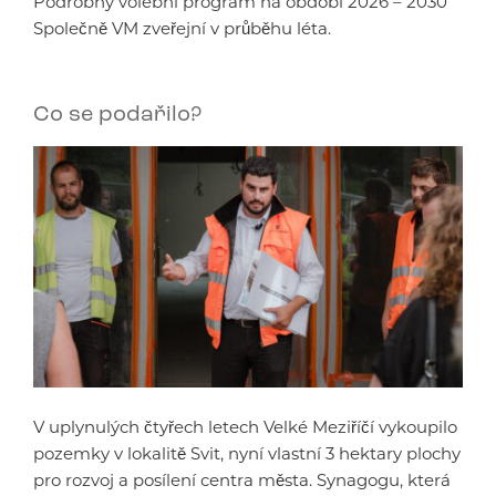
Podrobný volební program na období 2026 – 2030
Společně VM zveřejní v průběhu léta.
Co se podařilo?
V uplynulých čtyřech letech Velké Meziříčí vykoupilo
pozemky v lokalitě Svit, nyní vlastní 3 hektary plochy
pro rozvoj a posílení centra města. Synagogu, která