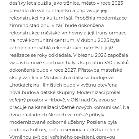
desítky let sloužila jako tržnice, město v roce 2023
převzalo do svého majetku a připravuje její
rekonstrukci na kulturní sál. Proběhla modernizace
zimního stadionu, v září bude dokončena
rekonstrukce městské knihovny a její transformace
na nové komunitní centrum. V dubnu 2025 byla
zahájena rozsáhlá rekonstrukce náměstí, jejíž
realizace se roky odkládala. V březnu 2026 započala
výstavba nové sportovní haly s kapacitou 350 diváků,
dokončená bude v roce 2027. Přístavba mateřské
školy vznikla v Mostištích a další se buduje ve
Lhotkách; na Hliništích bude v květnu otevřena
nová budova dětské skupiny. Modernizací prošel
veřejný prostor v Hrbově, v Olší nad Oslavou se
pracuje na kanalizaci včetně nových komunikací. Na
dvou základních školách ve městě přibyly
modernizované odborné učebny. Posílena byla
podpora kultury, péče o seniory a údržba zeleně.
Výměnou svítidel veřejného osvětlení, opravou