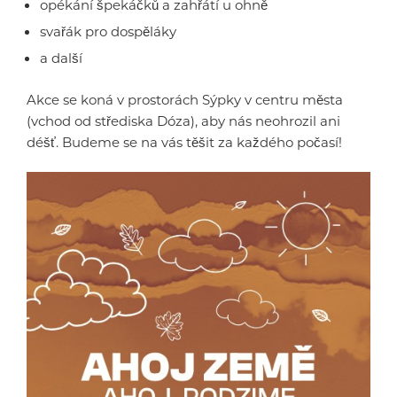
opékání špekáčků a zahřátí u ohně
svařák pro dospěláky
a další
Akce se koná v prostorách Sýpky v centru města
(vchod od střediska Dóza), aby nás neohrozil ani
déšť. Budeme se na vás těšit za každého počasí!