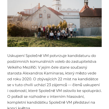
Uskupení Společně VM potvrzuje kandidaturu do
podzimních komunálních voleb do zastupitelstva
Velkého Meziříčí. V jejím čele stane současný
starosta Alexandros Kaminaras, který město vede
od roku 2020. O zbývajících 22 míst na kandidátce
se v tuto chvíli uchází 23 zájemců — členů uskupení
i osobností, které Společně VM oslovilo ke spolupráci.
O pořadí se rozhodne v interním hlasování,
kompletní kandidátku Společně VM představí na
konci května.