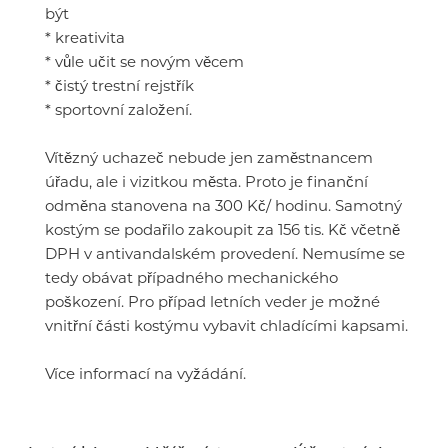
být
* kreativita
* vůle učit se novým věcem
* čistý trestní rejstřík
* sportovní založení.
Vítězný uchazeč nebude jen zaměstnancem
úřadu, ale i vizitkou města. Proto je finanční
odměna stanovena na 300 Kč/ hodinu. Samotný
kostým se podařilo zakoupit za 156 tis. Kč včetně
DPH v antivandalském provedení. Nemusíme se
tedy obávat případného mechanického
poškození. Pro případ letních veder je možné
vnitřní části kostýmu vybavit chladícími kapsami.
Více informací na vyžádání.