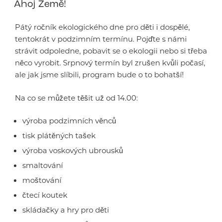
Ahoj Země!
Pátý ročník ekologického dne pro děti i dospělé,
tentokrát v podzimním termínu. Pojďte s námi
strávit odpoledne, pobavit se o ekologii nebo si třeba
něco vyrobit. Srpnový termín byl zrušen kvůli počasí,
ale jak jsme slíbili, program bude o to bohatší!
Na co se můžete těšit už od 14.00:
výroba podzimních věnců
tisk plátěných tašek
výroba voskových ubrousků
smaltování
moštování
čtecí koutek
skládačky a hry pro děti