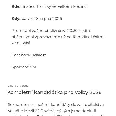
Kde:
hřiště u hasičky ve Velkém Meziříčí
Kdy:
pátek 28. srpna 2026
Promítání začne přibližně ve 20.30 hodin,
občerstvení zprovozníme už od 18 hodin. Těšíme
se na vás!
Facebook událost
Společně VM
PUBLIKOVÁNO
28. 5. 2026
Kompletní kandidátka pro volby 2026
Seznamte se s našimi kandidáty do zastupitelstva
Velkého Meziříčí. Osvědčený tým jsme doplnili