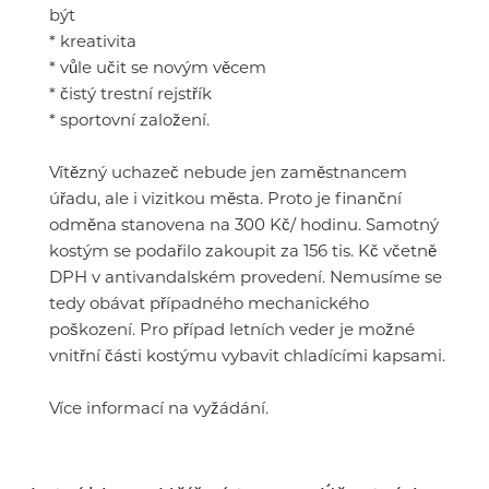
být
* kreativita
* vůle učit se novým věcem
* čistý trestní rejstřík
* sportovní založení.
Vítězný uchazeč nebude jen zaměstnancem
úřadu, ale i vizitkou města. Proto je finanční
odměna stanovena na 300 Kč/ hodinu. Samotný
kostým se podařilo zakoupit za 156 tis. Kč včetně
DPH v antivandalském provedení. Nemusíme se
tedy obávat případného mechanického
poškození. Pro případ letních veder je možné
vnitřní části kostýmu vybavit chladícími kapsami.
Více informací na vyžádání.