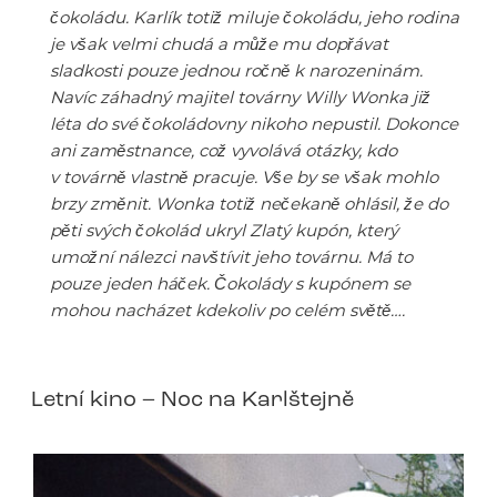
čokoládu. Karlík totiž miluje čokoládu, jeho rodina
je však velmi chudá a může mu dopřávat
sladkosti pouze jednou ročně k narozeninám.
Navíc záhadný majitel továrny Willy Wonka již
léta do své čokoládovny nikoho nepustil. Dokonce
ani zaměstnance, což vyvolává otázky, kdo
v továrně vlastně pracuje. Vše by se však mohlo
brzy změnit. Wonka totiž nečekaně ohlásil, že do
pěti svých čokolád ukryl Zlatý kupón, který
umožní nálezci navštívit jeho továrnu. Má to
pouze jeden háček. Čokolády s kupónem se
mohou nacházet kdekoliv po celém světě….
Letní kino – Noc na Karlštejně