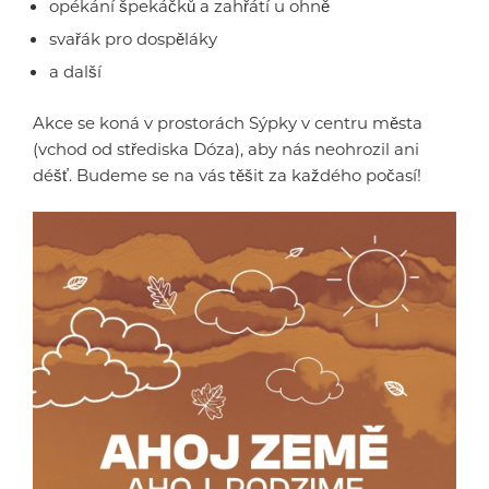
opékání špekáčků a zahřátí u ohně
svařák pro dospěláky
a další
Akce se koná v prostorách Sýpky v centru města
(vchod od střediska Dóza), aby nás neohrozil ani
déšť. Budeme se na vás těšit za každého počasí!