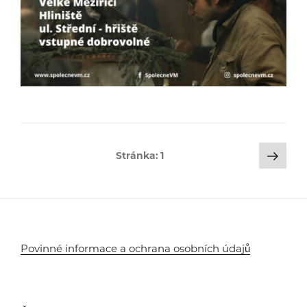
Stránkování
Dalš
Stránka:
1
strá
příspěvků
Povinné informace a ochrana osobních údajů