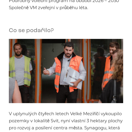
Podrobný volební program na období 2026 – 2030
Společně VM zveřejní v průběhu léta.
Co se podařilo?
V uplynulých čtyřech letech Velké Meziříčí vykoupilo
pozemky v lokalitě Svit, nyní vlastní 3 hektary plochy
pro rozvoj a posílení centra města. Synagogu, která