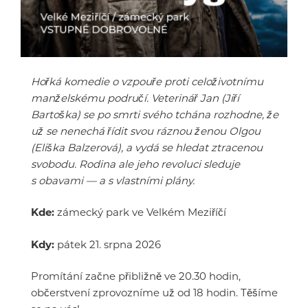
Hořká komedie o vzpouře proti celoživotnímu
manželskému područí. Veterinář Jan (Jiří
Bartoška) se po smrti svého tchána rozhodne, že
už se nenechá řídit svou ráznou ženou Olgou
(Eliška Balzerová), a vydá se hledat ztracenou
svobodu. Rodina ale jeho revoluci sleduje
s obavami — a s vlastními plány.
Kde:
zámecký park ve Velkém Meziříčí
Kdy:
pátek 21. srpna 2026
Promítání začne přibližně ve 20.30 hodin,
občerstvení zprovozníme už od 18 hodin. Těšíme