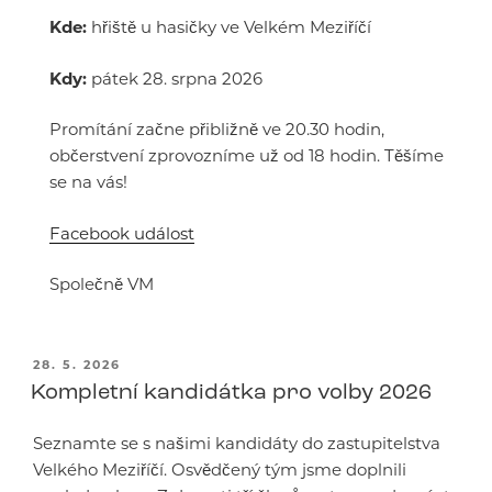
Kde:
hřiště u hasičky ve Velkém Meziříčí
Kdy:
pátek 28. srpna 2026
Promítání začne přibližně ve 20.30 hodin,
občerstvení zprovozníme už od 18 hodin. Těšíme
se na vás!
Facebook událost
Společně VM
PUBLIKOVÁNO
28. 5. 2026
Kompletní kandidátka pro volby 2026
Seznamte se s našimi kandidáty do zastupitelstva
Velkého Meziříčí. Osvědčený tým jsme doplnili