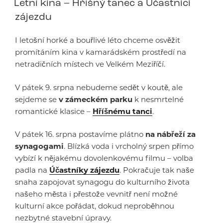
Letní kina – Hříšný tanec a Účastníci
zájezdu
I letošní horké a bouřlivé léto chceme osvěžit
promítáním kina v kamarádském prostředí na
netradičních místech ve Velkém Meziříčí.
V pátek 9. srpna nebudeme sedět v koutě, ale
sejdeme se
v zámeckém parku
k nesmrtelné
romantické klasice –
Hříšnému tanci
.
V pátek 16. srpna postavíme plátno
na nábřeží za
synagogami
. Blízká voda i vrcholný srpen přímo
vybízí k nějakému dovolenkovému filmu – volba
padla na
Účastníky zájezdu
. Pokračuje tak naše
snaha zapojovat synagogu do kulturního života
našeho města i přestože vevnitř není možné
kulturní akce pořádat, dokud neproběhnou
nezbytné stavební úpravy.