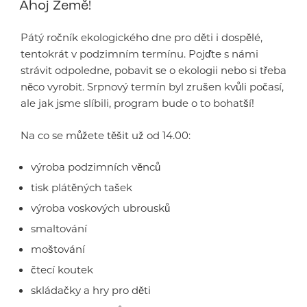
Ahoj Země!
Pátý ročník ekologického dne pro děti i dospělé,
tentokrát v podzimním termínu. Pojďte s námi
strávit odpoledne, pobavit se o ekologii nebo si třeba
něco vyrobit. Srpnový termín byl zrušen kvůli počasí,
ale jak jsme slíbili, program bude o to bohatší!
Na co se můžete těšit už od 14.00:
výroba podzimních věnců
tisk plátěných tašek
výroba voskových ubrousků
smaltování
moštování
čtecí koutek
skládačky a hry pro děti