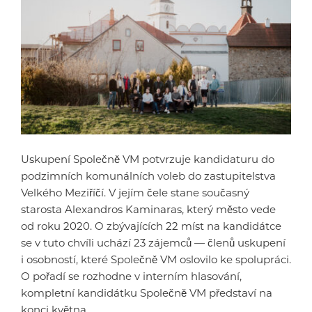
Uskupení Společně VM potvrzuje kandidaturu do
podzimních komunálních voleb do zastupitelstva
Velkého Meziříčí. V jejím čele stane současný
starosta Alexandros Kaminaras, který město vede
od roku 2020. O zbývajících 22 míst na kandidátce
se v tuto chvíli uchází 23 zájemců — členů uskupení
i osobností, které Společně VM oslovilo ke spolupráci.
O pořadí se rozhodne v interním hlasování,
kompletní kandidátku Společně VM představí na
konci května.