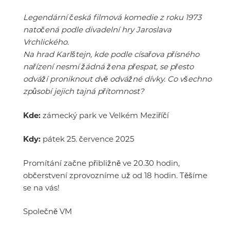
Legendární česká filmová komedie z roku 1973
natočená podle divadelní hry Jaroslava
Vrchlického.
Na hrad Karlštejn, kde podle císařova přísného
nařízení nesmí žádná žena přespat, se přesto
odváží proniknout dvě odvážné dívky. Co všechno
způsobí jejich tajná přítomnost?
Kde:
zámecký park ve Velkém Meziříčí
Kdy:
pátek 25. července 2025
Promítání začne přibližně ve 20.30 hodin,
občerstvení zprovozníme už od 18 hodin. Těšíme
se na vás!
Společně VM