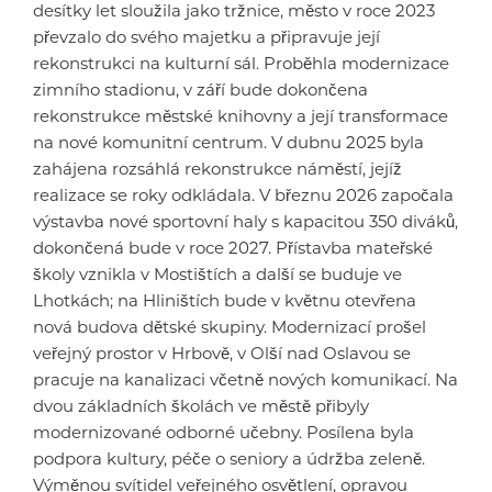
desítky let sloužila jako tržnice, město v roce 2023
převzalo do svého majetku a připravuje její
rekonstrukci na kulturní sál. Proběhla modernizace
zimního stadionu, v září bude dokončena
rekonstrukce městské knihovny a její transformace
na nové komunitní centrum. V dubnu 2025 byla
zahájena rozsáhlá rekonstrukce náměstí, jejíž
realizace se roky odkládala. V březnu 2026 započala
výstavba nové sportovní haly s kapacitou 350 diváků,
dokončená bude v roce 2027. Přístavba mateřské
školy vznikla v Mostištích a další se buduje ve
Lhotkách; na Hliništích bude v květnu otevřena
nová budova dětské skupiny. Modernizací prošel
veřejný prostor v Hrbově, v Olší nad Oslavou se
pracuje na kanalizaci včetně nových komunikací. Na
dvou základních školách ve městě přibyly
modernizované odborné učebny. Posílena byla
podpora kultury, péče o seniory a údržba zeleně.
Výměnou svítidel veřejného osvětlení, opravou