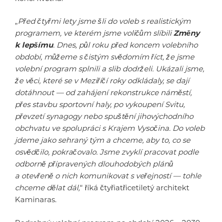
„
Před čtyřmi lety jsme šli do voleb s realistickým
programem, ve kterém jsme voličům slíbili
Změny
k lepšímu
. Dnes, půl roku před koncem volebního
období, můžeme s čistým svědomím říct, že jsme
volební program splnili a slib dodrželi. Ukázali jsme,
že věci, které se v Meziříčí roky odkládaly, se dají
dotáhnout — od zahájení rekonstrukce náměstí,
přes stavbu sportovní haly, po vykoupení Svitu,
převzetí synagogy nebo spuštění jihovýchodního
obchvatu ve spolupráci s Krajem Vysočina. Do voleb
jdeme jako sehraný tým a chceme, aby to, co se
osvědčilo, pokračovalo. Jsme zvyklí pracovat podle
odborně připravených dlouhodobých plánů
a otevřeně o nich komunikovat s veřejností — tohle
chceme dělat dál,
“ říká čtyřiatřicetiletý architekt
Kaminaras.