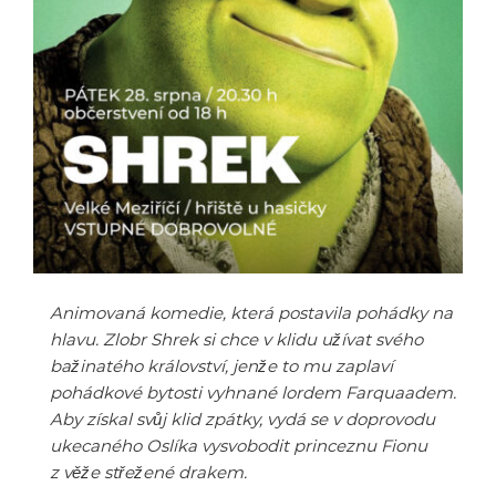
Animovaná komedie, která postavila pohádky na
hlavu. Zlobr Shrek si chce v klidu užívat svého
bažinatého království, jenže to mu zaplaví
pohádkové bytosti vyhnané lordem Farquaadem.
Aby získal svůj klid zpátky, vydá se v doprovodu
ukecaného Oslíka vysvobodit princeznu Fionu
z věže střežené drakem.