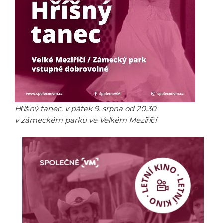
Hříšný tanec, v pátek 9. srpna od 20.30
v zámeckém parku ve Velkém Meziříčí