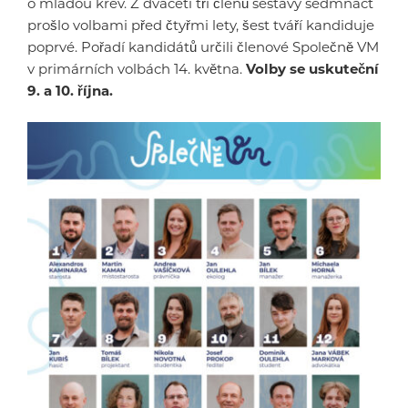
o mladou krev. Z dvaceti tří členů sestavy sedmnáct
prošlo volbami před čtyřmi lety, šest tváří kandiduje
poprvé. Pořadí kandidátů určili členové Společně VM
v primárních volbách 14. května.
Volby se uskuteční
9. a 10. října.