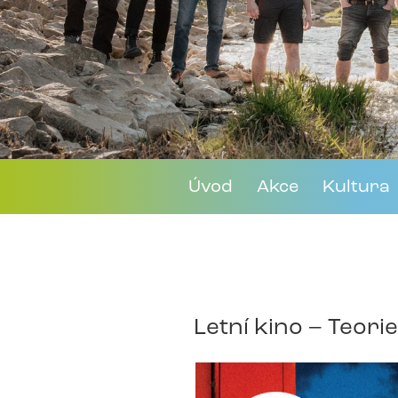
Úvod
Akce
Kultura
Letní kino – Teori