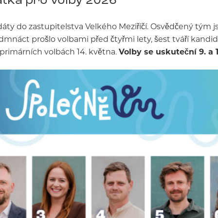
áty do zastupitelstva Velkého Meziříčí. Osvědčený tým j
edmnáct prošlo volbami před čtyřmi lety, šest tváří kand
 primárních volbách 14. května.
Volby se uskuteční 9. a 10