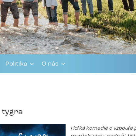
Politika
O nás
e tygra
Hořká komedie o vzpouře p
manželskému područí. Veteri