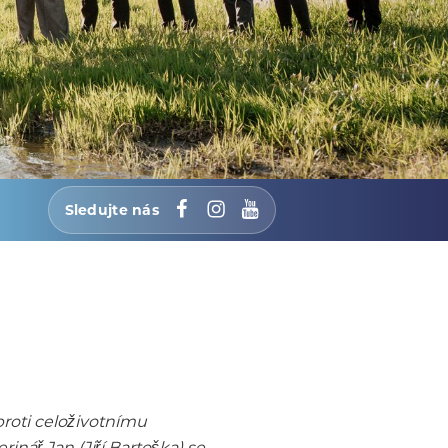
Sledujte nás
Facebook
Instagram
YouTube
roti celoživotnímu
nář Jan (Jiří Bartoška) se