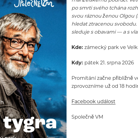
po smrti svého tchána rozh
svou ráznou ženou Olgou (E
hledat ztracenou svobodu. 
sleduje s obavami — a s vla
Kde:
zámecký park ve Velk
Kdy:
pátek 21. srpna 2026
Promítání začne přibližně v
zprovozníme už od 18 hodin
Facebook událost
Společně VM