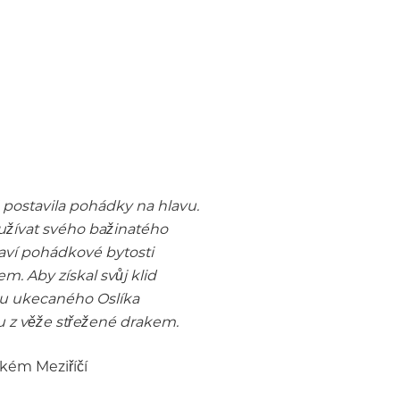
postavila pohádky na hlavu.
 užívat svého bažinatého
laví pohádkové bytosti
. Aby získal svůj klid
du ukecaného Oslíka
u z věže střežené drakem.
lkém Meziříčí