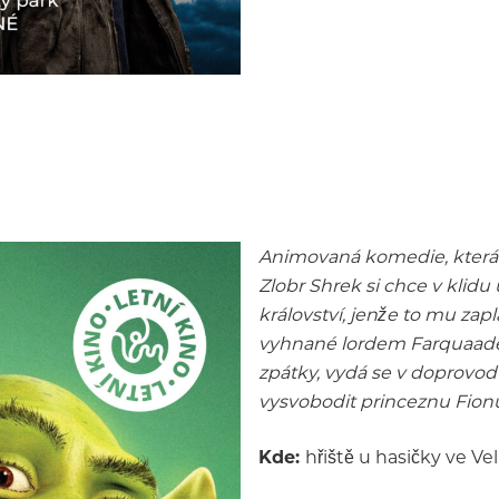
Animovaná komedie, která 
Zlobr Shrek si chce v klidu
království, jenže to mu zap
vyhnané lordem Farquaadem
zpátky, vydá se v doprovo
vysvobodit princeznu Fion
Kde:
hřiště u hasičky ve Ve