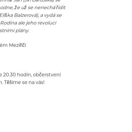
odne, že už se nenechá řídit
liška Balzerová), a vydá se
Rodina ale jeho revoluci
stními plány.
ém Meziříčí
e 20.30 hodin, občerstvení
. Těšíme se na vás!