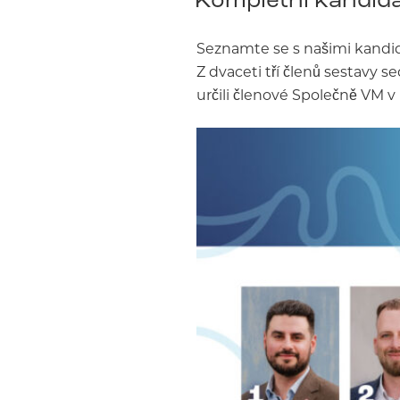
Seznamte se s našimi kandid
Z dvaceti tří členů sestavy s
určili členové Společně VM v