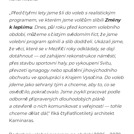
„
Před čtyřmi lety jsme šli do voleb s realistickým
programem, ve kterém jsme voličům slíbili
Změny
k lepšímu
. Dnes, půl roku před koncem volebního
období, můžeme s čistým svědomím říct, že jsme
volební program splnili a slib dodrželi. Ukázali jsme,
že věci, které se v Meziříčí roky odkládaly, se dají
dotáhnout — od zahájení rekonstrukce náměstí,
přes stavbu sportovní haly, po vykoupení Svitu,
převzetí synagogy nebo spuštění jihovýchodního
obchvatu ve spolupráci s Krajem Vysočina. Do voleb
jdeme jako sehraný tým a chceme, aby to, co se
osvědčilo, pokračovalo. Jsme zvyklí pracovat podle
odborně připravených dlouhodobých plánů
a otevřeně o nich komunikovat s veřejností — tohle
chceme dělat dál,
“ říká čtyřiatřicetiletý architekt
Kaminaras.