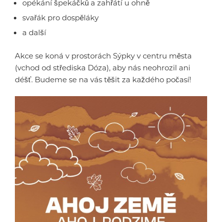
opékání špekáčků a zahřátí u ohně
svařák pro dospěláky
a další
Akce se koná v prostorách Sýpky v centru města
(vchod od střediska Dóza), aby nás neohrozil ani
déšť. Budeme se na vás těšit za každého počasí!