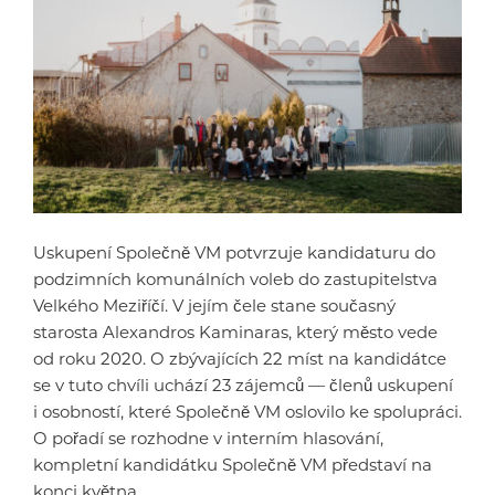
Uskupení Společně VM potvrzuje kandidaturu do
podzimních komunálních voleb do zastupitelstva
Velkého Meziříčí. V jejím čele stane současný
starosta Alexandros Kaminaras, který město vede
od roku 2020. O zbývajících 22 míst na kandidátce
se v tuto chvíli uchází 23 zájemců — členů uskupení
i osobností, které Společně VM oslovilo ke spolupráci.
O pořadí se rozhodne v interním hlasování,
kompletní kandidátku Společně VM představí na
konci května.