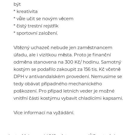
být
* kreativita
* vůle učit se novým věcem
* čistý trestní rejstřík
* sportovní založení.
Vítězný uchazeč nebude jen zaměstnancem
úřadu, ale i vizitkou města. Proto je finanční
odměna stanovena na 300 Kč/ hodinu. Samotný
kostým se podařilo zakoupit za 156 tis. Kč včetně
DPH v antivandalském provedení. Nemusíme se
tedy obávat případného mechanického
poškození. Pro případ letních veder je možné
vnitřní části kostýmu vybavit chladícími kapsami.
Více informací na vyžádání.