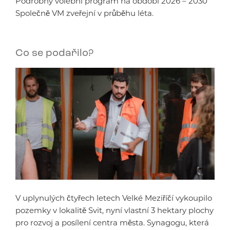
Podrobný volební program na období 2026 – 2030
Společně VM zveřejní v průběhu léta.
Co se podařilo?
V uplynulých čtyřech letech Velké Meziříčí vykoupilo
pozemky v lokalitě Svit, nyní vlastní 3 hektary plochy
pro rozvoj a posílení centra města. Synagogu, která