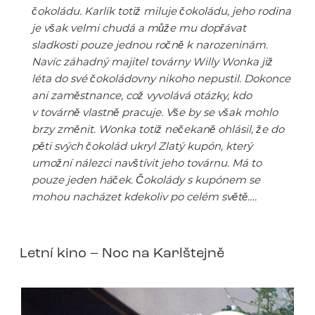
čokoládu. Karlík totiž miluje čokoládu, jeho rodina
je však velmi chudá a může mu dopřávat
sladkosti pouze jednou ročně k narozeninám.
Navíc záhadný majitel továrny Willy Wonka již
léta do své čokoládovny nikoho nepustil. Dokonce
ani zaměstnance, což vyvolává otázky, kdo
v továrně vlastně pracuje. Vše by se však mohlo
brzy změnit. Wonka totiž nečekaně ohlásil, že do
pěti svých čokolád ukryl Zlatý kupón, který
umožní nálezci navštívit jeho továrnu. Má to
pouze jeden háček. Čokolády s kupónem se
mohou nacházet kdekoliv po celém světě….
Letní kino – Noc na Karlštejně