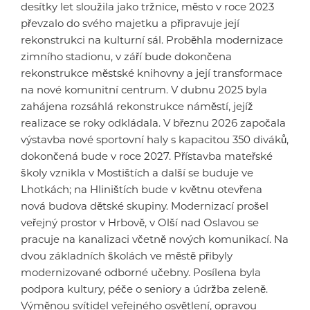
desítky let sloužila jako tržnice, město v roce 2023
převzalo do svého majetku a připravuje její
rekonstrukci na kulturní sál. Proběhla modernizace
zimního stadionu, v září bude dokončena
rekonstrukce městské knihovny a její transformace
na nové komunitní centrum. V dubnu 2025 byla
zahájena rozsáhlá rekonstrukce náměstí, jejíž
realizace se roky odkládala. V březnu 2026 započala
výstavba nové sportovní haly s kapacitou 350 diváků,
dokončená bude v roce 2027. Přístavba mateřské
školy vznikla v Mostištích a další se buduje ve
Lhotkách; na Hliništích bude v květnu otevřena
nová budova dětské skupiny. Modernizací prošel
veřejný prostor v Hrbově, v Olší nad Oslavou se
pracuje na kanalizaci včetně nových komunikací. Na
dvou základních školách ve městě přibyly
modernizované odborné učebny. Posílena byla
podpora kultury, péče o seniory a údržba zeleně.
Výměnou svítidel veřejného osvětlení, opravou