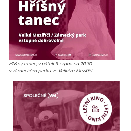
Hříšný tanec, v pátek 9. srpna od 20.30
v zámeckém parku ve Velkém Meziříčí