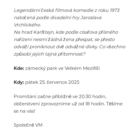
Legendární česká filmová komedie z roku 1973
natočená podle divadelní hry Jaroslava
Vrchlického.
Na hrad Karlštejn, kde podle císařova přísného
nařízení nesmí žádná žena přespat, se přesto
odváží proniknout dvě odvážné dívky. Co všechno
způsobí jejich tajná přítomnost?
Kde:
zámecký park ve Velkém Meziříčí
Kdy:
pátek 25. července 2025
Promítání začne přibližně ve 20.30 hodin,
občerstvení zprovozníme už od 18 hodin. Těšíme
se na vás!
Společně VM