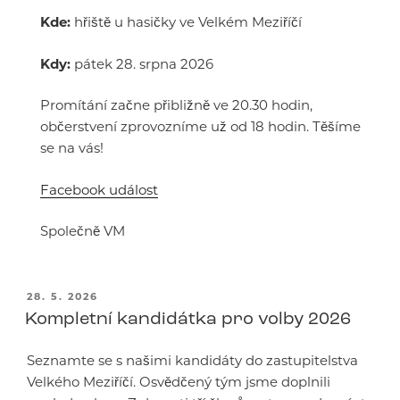
Kde:
hřiště u hasičky ve Velkém Meziříčí
Kdy:
pátek 28. srpna 2026
Promítání začne přibližně ve 20.30 hodin,
občerstvení zprovozníme už od 18 hodin. Těšíme
se na vás!
Facebook událost
Společně VM
PUBLIKOVÁNO
28. 5. 2026
Kompletní kandidátka pro volby 2026
Seznamte se s našimi kandidáty do zastupitelstva
Velkého Meziříčí. Osvědčený tým jsme doplnili