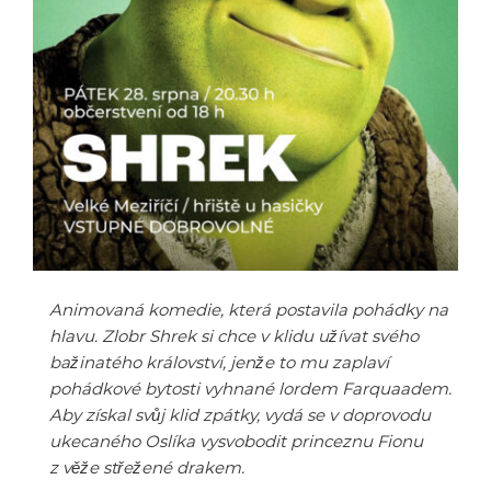
Animovaná komedie, která postavila pohádky na
hlavu. Zlobr Shrek si chce v klidu užívat svého
bažinatého království, jenže to mu zaplaví
pohádkové bytosti vyhnané lordem Farquaadem.
Aby získal svůj klid zpátky, vydá se v doprovodu
ukecaného Oslíka vysvobodit princeznu Fionu
z věže střežené drakem.