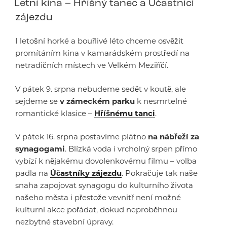
Letní kina – Hříšný tanec a Účastníci
zájezdu
I letošní horké a bouřlivé léto chceme osvěžit
promítáním kina v kamarádském prostředí na
netradičních místech ve Velkém Meziříčí.
V pátek 9. srpna nebudeme sedět v koutě, ale
sejdeme se
v zámeckém parku
k nesmrtelné
romantické klasice –
Hříšnému tanci
.
V pátek 16. srpna postavíme plátno
na nábřeží za
synagogami
. Blízká voda i vrcholný srpen přímo
vybízí k nějakému dovolenkovému filmu – volba
padla na
Účastníky zájezdu
. Pokračuje tak naše
snaha zapojovat synagogu do kulturního života
našeho města i přestože vevnitř není možné
kulturní akce pořádat, dokud neproběhnou
nezbytné stavební úpravy.