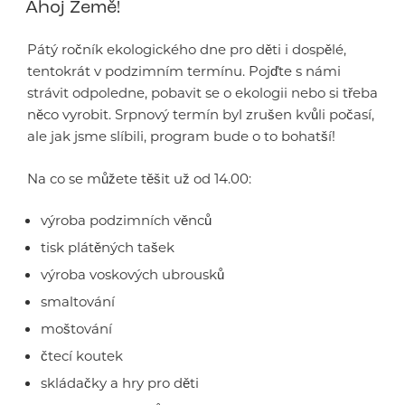
Ahoj Země!
Pátý ročník ekologického dne pro děti i dospělé,
tentokrát v podzimním termínu. Pojďte s námi
strávit odpoledne, pobavit se o ekologii nebo si třeba
něco vyrobit. Srpnový termín byl zrušen kvůli počasí,
ale jak jsme slíbili, program bude o to bohatší!
Na co se můžete těšit už od 14.00:
výroba podzimních věnců
tisk plátěných tašek
výroba voskových ubrousků
smaltování
moštování
čtecí koutek
skládačky a hry pro děti