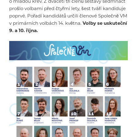
o mladou krev. Z dvaceti tří členů sestavy sedmnáct
prošlo volbami před čtyřmi lety, šest tváří kandiduje
poprvé. Pořadí kandidátů určili členové Společně VM
v primárních volbách 14. května.
Volby se uskuteční
9. a 10. října.