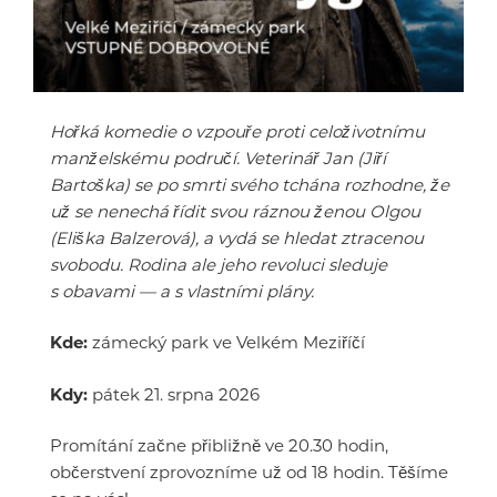
Hořká komedie o vzpouře proti celoživotnímu
manželskému područí. Veterinář Jan (Jiří
Bartoška) se po smrti svého tchána rozhodne, že
už se nenechá řídit svou ráznou ženou Olgou
(Eliška Balzerová), a vydá se hledat ztracenou
svobodu. Rodina ale jeho revoluci sleduje
s obavami — a s vlastními plány.
Kde:
zámecký park ve Velkém Meziříčí
Kdy:
pátek 21. srpna 2026
Promítání začne přibližně ve 20.30 hodin,
občerstvení zprovozníme už od 18 hodin. Těšíme