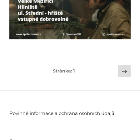
Stránkování
Dalš
Stránka:
1
strá
příspěvků
Povinné informace a ochrana osobních údajů