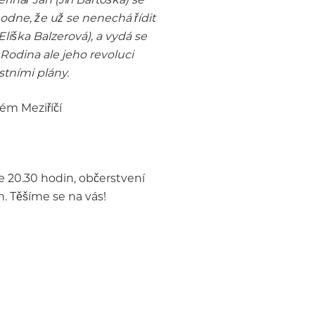
odne, že už se nenechá řídit
liška Balzerová), a vydá se
Rodina ale jeho revoluci
stními plány.
ém Meziříčí
e 20.30 hodin, občerstvení
. Těšíme se na vás!