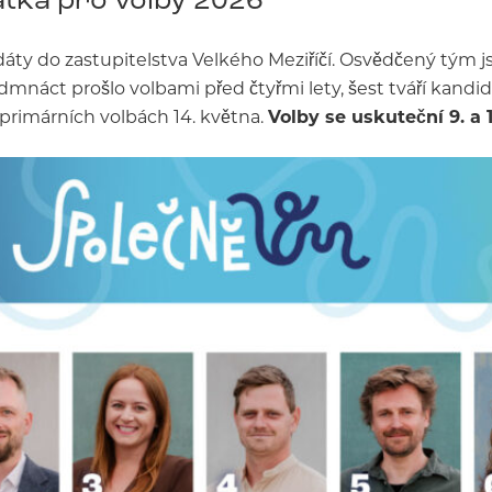
áty do zastupitelstva Velkého Meziříčí. Osvědčený tým j
edmnáct prošlo volbami před čtyřmi lety, šest tváří kand
 primárních volbách 14. května.
Volby se uskuteční 9. a 10