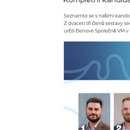
Seznamte se s našimi kandid
Z dvaceti tří členů sestavy s
určili členové Společně VM v