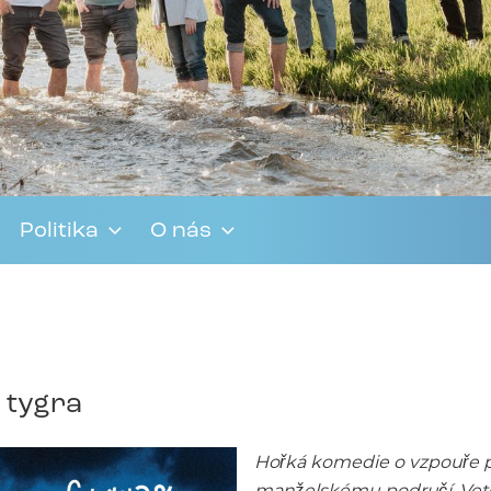
Politika
O nás
e tygra
Hořká komedie o vzpouře p
manželskému područí. Veteri