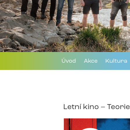
Úvod
Akce
Kultura
Letní kino – Teori