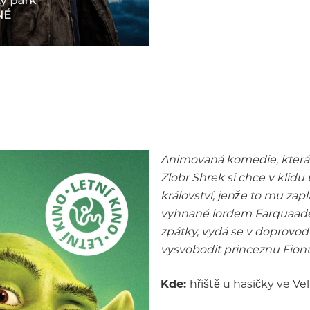
Animovaná komedie, která 
Zlobr Shrek si chce v klidu
království, jenže to mu zap
vyhnané lordem Farquaadem
zpátky, vydá se v doprovo
vysvobodit princeznu Fion
Kde:
hřiště u hasičky ve Ve