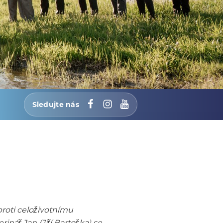
Sledujte nás
Facebook
Instagram
YouTube
roti celoživotnímu
nář Jan (Jiří Bartoška) se