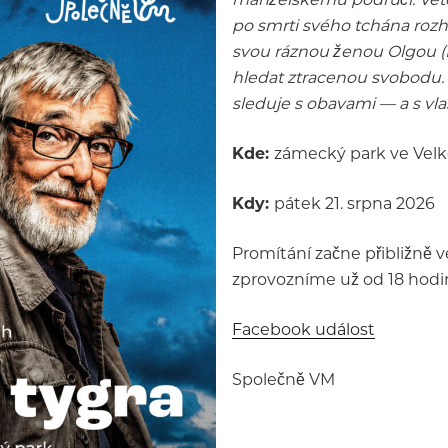
po smrti svého tchána rozh
svou ráznou ženou Olgou (E
hledat ztracenou svobodu. 
sleduje s obavami — a s vla
Kde:
zámecký park ve Velk
Kdy:
pátek 21. srpna 2026
Promítání začne přibližně v
zprovozníme už od 18 hodin
Facebook událost
Společně VM