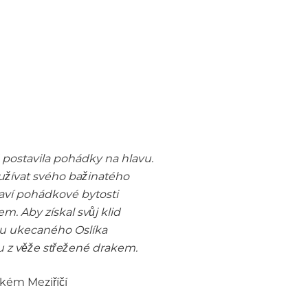
postavila pohádky na hlavu.
 užívat svého bažinatého
laví pohádkové bytosti
. Aby získal svůj klid
du ukecaného Oslíka
u z věže střežené drakem.
lkém Meziříčí