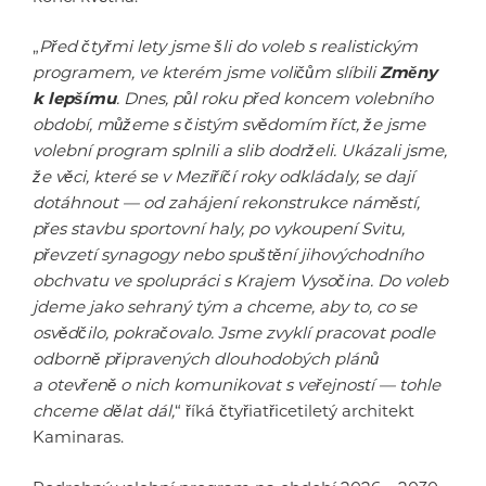
„
Před čtyřmi lety jsme šli do voleb s realistickým
programem, ve kterém jsme voličům slíbili
Změny
k lepšímu
. Dnes, půl roku před koncem volebního
období, můžeme s čistým svědomím říct, že jsme
volební program splnili a slib dodrželi. Ukázali jsme,
že věci, které se v Meziříčí roky odkládaly, se dají
dotáhnout — od zahájení rekonstrukce náměstí,
přes stavbu sportovní haly, po vykoupení Svitu,
převzetí synagogy nebo spuštění jihovýchodního
obchvatu ve spolupráci s Krajem Vysočina. Do voleb
jdeme jako sehraný tým a chceme, aby to, co se
osvědčilo, pokračovalo. Jsme zvyklí pracovat podle
odborně připravených dlouhodobých plánů
a otevřeně o nich komunikovat s veřejností — tohle
chceme dělat dál,
“ říká čtyřiatřicetiletý architekt
Kaminaras.