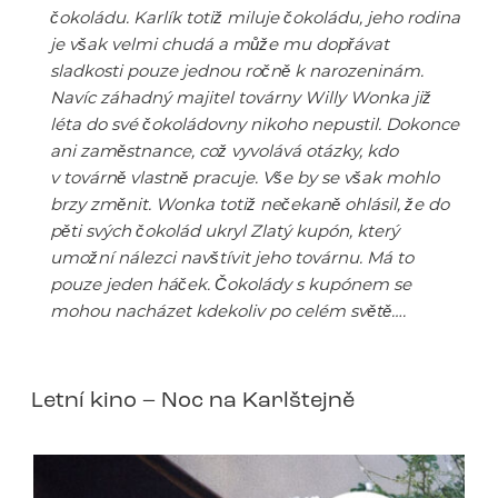
čokoládu. Karlík totiž miluje čokoládu, jeho rodina
je však velmi chudá a může mu dopřávat
sladkosti pouze jednou ročně k narozeninám.
Navíc záhadný majitel továrny Willy Wonka již
léta do své čokoládovny nikoho nepustil. Dokonce
ani zaměstnance, což vyvolává otázky, kdo
v továrně vlastně pracuje. Vše by se však mohlo
brzy změnit. Wonka totiž nečekaně ohlásil, že do
pěti svých čokolád ukryl Zlatý kupón, který
umožní nálezci navštívit jeho továrnu. Má to
pouze jeden háček. Čokolády s kupónem se
mohou nacházet kdekoliv po celém světě….
Letní kino – Noc na Karlštejně