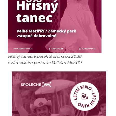
Hříšný tanec, v pátek 9. srpna od 20.30
v zámeckém parku ve Velkém Meziříčí