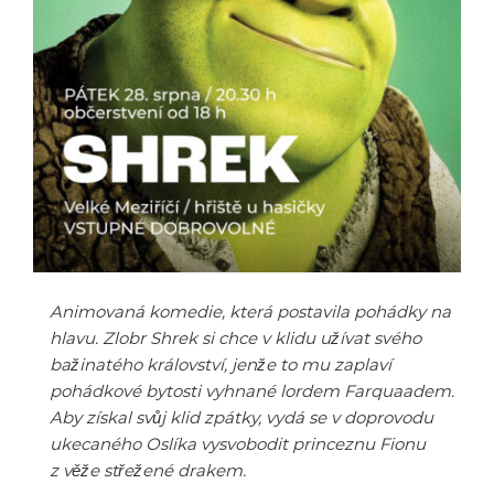
Animovaná komedie, která postavila pohádky na
hlavu. Zlobr Shrek si chce v klidu užívat svého
bažinatého království, jenže to mu zaplaví
pohádkové bytosti vyhnané lordem Farquaadem.
Aby získal svůj klid zpátky, vydá se v doprovodu
ukecaného Oslíka vysvobodit princeznu Fionu
z věže střežené drakem.