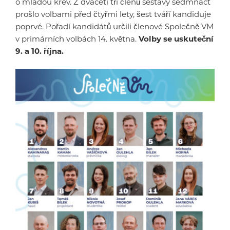
o mladou krev. Z dvaceti tří členů sestavy sedmnáct
prošlo volbami před čtyřmi lety, šest tváří kandiduje
poprvé. Pořadí kandidátů určili členové Společně VM
v primárních volbách 14. května.
Volby se uskuteční
9. a 10. října.