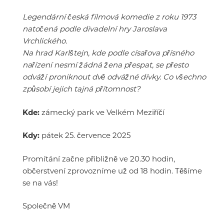
Legendární česká filmová komedie z roku 1973
natočená podle divadelní hry Jaroslava
Vrchlického.
Na hrad Karlštejn, kde podle císařova přísného
nařízení nesmí žádná žena přespat, se přesto
odváží proniknout dvě odvážné dívky. Co všechno
způsobí jejich tajná přítomnost?
Kde:
zámecký park ve Velkém Meziříčí
Kdy:
pátek 25. července 2025
Promítání začne přibližně ve 20.30 hodin,
občerstvení zprovozníme už od 18 hodin. Těšíme
se na vás!
Společně VM