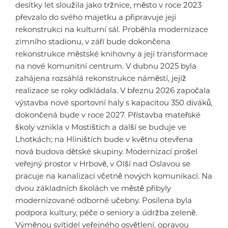
desítky let sloužila jako tržnice, město v roce 2023
převzalo do svého majetku a připravuje její
rekonstrukci na kulturní sál. Proběhla modernizace
zimního stadionu, v září bude dokončena
rekonstrukce městské knihovny a její transformace
na nové komunitní centrum. V dubnu 2025 byla
zahájena rozsáhlá rekonstrukce náměstí, jejíž
realizace se roky odkládala. V březnu 2026 započala
výstavba nové sportovní haly s kapacitou 350 diváků,
dokončená bude v roce 2027. Přístavba mateřské
školy vznikla v Mostištích a další se buduje ve
Lhotkách; na Hliništích bude v květnu otevřena
nová budova dětské skupiny. Modernizací prošel
veřejný prostor v Hrbově, v Olší nad Oslavou se
pracuje na kanalizaci včetně nových komunikací. Na
dvou základních školách ve městě přibyly
modernizované odborné učebny. Posílena byla
podpora kultury, péče o seniory a údržba zeleně.
Výměnou svítidel veřejného osvětlení, opravou