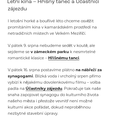
Letní kina – Hříšný tanec a Účastníci
zájezdu
I letošní horké a bouřlivé léto chceme osvěžit
promítáním kina v kamarádském prostředí na
netradičních místech ve Velkém Meziříčí.
V pátek 9. srpna nebudeme sedět v koutě, ale
sejdeme se
v zámeckém parku
k nesmrtelné
romantické klasice –
Hříšnému tanci
.
V pátek 16. srpna postavíme plátno
na nábřeží za
synagogami
. Blízká voda i vrcholný srpen přímo
vybízí k nějakému dovolenkovému filmu – volba
padla na
Účastníky zájezdu
. Pokračuje tak naše
snaha zapojovat synagogu do kulturního života
našeho města i přestože vevnitř není možné
kulturní akce pořádat, dokud neproběhnou
nezbytné stavební úpravy.