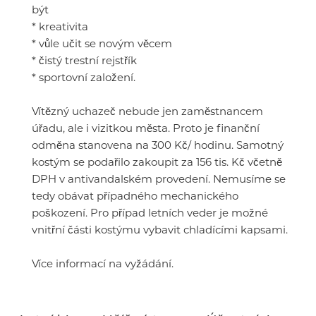
být
* kreativita
* vůle učit se novým věcem
* čistý trestní rejstřík
* sportovní založení.
Vítězný uchazeč nebude jen zaměstnancem
úřadu, ale i vizitkou města. Proto je finanční
odměna stanovena na 300 Kč/ hodinu. Samotný
kostým se podařilo zakoupit za 156 tis. Kč včetně
DPH v antivandalském provedení. Nemusíme se
tedy obávat případného mechanického
poškození. Pro případ letních veder je možné
vnitřní části kostýmu vybavit chladícími kapsami.
Více informací na vyžádání.