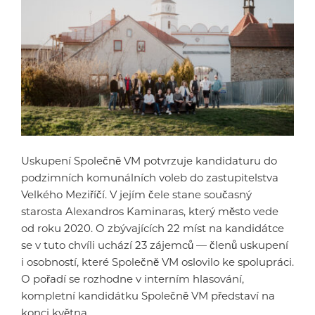
Uskupení Společně VM potvrzuje kandidaturu do
podzimních komunálních voleb do zastupitelstva
Velkého Meziříčí. V jejím čele stane současný
starosta Alexandros Kaminaras, který město vede
od roku 2020. O zbývajících 22 míst na kandidátce
se v tuto chvíli uchází 23 zájemců — členů uskupení
i osobností, které Společně VM oslovilo ke spolupráci.
O pořadí se rozhodne v interním hlasování,
kompletní kandidátku Společně VM představí na
konci května.