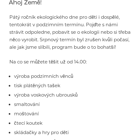
Ahoj Země!
Pátý ročník ekologického dne pro děti i dospělé,
tentokrát v podzimním termínu. Pojďte s námi
strávit odpoledne, pobavit se o ekologii nebo si třeba
něco vyrobit. Srpnový termín byl zrušen kvůli počasí,
ale jak jsme slíbili, program bude o to bohatší!
Na co se můžete těšit už od 14.00:
výroba podzimních věnců
tisk plátěných tašek
výroba voskových ubrousků
smaltování
moštování
čtecí koutek
skládačky a hry pro děti