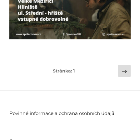
Stránkování
Dalš
Stránka:
1
strá
příspěvků
Povinné informace a ochrana osobních údajů