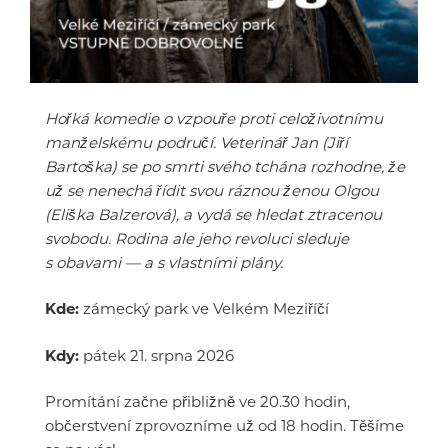
Hořká komedie o vzpouře proti celoživotnímu
manželskému područí. Veterinář Jan (Jiří
Bartoška) se po smrti svého tchána rozhodne, že
už se nenechá řídit svou ráznou ženou Olgou
(Eliška Balzerová), a vydá se hledat ztracenou
svobodu. Rodina ale jeho revoluci sleduje
s obavami — a s vlastními plány.
Kde:
zámecký park ve Velkém Meziříčí
Kdy:
pátek 21. srpna 2026
Promítání začne přibližně ve 20.30 hodin,
občerstvení zprovozníme už od 18 hodin. Těšíme