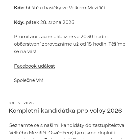
Kde:
hřiště u hasičky ve Velkém Meziříčí
Kdy:
pátek 28. srpna 2026
Promítání začne přibližně ve 20.30 hodin,
občerstvení zprovozníme už od 18 hodin. Těšíme
se na vás!
Facebook událost
Společně VM
PUBLIKOVÁNO
28. 5. 2026
Kompletní kandidátka pro volby 2026
Seznamte se s našimi kandidáty do zastupitelstva
Velkého Meziříčí. Osvědčený tým jsme doplnili