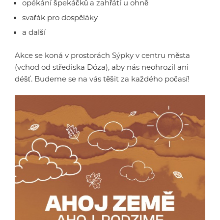
opékání špekáčků a zahřátí u ohně
svařák pro dospěláky
a další
Akce se koná v prostorách Sýpky v centru města
(vchod od střediska Dóza), aby nás neohrozil ani
déšť. Budeme se na vás těšit za každého počasí!