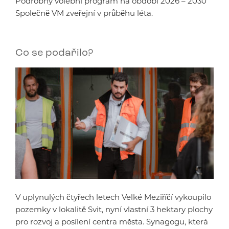
Podrobný volební program na období 2026 – 2030
Společně VM zveřejní v průběhu léta.
Co se podařilo?
V uplynulých čtyřech letech Velké Meziříčí vykoupilo
pozemky v lokalitě Svit, nyní vlastní 3 hektary plochy
pro rozvoj a posílení centra města. Synagogu, která