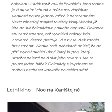
čokoládu. Karlík totiž miluje čokoládu, jeho rodina
je však velmi chudá a může mu dopřávat
sladkosti pouze jednou ročně k narozeninám.
Navíc záhadný majitel továrny Willy Wonka již
léta do své čokoládovny nikoho nepustil. Dokonce
ani zaměstnance, což vyvolává otázky, kdo
v továrně vlastně pracuje. Vše by se však mohlo
brzy změnit. Wonka totiž nečekaně ohlásil, že do
pěti svých čokolád ukryl Zlatý kupón, který
umožní nálezci navštívit jeho továrnu. Má to
pouze jeden háček. Čokolády s kupónem se
mohou nacházet kdekoliv po celém světě….
Letní kino – Noc na Karlštejně