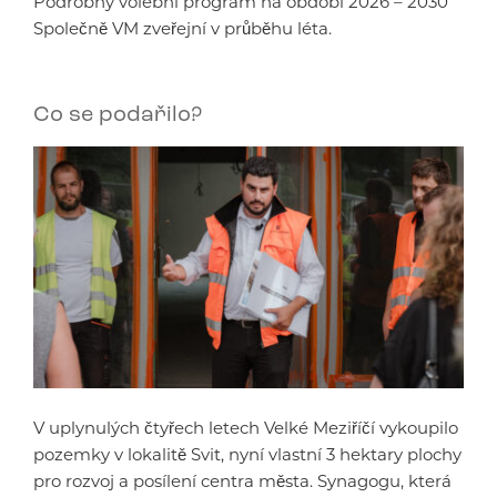
Podrobný volební program na období 2026 – 2030
Společně VM zveřejní v průběhu léta.
Co se podařilo?
V uplynulých čtyřech letech Velké Meziříčí vykoupilo
pozemky v lokalitě Svit, nyní vlastní 3 hektary plochy
pro rozvoj a posílení centra města. Synagogu, která