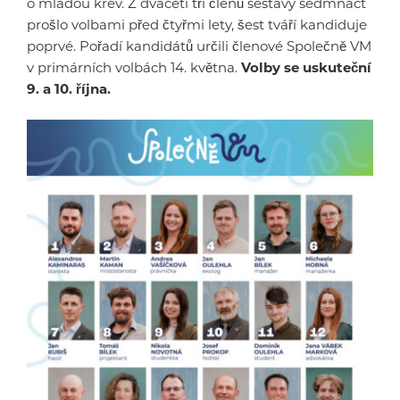
o mladou krev. Z dvaceti tří členů sestavy sedmnáct
prošlo volbami před čtyřmi lety, šest tváří kandiduje
poprvé. Pořadí kandidátů určili členové Společně VM
v primárních volbách 14. května.
Volby se uskuteční
9. a 10. října.