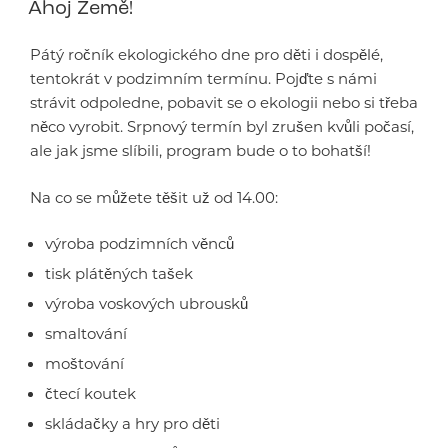
Ahoj Země!
Pátý ročník ekologického dne pro děti i dospělé,
tentokrát v podzimním termínu. Pojďte s námi
strávit odpoledne, pobavit se o ekologii nebo si třeba
něco vyrobit. Srpnový termín byl zrušen kvůli počasí,
ale jak jsme slíbili, program bude o to bohatší!
Na co se můžete těšit už od 14.00:
výroba podzimních věnců
tisk plátěných tašek
výroba voskových ubrousků
smaltování
moštování
čtecí koutek
skládačky a hry pro děti