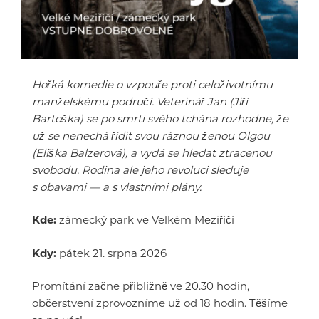
Hořká komedie o vzpouře proti celoživotnímu
manželskému područí. Veterinář Jan (Jiří
Bartoška) se po smrti svého tchána rozhodne, že
už se nenechá řídit svou ráznou ženou Olgou
(Eliška Balzerová), a vydá se hledat ztracenou
svobodu. Rodina ale jeho revoluci sleduje
s obavami — a s vlastními plány.
Kde:
zámecký park ve Velkém Meziříčí
Kdy:
pátek 21. srpna 2026
Promítání začne přibližně ve 20.30 hodin,
občerstvení zprovozníme už od 18 hodin. Těšíme