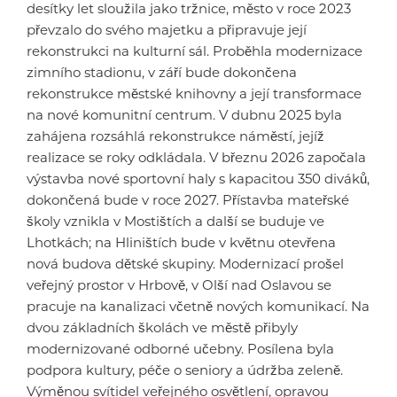
desítky let sloužila jako tržnice, město v roce 2023
převzalo do svého majetku a připravuje její
rekonstrukci na kulturní sál. Proběhla modernizace
zimního stadionu, v září bude dokončena
rekonstrukce městské knihovny a její transformace
na nové komunitní centrum. V dubnu 2025 byla
zahájena rozsáhlá rekonstrukce náměstí, jejíž
realizace se roky odkládala. V březnu 2026 započala
výstavba nové sportovní haly s kapacitou 350 diváků,
dokončená bude v roce 2027. Přístavba mateřské
školy vznikla v Mostištích a další se buduje ve
Lhotkách; na Hliništích bude v květnu otevřena
nová budova dětské skupiny. Modernizací prošel
veřejný prostor v Hrbově, v Olší nad Oslavou se
pracuje na kanalizaci včetně nových komunikací. Na
dvou základních školách ve městě přibyly
modernizované odborné učebny. Posílena byla
podpora kultury, péče o seniory a údržba zeleně.
Výměnou svítidel veřejného osvětlení, opravou