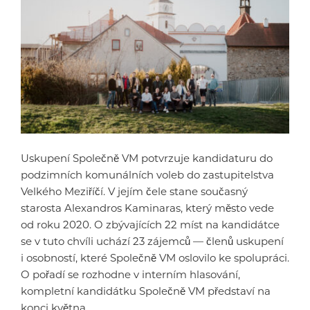
Uskupení Společně VM potvrzuje kandidaturu do
podzimních komunálních voleb do zastupitelstva
Velkého Meziříčí. V jejím čele stane současný
starosta Alexandros Kaminaras, který město vede
od roku 2020. O zbývajících 22 míst na kandidátce
se v tuto chvíli uchází 23 zájemců — členů uskupení
i osobností, které Společně VM oslovilo ke spolupráci.
O pořadí se rozhodne v interním hlasování,
kompletní kandidátku Společně VM představí na
konci května.