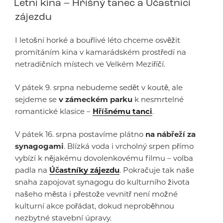
Letní kina – Hříšný tanec a Účastníci
zájezdu
I letošní horké a bouřlivé léto chceme osvěžit
promítáním kina v kamarádském prostředí na
netradičních místech ve Velkém Meziříčí.
V pátek 9. srpna nebudeme sedět v koutě, ale
sejdeme se
v zámeckém parku
k nesmrtelné
romantické klasice –
Hříšnému tanci
.
V pátek 16. srpna postavíme plátno
na nábřeží za
synagogami
. Blízká voda i vrcholný srpen přímo
vybízí k nějakému dovolenkovému filmu – volba
padla na
Účastníky zájezdu
. Pokračuje tak naše
snaha zapojovat synagogu do kulturního života
našeho města i přestože vevnitř není možné
kulturní akce pořádat, dokud neproběhnou
nezbytné stavební úpravy.