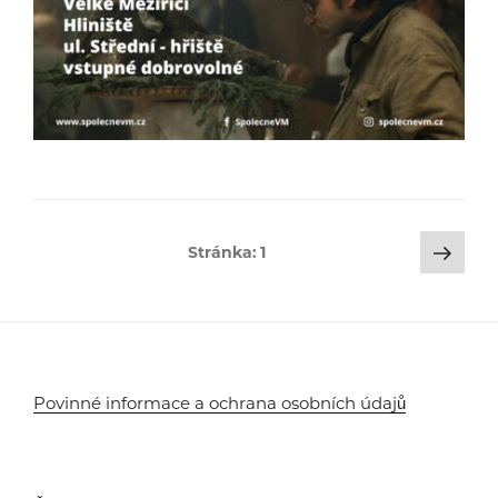
Stránkování
Dalš
Stránka:
1
strá
příspěvků
Povinné informace a ochrana osobních údajů