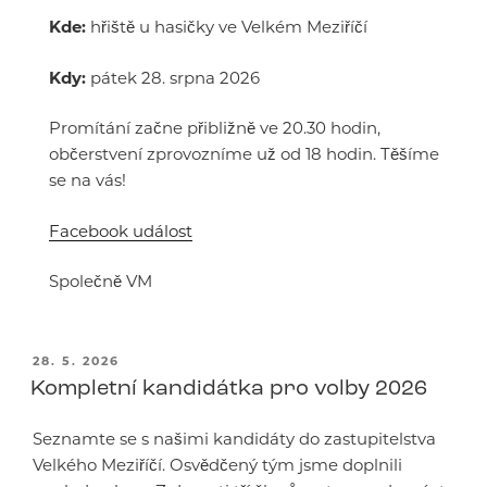
Kde:
hřiště u hasičky ve Velkém Meziříčí
Kdy:
pátek 28. srpna 2026
Promítání začne přibližně ve 20.30 hodin,
občerstvení zprovozníme už od 18 hodin. Těšíme
se na vás!
Facebook událost
Společně VM
PUBLIKOVÁNO
28. 5. 2026
Kompletní kandidátka pro volby 2026
Seznamte se s našimi kandidáty do zastupitelstva
Velkého Meziříčí. Osvědčený tým jsme doplnili