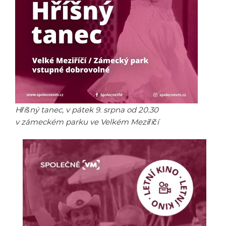
Hříšný tanec, v pátek 9. srpna od 20.30
v zámeckém parku ve Velkém Meziříčí