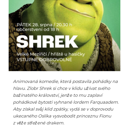
Animovaná komedie, která postavila pohádky na
hlavu. Zlobr Shrek si chce v klidu užívat svého
bažinatého království, jenže to mu zaplaví
pohádkové bytosti vyhnané lordem Farquaadem.
Aby získal svůj klid zpátky, vydá se v doprovodu
ukecaného Oslíka vysvobodit princeznu Fionu
z věže střežené drakem.