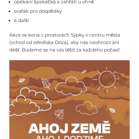
opékání špekáčků a zahřátí u ohně
svařák pro dospěláky
a další
Akce se koná v prostorách Sýpky v centru města
(vchod od střediska Dóza), aby nás neohrozil ani
déšť. Budeme se na vás těšit za každého počasí!