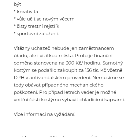
být
* kreativita
* vůle učit se novým věcem
* čistý trestní rejstřík
* sportovní založení.
Vítězný uchazeč nebude jen zaměstnancem
úřadu, ale i vizitkou města. Proto je finanční
odměna stanovena na 300 Kč/ hodinu. Samotný
kostým se podařilo zakoupit za 156 tis. Kč včetně
DPH v antivandalském provedení. Nemusíme se
tedy obávat případného mechanického
poškození. Pro případ letních veder je možné
vnitřní části kostýmu vybavit chladícími kapsami.
Více informací na vyžádání.