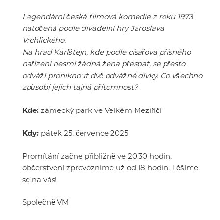
Legendární česká filmová komedie z roku 1973
natočená podle divadelní hry Jaroslava
Vrchlického.
Na hrad Karlštejn, kde podle císařova přísného
nařízení nesmí žádná žena přespat, se přesto
odváží proniknout dvě odvážné dívky. Co všechno
způsobí jejich tajná přítomnost?
Kde:
zámecký park ve Velkém Meziříčí
Kdy:
pátek 25. července 2025
Promítání začne přibližně ve 20.30 hodin,
občerstvení zprovozníme už od 18 hodin. Těšíme
se na vás!
Společně VM