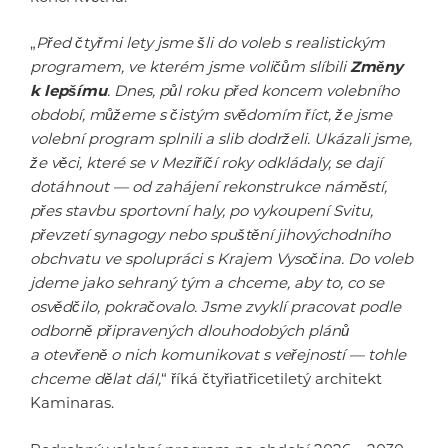
„
Před čtyřmi lety jsme šli do voleb s realistickým
programem, ve kterém jsme voličům slíbili
Změny
k lepšímu
. Dnes, půl roku před koncem volebního
období, můžeme s čistým svědomím říct, že jsme
volební program splnili a slib dodrželi. Ukázali jsme,
že věci, které se v Meziříčí roky odkládaly, se dají
dotáhnout — od zahájení rekonstrukce náměstí,
přes stavbu sportovní haly, po vykoupení Svitu,
převzetí synagogy nebo spuštění jihovýchodního
obchvatu ve spolupráci s Krajem Vysočina. Do voleb
jdeme jako sehraný tým a chceme, aby to, co se
osvědčilo, pokračovalo. Jsme zvyklí pracovat podle
odborně připravených dlouhodobých plánů
a otevřeně o nich komunikovat s veřejností — tohle
chceme dělat dál,
“ říká čtyřiatřicetiletý architekt
Kaminaras.