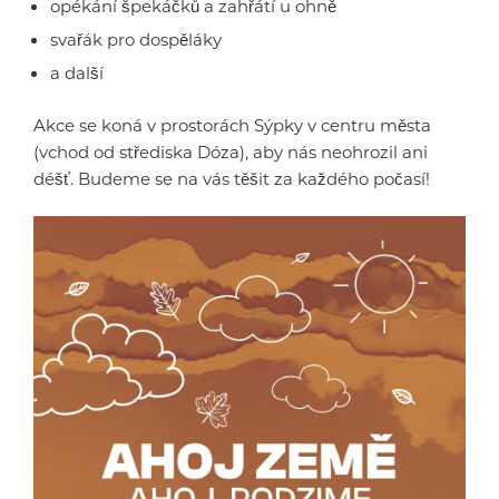
opékání špekáčků a zahřátí u ohně
svařák pro dospěláky
a další
Akce se koná v prostorách Sýpky v centru města
(vchod od střediska Dóza), aby nás neohrozil ani
déšť. Budeme se na vás těšit za každého počasí!