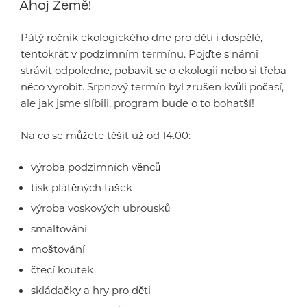
Ahoj Země!
Pátý ročník ekologického dne pro děti i dospělé,
tentokrát v podzimním termínu. Pojďte s námi
strávit odpoledne, pobavit se o ekologii nebo si třeba
něco vyrobit. Srpnový termín byl zrušen kvůli počasí,
ale jak jsme slíbili, program bude o to bohatší!
Na co se můžete těšit už od 14.00:
výroba podzimních věnců
tisk plátěných tašek
výroba voskových ubrousků
smaltování
moštování
čtecí koutek
skládačky a hry pro děti