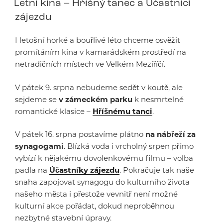
Letní kina – Hříšný tanec a Účastníci
zájezdu
I letošní horké a bouřlivé léto chceme osvěžit
promítáním kina v kamarádském prostředí na
netradičních místech ve Velkém Meziříčí.
V pátek 9. srpna nebudeme sedět v koutě, ale
sejdeme se
v zámeckém parku
k nesmrtelné
romantické klasice –
Hříšnému tanci
.
V pátek 16. srpna postavíme plátno
na nábřeží za
synagogami
. Blízká voda i vrcholný srpen přímo
vybízí k nějakému dovolenkovému filmu – volba
padla na
Účastníky zájezdu
. Pokračuje tak naše
snaha zapojovat synagogu do kulturního života
našeho města i přestože vevnitř není možné
kulturní akce pořádat, dokud neproběhnou
nezbytné stavební úpravy.