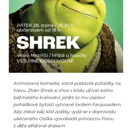
Animovaná komedie, která postavila pohádky na
hlavu. Zlobr Shrek si chce v klidu užívat svého
bažinatého království, jenže to mu zaplaví
pohádkové bytosti vyhnané lordem Farquaadem.
Aby získal svůj klid zpátky, vydá se v doprovodu
ukecaného Oslíka vysvobodit princeznu Fionu
z věže střežené drakem.