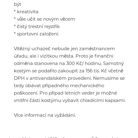
být
* kreativita
* vůle učit se novým věcem
* čistý trestní rejstřík
* sportovní založení.
Vítězný uchazeč nebude jen zaměstnancem
úřadu, ale i vizitkou města. Proto je finanční
odměna stanovena na 300 Kč/ hodinu. Samotný
kostým se podařilo zakoupit za 156 tis. Kč včetně
DPH v antivandalském provedení. Nemusíme se
tedy obávat případného mechanického
poškození. Pro případ letních veder je možné
vnitřní části kostýmu vybavit chladícími kapsami.
Více informací na vyžádání.