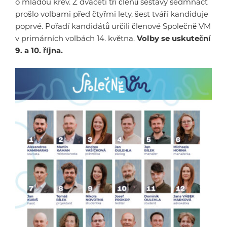
o mladou krev. Z dvaceti tří členů sestavy sedmnáct
prošlo volbami před čtyřmi lety, šest tváří kandiduje
poprvé. Pořadí kandidátů určili členové Společně VM
v primárních volbách 14. května.
Volby se uskuteční
9. a 10. října.