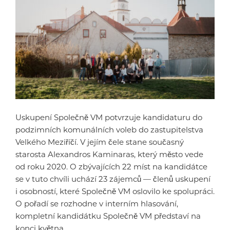
Uskupení Společně VM potvrzuje kandidaturu do
podzimních komunálních voleb do zastupitelstva
Velkého Meziříčí. V jejím čele stane současný
starosta Alexandros Kaminaras, který město vede
od roku 2020. O zbývajících 22 míst na kandidátce
se v tuto chvíli uchází 23 zájemců — členů uskupení
i osobností, které Společně VM oslovilo ke spolupráci.
O pořadí se rozhodne v interním hlasování,
kompletní kandidátku Společně VM představí na
konci května.