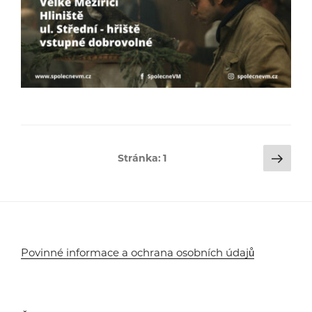
Stránkování
Dalš
Stránka:
1
strá
příspěvků
Povinné informace a ochrana osobních údajů