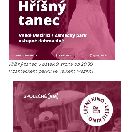
Hříšný tanec, v pátek 9. srpna od 20.30
v zámeckém parku ve Velkém Meziříčí