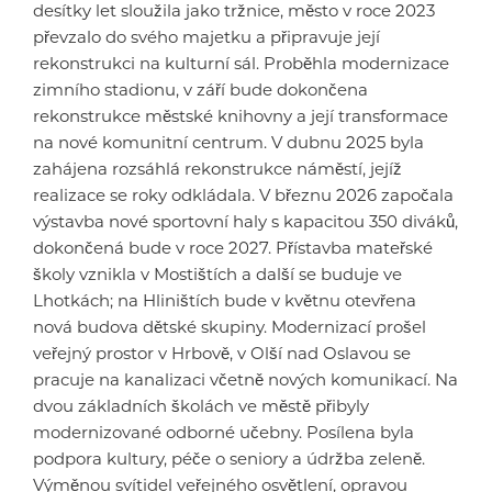
desítky let sloužila jako tržnice, město v roce 2023
převzalo do svého majetku a připravuje její
rekonstrukci na kulturní sál. Proběhla modernizace
zimního stadionu, v září bude dokončena
rekonstrukce městské knihovny a její transformace
na nové komunitní centrum. V dubnu 2025 byla
zahájena rozsáhlá rekonstrukce náměstí, jejíž
realizace se roky odkládala. V březnu 2026 započala
výstavba nové sportovní haly s kapacitou 350 diváků,
dokončená bude v roce 2027. Přístavba mateřské
školy vznikla v Mostištích a další se buduje ve
Lhotkách; na Hliništích bude v květnu otevřena
nová budova dětské skupiny. Modernizací prošel
veřejný prostor v Hrbově, v Olší nad Oslavou se
pracuje na kanalizaci včetně nových komunikací. Na
dvou základních školách ve městě přibyly
modernizované odborné učebny. Posílena byla
podpora kultury, péče o seniory a údržba zeleně.
Výměnou svítidel veřejného osvětlení, opravou