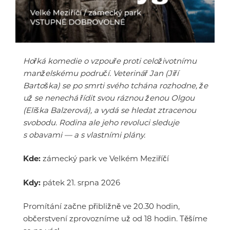
Hořká komedie o vzpouře proti celoživotnímu
manželskému područí. Veterinář Jan (Jiří
Bartoška) se po smrti svého tchána rozhodne, že
už se nenechá řídit svou ráznou ženou Olgou
(Eliška Balzerová), a vydá se hledat ztracenou
svobodu. Rodina ale jeho revoluci sleduje
s obavami — a s vlastními plány.
Kde:
zámecký park ve Velkém Meziříčí
Kdy:
pátek 21. srpna 2026
Promítání začne přibližně ve 20.30 hodin,
občerstvení zprovozníme už od 18 hodin. Těšíme