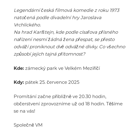
Legendární česká filmová komedie z roku 1973
natočená podle divadelní hry Jaroslava
Vrchlického.
Na hrad Karlštejn, kde podle císařova přísného
nařízení nesmí žádná žena přespat, se přesto
odváží proniknout dvě odvážné dívky. Co všechno
způsobí jejich tajná přítomnost?
Kde:
zámecký park ve Velkém Meziříčí
Kdy:
pátek 25. července 2025
Promítání začne přibližně ve 20.30 hodin,
občerstvení zprovozníme už od 18 hodin. Těšíme
se na vás!
Společně VM