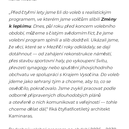
„
Před čtyřmi lety jsme šli do voleb s realistickým
programem, ve kterém jsme voličům slíbili
Změny
k lepšímu
. Dnes, půl roku před koncem volebního
období, můžeme s čistým svědomím říct, že jsme
volební program splnili a slib dodrželi. Ukázali jsme,
že věci, které se v Meziříčí roky odkládaly, se dají
dotáhnout — od zahájení rekonstrukce náměstí,
přes stavbu sportovní haly, po vykoupení Svitu,
převzetí synagogy nebo spuštění jihovýchodního
obchvatu ve spolupráci s Krajem Vysočina. Do voleb
jdeme jako sehraný tým a chceme, aby to, co se
osvědčilo, pokračovalo. Jsme zvyklí pracovat podle
odborně připravených dlouhodobých plánů
a otevřeně o nich komunikovat s veřejností — tohle
chceme dělat dál,
“ říká čtyřiatřicetiletý architekt
Kaminaras.