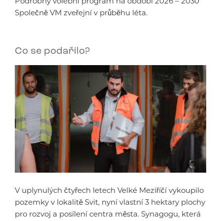
Podrobný volební program na období 2026 – 2030
Společně VM zveřejní v průběhu léta.
Co se podařilo?
V uplynulých čtyřech letech Velké Meziříčí vykoupilo
pozemky v lokalitě Svit, nyní vlastní 3 hektary plochy
pro rozvoj a posílení centra města. Synagogu, která