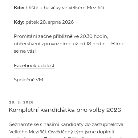
Kde:
hřiště u hasičky ve Velkém Meziříčí
Kdy:
pátek 28. srpna 2026
Promítání začne přibližně ve 20.30 hodin,
občerstvení zprovozníme už od 18 hodin. Těšíme
se na vás!
Facebook událost
Společně VM
PUBLIKOVÁNO
28. 5. 2026
Kompletní kandidátka pro volby 2026
Seznamte se s našimi kandidáty do zastupitelstva
Velkého Meziříčí. Osvědčený tým jsme doplnili