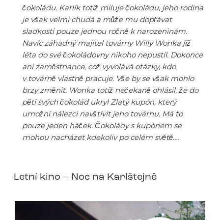
čokoládu. Karlík totiž miluje čokoládu, jeho rodina
je však velmi chudá a může mu dopřávat
sladkosti pouze jednou ročně k narozeninám.
Navíc záhadný majitel továrny Willy Wonka již
léta do své čokoládovny nikoho nepustil. Dokonce
ani zaměstnance, což vyvolává otázky, kdo
v továrně vlastně pracuje. Vše by se však mohlo
brzy změnit. Wonka totiž nečekaně ohlásil, že do
pěti svých čokolád ukryl Zlatý kupón, který
umožní nálezci navštívit jeho továrnu. Má to
pouze jeden háček. Čokolády s kupónem se
mohou nacházet kdekoliv po celém světě….
Letní kino – Noc na Karlštejně