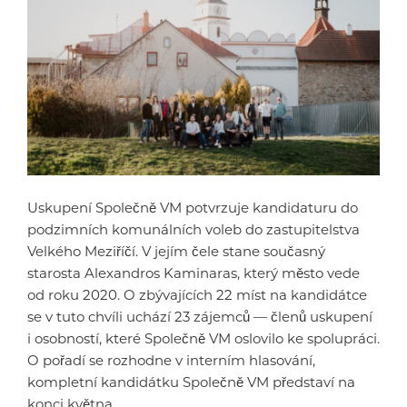
Uskupení Společně VM potvrzuje kandidaturu do
podzimních komunálních voleb do zastupitelstva
Velkého Meziříčí. V jejím čele stane současný
starosta Alexandros Kaminaras, který město vede
od roku 2020. O zbývajících 22 míst na kandidátce
se v tuto chvíli uchází 23 zájemců — členů uskupení
i osobností, které Společně VM oslovilo ke spolupráci.
O pořadí se rozhodne v interním hlasování,
kompletní kandidátku Společně VM představí na
konci května.