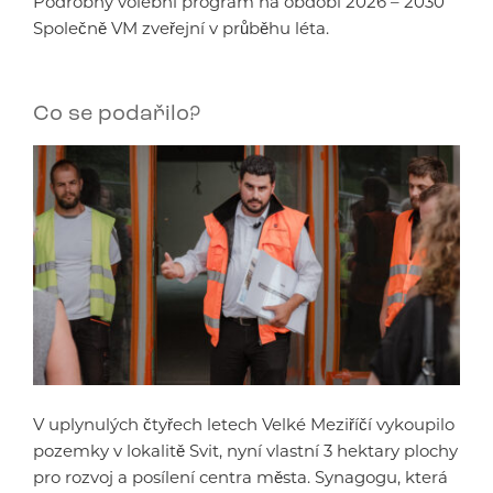
Podrobný volební program na období 2026 – 2030
Společně VM zveřejní v průběhu léta.
Co se podařilo?
V uplynulých čtyřech letech Velké Meziříčí vykoupilo
pozemky v lokalitě Svit, nyní vlastní 3 hektary plochy
pro rozvoj a posílení centra města. Synagogu, která