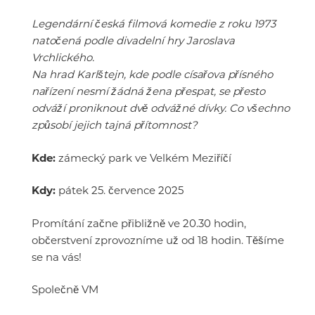
Legendární česká filmová komedie z roku 1973
natočená podle divadelní hry Jaroslava
Vrchlického.
Na hrad Karlštejn, kde podle císařova přísného
nařízení nesmí žádná žena přespat, se přesto
odváží proniknout dvě odvážné dívky. Co všechno
způsobí jejich tajná přítomnost?
Kde:
zámecký park ve Velkém Meziříčí
Kdy:
pátek 25. července 2025
Promítání začne přibližně ve 20.30 hodin,
občerstvení zprovozníme už od 18 hodin. Těšíme
se na vás!
Společně VM