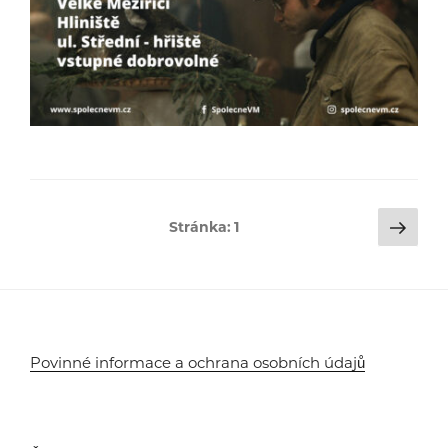
Stránkování
Dalš
Stránka:
1
strá
příspěvků
Povinné informace a ochrana osobních údajů