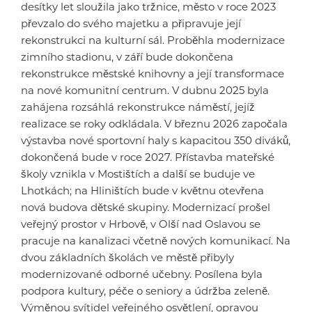
desítky let sloužila jako tržnice, město v roce 2023
převzalo do svého majetku a připravuje její
rekonstrukci na kulturní sál. Proběhla modernizace
zimního stadionu, v září bude dokončena
rekonstrukce městské knihovny a její transformace
na nové komunitní centrum. V dubnu 2025 byla
zahájena rozsáhlá rekonstrukce náměstí, jejíž
realizace se roky odkládala. V březnu 2026 započala
výstavba nové sportovní haly s kapacitou 350 diváků,
dokončená bude v roce 2027. Přístavba mateřské
školy vznikla v Mostištích a další se buduje ve
Lhotkách; na Hliništích bude v květnu otevřena
nová budova dětské skupiny. Modernizací prošel
veřejný prostor v Hrbově, v Olší nad Oslavou se
pracuje na kanalizaci včetně nových komunikací. Na
dvou základních školách ve městě přibyly
modernizované odborné učebny. Posílena byla
podpora kultury, péče o seniory a údržba zeleně.
Výměnou svítidel veřejného osvětlení, opravou