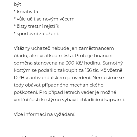
být
* kreativita
* vůle učit se novým věcem
* čistý trestní rejstřík
* sportovní založení.
Vítězný uchazeč nebude jen zaměstnancem
úřadu, ale i vizitkou města. Proto je finanční
odměna stanovena na 300 Kč/ hodinu. Samotný
kostým se podařilo zakoupit za 156 tis. Kč včetně
DPH v antivandalském provedení. Nemusíme se
tedy obávat případného mechanického
poškození. Pro případ letních veder je možné
vnitřní části kostýmu vybavit chladícími kapsami.
Více informací na vyžádání.