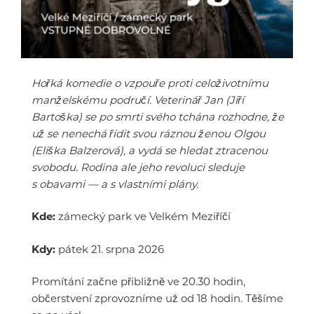
Hořká komedie o vzpouře proti celoživotnímu
manželskému područí. Veterinář Jan (Jiří
Bartoška) se po smrti svého tchána rozhodne, že
už se nenechá řídit svou ráznou ženou Olgou
(Eliška Balzerová), a vydá se hledat ztracenou
svobodu. Rodina ale jeho revoluci sleduje
s obavami — a s vlastními plány.
Kde:
zámecký park ve Velkém Meziříčí
Kdy:
pátek 21. srpna 2026
Promítání začne přibližně ve 20.30 hodin,
občerstvení zprovozníme už od 18 hodin. Těšíme