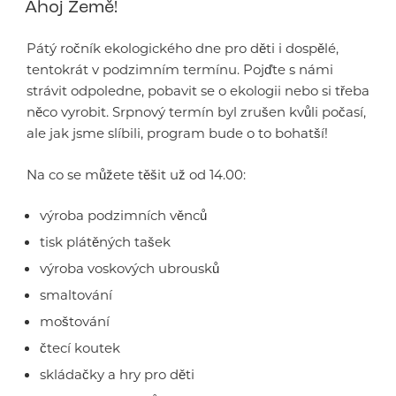
Ahoj Země!
Pátý ročník ekologického dne pro děti i dospělé,
tentokrát v podzimním termínu. Pojďte s námi
strávit odpoledne, pobavit se o ekologii nebo si třeba
něco vyrobit. Srpnový termín byl zrušen kvůli počasí,
ale jak jsme slíbili, program bude o to bohatší!
Na co se můžete těšit už od 14.00:
výroba podzimních věnců
tisk plátěných tašek
výroba voskových ubrousků
smaltování
moštování
čtecí koutek
skládačky a hry pro děti