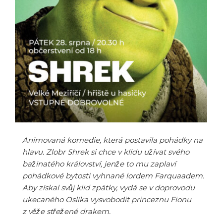
Animovaná komedie, která postavila pohádky na
hlavu. Zlobr Shrek si chce v klidu užívat svého
bažinatého království, jenže to mu zaplaví
pohádkové bytosti vyhnané lordem Farquaadem.
Aby získal svůj klid zpátky, vydá se v doprovodu
ukecaného Oslíka vysvobodit princeznu Fionu
z věže střežené drakem.