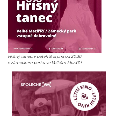
Hříšný tanec, v pátek 9. srpna od 20.30
v zámeckém parku ve Velkém Meziříčí