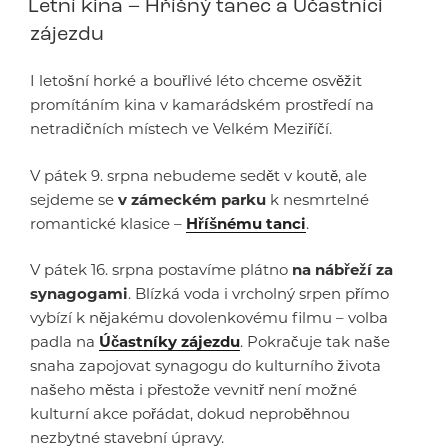
Letní kina – Hříšný tanec a Účastníci
zájezdu
I letošní horké a bouřlivé léto chceme osvěžit
promítáním kina v kamarádském prostředí na
netradičních místech ve Velkém Meziříčí.
V pátek 9. srpna nebudeme sedět v koutě, ale
sejdeme se
v zámeckém parku
k nesmrtelné
romantické klasice –
Hříšnému tanci
.
V pátek 16. srpna postavíme plátno
na nábřeží za
synagogami
. Blízká voda i vrcholný srpen přímo
vybízí k nějakému dovolenkovému filmu – volba
padla na
Účastníky zájezdu
. Pokračuje tak naše
snaha zapojovat synagogu do kulturního života
našeho města i přestože vevnitř není možné
kulturní akce pořádat, dokud neproběhnou
nezbytné stavební úpravy.