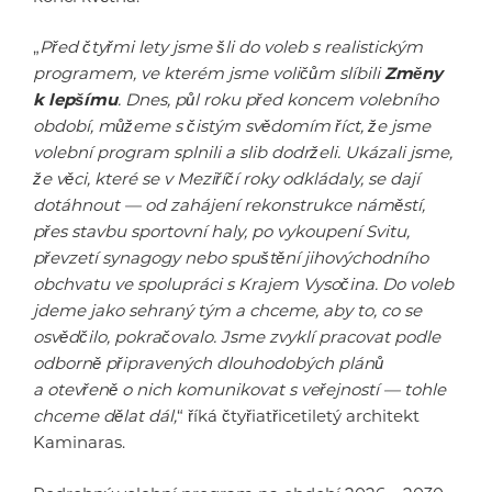
„
Před čtyřmi lety jsme šli do voleb s realistickým
programem, ve kterém jsme voličům slíbili
Změny
k lepšímu
. Dnes, půl roku před koncem volebního
období, můžeme s čistým svědomím říct, že jsme
volební program splnili a slib dodrželi. Ukázali jsme,
že věci, které se v Meziříčí roky odkládaly, se dají
dotáhnout — od zahájení rekonstrukce náměstí,
přes stavbu sportovní haly, po vykoupení Svitu,
převzetí synagogy nebo spuštění jihovýchodního
obchvatu ve spolupráci s Krajem Vysočina. Do voleb
jdeme jako sehraný tým a chceme, aby to, co se
osvědčilo, pokračovalo. Jsme zvyklí pracovat podle
odborně připravených dlouhodobých plánů
a otevřeně o nich komunikovat s veřejností — tohle
chceme dělat dál,
“ říká čtyřiatřicetiletý architekt
Kaminaras.