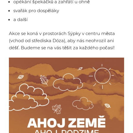
opékání špekáčků a zahřátí u ohně
svařák pro dospěláky
a další
Akce se koná v prostorách Sýpky v centru města
(vchod od střediska Dóza), aby nás neohrozil ani
déšť. Budeme se na vás těšit za každého počasí!