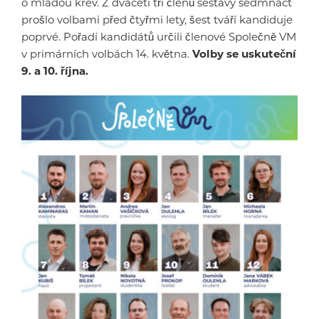
o mladou krev. Z dvaceti tří členů sestavy sedmnáct
prošlo volbami před čtyřmi lety, šest tváří kandiduje
poprvé. Pořadí kandidátů určili členové Společně VM
v primárních volbách 14. května.
Volby se uskuteční
9. a 10. října.