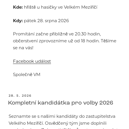
Kde:
hřiště u hasičky ve Velkém Meziříčí
Kdy:
pátek 28. srpna 2026
Promítání začne přibližně ve 20.30 hodin,
občerstvení zprovozníme už od 18 hodin. Těšíme
se na vás!
Facebook událost
Společně VM
PUBLIKOVÁNO
28. 5. 2026
Kompletní kandidátka pro volby 2026
Seznamte se s našimi kandidáty do zastupitelstva
Velkého Meziříčí. Osvědčený tým jsme doplnili