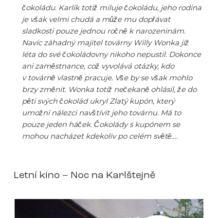
čokoládu. Karlík totiž miluje čokoládu, jeho rodina
je však velmi chudá a může mu dopřávat
sladkosti pouze jednou ročně k narozeninám.
Navíc záhadný majitel továrny Willy Wonka již
léta do své čokoládovny nikoho nepustil. Dokonce
ani zaměstnance, což vyvolává otázky, kdo
v továrně vlastně pracuje. Vše by se však mohlo
brzy změnit. Wonka totiž nečekaně ohlásil, že do
pěti svých čokolád ukryl Zlatý kupón, který
umožní nálezci navštívit jeho továrnu. Má to
pouze jeden háček. Čokolády s kupónem se
mohou nacházet kdekoliv po celém světě….
Letní kino – Noc na Karlštejně