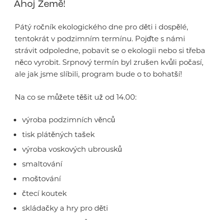
Ahoj Země!
Pátý ročník ekologického dne pro děti i dospělé,
tentokrát v podzimním termínu. Pojďte s námi
strávit odpoledne, pobavit se o ekologii nebo si třeba
něco vyrobit. Srpnový termín byl zrušen kvůli počasí,
ale jak jsme slíbili, program bude o to bohatší!
Na co se můžete těšit už od 14.00:
výroba podzimních věnců
tisk plátěných tašek
výroba voskových ubrousků
smaltování
moštování
čtecí koutek
skládačky a hry pro děti