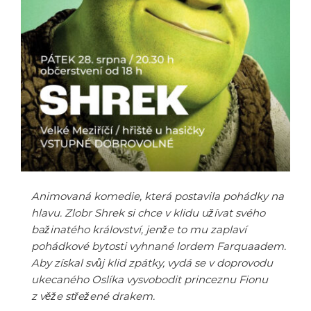
Animovaná komedie, která postavila pohádky na
hlavu. Zlobr Shrek si chce v klidu užívat svého
bažinatého království, jenže to mu zaplaví
pohádkové bytosti vyhnané lordem Farquaadem.
Aby získal svůj klid zpátky, vydá se v doprovodu
ukecaného Oslíka vysvobodit princeznu Fionu
z věže střežené drakem.