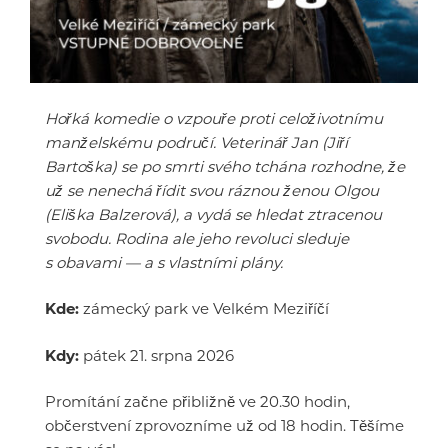
Hořká komedie o vzpouře proti celoživotnímu
manželskému područí. Veterinář Jan (Jiří
Bartoška) se po smrti svého tchána rozhodne, že
už se nenechá řídit svou ráznou ženou Olgou
(Eliška Balzerová), a vydá se hledat ztracenou
svobodu. Rodina ale jeho revoluci sleduje
s obavami — a s vlastními plány.
Kde:
zámecký park ve Velkém Meziříčí
Kdy:
pátek 21. srpna 2026
Promítání začne přibližně ve 20.30 hodin,
občerstvení zprovozníme už od 18 hodin. Těšíme