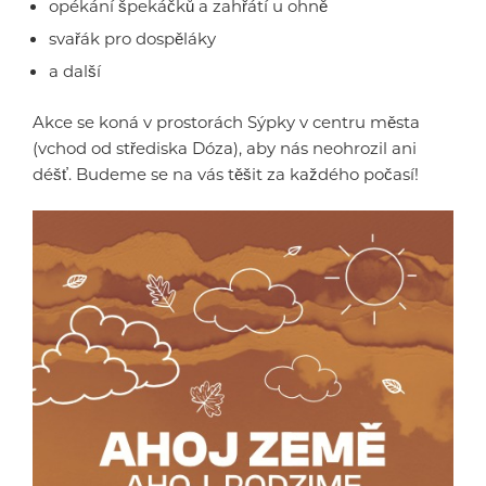
opékání špekáčků a zahřátí u ohně
svařák pro dospěláky
a další
Akce se koná v prostorách Sýpky v centru města
(vchod od střediska Dóza), aby nás neohrozil ani
déšť. Budeme se na vás těšit za každého počasí!