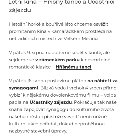
Letní kina – Hříšný tanec a Účastníci
zájezdu
I letošní horké a bouřlivé léto chceme osvěžit
promítáním kina v kamarádském prostředí na
netradičních místech ve Velkém Meziříčí.
V pátek 9. srpna nebudeme sedět v koutě, ale
sejdeme se
v zámeckém parku
k nesmrtelné
romantické klasice –
Hříšnému tanci
.
V pátek 16. srpna postavíme plátno
na nábřeží za
synagogami
. Blízká voda i vrcholný srpen přímo
vybízí k nějakému dovolenkovému filmu – volba
padla na
Účastníky zájezdu
. Pokračuje tak naše
snaha zapojovat synagogu do kulturního života
našeho města i přestože vevnitř není možné
kulturní akce pořádat, dokud neproběhnou
nezbytné stavební úpravy.