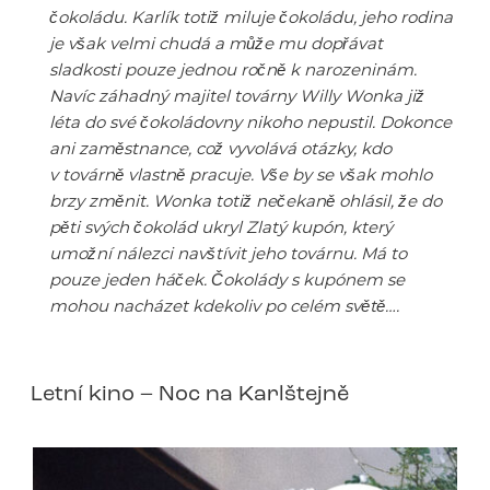
čokoládu. Karlík totiž miluje čokoládu, jeho rodina
je však velmi chudá a může mu dopřávat
sladkosti pouze jednou ročně k narozeninám.
Navíc záhadný majitel továrny Willy Wonka již
léta do své čokoládovny nikoho nepustil. Dokonce
ani zaměstnance, což vyvolává otázky, kdo
v továrně vlastně pracuje. Vše by se však mohlo
brzy změnit. Wonka totiž nečekaně ohlásil, že do
pěti svých čokolád ukryl Zlatý kupón, který
umožní nálezci navštívit jeho továrnu. Má to
pouze jeden háček. Čokolády s kupónem se
mohou nacházet kdekoliv po celém světě….
Letní kino – Noc na Karlštejně