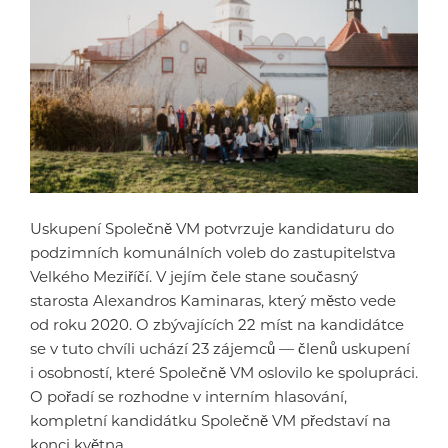
Uskupení Společně VM potvrzuje kandidaturu do
podzimních komunálních voleb do zastupitelstva
Velkého Meziříčí. V jejím čele stane současný
starosta Alexandros Kaminaras, který město vede
od roku 2020. O zbývajících 22 míst na kandidátce
se v tuto chvíli uchází 23 zájemců — členů uskupení
i osobností, které Společně VM oslovilo ke spolupráci.
O pořadí se rozhodne v interním hlasování,
kompletní kandidátku Společně VM představí na
konci května.