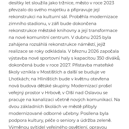
desítky let sloužila jako tržnice, město v roce 2023
převzalo do svého majetku a připravuje její
rekonstrukci na kulturní sál. Proběhla modernizace
zimního stadionu, v září bude dokončena
rekonstrukce městské knihovny a její transformace
na nové komunitní centrum. V dubnu 2025 byla
zahájena rozsáhlá rekonstrukce náměstí, jejíž
realizace se roky odkládala. V březnu 2026 započala
výstavba nové sportovní haly s kapacitou 350 diváků,
dokončená bude v roce 2027. Přístavba mateřské
školy vznikla v Mostištích a další se buduje ve
Lhotkách; na Hliništích bude v květnu otevřena
nová budova dětské skupiny. Modernizací prošel
veřejný prostor v Hrbově, v Olší nad Oslavou se
pracuje na kanalizaci včetně nových komunikací. Na
dvou základních školách ve městě přibyly
modernizované odborné učebny. Posílena byla
podpora kultury, péče o seniory a údržba zeleně.
Výměnou svítidel veřejného osvětlení, opravou