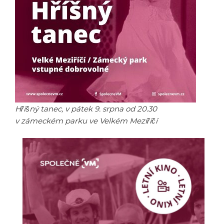
Hříšný tanec, v pátek 9. srpna od 20.30
v zámeckém parku ve Velkém Meziříčí