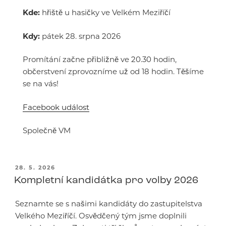
Kde:
hřiště u hasičky ve Velkém Meziříčí
Kdy:
pátek 28. srpna 2026
Promítání začne přibližně ve 20.30 hodin,
občerstvení zprovozníme už od 18 hodin. Těšíme
se na vás!
Facebook událost
Společně VM
PUBLIKOVÁNO
28. 5. 2026
Kompletní kandidátka pro volby 2026
Seznamte se s našimi kandidáty do zastupitelstva
Velkého Meziříčí. Osvědčený tým jsme doplnili