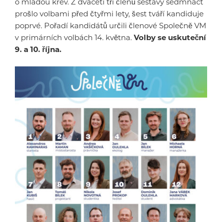
o mladou krev. Z dvaceti tří členů sestavy sedmnáct
prošlo volbami před čtyřmi lety, šest tváří kandiduje
poprvé. Pořadí kandidátů určili členové Společně VM
v primárních volbách 14. května.
Volby se uskuteční
9. a 10. října.