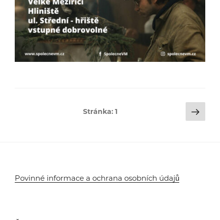
Stránkování
Dalš
Stránka:
1
strá
příspěvků
Povinné informace a ochrana osobních údajů