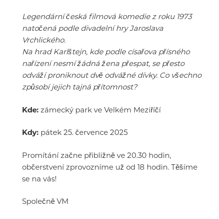
Legendární česká filmová komedie z roku 1973
natočená podle divadelní hry Jaroslava
Vrchlického.
Na hrad Karlštejn, kde podle císařova přísného
nařízení nesmí žádná žena přespat, se přesto
odváží proniknout dvě odvážné dívky. Co všechno
způsobí jejich tajná přítomnost?
Kde:
zámecký park ve Velkém Meziříčí
Kdy:
pátek 25. července 2025
Promítání začne přibližně ve 20.30 hodin,
občerstvení zprovozníme už od 18 hodin. Těšíme
se na vás!
Společně VM