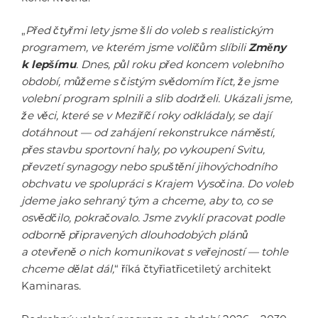
„
Před čtyřmi lety jsme šli do voleb s realistickým
programem, ve kterém jsme voličům slíbili
Změny
k lepšímu
. Dnes, půl roku před koncem volebního
období, můžeme s čistým svědomím říct, že jsme
volební program splnili a slib dodrželi. Ukázali jsme,
že věci, které se v Meziříčí roky odkládaly, se dají
dotáhnout — od zahájení rekonstrukce náměstí,
přes stavbu sportovní haly, po vykoupení Svitu,
převzetí synagogy nebo spuštění jihovýchodního
obchvatu ve spolupráci s Krajem Vysočina. Do voleb
jdeme jako sehraný tým a chceme, aby to, co se
osvědčilo, pokračovalo. Jsme zvyklí pracovat podle
odborně připravených dlouhodobých plánů
a otevřeně o nich komunikovat s veřejností — tohle
chceme dělat dál,
“ říká čtyřiatřicetiletý architekt
Kaminaras.