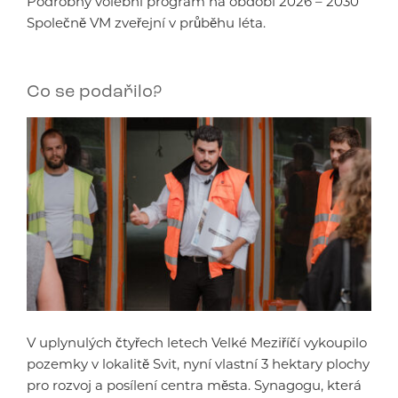
Podrobný volební program na období 2026 – 2030
Společně VM zveřejní v průběhu léta.
Co se podařilo?
V uplynulých čtyřech letech Velké Meziříčí vykoupilo
pozemky v lokalitě Svit, nyní vlastní 3 hektary plochy
pro rozvoj a posílení centra města. Synagogu, která