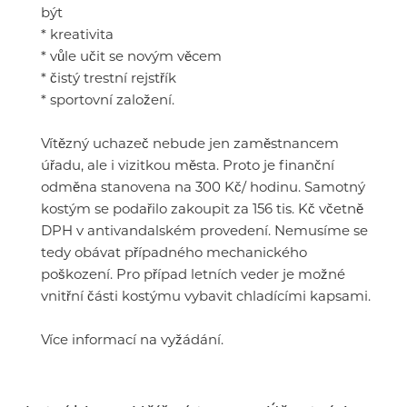
být
* kreativita
* vůle učit se novým věcem
* čistý trestní rejstřík
* sportovní založení.
Vítězný uchazeč nebude jen zaměstnancem
úřadu, ale i vizitkou města. Proto je finanční
odměna stanovena na 300 Kč/ hodinu. Samotný
kostým se podařilo zakoupit za 156 tis. Kč včetně
DPH v antivandalském provedení. Nemusíme se
tedy obávat případného mechanického
poškození. Pro případ letních veder je možné
vnitřní části kostýmu vybavit chladícími kapsami.
Více informací na vyžádání.