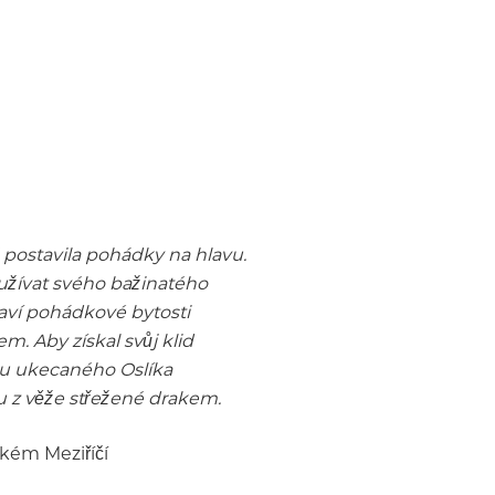
postavila pohádky na hlavu.
 užívat svého bažinatého
laví pohádkové bytosti
. Aby získal svůj klid
du ukecaného Oslíka
u z věže střežené drakem.
lkém Meziříčí