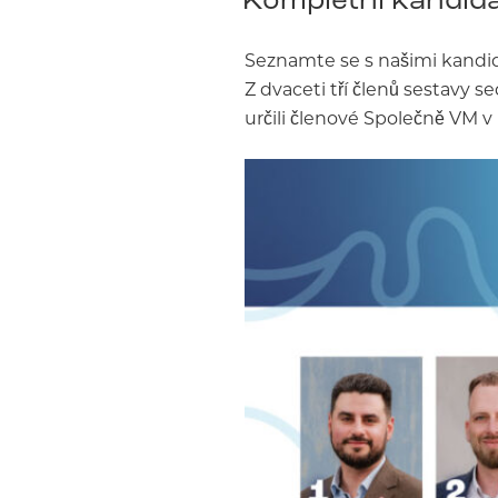
Seznamte se s našimi kandid
Z dvaceti tří členů sestavy s
určili členové Společně VM v