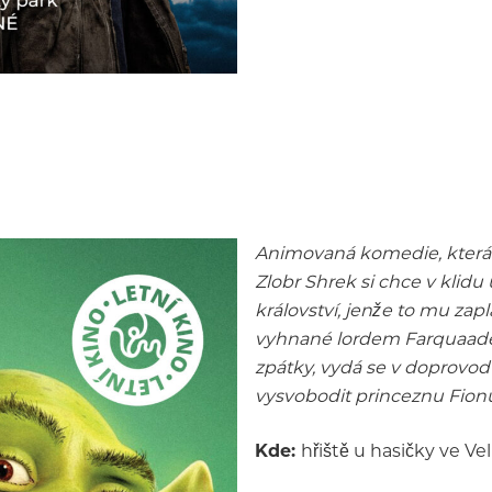
Animovaná komedie, která 
Zlobr Shrek si chce v klidu
království, jenže to mu zap
vyhnané lordem Farquaadem
zpátky, vydá se v doprovo
vysvobodit princeznu Fion
Kde:
hřiště u hasičky ve Ve