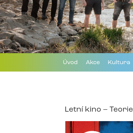
Úvod
Akce
Kultura
Letní kino – Teori