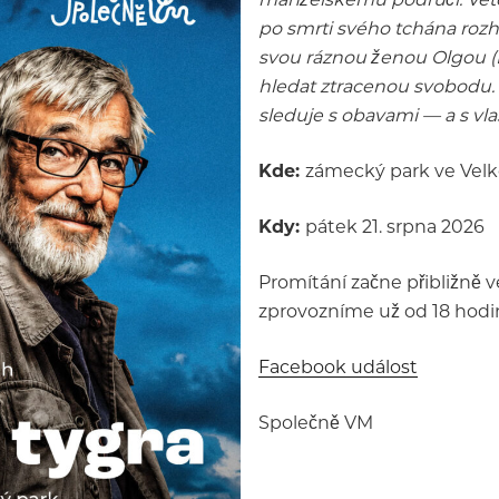
po smrti svého tchána rozh
svou ráznou ženou Olgou (E
hledat ztracenou svobodu. 
sleduje s obavami — a s vla
Kde:
zámecký park ve Velk
Kdy:
pátek 21. srpna 2026
Promítání začne přibližně v
zprovozníme už od 18 hodin
Facebook událost
Společně VM