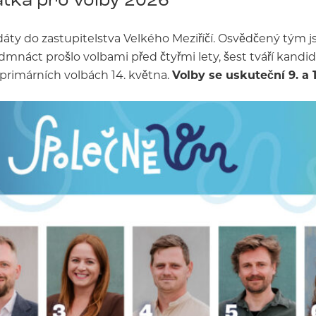
áty do zastupitelstva Velkého Meziříčí. Osvědčený tým j
edmnáct prošlo volbami před čtyřmi lety, šest tváří kand
 primárních volbách 14. května.
Volby se uskuteční 9. a 10