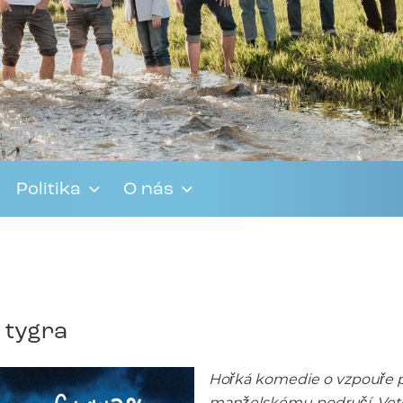
Politika
O nás
e tygra
Hořká komedie o vzpouře p
manželskému područí. Veteri