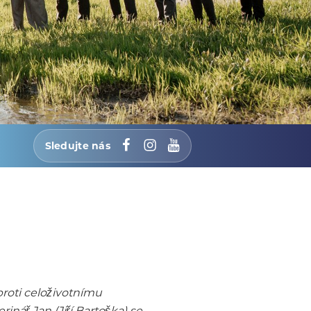
Sledujte nás
Facebook
Instagram
YouTube
roti celoživotnímu
nář Jan (Jiří Bartoška) se