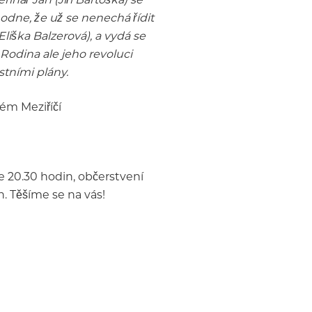
odne, že už se nenechá řídit
liška Balzerová), a vydá se
Rodina ale jeho revoluci
stními plány.
ém Meziříčí
e 20.30 hodin, občerstvení
. Těšíme se na vás!