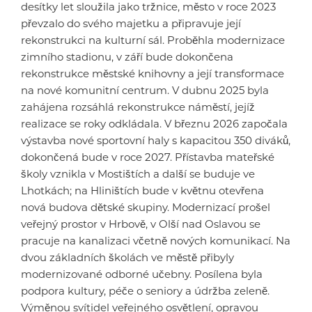
desítky let sloužila jako tržnice, město v roce 2023
převzalo do svého majetku a připravuje její
rekonstrukci na kulturní sál. Proběhla modernizace
zimního stadionu, v září bude dokončena
rekonstrukce městské knihovny a její transformace
na nové komunitní centrum. V dubnu 2025 byla
zahájena rozsáhlá rekonstrukce náměstí, jejíž
realizace se roky odkládala. V březnu 2026 započala
výstavba nové sportovní haly s kapacitou 350 diváků,
dokončená bude v roce 2027. Přístavba mateřské
školy vznikla v Mostištích a další se buduje ve
Lhotkách; na Hliništích bude v květnu otevřena
nová budova dětské skupiny. Modernizací prošel
veřejný prostor v Hrbově, v Olší nad Oslavou se
pracuje na kanalizaci včetně nových komunikací. Na
dvou základních školách ve městě přibyly
modernizované odborné učebny. Posílena byla
podpora kultury, péče o seniory a údržba zeleně.
Výměnou svítidel veřejného osvětlení, opravou