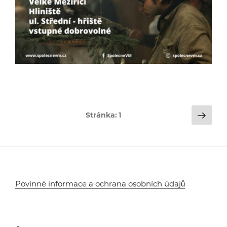
Stránkování
Dalš
Stránka:
1
strá
příspěvků
Povinné informace a ochrana osobních údajů