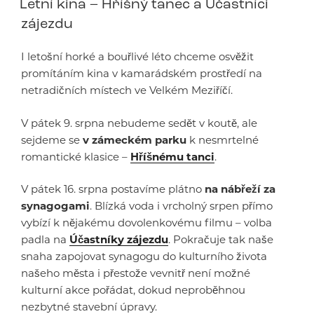
Letní kina – Hříšný tanec a Účastníci
zájezdu
I letošní horké a bouřlivé léto chceme osvěžit
promítáním kina v kamarádském prostředí na
netradičních místech ve Velkém Meziříčí.
V pátek 9. srpna nebudeme sedět v koutě, ale
sejdeme se
v zámeckém parku
k nesmrtelné
romantické klasice –
Hříšnému tanci
.
V pátek 16. srpna postavíme plátno
na nábřeží za
synagogami
. Blízká voda i vrcholný srpen přímo
vybízí k nějakému dovolenkovému filmu – volba
padla na
Účastníky zájezdu
. Pokračuje tak naše
snaha zapojovat synagogu do kulturního života
našeho města i přestože vevnitř není možné
kulturní akce pořádat, dokud neproběhnou
nezbytné stavební úpravy.