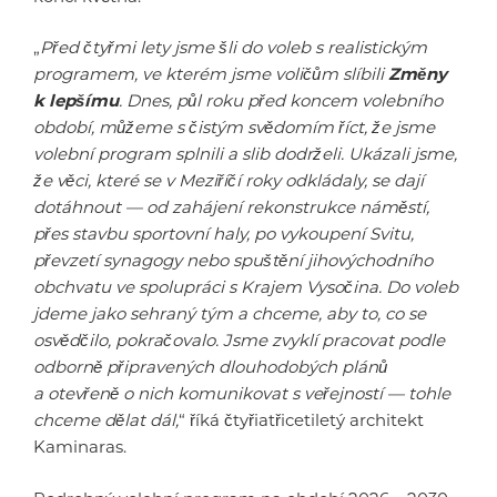
„
Před čtyřmi lety jsme šli do voleb s realistickým
programem, ve kterém jsme voličům slíbili
Změny
k lepšímu
. Dnes, půl roku před koncem volebního
období, můžeme s čistým svědomím říct, že jsme
volební program splnili a slib dodrželi. Ukázali jsme,
že věci, které se v Meziříčí roky odkládaly, se dají
dotáhnout — od zahájení rekonstrukce náměstí,
přes stavbu sportovní haly, po vykoupení Svitu,
převzetí synagogy nebo spuštění jihovýchodního
obchvatu ve spolupráci s Krajem Vysočina. Do voleb
jdeme jako sehraný tým a chceme, aby to, co se
osvědčilo, pokračovalo. Jsme zvyklí pracovat podle
odborně připravených dlouhodobých plánů
a otevřeně o nich komunikovat s veřejností — tohle
chceme dělat dál,
“ říká čtyřiatřicetiletý architekt
Kaminaras.