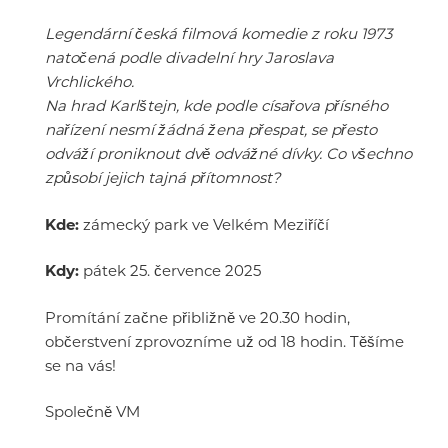
Legendární česká filmová komedie z roku 1973
natočená podle divadelní hry Jaroslava
Vrchlického.
Na hrad Karlštejn, kde podle císařova přísného
nařízení nesmí žádná žena přespat, se přesto
odváží proniknout dvě odvážné dívky. Co všechno
způsobí jejich tajná přítomnost?
Kde:
zámecký park ve Velkém Meziříčí
Kdy:
pátek 25. července 2025
Promítání začne přibližně ve 20.30 hodin,
občerstvení zprovozníme už od 18 hodin. Těšíme
se na vás!
Společně VM