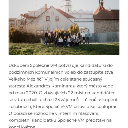
Uskupení Společně VM potvrzuje kandidaturu do
podzimních komunálních voleb do zastupitelstva
Velkého Meziříčí. V jejím čele stane současný
starosta Alexandros Kaminaras, který město vede
od roku 2020. O zbývajících 22 míst na kandidátce
se v tuto chvíli uchází 23 zájemců — členů uskupení
i osobností, které Společně VM oslovilo ke spolupráci.
O pořadí se rozhodne v interním hlasování,
kompletní kandidátku Společně VM představí na
konci května.