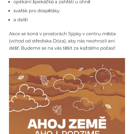
opékání špekáčků a zahřátí u ohně
svařák pro dospěláky
a další
Akce se koná v prostorách Sýpky v centru města
(vchod od střediska Dóza), aby nás neohrozil ani
déšť. Budeme se na vás těšit za každého počasí!