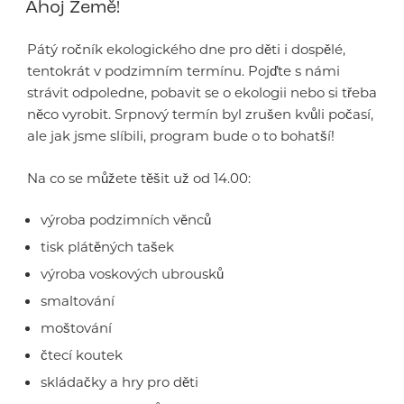
Ahoj Země!
Pátý ročník ekologického dne pro děti i dospělé,
tentokrát v podzimním termínu. Pojďte s námi
strávit odpoledne, pobavit se o ekologii nebo si třeba
něco vyrobit. Srpnový termín byl zrušen kvůli počasí,
ale jak jsme slíbili, program bude o to bohatší!
Na co se můžete těšit už od 14.00:
výroba podzimních věnců
tisk plátěných tašek
výroba voskových ubrousků
smaltování
moštování
čtecí koutek
skládačky a hry pro děti