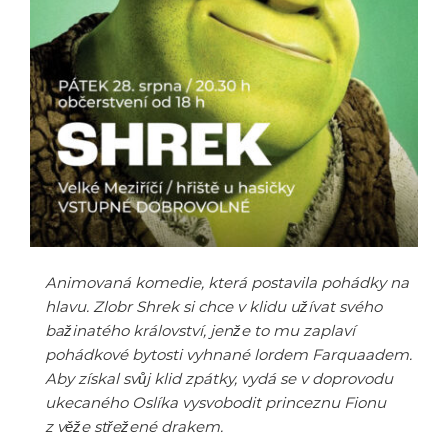
Animovaná komedie, která postavila pohádky na
hlavu. Zlobr Shrek si chce v klidu užívat svého
bažinatého království, jenže to mu zaplaví
pohádkové bytosti vyhnané lordem Farquaadem.
Aby získal svůj klid zpátky, vydá se v doprovodu
ukecaného Oslíka vysvobodit princeznu Fionu
z věže střežené drakem.