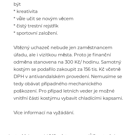
být
* kreativita
* vůle učit se novým věcem
* čistý trestní rejstřík
* sportovní založení.
Vítězný uchazeč nebude jen zaměstnancem
úřadu, ale i vizitkou města. Proto je finanční
odměna stanovena na 300 Kč/ hodinu. Samotný
kostým se podařilo zakoupit za 156 tis. Kč včetně
DPH v antivandalském provedení. Nemusíme se
tedy obávat případného mechanického
poškození. Pro případ letních veder je možné
vnitřní části kostýmu vybavit chladícími kapsami.
Více informací na vyžádání.