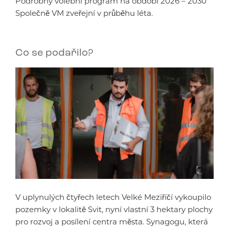
Podrobný volební program na období 2026 – 2030
Společně VM zveřejní v průběhu léta.
Co se podařilo?
V uplynulých čtyřech letech Velké Meziříčí vykoupilo
pozemky v lokalitě Svit, nyní vlastní 3 hektary plochy
pro rozvoj a posílení centra města. Synagogu, která