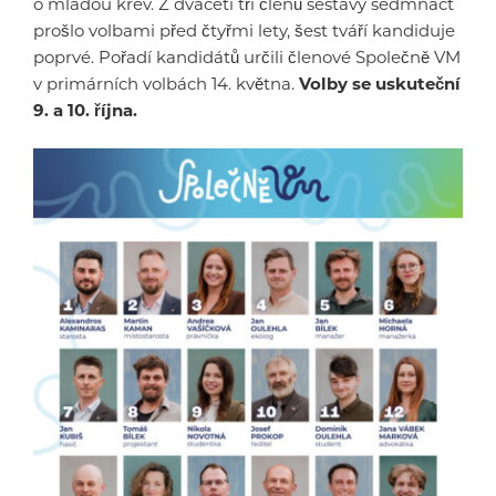
o mladou krev. Z dvaceti tří členů sestavy sedmnáct
prošlo volbami před čtyřmi lety, šest tváří kandiduje
poprvé. Pořadí kandidátů určili členové Společně VM
v primárních volbách 14. května.
Volby se uskuteční
9. a 10. října.