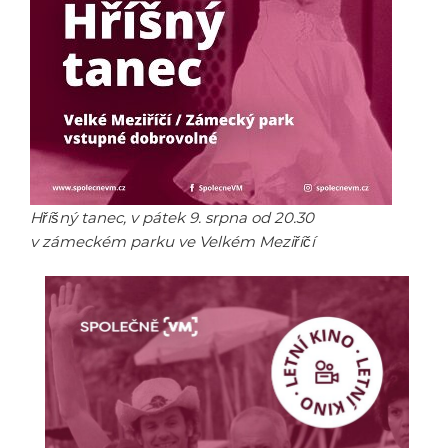
Hříšný tanec, v pátek 9. srpna od 20.30
v zámeckém parku ve Velkém Meziříčí