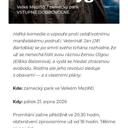
Hořká komedie o vzpouře proti celoživotnímu
manželskému područí. Veterinář Jan (Jiří
Bartoška) se po smrti svého tchána rozhodne, že
už se nenechá řídit svou ráznou ženou Olgou
(Eliška Balzerová), a vydá se hledat ztracenou
svobodu. Rodina ale jeho revoluci sleduje
s obavami — a s vlastními plány.
Kde:
zámecký park ve Velkém Meziříčí
Kdy:
pátek 21. srpna 2026
Promítání začne přibližně ve 20.30 hodin,
občerstvení zprovozníme už od 18 hodin. Těšíme