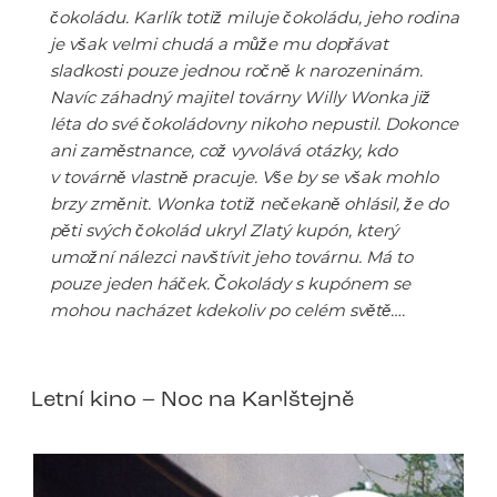
čokoládu. Karlík totiž miluje čokoládu, jeho rodina
je však velmi chudá a může mu dopřávat
sladkosti pouze jednou ročně k narozeninám.
Navíc záhadný majitel továrny Willy Wonka již
léta do své čokoládovny nikoho nepustil. Dokonce
ani zaměstnance, což vyvolává otázky, kdo
v továrně vlastně pracuje. Vše by se však mohlo
brzy změnit. Wonka totiž nečekaně ohlásil, že do
pěti svých čokolád ukryl Zlatý kupón, který
umožní nálezci navštívit jeho továrnu. Má to
pouze jeden háček. Čokolády s kupónem se
mohou nacházet kdekoliv po celém světě….
Letní kino – Noc na Karlštejně