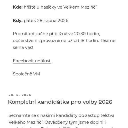
Kde:
hřiště u hasičky ve Velkém Meziříčí
Kdy:
pátek 28. srpna 2026
Promítání začne přibližně ve 20.30 hodin,
občerstvení zprovozníme už od 18 hodin. Těšíme
se na vás!
Facebook událost
Společně VM
PUBLIKOVÁNO
28. 5. 2026
Kompletní kandidátka pro volby 2026
Seznamte se s našimi kandidáty do zastupitelstva
Velkého Meziříčí. Osvědčený tým jsme doplnili