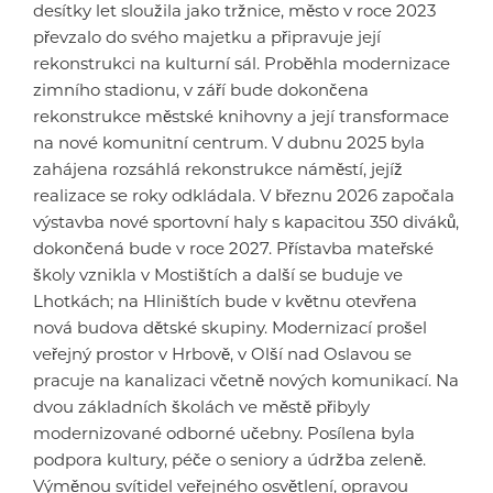
desítky let sloužila jako tržnice, město v roce 2023
převzalo do svého majetku a připravuje její
rekonstrukci na kulturní sál. Proběhla modernizace
zimního stadionu, v září bude dokončena
rekonstrukce městské knihovny a její transformace
na nové komunitní centrum. V dubnu 2025 byla
zahájena rozsáhlá rekonstrukce náměstí, jejíž
realizace se roky odkládala. V březnu 2026 započala
výstavba nové sportovní haly s kapacitou 350 diváků,
dokončená bude v roce 2027. Přístavba mateřské
školy vznikla v Mostištích a další se buduje ve
Lhotkách; na Hliništích bude v květnu otevřena
nová budova dětské skupiny. Modernizací prošel
veřejný prostor v Hrbově, v Olší nad Oslavou se
pracuje na kanalizaci včetně nových komunikací. Na
dvou základních školách ve městě přibyly
modernizované odborné učebny. Posílena byla
podpora kultury, péče o seniory a údržba zeleně.
Výměnou svítidel veřejného osvětlení, opravou