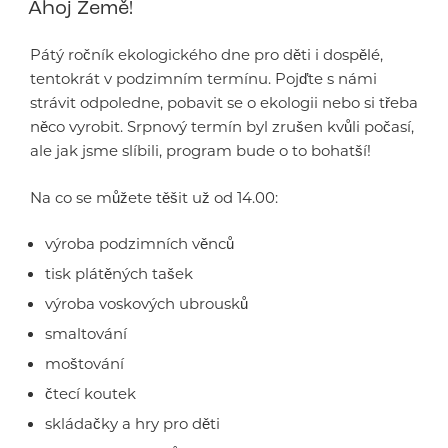
Ahoj Země!
Pátý ročník ekologického dne pro děti i dospělé,
tentokrát v podzimním termínu. Pojďte s námi
strávit odpoledne, pobavit se o ekologii nebo si třeba
něco vyrobit. Srpnový termín byl zrušen kvůli počasí,
ale jak jsme slíbili, program bude o to bohatší!
Na co se můžete těšit už od 14.00:
výroba podzimních věnců
tisk plátěných tašek
výroba voskových ubrousků
smaltování
moštování
čtecí koutek
skládačky a hry pro děti