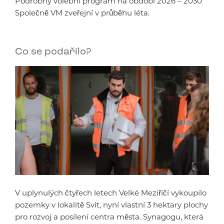
Podrobný volební program na období 2026 – 2030
Společně VM zveřejní v průběhu léta.
Co se podařilo?
V uplynulých čtyřech letech Velké Meziříčí vykoupilo
pozemky v lokalitě Svit, nyní vlastní 3 hektary plochy
pro rozvoj a posílení centra města. Synagogu, která