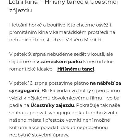
Letní kina – Hříšný tanec a Účastníci
zájezdu
I letošní horké a bouřlivé léto chceme osvěžit
promítáním kina v kamarádském prostředí na
netradičních místech ve Velkém Meziříčí.
V pátek 9. srpna nebudeme sedět v koutě, ale
sejdeme se
v zámeckém parku
k nesmrtelné
romantické klasice –
Hříšnému tanci
.
V pátek 16. srpna postavíme plátno
na nábřeží za
synagogami
. Blízká voda i vrcholný srpen přímo
vybízí k nějakému dovolenkovému filmu – volba
padla na
Účastníky zájezdu
. Pokračuje tak naše
snaha zapojovat synagogu do kulturního života
našeho města i přestože vevnitř není možné
kulturní akce pořádat, dokud neproběhnou
nezbytné stavební úpravy.