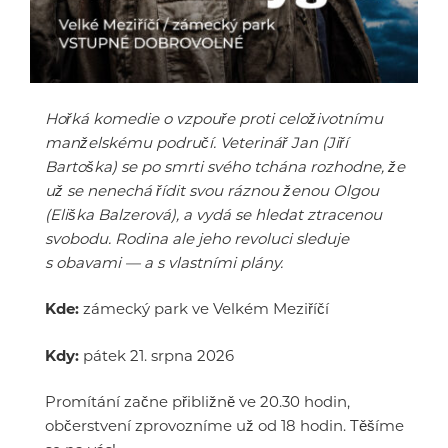
Hořká komedie o vzpouře proti celoživotnímu
manželskému područí. Veterinář Jan (Jiří
Bartoška) se po smrti svého tchána rozhodne, že
už se nenechá řídit svou ráznou ženou Olgou
(Eliška Balzerová), a vydá se hledat ztracenou
svobodu. Rodina ale jeho revoluci sleduje
s obavami — a s vlastními plány.
Kde:
zámecký park ve Velkém Meziříčí
Kdy:
pátek 21. srpna 2026
Promítání začne přibližně ve 20.30 hodin,
občerstvení zprovozníme už od 18 hodin. Těšíme