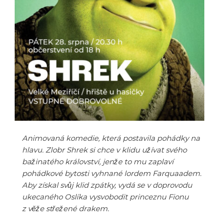
Animovaná komedie, která postavila pohádky na
hlavu. Zlobr Shrek si chce v klidu užívat svého
bažinatého království, jenže to mu zaplaví
pohádkové bytosti vyhnané lordem Farquaadem.
Aby získal svůj klid zpátky, vydá se v doprovodu
ukecaného Oslíka vysvobodit princeznu Fionu
z věže střežené drakem.