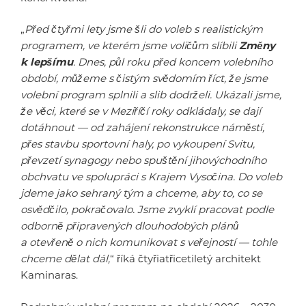
„
Před čtyřmi lety jsme šli do voleb s realistickým
programem, ve kterém jsme voličům slíbili
Změny
k lepšímu
. Dnes, půl roku před koncem volebního
období, můžeme s čistým svědomím říct, že jsme
volební program splnili a slib dodrželi. Ukázali jsme,
že věci, které se v Meziříčí roky odkládaly, se dají
dotáhnout — od zahájení rekonstrukce náměstí,
přes stavbu sportovní haly, po vykoupení Svitu,
převzetí synagogy nebo spuštění jihovýchodního
obchvatu ve spolupráci s Krajem Vysočina. Do voleb
jdeme jako sehraný tým a chceme, aby to, co se
osvědčilo, pokračovalo. Jsme zvyklí pracovat podle
odborně připravených dlouhodobých plánů
a otevřeně o nich komunikovat s veřejností — tohle
chceme dělat dál,
“ říká čtyřiatřicetiletý architekt
Kaminaras.