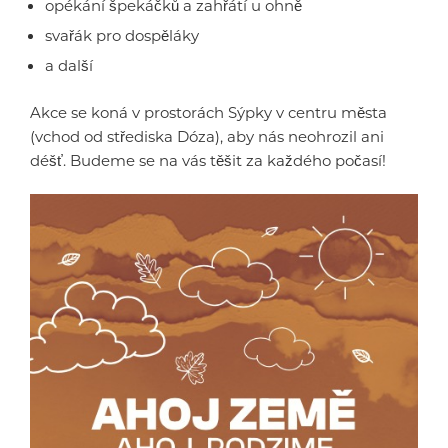
opékání špekáčků a zahřátí u ohně
svařák pro dospěláky
a další
Akce se koná v prostorách Sýpky v centru města
(vchod od střediska Dóza), aby nás neohrozil ani
déšť. Budeme se na vás těšit za každého počasí!