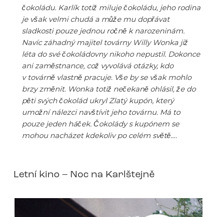
čokoládu. Karlík totiž miluje čokoládu, jeho rodina
je však velmi chudá a může mu dopřávat
sladkosti pouze jednou ročně k narozeninám.
Navíc záhadný majitel továrny Willy Wonka již
léta do své čokoládovny nikoho nepustil. Dokonce
ani zaměstnance, což vyvolává otázky, kdo
v továrně vlastně pracuje. Vše by se však mohlo
brzy změnit. Wonka totiž nečekaně ohlásil, že do
pěti svých čokolád ukryl Zlatý kupón, který
umožní nálezci navštívit jeho továrnu. Má to
pouze jeden háček. Čokolády s kupónem se
mohou nacházet kdekoliv po celém světě….
Letní kino – Noc na Karlštejně