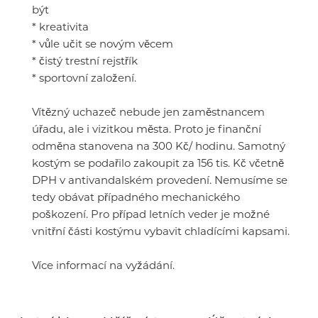
být
* kreativita
* vůle učit se novým věcem
* čistý trestní rejstřík
* sportovní založení.
Vítězný uchazeč nebude jen zaměstnancem
úřadu, ale i vizitkou města. Proto je finanční
odměna stanovena na 300 Kč/ hodinu. Samotný
kostým se podařilo zakoupit za 156 tis. Kč včetně
DPH v antivandalském provedení. Nemusíme se
tedy obávat případného mechanického
poškození. Pro případ letních veder je možné
vnitřní části kostýmu vybavit chladícími kapsami.
Více informací na vyžádání.