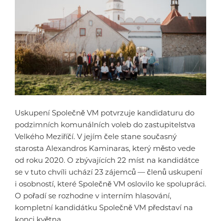
Uskupení Společně VM potvrzuje kandidaturu do
podzimních komunálních voleb do zastupitelstva
Velkého Meziříčí. V jejím čele stane současný
starosta Alexandros Kaminaras, který město vede
od roku 2020. O zbývajících 22 míst na kandidátce
se v tuto chvíli uchází 23 zájemců — členů uskupení
i osobností, které Společně VM oslovilo ke spolupráci.
O pořadí se rozhodne v interním hlasování,
kompletní kandidátku Společně VM představí na
konci května.