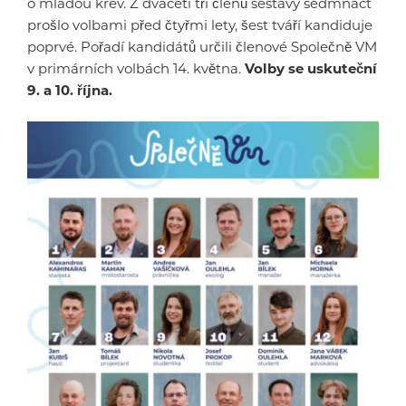
o mladou krev. Z dvaceti tří členů sestavy sedmnáct
prošlo volbami před čtyřmi lety, šest tváří kandiduje
poprvé. Pořadí kandidátů určili členové Společně VM
v primárních volbách 14. května.
Volby se uskuteční
9. a 10. října.