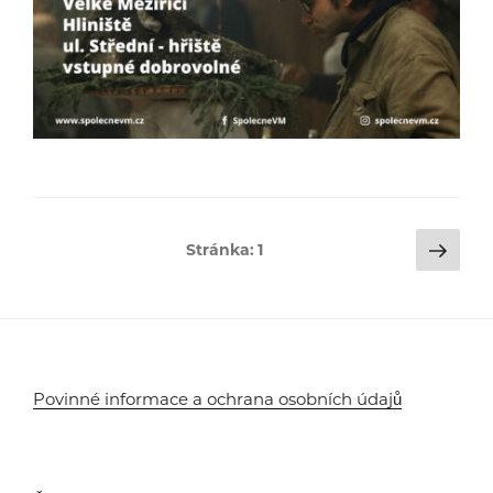
Stránkování
Dalš
Stránka:
1
strá
příspěvků
Povinné informace a ochrana osobních údajů