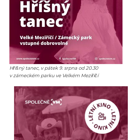
Hříšný tanec, v pátek 9. srpna od 20.30
v zámeckém parku ve Velkém Meziříčí