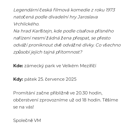
Legendární česká filmová komedie z roku 1973
natočená podle divadelní hry Jaroslava
Vrchlického.
Na hrad Karlštejn, kde podle císařova přísného
nařízení nesmí žádná žena přespat, se přesto
odváží proniknout dvě odvážné dívky. Co všechno
způsobí jejich tajná přítomnost?
Kde:
zámecký park ve Velkém Meziříčí
Kdy:
pátek 25. července 2025
Promítání začne přibližně ve 20.30 hodin,
občerstvení zprovozníme už od 18 hodin. Těšíme
se na vás!
Společně VM