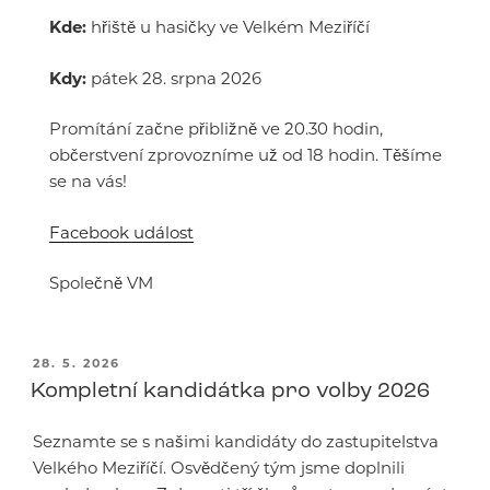
Kde:
hřiště u hasičky ve Velkém Meziříčí
Kdy:
pátek 28. srpna 2026
Promítání začne přibližně ve 20.30 hodin,
občerstvení zprovozníme už od 18 hodin. Těšíme
se na vás!
Facebook událost
Společně VM
PUBLIKOVÁNO
28. 5. 2026
Kompletní kandidátka pro volby 2026
Seznamte se s našimi kandidáty do zastupitelstva
Velkého Meziříčí. Osvědčený tým jsme doplnili