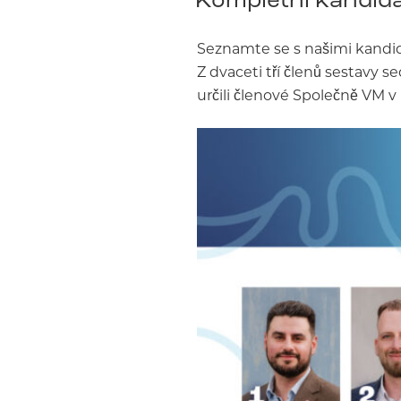
Seznamte se s našimi kandid
Z dvaceti tří členů sestavy s
určili členové Společně VM v