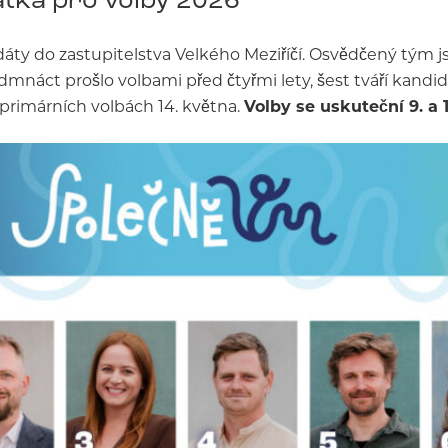
áty do zastupitelstva Velkého Meziříčí. Osvědčený tým j
edmnáct prošlo volbami před čtyřmi lety, šest tváří kand
 primárních volbách 14. května.
Volby se uskuteční 9. a 10