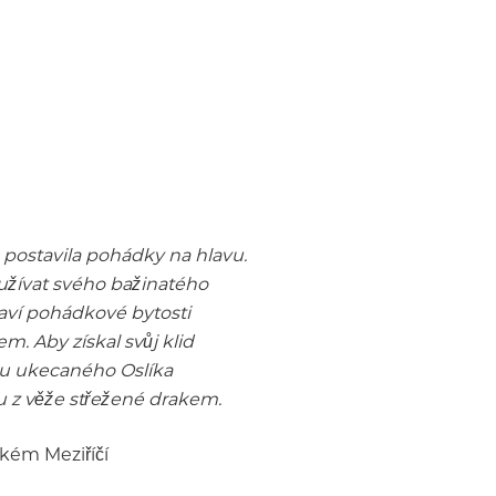
postavila pohádky na hlavu.
 užívat svého bažinatého
laví pohádkové bytosti
. Aby získal svůj klid
du ukecaného Oslíka
u z věže střežené drakem.
lkém Meziříčí