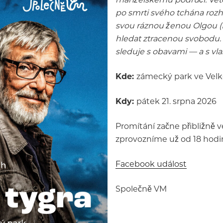
po smrti svého tchána rozh
svou ráznou ženou Olgou (E
hledat ztracenou svobodu. 
sleduje s obavami — a s vla
Kde:
zámecký park ve Velk
Kdy:
pátek 21. srpna 2026
Promítání začne přibližně v
zprovozníme už od 18 hodin
Facebook událost
Společně VM