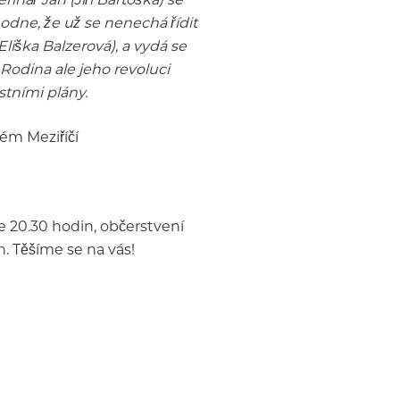
odne, že už se nenechá řídit
liška Balzerová), a vydá se
Rodina ale jeho revoluci
stními plány.
ém Meziříčí
e 20.30 hodin, občerstvení
. Těšíme se na vás!