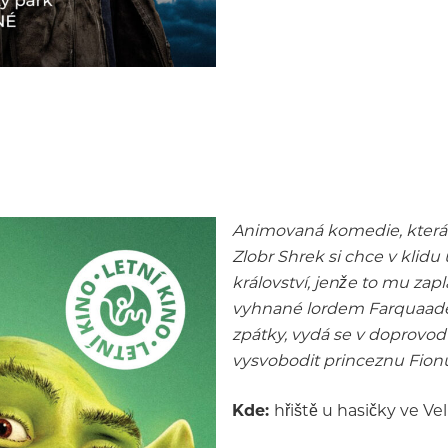
Animovaná komedie, která 
Zlobr Shrek si chce v klidu
království, jenže to mu zap
vyhnané lordem Farquaadem
zpátky, vydá se v doprovo
vysvobodit princeznu Fion
Kde:
hřiště u hasičky ve Ve