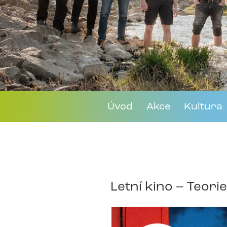
Úvod
Akce
Kultura
Letní kino – Teori