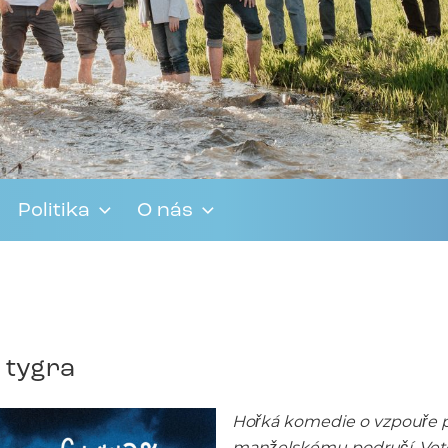
Politika
O nás
e tygra
Hořká komedie o vzpouře p
manželskému područí. Veteri