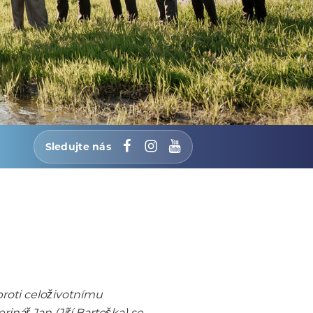
Sledujte nás
Facebook
Instagram
YouTube
roti celoživotnímu
nář Jan (Jiří Bartoška) se