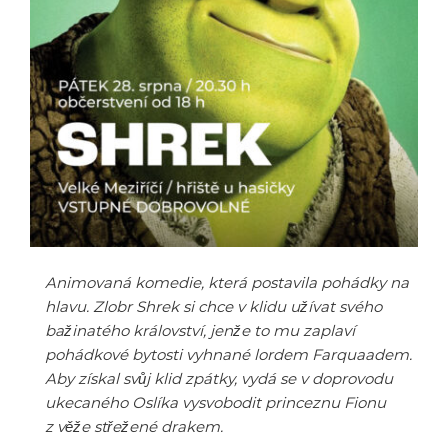
Animovaná komedie, která postavila pohádky na
hlavu. Zlobr Shrek si chce v klidu užívat svého
bažinatého království, jenže to mu zaplaví
pohádkové bytosti vyhnané lordem Farquaadem.
Aby získal svůj klid zpátky, vydá se v doprovodu
ukecaného Oslíka vysvobodit princeznu Fionu
z věže střežené drakem.