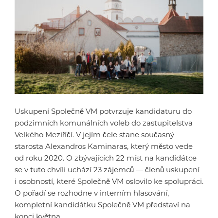
Uskupení Společně VM potvrzuje kandidaturu do
podzimních komunálních voleb do zastupitelstva
Velkého Meziříčí. V jejím čele stane současný
starosta Alexandros Kaminaras, který město vede
od roku 2020. O zbývajících 22 míst na kandidátce
se v tuto chvíli uchází 23 zájemců — členů uskupení
i osobností, které Společně VM oslovilo ke spolupráci.
O pořadí se rozhodne v interním hlasování,
kompletní kandidátku Společně VM představí na
konci května.