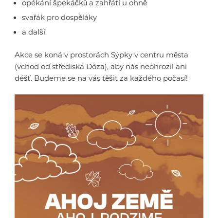
opékání špekáčků a zahřátí u ohně
svařák pro dospěláky
a další
Akce se koná v prostorách Sýpky v centru města
(vchod od střediska Dóza), aby nás neohrozil ani
déšť. Budeme se na vás těšit za každého počasí!