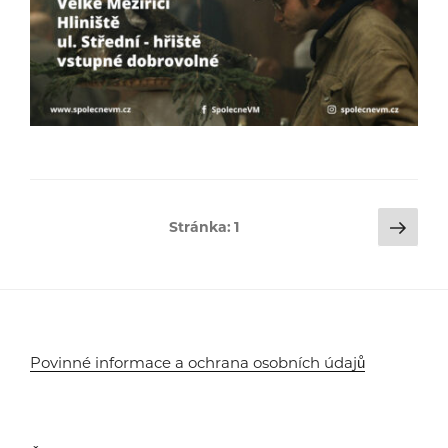
Stránkování
Dalš
Stránka:
1
strá
příspěvků
Povinné informace a ochrana osobních údajů