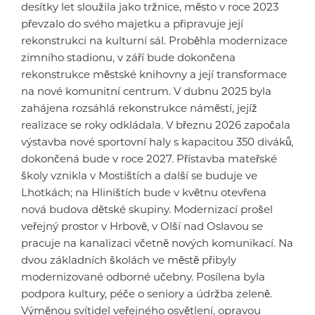
desítky let sloužila jako tržnice, město v roce 2023
převzalo do svého majetku a připravuje její
rekonstrukci na kulturní sál. Proběhla modernizace
zimního stadionu, v září bude dokončena
rekonstrukce městské knihovny a její transformace
na nové komunitní centrum. V dubnu 2025 byla
zahájena rozsáhlá rekonstrukce náměstí, jejíž
realizace se roky odkládala. V březnu 2026 započala
výstavba nové sportovní haly s kapacitou 350 diváků,
dokončená bude v roce 2027. Přístavba mateřské
školy vznikla v Mostištích a další se buduje ve
Lhotkách; na Hliništích bude v květnu otevřena
nová budova dětské skupiny. Modernizací prošel
veřejný prostor v Hrbově, v Olší nad Oslavou se
pracuje na kanalizaci včetně nových komunikací. Na
dvou základních školách ve městě přibyly
modernizované odborné učebny. Posílena byla
podpora kultury, péče o seniory a údržba zeleně.
Výměnou svítidel veřejného osvětlení, opravou