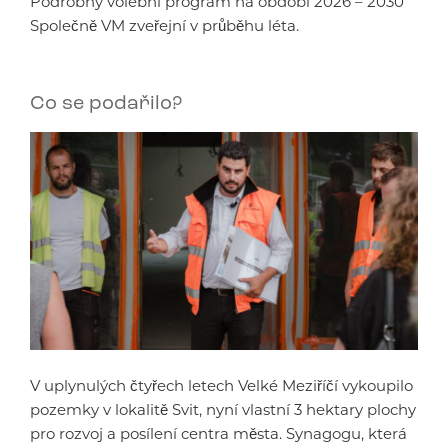
Podrobný volební program na období 2026 – 2030
Společně VM zveřejní v průběhu léta.
Co se podařilo?
V uplynulých čtyřech letech Velké Meziříčí vykoupilo
pozemky v lokalitě Svit, nyní vlastní 3 hektary plochy
pro rozvoj a posílení centra města. Synagogu, která