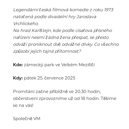
Legendární česká filmová komedie z roku 1973
natočená podle divadelní hry Jaroslava
Vrchlického.
Na hrad Karlštejn, kde podle císařova přísného
nařízení nesmí žádná žena přespat, se přesto
odváží proniknout dvě odvážné dívky. Co všechno
způsobí jejich tajná přítomnost?
Kde:
zámecký park ve Velkém Meziříčí
Kdy:
pátek 25. července 2025
Promítání začne přibližně ve 20.30 hodin,
občerstvení zprovozníme už od 18 hodin. Těšíme
se na vás!
Společně VM