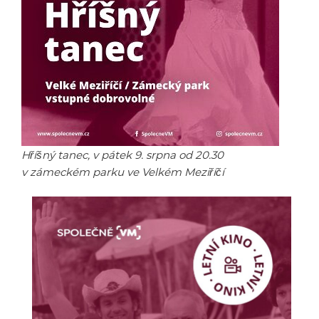
Hříšný tanec, v pátek 9. srpna od 20.30
v zámeckém parku ve Velkém Meziříčí