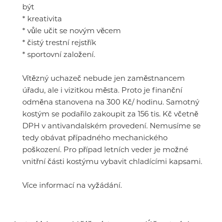
být
* kreativita
* vůle učit se novým věcem
* čistý trestní rejstřík
* sportovní založení.
Vítězný uchazeč nebude jen zaměstnancem
úřadu, ale i vizitkou města. Proto je finanční
odměna stanovena na 300 Kč/ hodinu. Samotný
kostým se podařilo zakoupit za 156 tis. Kč včetně
DPH v antivandalském provedení. Nemusíme se
tedy obávat případného mechanického
poškození. Pro případ letních veder je možné
vnitřní části kostýmu vybavit chladícími kapsami.
Více informací na vyžádání.