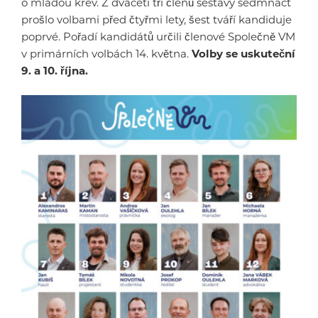
o mladou krev. Z dvaceti tří členů sestavy sedmnáct
prošlo volbami před čtyřmi lety, šest tváří kandiduje
poprvé. Pořadí kandidátů určili členové Společně VM
v primárních volbách 14. května.
Volby se uskuteční
9. a 10. října.