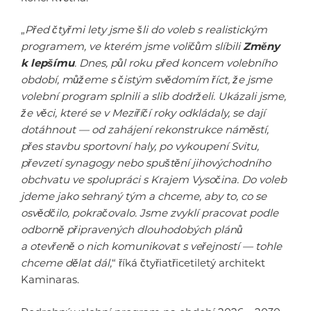
„
Před čtyřmi lety jsme šli do voleb s realistickým
programem, ve kterém jsme voličům slíbili
Změny
k lepšímu
. Dnes, půl roku před koncem volebního
období, můžeme s čistým svědomím říct, že jsme
volební program splnili a slib dodrželi. Ukázali jsme,
že věci, které se v Meziříčí roky odkládaly, se dají
dotáhnout — od zahájení rekonstrukce náměstí,
přes stavbu sportovní haly, po vykoupení Svitu,
převzetí synagogy nebo spuštění jihovýchodního
obchvatu ve spolupráci s Krajem Vysočina. Do voleb
jdeme jako sehraný tým a chceme, aby to, co se
osvědčilo, pokračovalo. Jsme zvyklí pracovat podle
odborně připravených dlouhodobých plánů
a otevřeně o nich komunikovat s veřejností — tohle
chceme dělat dál,
“ říká čtyřiatřicetiletý architekt
Kaminaras.