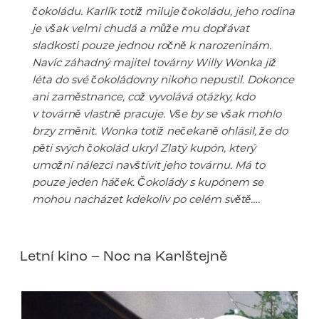
čokoládu. Karlík totiž miluje čokoládu, jeho rodina
je však velmi chudá a může mu dopřávat
sladkosti pouze jednou ročně k narozeninám.
Navíc záhadný majitel továrny Willy Wonka již
léta do své čokoládovny nikoho nepustil. Dokonce
ani zaměstnance, což vyvolává otázky, kdo
v továrně vlastně pracuje. Vše by se však mohlo
brzy změnit. Wonka totiž nečekaně ohlásil, že do
pěti svých čokolád ukryl Zlatý kupón, který
umožní nálezci navštívit jeho továrnu. Má to
pouze jeden háček. Čokolády s kupónem se
mohou nacházet kdekoliv po celém světě….
Letní kino – Noc na Karlštejně