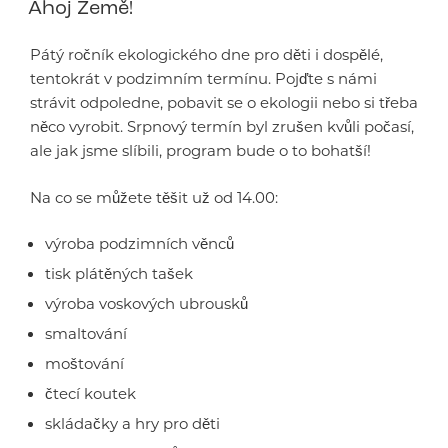
Ahoj Země!
Pátý ročník ekologického dne pro děti i dospělé,
tentokrát v podzimním termínu. Pojďte s námi
strávit odpoledne, pobavit se o ekologii nebo si třeba
něco vyrobit. Srpnový termín byl zrušen kvůli počasí,
ale jak jsme slíbili, program bude o to bohatší!
Na co se můžete těšit už od 14.00:
výroba podzimních věnců
tisk plátěných tašek
výroba voskových ubrousků
smaltování
moštování
čtecí koutek
skládačky a hry pro děti