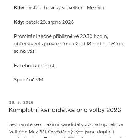
Kde:
hřiště u hasičky ve Velkém Meziříčí
Kdy:
pátek 28. srpna 2026
Promítání začne přibližně ve 20.30 hodin,
občerstvení zprovozníme už od 18 hodin. Těšíme
se na vás!
Facebook událost
Společně VM
PUBLIKOVÁNO
28. 5. 2026
Kompletní kandidátka pro volby 2026
Seznamte se s našimi kandidáty do zastupitelstva
Velkého Meziříčí. Osvědčený tým jsme doplnili