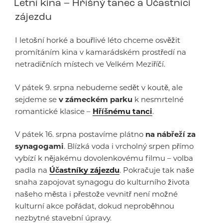
Letní kina – Hříšný tanec a Účastníci
zájezdu
I letošní horké a bouřlivé léto chceme osvěžit
promítáním kina v kamarádském prostředí na
netradičních místech ve Velkém Meziříčí.
V pátek 9. srpna nebudeme sedět v koutě, ale
sejdeme se
v zámeckém parku
k nesmrtelné
romantické klasice –
Hříšnému tanci
.
V pátek 16. srpna postavíme plátno
na nábřeží za
synagogami
. Blízká voda i vrcholný srpen přímo
vybízí k nějakému dovolenkovému filmu – volba
padla na
Účastníky zájezdu
. Pokračuje tak naše
snaha zapojovat synagogu do kulturního života
našeho města i přestože vevnitř není možné
kulturní akce pořádat, dokud neproběhnou
nezbytné stavební úpravy.