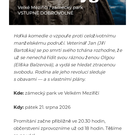
Hořká komedie o vzpouře proti celoživotnímu
manželskému područí. Veterinář Jan (Jiří
Bartoška) se po smrti svého tchána rozhodne, že
už se nenechá řídit svou ráznou ženou Olgou
(Eliška Balzerová), a vydá se hledat ztracenou
svobodu. Rodina ale jeho revoluci sleduje
s obavami — a s vlastními plány.
Kde:
zámecký park ve Velkém Meziříčí
Kdy:
pátek 21. srpna 2026
Promítání začne přibližně ve 20.30 hodin,
občerstvení zprovozníme už od 18 hodin. Těšíme