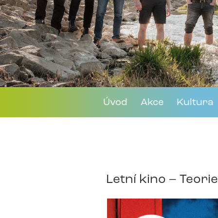
Úvod
Akce
Kultura
Letní kino – Teori