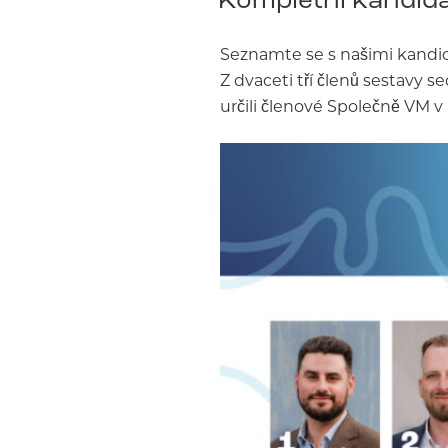
Seznamte se s našimi kandid
Z dvaceti tří členů sestavy s
určili členové Společně VM v