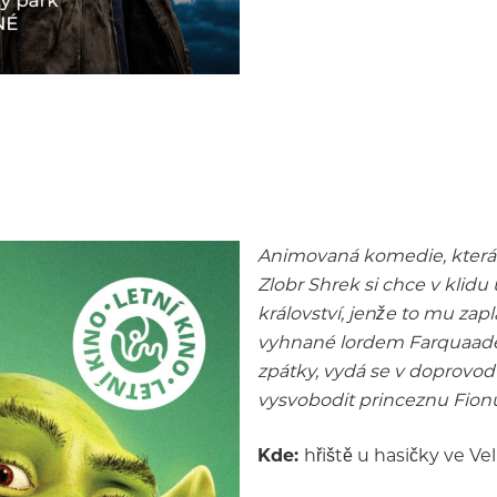
Animovaná komedie, která 
Zlobr Shrek si chce v klidu
království, jenže to mu zap
vyhnané lordem Farquaadem
zpátky, vydá se v doprovo
vysvobodit princeznu Fion
Kde:
hřiště u hasičky ve Ve