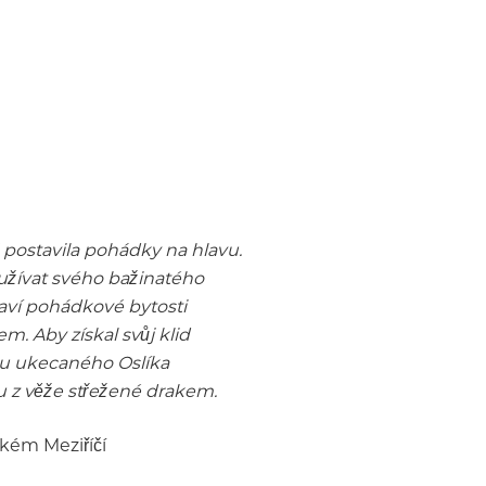
postavila pohádky na hlavu.
 užívat svého bažinatého
laví pohádkové bytosti
. Aby získal svůj klid
du ukecaného Oslíka
u z věže střežené drakem.
lkém Meziříčí