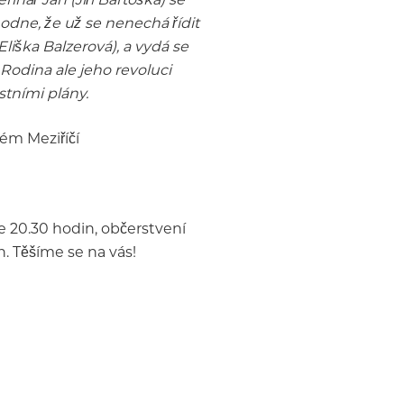
odne, že už se nenechá řídit
liška Balzerová), a vydá se
Rodina ale jeho revoluci
stními plány.
ém Meziříčí
e 20.30 hodin, občerstvení
. Těšíme se na vás!