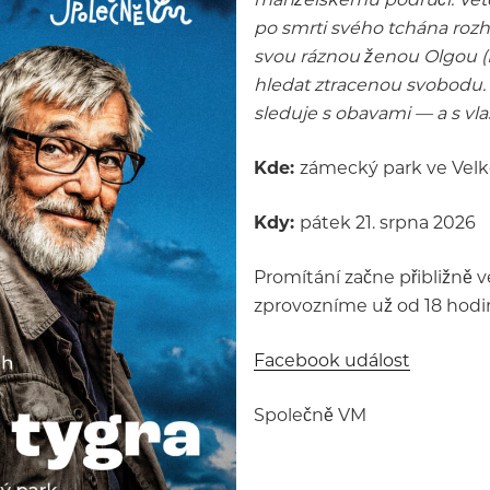
po smrti svého tchána rozh
svou ráznou ženou Olgou (E
hledat ztracenou svobodu. 
sleduje s obavami — a s vla
Kde:
zámecký park ve Velk
Kdy:
pátek 21. srpna 2026
Promítání začne přibližně v
zprovozníme už od 18 hodin
Facebook událost
Společně VM