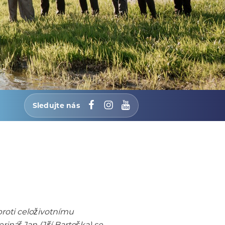
Sledujte nás
Facebook
Instagram
YouTube
roti celoživotnímu
nář Jan (Jiří Bartoška) se