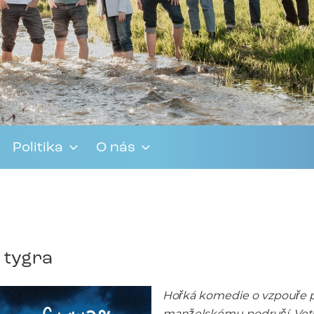
Politika
O nás
e tygra
Hořká komedie o vzpouře p
manželskému područí. Veteri