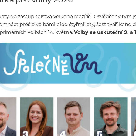
áty do zastupitelstva Velkého Meziříčí. Osvědčený tým j
edmnáct prošlo volbami před čtyřmi lety, šest tváří kand
 primárních volbách 14. května.
Volby se uskuteční 9. a 10