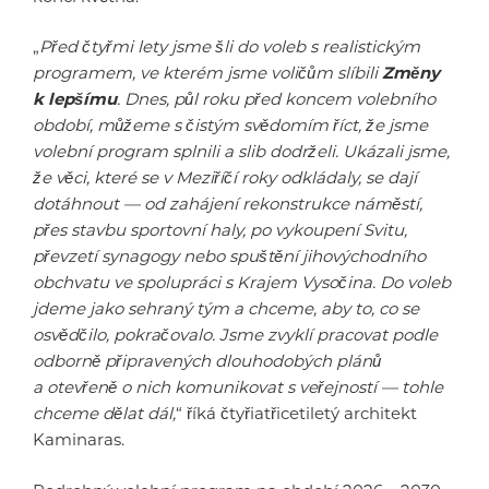
„
Před čtyřmi lety jsme šli do voleb s realistickým
programem, ve kterém jsme voličům slíbili
Změny
k lepšímu
. Dnes, půl roku před koncem volebního
období, můžeme s čistým svědomím říct, že jsme
volební program splnili a slib dodrželi. Ukázali jsme,
že věci, které se v Meziříčí roky odkládaly, se dají
dotáhnout — od zahájení rekonstrukce náměstí,
přes stavbu sportovní haly, po vykoupení Svitu,
převzetí synagogy nebo spuštění jihovýchodního
obchvatu ve spolupráci s Krajem Vysočina. Do voleb
jdeme jako sehraný tým a chceme, aby to, co se
osvědčilo, pokračovalo. Jsme zvyklí pracovat podle
odborně připravených dlouhodobých plánů
a otevřeně o nich komunikovat s veřejností — tohle
chceme dělat dál,
“ říká čtyřiatřicetiletý architekt
Kaminaras.