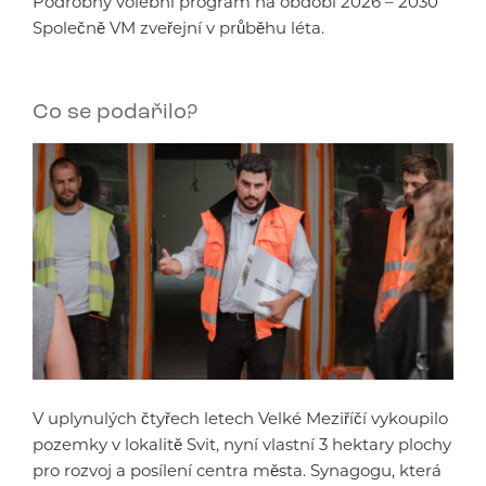
Podrobný volební program na období 2026 – 2030
Společně VM zveřejní v průběhu léta.
Co se podařilo?
V uplynulých čtyřech letech Velké Meziříčí vykoupilo
pozemky v lokalitě Svit, nyní vlastní 3 hektary plochy
pro rozvoj a posílení centra města. Synagogu, která