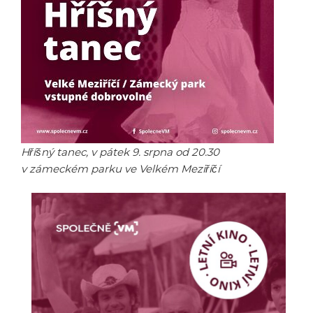
Hříšný tanec, v pátek 9. srpna od 20.30
v zámeckém parku ve Velkém Meziříčí