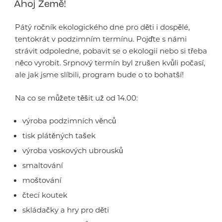
Ahoj Země!
Pátý ročník ekologického dne pro děti i dospělé,
tentokrát v podzimním termínu. Pojďte s námi
strávit odpoledne, pobavit se o ekologii nebo si třeba
něco vyrobit. Srpnový termín byl zrušen kvůli počasí,
ale jak jsme slíbili, program bude o to bohatší!
Na co se můžete těšit už od 14.00:
výroba podzimních věnců
tisk plátěných tašek
výroba voskových ubrousků
smaltování
moštování
čtecí koutek
skládačky a hry pro děti