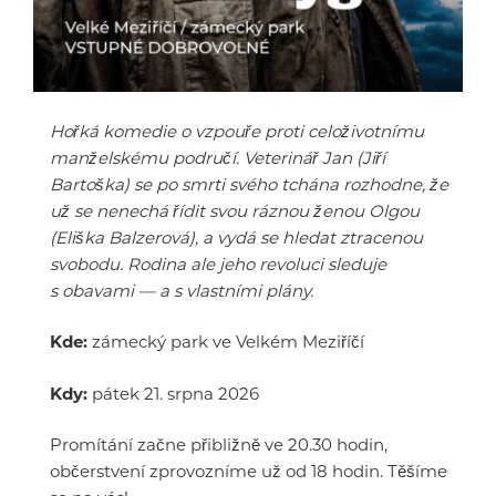
Hořká komedie o vzpouře proti celoživotnímu
manželskému područí. Veterinář Jan (Jiří
Bartoška) se po smrti svého tchána rozhodne, že
už se nenechá řídit svou ráznou ženou Olgou
(Eliška Balzerová), a vydá se hledat ztracenou
svobodu. Rodina ale jeho revoluci sleduje
s obavami — a s vlastními plány.
Kde:
zámecký park ve Velkém Meziříčí
Kdy:
pátek 21. srpna 2026
Promítání začne přibližně ve 20.30 hodin,
občerstvení zprovozníme už od 18 hodin. Těšíme