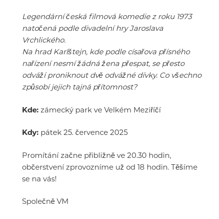
Legendární česká filmová komedie z roku 1973
natočená podle divadelní hry Jaroslava
Vrchlického.
Na hrad Karlštejn, kde podle císařova přísného
nařízení nesmí žádná žena přespat, se přesto
odváží proniknout dvě odvážné dívky. Co všechno
způsobí jejich tajná přítomnost?
Kde:
zámecký park ve Velkém Meziříčí
Kdy:
pátek 25. července 2025
Promítání začne přibližně ve 20.30 hodin,
občerstvení zprovozníme už od 18 hodin. Těšíme
se na vás!
Společně VM