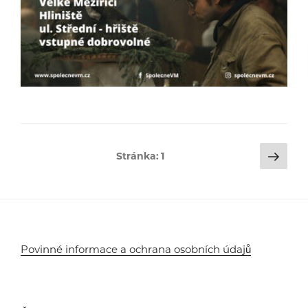
Stránkování
Dalš
Stránka:
1
strá
příspěvků
Povinné informace a ochrana osobních údajů