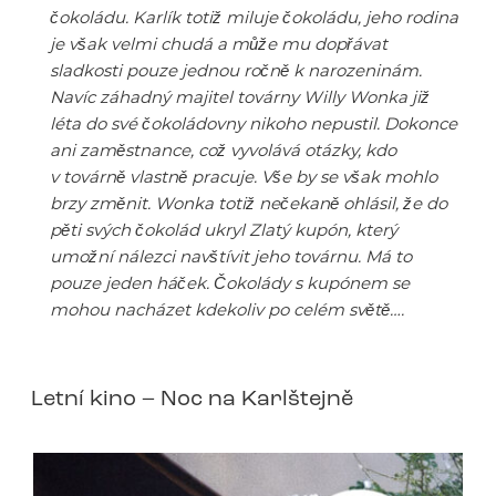
čokoládu. Karlík totiž miluje čokoládu, jeho rodina
je však velmi chudá a může mu dopřávat
sladkosti pouze jednou ročně k narozeninám.
Navíc záhadný majitel továrny Willy Wonka již
léta do své čokoládovny nikoho nepustil. Dokonce
ani zaměstnance, což vyvolává otázky, kdo
v továrně vlastně pracuje. Vše by se však mohlo
brzy změnit. Wonka totiž nečekaně ohlásil, že do
pěti svých čokolád ukryl Zlatý kupón, který
umožní nálezci navštívit jeho továrnu. Má to
pouze jeden háček. Čokolády s kupónem se
mohou nacházet kdekoliv po celém světě….
Letní kino – Noc na Karlštejně