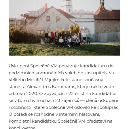
Uskupení Společně VM potvrzuje kandidaturu do
podzimních komunálních voleb do zastupitelstva
Velkého Meziříčí. V jejím čele stane současný
starosta Alexandros Kaminaras, který město vede
od roku 2020. O zbývajících 22 míst na kandidátce
se v tuto chvíli uchází 23 zájemců — členů uskupení
i osobností, které Společně VM oslovilo ke spolupráci.
O pořadí se rozhodne v interním hlasování,
kompletní kandidátku Společně VM představí na
konci května.