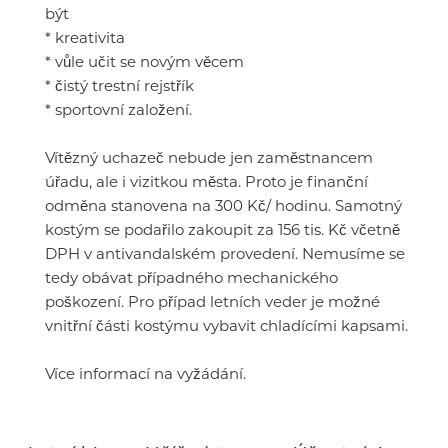
být
* kreativita
* vůle učit se novým věcem
* čistý trestní rejstřík
* sportovní založení.
Vítězný uchazeč nebude jen zaměstnancem
úřadu, ale i vizitkou města. Proto je finanční
odměna stanovena na 300 Kč/ hodinu. Samotný
kostým se podařilo zakoupit za 156 tis. Kč včetně
DPH v antivandalském provedení. Nemusíme se
tedy obávat případného mechanického
poškození. Pro případ letních veder je možné
vnitřní části kostýmu vybavit chladícími kapsami.
Více informací na vyžádání.