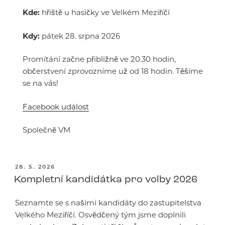
Kde:
hřiště u hasičky ve Velkém Meziříčí
Kdy:
pátek 28. srpna 2026
Promítání začne přibližně ve 20.30 hodin,
občerstvení zprovozníme už od 18 hodin. Těšíme
se na vás!
Facebook událost
Společně VM
PUBLIKOVÁNO
28. 5. 2026
Kompletní kandidátka pro volby 2026
Seznamte se s našimi kandidáty do zastupitelstva
Velkého Meziříčí. Osvědčený tým jsme doplnili