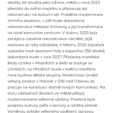
desítky let sloužila jako tržnice, město v roce 2023
převzalo do svého majetku a připravuje její
rekonstrukci na kulturní sál. Proběhla modernizace
zimního stadionu, v září bude dokončena
rekonstrukce městské knihovny a její transformace
na nové komunitní centrum. V dubnu 2025 byla
zahájena rozsáhlá rekonstrukce náměstí, jejíž
realizace se roky odkládala. V březnu 2026 započala
výstavba nové sportovní haly s kapacitou 350 diváků,
dokončená bude v roce 2027. Přístavba mateřské
školy vznikla v Mostištích a další se buduje ve
Lhotkách; na Hliništích bude v květnu otevřena
nová budova dětské skupiny. Modernizací prošel
veřejný prostor v Hrbově, v Olší nad Oslavou se
pracuje na kanalizaci včetně nových komunikací. Na
dvou základních školách ve městě přibyly
modernizované odborné učebny. Posílena byla
podpora kultury, péče o seniory a údržba zeleně.
Výměnou svítidel veřejného osvětlení, opravou