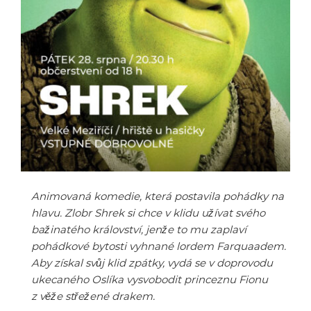
Animovaná komedie, která postavila pohádky na
hlavu. Zlobr Shrek si chce v klidu užívat svého
bažinatého království, jenže to mu zaplaví
pohádkové bytosti vyhnané lordem Farquaadem.
Aby získal svůj klid zpátky, vydá se v doprovodu
ukecaného Oslíka vysvobodit princeznu Fionu
z věže střežené drakem.