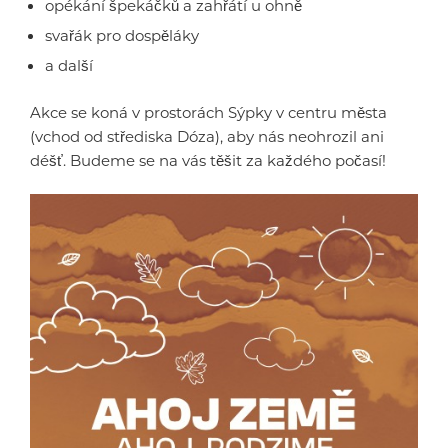
opékání špekáčků a zahřátí u ohně
svařák pro dospěláky
a další
Akce se koná v prostorách Sýpky v centru města
(vchod od střediska Dóza), aby nás neohrozil ani
déšť. Budeme se na vás těšit za každého počasí!