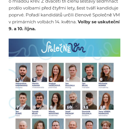
o mladou krev. Z dvaceti tří členů sestavy sedmnáct
prošlo volbami před čtyřmi lety, šest tváří kandiduje
poprvé. Pořadí kandidátů určili členové Společně VM
v primárních volbách 14. května.
Volby se uskuteční
9. a 10. října.