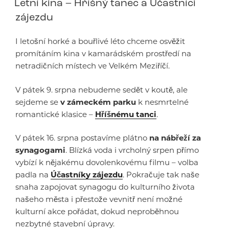
Letní kina – Hříšný tanec a Účastníci
zájezdu
I letošní horké a bouřlivé léto chceme osvěžit
promítáním kina v kamarádském prostředí na
netradičních místech ve Velkém Meziříčí.
V pátek 9. srpna nebudeme sedět v koutě, ale
sejdeme se
v zámeckém parku
k nesmrtelné
romantické klasice –
Hříšnému tanci
.
V pátek 16. srpna postavíme plátno
na nábřeží za
synagogami
. Blízká voda i vrcholný srpen přímo
vybízí k nějakému dovolenkovému filmu – volba
padla na
Účastníky zájezdu
. Pokračuje tak naše
snaha zapojovat synagogu do kulturního života
našeho města i přestože vevnitř není možné
kulturní akce pořádat, dokud neproběhnou
nezbytné stavební úpravy.