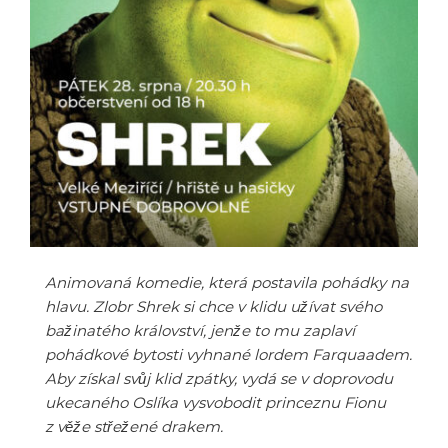
Animovaná komedie, která postavila pohádky na
hlavu. Zlobr Shrek si chce v klidu užívat svého
bažinatého království, jenže to mu zaplaví
pohádkové bytosti vyhnané lordem Farquaadem.
Aby získal svůj klid zpátky, vydá se v doprovodu
ukecaného Oslíka vysvobodit princeznu Fionu
z věže střežené drakem.