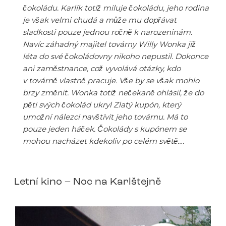
čokoládu. Karlík totiž miluje čokoládu, jeho rodina
je však velmi chudá a může mu dopřávat
sladkosti pouze jednou ročně k narozeninám.
Navíc záhadný majitel továrny Willy Wonka již
léta do své čokoládovny nikoho nepustil. Dokonce
ani zaměstnance, což vyvolává otázky, kdo
v továrně vlastně pracuje. Vše by se však mohlo
brzy změnit. Wonka totiž nečekaně ohlásil, že do
pěti svých čokolád ukryl Zlatý kupón, který
umožní nálezci navštívit jeho továrnu. Má to
pouze jeden háček. Čokolády s kupónem se
mohou nacházet kdekoliv po celém světě….
Letní kino – Noc na Karlštejně