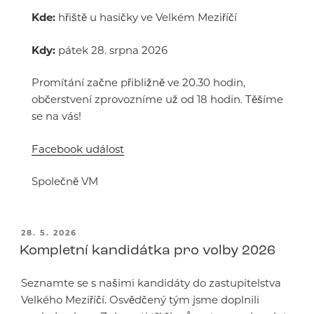
Kde:
hřiště u hasičky ve Velkém Meziříčí
Kdy:
pátek 28. srpna 2026
Promítání začne přibližně ve 20.30 hodin,
občerstvení zprovozníme už od 18 hodin. Těšíme
se na vás!
Facebook událost
Společně VM
PUBLIKOVÁNO
28. 5. 2026
Kompletní kandidátka pro volby 2026
Seznamte se s našimi kandidáty do zastupitelstva
Velkého Meziříčí. Osvědčený tým jsme doplnili