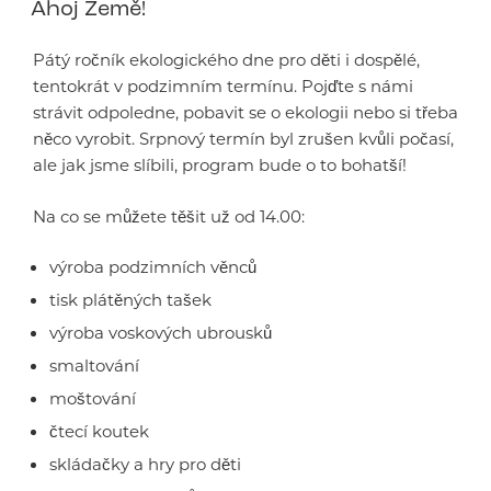
Ahoj Země!
Pátý ročník ekologického dne pro děti i dospělé,
tentokrát v podzimním termínu. Pojďte s námi
strávit odpoledne, pobavit se o ekologii nebo si třeba
něco vyrobit. Srpnový termín byl zrušen kvůli počasí,
ale jak jsme slíbili, program bude o to bohatší!
Na co se můžete těšit už od 14.00:
výroba podzimních věnců
tisk plátěných tašek
výroba voskových ubrousků
smaltování
moštování
čtecí koutek
skládačky a hry pro děti