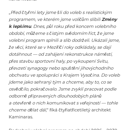
„
Před čtyřmi lety jsme šli do voleb s realistickým
programem, ve kterém jsme voličům slíbili
Změny
k lepšímu
. Dnes, půl roku před koncem volebního
období, můžeme s čistým svědomím říct, že jsme
volební program splnili a slib dodrželi. Ukázali jsme,
že věci, které se v Meziříčí roky odkládaly, se dají
dotáhnout — od zahájení rekonstrukce náměstí,
přes stavbu sportovní haly, po vykoupení Svitu,
převzetí synagogy nebo spuštění jihovýchodního
obchvatu ve spolupráci s Krajem Vysočina. Do voleb
jdeme jako sehraný tým a chceme, aby to, co se
osvědčilo, pokračovalo. Jsme zvyklí pracovat podle
odborně připravených dlouhodobých plánů
a otevřeně o nich komunikovat s veřejností — tohle
chceme dělat dál,
“ říká čtyřiatřicetiletý architekt
Kaminaras.