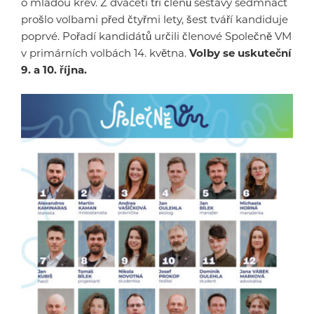
o mladou krev. Z dvaceti tří členů sestavy sedmnáct
prošlo volbami před čtyřmi lety, šest tváří kandiduje
poprvé. Pořadí kandidátů určili členové Společně VM
v primárních volbách 14. května.
Volby se uskuteční
9. a 10. října.