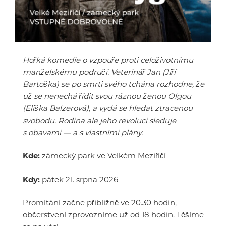
Hořká komedie o vzpouře proti celoživotnímu
manželskému područí. Veterinář Jan (Jiří
Bartoška) se po smrti svého tchána rozhodne, že
už se nenechá řídit svou ráznou ženou Olgou
(Eliška Balzerová), a vydá se hledat ztracenou
svobodu. Rodina ale jeho revoluci sleduje
s obavami — a s vlastními plány.
Kde:
zámecký park ve Velkém Meziříčí
Kdy:
pátek 21. srpna 2026
Promítání začne přibližně ve 20.30 hodin,
občerstvení zprovozníme už od 18 hodin. Těšíme