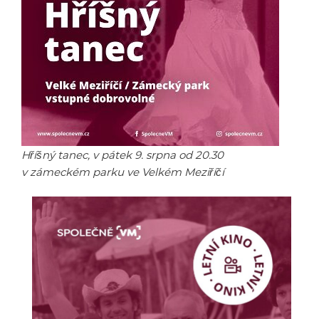
Hříšný tanec, v pátek 9. srpna od 20.30
v zámeckém parku ve Velkém Meziříčí