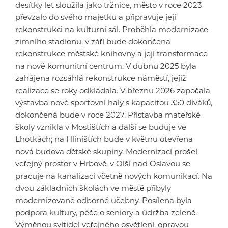
desítky let sloužila jako tržnice, město v roce 2023
převzalo do svého majetku a připravuje její
rekonstrukci na kulturní sál. Proběhla modernizace
zimního stadionu, v září bude dokončena
rekonstrukce městské knihovny a její transformace
na nové komunitní centrum. V dubnu 2025 byla
zahájena rozsáhlá rekonstrukce náměstí, jejíž
realizace se roky odkládala. V březnu 2026 započala
výstavba nové sportovní haly s kapacitou 350 diváků,
dokončená bude v roce 2027. Přístavba mateřské
školy vznikla v Mostištích a další se buduje ve
Lhotkách; na Hliništích bude v květnu otevřena
nová budova dětské skupiny. Modernizací prošel
veřejný prostor v Hrbově, v Olší nad Oslavou se
pracuje na kanalizaci včetně nových komunikací. Na
dvou základních školách ve městě přibyly
modernizované odborné učebny. Posílena byla
podpora kultury, péče o seniory a údržba zeleně.
Výměnou svítidel veřejného osvětlení, opravou