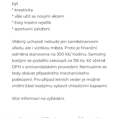
být
* kreativita
* vůle učit se novým věcem
* čistý trestní rejstřík
* sportovní založení.
Vítězný uchazeč nebude jen zaměstnancem
úřadu, ale i vizitkou města. Proto je finanční
odměna stanovena na 300 Kč/ hodinu. Samotný
kostým se podařilo zakoupit za 156 tis. Kč včetně
DPH v antivandalském provedení. Nemusíme se
tedy obávat případného mechanického
poškození. Pro případ letních veder je možné
vnitřní části kostýmu vybavit chladícími kapsami.
Více informací na vyžádání.