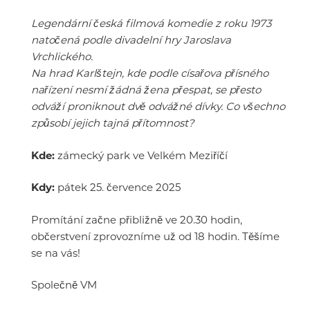
Legendární česká filmová komedie z roku 1973
natočená podle divadelní hry Jaroslava
Vrchlického.
Na hrad Karlštejn, kde podle císařova přísného
nařízení nesmí žádná žena přespat, se přesto
odváží proniknout dvě odvážné dívky. Co všechno
způsobí jejich tajná přítomnost?
Kde:
zámecký park ve Velkém Meziříčí
Kdy:
pátek 25. července 2025
Promítání začne přibližně ve 20.30 hodin,
občerstvení zprovozníme už od 18 hodin. Těšíme
se na vás!
Společně VM