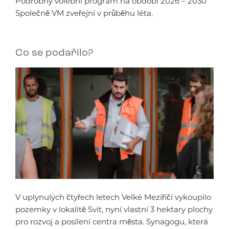
Podrobný volební program na období 2026 – 2030
Společně VM zveřejní v průběhu léta.
Co se podařilo?
V uplynulých čtyřech letech Velké Meziříčí vykoupilo
pozemky v lokalitě Svit, nyní vlastní 3 hektary plochy
pro rozvoj a posílení centra města. Synagogu, která