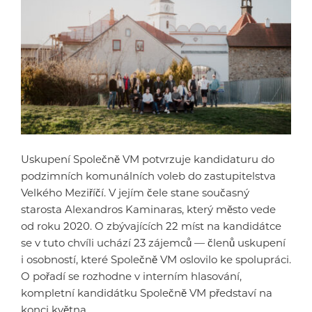
Uskupení Společně VM potvrzuje kandidaturu do
podzimních komunálních voleb do zastupitelstva
Velkého Meziříčí. V jejím čele stane současný
starosta Alexandros Kaminaras, který město vede
od roku 2020. O zbývajících 22 míst na kandidátce
se v tuto chvíli uchází 23 zájemců — členů uskupení
i osobností, které Společně VM oslovilo ke spolupráci.
O pořadí se rozhodne v interním hlasování,
kompletní kandidátku Společně VM představí na
konci května.