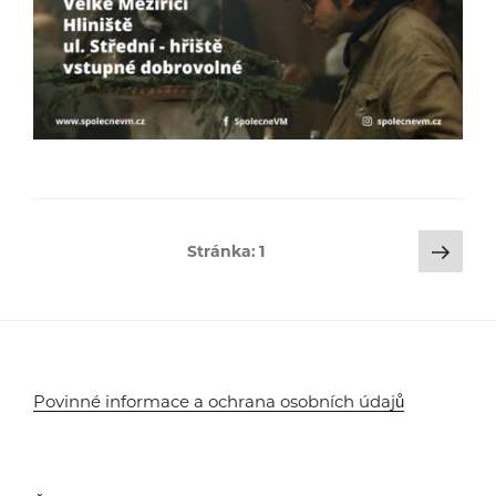
Stránkování
Dalš
Stránka:
1
strá
příspěvků
Povinné informace a ochrana osobních údajů