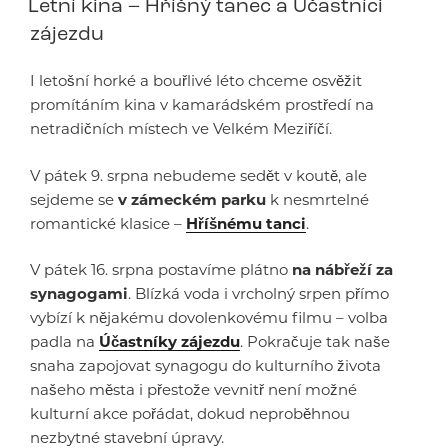
Letní kina – Hříšný tanec a Účastníci
zájezdu
I letošní horké a bouřlivé léto chceme osvěžit
promítáním kina v kamarádském prostředí na
netradičních místech ve Velkém Meziříčí.
V pátek 9. srpna nebudeme sedět v koutě, ale
sejdeme se
v zámeckém parku
k nesmrtelné
romantické klasice –
Hříšnému tanci
.
V pátek 16. srpna postavíme plátno
na nábřeží za
synagogami
. Blízká voda i vrcholný srpen přímo
vybízí k nějakému dovolenkovému filmu – volba
padla na
Účastníky zájezdu
. Pokračuje tak naše
snaha zapojovat synagogu do kulturního života
našeho města i přestože vevnitř není možné
kulturní akce pořádat, dokud neproběhnou
nezbytné stavební úpravy.