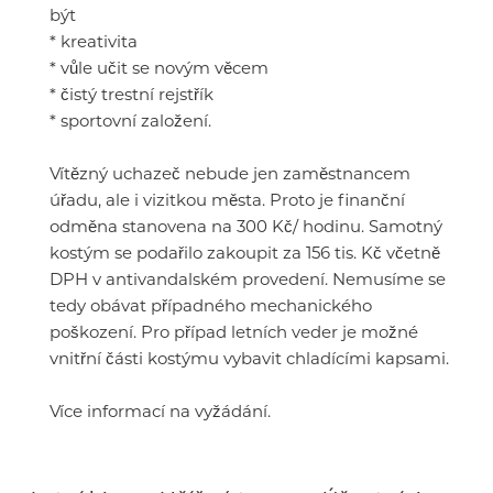
být
* kreativita
* vůle učit se novým věcem
* čistý trestní rejstřík
* sportovní založení.
Vítězný uchazeč nebude jen zaměstnancem
úřadu, ale i vizitkou města. Proto je finanční
odměna stanovena na 300 Kč/ hodinu. Samotný
kostým se podařilo zakoupit za 156 tis. Kč včetně
DPH v antivandalském provedení. Nemusíme se
tedy obávat případného mechanického
poškození. Pro případ letních veder je možné
vnitřní části kostýmu vybavit chladícími kapsami.
Více informací na vyžádání.