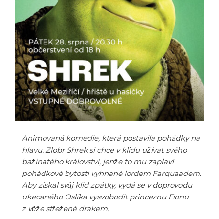
Animovaná komedie, která postavila pohádky na
hlavu. Zlobr Shrek si chce v klidu užívat svého
bažinatého království, jenže to mu zaplaví
pohádkové bytosti vyhnané lordem Farquaadem.
Aby získal svůj klid zpátky, vydá se v doprovodu
ukecaného Oslíka vysvobodit princeznu Fionu
z věže střežené drakem.