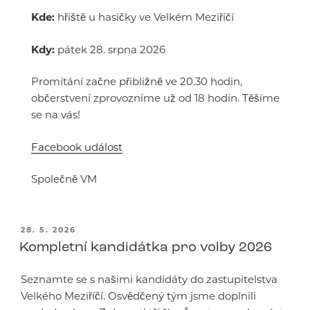
Kde:
hřiště u hasičky ve Velkém Meziříčí
Kdy:
pátek 28. srpna 2026
Promítání začne přibližně ve 20.30 hodin,
občerstvení zprovozníme už od 18 hodin. Těšíme
se na vás!
Facebook událost
Společně VM
PUBLIKOVÁNO
28. 5. 2026
Kompletní kandidátka pro volby 2026
Seznamte se s našimi kandidáty do zastupitelstva
Velkého Meziříčí. Osvědčený tým jsme doplnili