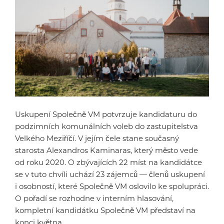
Uskupení Společně VM potvrzuje kandidaturu do
podzimních komunálních voleb do zastupitelstva
Velkého Meziříčí. V jejím čele stane současný
starosta Alexandros Kaminaras, který město vede
od roku 2020. O zbývajících 22 míst na kandidátce
se v tuto chvíli uchází 23 zájemců — členů uskupení
i osobností, které Společně VM oslovilo ke spolupráci.
O pořadí se rozhodne v interním hlasování,
kompletní kandidátku Společně VM představí na
konci května.