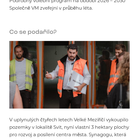
Podrobný volební program na období 2026 – 2030
Společně VM zveřejní v průběhu léta.
Co se podařilo?
V uplynulých čtyřech letech Velké Meziříčí vykoupilo
pozemky v lokalitě Svit, nyní vlastní 3 hektary plochy
pro rozvoj a posílení centra města. Synagogu, která