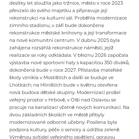
desítky let sloužila jako tržnice, město v roce 2023
převzalo do svého majetku a připravuje její
rekonstrukci na kulturní sál. Proběhla modernizace
zimního stadionu, v září bude dokončena
rekonstrukce městské knihovny a její transformace
na nové komunitní centrum. V dubnu 2025 byla
zahájena rozsáhlá rekonstrukce náměstí, jejíž
realizace se roky odkládala. V březnu 2026 započala
výstavba nové sportovní haly s kapacitou 350 diváků,
dokončená bude v roce 2027. Přístavba mateřské
školy vznikla v Mostištích a další se buduje ve
Lhotkách; na Hliništích bude v květnu otevřena
nová budova dětské skupiny. Modernizací prošel
veřejný prostor v Hrbově, v Olší nad Oslavou se
pracuje na kanalizaci včetně nových komunikací. Na
dvou základních školách ve městě přibyly
modernizované odborné učebny. Posílena byla
podpora kultury, péče o seniory a údržba zeleně.
Výměnou svítidel veřejného osvětlení, opravou