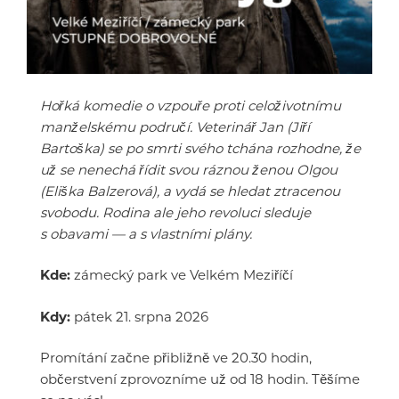
Hořká komedie o vzpouře proti celoživotnímu
manželskému područí. Veterinář Jan (Jiří
Bartoška) se po smrti svého tchána rozhodne, že
už se nenechá řídit svou ráznou ženou Olgou
(Eliška Balzerová), a vydá se hledat ztracenou
svobodu. Rodina ale jeho revoluci sleduje
s obavami — a s vlastními plány.
Kde:
zámecký park ve Velkém Meziříčí
Kdy:
pátek 21. srpna 2026
Promítání začne přibližně ve 20.30 hodin,
občerstvení zprovozníme už od 18 hodin. Těšíme