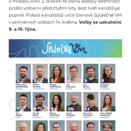
o mladou krev. Z dvaceti tří členů sestavy sedmnáct
prošlo volbami před čtyřmi lety, šest tváří kandiduje
poprvé. Pořadí kandidátů určili členové Společně VM
v primárních volbách 14. května.
Volby se uskuteční
9. a 10. října.