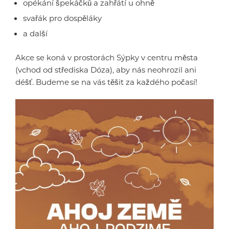
opékání špekáčků a zahřátí u ohně
svařák pro dospěláky
a další
Akce se koná v prostorách Sýpky v centru města
(vchod od střediska Dóza), aby nás neohrozil ani
déšť. Budeme se na vás těšit za každého počasí!