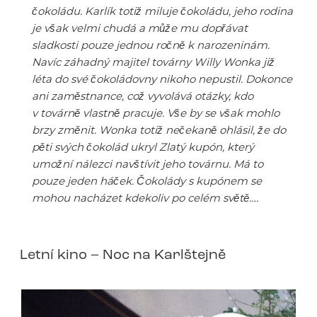
čokoládu. Karlík totiž miluje čokoládu, jeho rodina
je však velmi chudá a může mu dopřávat
sladkosti pouze jednou ročně k narozeninám.
Navíc záhadný majitel továrny Willy Wonka již
léta do své čokoládovny nikoho nepustil. Dokonce
ani zaměstnance, což vyvolává otázky, kdo
v továrně vlastně pracuje. Vše by se však mohlo
brzy změnit. Wonka totiž nečekaně ohlásil, že do
pěti svých čokolád ukryl Zlatý kupón, který
umožní nálezci navštívit jeho továrnu. Má to
pouze jeden háček. Čokolády s kupónem se
mohou nacházet kdekoliv po celém světě….
Letní kino – Noc na Karlštejně