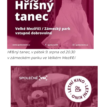
Hříšný tanec, v pátek 9. srpna od 20.30
v zámeckém parku ve Velkém Meziříčí