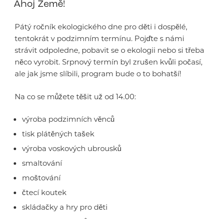
Ahoj Země!
Pátý ročník ekologického dne pro děti i dospělé,
tentokrát v podzimním termínu. Pojďte s námi
strávit odpoledne, pobavit se o ekologii nebo si třeba
něco vyrobit. Srpnový termín byl zrušen kvůli počasí,
ale jak jsme slíbili, program bude o to bohatší!
Na co se můžete těšit už od 14.00:
výroba podzimních věnců
tisk plátěných tašek
výroba voskových ubrousků
smaltování
moštování
čtecí koutek
skládačky a hry pro děti