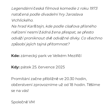
Legendární česká filmová komedie z roku 1973
natočená podle divadelní hry Jaroslava
Vrchlického.
Na hrad Karlštejn, kde podle císařova přísného
nařízení nesmí žádná žena přespat, se přesto
odváží proniknout dvě odvážné dívky. Co všechno
způsobí jejich tajná přítomnost?
Kde:
zámecký park ve Velkém Meziříčí
Kdy:
pátek 25. července 2025
Promítání začne přibližně ve 20.30 hodin,
občerstvení zprovozníme už od 18 hodin. Těšíme
se na vás!
Společně VM