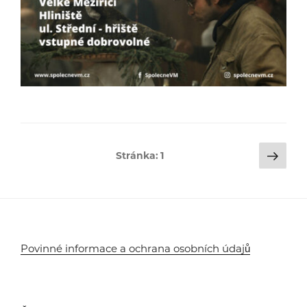
Stránkování
Dalš
Stránka:
1
strá
příspěvků
Povinné informace a ochrana osobních údajů