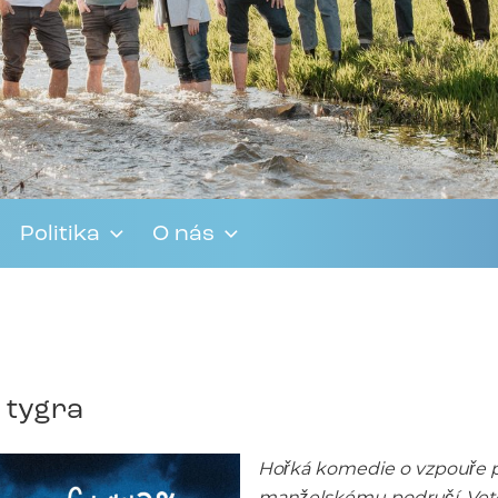
Politika
O nás
e tygra
Hořká komedie o vzpouře p
manželskému područí. Veteri