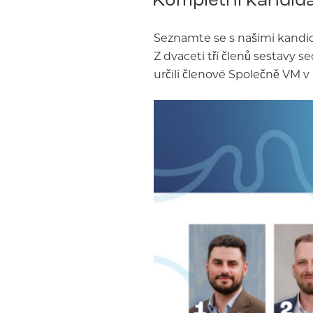
Seznamte se s našimi kandid
Z dvaceti tří členů sestavy s
určili členové Společně VM v