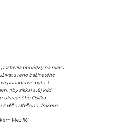
postavila pohádky na hlavu.
 užívat svého bažinatého
laví pohádkové bytosti
. Aby získal svůj klid
du ukecaného Oslíka
u z věže střežené drakem.
lkém Meziříčí