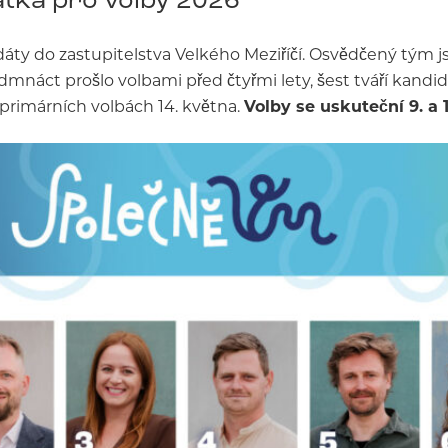
áty do zastupitelstva Velkého Meziříčí. Osvědčený tým j
edmnáct prošlo volbami před čtyřmi lety, šest tváří kand
 primárních volbách 14. května.
Volby se uskuteční 9. a 10