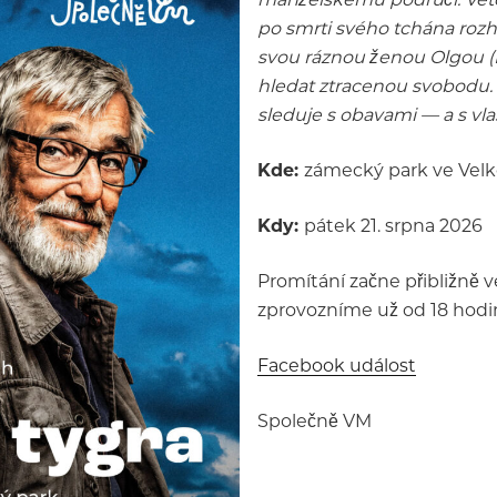
po smrti svého tchána rozh
svou ráznou ženou Olgou (E
hledat ztracenou svobodu. 
sleduje s obavami — a s vla
Kde:
zámecký park ve Velk
Kdy:
pátek 21. srpna 2026
Promítání začne přibližně v
zprovozníme už od 18 hodin
Facebook událost
Společně VM