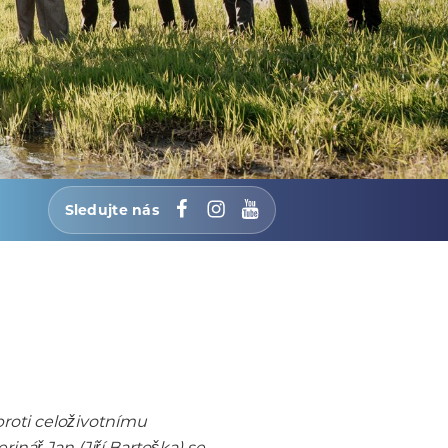
Sledujte nás
Facebook
Instagram
YouTube
roti celoživotnímu
nář Jan (Jiří Bartoška) se