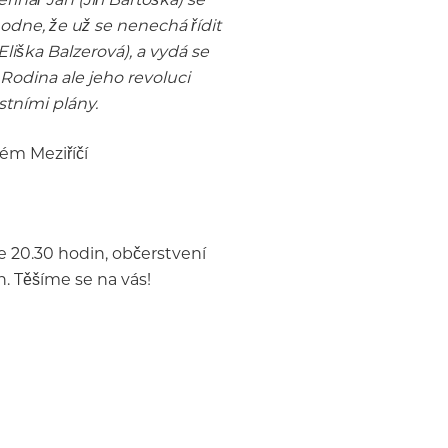
odne, že už se nenechá řídit
liška Balzerová), a vydá se
Rodina ale jeho revoluci
stními plány.
ém Meziříčí
e 20.30 hodin, občerstvení
. Těšíme se na vás!