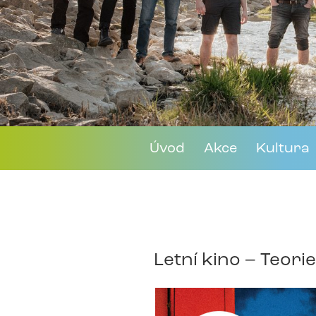
Úvod
Akce
Kultura
Letní kino – Teori