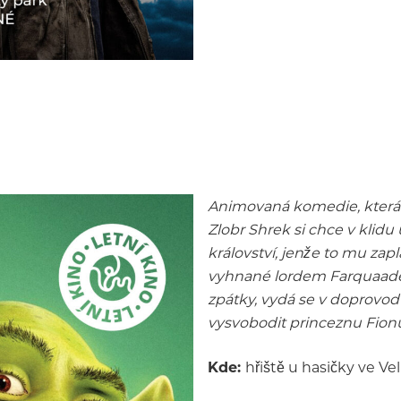
Animovaná komedie, která 
Zlobr Shrek si chce v klidu
království, jenže to mu zap
vyhnané lordem Farquaadem
zpátky, vydá se v doprovo
vysvobodit princeznu Fion
Kde:
hřiště u hasičky ve Ve